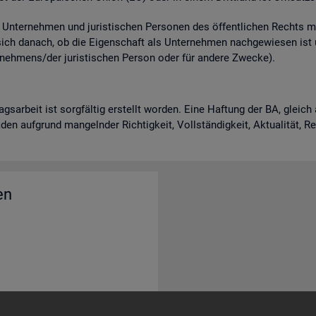
n­ter­neh­men und ju­ris­ti­schen Per­so­nen des öf­fent­li­chen Rechts m
 sich da­nach, ob die Ei­gen­schaft als Un­ter­neh­men nach­ge­wie­sen is
neh­mens/der ju­ris­ti­schen Per­son oder für an­de­re Zwe­cke).
rags­ar­beit ist sorg­fäl­tig er­stellt wor­den. Eine Haf­tung der BA, gle
en auf­grund man­geln­der Rich­tig­keit, Voll­stän­dig­keit, Ak­tua­li­tät, 
en