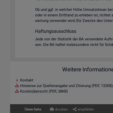
Ob und ggf. in wel­cher Höhe Um­satz­steu­er bei U
oder in einem Dritt­land zu er­he­ben ist, rich­tet
wer­tung ver­wen­det wird (für Zwe­cke des Un­ter­
Haf­tungs­aus­schluss
Jede von der Sta­tis­tik der BA ver­sen­de­te Auf­t
sen. Die BA haf­tet ins­be­son­de­re nicht für Schä­d
Weitere Information
Kontakt
Hinweise zur Quellenangabe und Zitierung (PDF, 132KB)
Kostenübersicht (PDF, 38KB)
Diese Seite
drucken
empfehlen