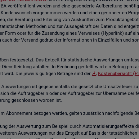
 BA ver­öf­fent­licht wer­den und eine ge­son­der­te Auf­be­rei­tung be­nö­t
 Kun­den­wunsch vor­ge­nom­men wer­den und einen ge­son­der­ten Pro­gram­
en, die Be­ra­tung und Er­tei­lung von Aus­künf­ten zum Pro­dukt­an­ge­bot 
sta­tis­ti­schen Me­tho­den und zur Aus­sa­ge­kraft der Daten sind ent­gelt
her Form oder für die Zu­sen­dung eines Ver­wei­ses (Hy­per­link) auf ein s
n auch der Ver­sand ge­druck­ter In­for­ma­tio­nen in Ein­zel­fäl­len und sons­
­ben fest­ge­setzt. Das Ent­gelt für sta­tis­ti­sche Aus­wer­tun­gen um­fas
der Dienst­leis­tung an­fal­len. In Rech­nung ge­stellt wird ein Be­trag pro a
st wird. Die je­weils gül­ti­gen Be­trä­ge sind der
Kos­ten­über­sicht (P
Aus­wer­tun­gen ist ge­ge­be­nen­falls die ge­setz­li­che Um­satz­steu­er zu e
 sich die Auf­trag­ge­be­rin oder der Auf­trag­ge­ber zur Über­nah­me der f
­ba­rung ge­schlos­sen wor­den ist.
­te im Abon­ne­ment be­zo­gen wer­den, gel­ten zu­sätz­lich nach­fol­gen­de Be
lung der Aus­wer­tung zum Bei­spiel durch Au­to­ma­ti­sie­rungs­ef­fek­te die 
wei­te­ren Aus­wer­tun­gen nur das Ent­gelt auf Basis der tat­säch­li­chen B