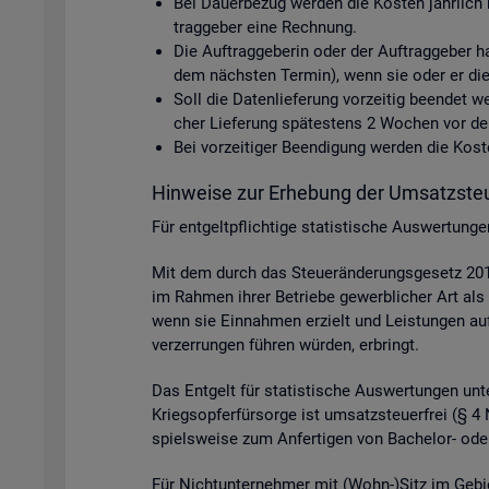
Bei Dau­er­be­zug wer­den die Kos­ten jähr­lich 
trag­ge­ber eine Rech­nung.
Die Auf­trag­ge­be­rin oder der Auf­trag­ge­ber h
dem nächs­ten Ter­min), wenn sie oder er die D
Soll die Da­ten­lie­fe­rung vor­zei­tig be­en­det
cher Lie­fe­rung spä­tes­tens 2 Wo­chen vor dem 
Bei vor­zei­ti­ger Be­en­di­gung wer­den die Ko
Hin­wei­se zur Er­he­bung der Um­satz­steu
Für ent­gelt­pflich­ti­ge sta­tis­ti­sche Aus­wer­tun
Mit dem durch das Steu­er­än­de­rungs­ge­setz 2015
im Rah­men ihrer Be­trie­be ge­werb­li­cher Art als 
wenn sie Ein­nah­men er­zielt und Leis­tun­gen auf p
ver­zer­run­gen füh­ren wür­den, er­bringt.
Das Ent­gelt für sta­tis­ti­sche Aus­wer­tun­gen unter
Kriegs­op­fer­für­sor­ge ist um­satz­steu­er­frei (§
spiels­wei­se zum An­fer­ti­gen von Ba­che­lor- oder
Für Nicht­un­ter­neh­mer mit (Wohn-)Sitz im Ge­bi