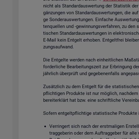
nicht als Stan­dard­aus­wer­tung der Sta­tis­tik der
gän­zun­gen von Stan­dard­aus­wer­tun­gen, die auf
ge Son­der­aus­wer­tun­gen. Ein­fa­che Aus­wer­tun­g
ten­quel­len und -ge­win­nungs­ver­fah­ren, zu den 
ti­schen Stan­dard­aus­wer­tun­gen in elek­tro­ni­sc
E-Mail kein Ent­gelt er­ho­ben. Ent­gelt­frei blei­be
zungs­auf­wand.
Die Ent­gel­te wer­den nach ein­heit­li­chen Maß­stä
for­der­li­che Be­ar­bei­tungs­zeit zur Er­brin­gung 
jähr­lich über­prüft und ge­ge­be­nen­falls an­ge­pas
Zu­sätz­lich zu dem Ent­gelt für die sta­tis­ti­schen 
pflich­ti­gen Pro­duk­te ist nur mög­lich, nach­dem
be­reit­er­klärt hat bzw. eine schrift­li­che Ver­ein
So­fern ent­gelt­pflich­ti­ge sta­tis­ti­sche Pro­duk
Ver­rin­gert sich nach der erst­ma­li­gen Er­stel­
trag­ge­be­rin oder dem Auf­trag­ge­ber für alle 