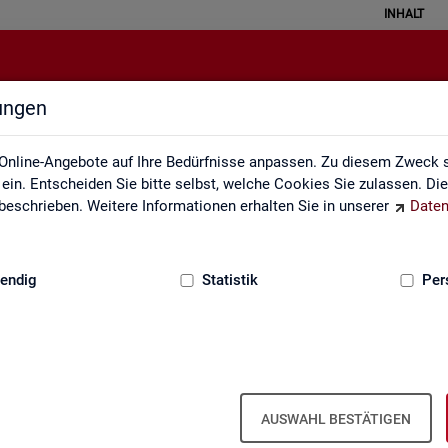
INHALT
lungen
Impressum
Online-Angebote auf Ihre Bedürfnisse anpassen. Zu diesem Zweck s
in. Entscheiden Sie bitte selbst, welche Cookies Sie zulassen. Di
eschrieben. Weitere Informationen erhalten Sie in unserer
Daten
:
GRUNDLAGEN
endig
Statistik
Per
m der Sta­tis­tik der Bun­des­agen­tur für A
AUSWAHL BESTÄTIGEN
ber