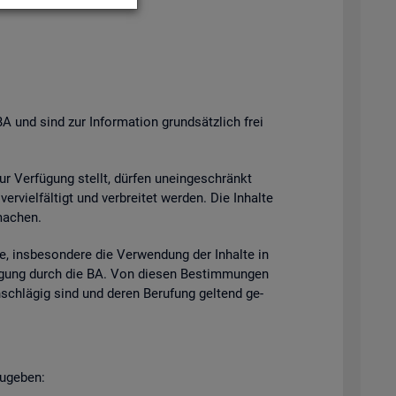
BA und sind zur In­for­ma­ti­on grund­sätz­lich frei
zur Ver­fü­gung stellt, dür­fen un­ein­ge­schränkt
­viel­fäl­tigt und ver­brei­tet wer­den. Die In­hal­te
ma­chen.
e, ins­be­son­de­re die Ver­wen­dung der In­hal­te in
h­mi­gung durch die BA. Von die­sen Be­stim­mun­gen
n­schlä­gig sind und deren Be­ru­fung gel­tend ge­
u­ge­ben: