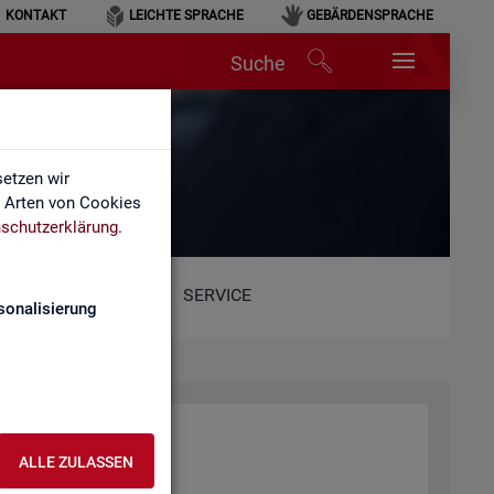
KONTAKT
LEICHTE SPRACHE
GEBÄRDENSPRACHE
Suche
etzen wir
e Arten von Cookies
schutzerklärung
.
SERVICE
sonalisierung
r­beit (BA)
ALLE ZULASSEN