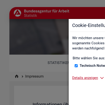
Cookie-Einstel
Wir möchten unsere 
sogenannte Cookies e
werden nachfolgend b
Bitte wählen Sie aus
STATISTIKEN
Technisch Notw
Impressum
Details anzeigen
Im­pres­su
In­for­ma­tio­nen über den Her­aus­ge­