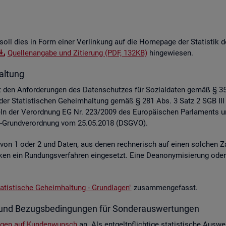
soll dies in Form einer Ver­lin­kung auf die Home­page der Sta­tis­tik der
Quel­len­an­ga­be und Zi­tie­rung (PDF, 132KB)
hin­ge­wie­sen.
al­tung
liegt den An­for­de­run­gen des Da­ten­schut­zes für So­zi­al­da­ten gemäß §
z der Sta­tis­ti­schen Ge­heim­hal­tung gemäß § 281 Abs. 3 Satz 2 SGB III
e­geln der Ver­ord­nung EG Nr. 223/2009 des Eu­ro­päi­schen Par­la­ment
hutz-Grund­ver­ord­nung vom 25.05.2018 (DSGVO).
e von 1 oder 2 und Daten, aus denen rech­ne­risch auf einen sol­chen Za
s­ti­ken ein Run­dungs­ver­fah­ren ein­ge­setzt. Eine De­an­ony­mi­sie­rung o
a­tis­ti­sche Ge­heim­hal­tung - Grund­la­gen"
zu­sam­men­ge­fasst.
­te und Be­zugs­be­din­gun­gen für Son­der­aus­wer­tun­gen
n­gen auf Kun­den­wunsch
an. Als ent­gelt­pflich­ti­ge sta­tis­ti­sche Aus­we