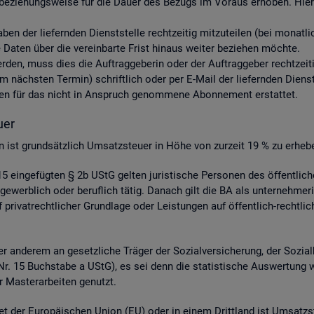
be­zie­hungs­wei­se für die Dauer des Be­zugs im Vor­aus er­ho­ben. Hier­ü
aben der lie­fern­den Dienst­stel­le recht­zei­tig mit­zu­tei­len (bei mo­nat
aten über die ver­ein­bar­te Frist hin­aus wei­ter be­zie­hen möch­te.
 wer­den, muss dies die Auf­trag­ge­be­rin oder der Auf­trag­ge­ber recht­zei­
nächs­ten Ter­min) schrift­lich oder per E-Mail der lie­fern­den Dienst­st
s­ten für das nicht in An­spruch ge­nom­me­ne Abon­ne­ment er­stat­tet.
­er
­gen ist grund­sätz­lich Um­satz­steu­er in Höhe von zur­zeit 19 % zu er­he­b
 ein­ge­füg­ten § 2b UStG gel­ten ju­ris­ti­sche Per­so­nen des öf­fent­li
ge­werb­lich oder be­ruf­lich tätig. Da­nach gilt die BA als un­ter­neh­me­r
ri­vat­recht­li­cher Grund­la­ge oder Leis­tun­gen auf öf­fent­lich-recht­li­
 an­de­rem an ge­setz­li­che Trä­ger der So­zi­al­ver­si­che­rung, der So­zi­a
 4 Nr. 15 Buch­sta­be a UStG), es sei denn die sta­tis­ti­sche Aus­wer­tung 
 Mas­ter­ar­bei­ten ge­nutzt.
et der Eu­ro­päi­schen Union (EU) oder in einem Dritt­land ist Um­satz­s