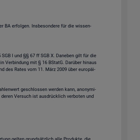
 BA er­fol­gen. Ins­be­son­de­re für die wis­sen­
 35 SGB I und §§ 67 ff SGB X. Da­ne­ben gilt für die
 in Ver­bin­dung mit § 16 BStatG. Dar­über hin­aus
s und des Rates vom 11. März 2009 über eu­ro­päi­
h­len­wert ge­schlos­sen wer­den kann, an­ony­mi­
der deren Ver­such ist aus­drück­lich ver­bo­ten und
r­tung gel­ten grund­sätz­lich alle Pro­duk­te, die