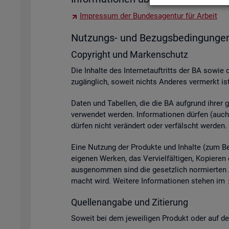
Im­pres­sum der Bun­des­agen­tur für Ar­beit
Nut­zungs- und Be­zugs­be­din­gun­ge
Co­py­right und Mar­ken­schutz
Die In­hal­te des In­ter­net­auf­tritts der BA sowie 
zu­gäng­lich, so­weit nichts An­de­res ver­merkt ist
Daten und Ta­bel­len, die die BA auf­grund ihrer ge­s
ver­wen­det wer­den. In­for­ma­tio­nen dür­fen (auch 
dür­fen nicht ver­än­dert oder ver­fälscht wer­den.
Eine Nut­zung der Pro­duk­te und In­hal­te (zum Bei­s
ei­ge­nen Wer­ken, das Ver­viel­fäl­ti­gen, Ko­pie­
aus­ge­nom­men sind die ge­setz­lich nor­mier­ten A
macht wird. Wei­te­re In­for­ma­tio­nen ste­hen im
Quel­len­an­ga­be und Zi­tie­rung
So­weit bei dem je­wei­li­gen Pro­dukt oder auf der 