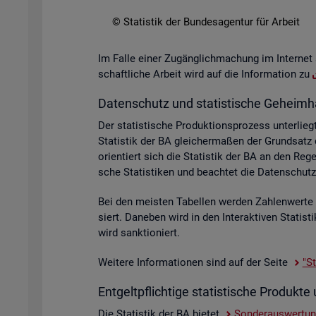
© Sta­tis­tik der Bun­des­agen­tur für Ar­beit
Im Falle einer Zu­gäng­lich­ma­chung im In­ter­net 
schaft­li­che Ar­beit wird auf die In­for­ma­ti­on zu
Da­ten­schutz und sta­tis­ti­sche Ge­heim­h
Der sta­tis­ti­sche Pro­duk­ti­ons­pro­zess un­ter­
Sta­tis­tik der BA glei­cher­ma­ßen der Grund­sat
ori­en­tiert sich die Sta­tis­tik der BA an den R
sche Sta­tis­ti­ken und be­ach­tet die Da­ten­sc
Bei den meis­ten Ta­bel­len wer­den Zah­len­wer­t
siert. Da­ne­ben wird in den In­ter­ak­ti­ven Sta­ti
wird sank­tio­niert.
Wei­te­re In­for­ma­tio­nen sind auf der Seite
"St
Ent­gelt­pflich­ti­ge sta­tis­ti­sche Pro­duk
Die Sta­tis­tik der BA bie­tet
Son­der­aus­wer­tu