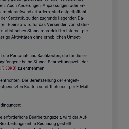
i­gen. Auch Än­de­run­gen, An­pas­sun­gen oder Er­
mier­auf­wand er­for­dern, sind ent­gelt­pflich­ti­
der Sta­tis­tik, zu den zu­grun­de lie­gen­den Da­
­frei. Eben­so wird für das Ver­sen­den von sta­tis­
ta­tis­ti­sches Stan­dard­pro­dukt im In­ter­net per
ti­ge Ak­ti­vi­tä­ten ohne er­heb­li­chen Um­set­
st die Per­so­nal- und Sach­kos­ten, die für die er­
n­ge­fan­ge­ne halbe Stun­de Be­ar­bei­tungs­zeit, der
DF, 38KB)
zu ent­neh­men.
nt­rich­ten. Die Be­reit­stel­lung der ent­gelt­
est­ge­setz­ten Kos­ten schrift­lich oder per E-Mail
­din­gun­gen:
er­for­der­li­che Be­ar­bei­tungs­zeit, wird der Auf­
e­ar­bei­tungs­zeit in Rech­nung ge­stellt.