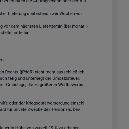
ber er­hal­ten die Auf­trag­ge­be­rin oder der Auf­
­li­cher Lie­fe­rung spä­tes­tens zwei Wo­chen vor
tig vor dem nächs­ten Lie­fer­ter­min (bei mo­nat­li­
el­le mit­tei­len.
en.
­chen Rechts (jPdöR) nicht mehr aus­schlie­ß­lich
isch tätig und un­ter­liegt der Um­satz­steu­er,
cher Grund­la­ge, die zu grö­ße­ren Wett­be­werbs­
l­hil­fe oder der Kriegs­op­fer­ver­sor­gung einschl.
wird für pri­va­te Zwe­cke des Per­so­nals, bei­
teu­er in Höhe von zur­zeit 19 % zu er­he­ben.