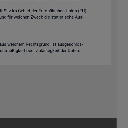
it Sitz im Ge­biet der Eu­ro­päi­schen Union (EU)
t und für wel­chen Zweck die sta­tis­ti­sche Aus­
ich aus wel­chem Rechts­grund, ist aus­ge­schlos­
Recht­mä­ßig­keit oder Zu­läs­sig­keit der Daten.