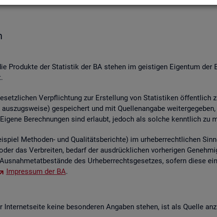
n
die Pro­duk­te der Sta­tis­tik der BA ste­hen im geis­ti­gen Ei­gen­tum der 
.
etz­li­chen Ver­pflich­tung zur Er­stel­lung von Sta­tis­ti­ken öf­fent­lich 
aus­zugs­wei­se) ge­spei­chert und mit Quel­len­an­ga­be wei­ter­ge­ge­ben, ver
 Ei­ge­ne Be­rech­nun­gen sind er­laubt, je­doch als sol­che kennt­lich zu 
piel Me­tho­den- und Qua­li­täts­be­rich­te) im ur­he­ber­recht­li­chen Sinn
ren oder das Ver­brei­ten, be­darf der aus­drück­li­chen vor­he­ri­gen Ge­ne
us­nah­me­tat­be­stän­de des Ur­he­ber­rechts­ge­set­zes, so­fern diese ei
Im­pres­sum der BA
.
In­ter­net­sei­te keine be­son­de­ren An­ga­ben ste­hen, ist als Quel­le an­z