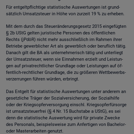
Für ent­gelt­pflich­ti­ge sta­tis­ti­sche Aus­wer­tun­gen ist grund­
sätz­lich Um­satz­steu­er in Höhe von zur­zeit 19 % zu er­he­ben.
Mit dem durch das Steu­er­än­de­rungs­ge­setz 2015 ein­ge­füg­ten
§ 2b UStG gel­ten ju­ris­ti­sche Per­so­nen des öf­fent­li­chen
Rechts (jPdöR) nicht mehr aus­schlie­ß­lich im Rah­men ihrer
Be­trie­be ge­werb­li­cher Art als ge­werb­lich oder be­ruf­lich tätig.
Da­nach gilt die BA als un­ter­neh­me­risch tätig und un­ter­liegt
der Um­satz­steu­er, wenn sie Ein­nah­men er­zielt und Leis­tun­
gen auf pri­vat­recht­li­cher Grund­la­ge oder Leis­tun­gen auf öf­
fent­lich-recht­li­cher Grund­la­ge, die zu grö­ße­ren Wett­be­werbs­
ver­zer­run­gen füh­ren wür­den, er­bringt.
Das Ent­gelt für sta­tis­ti­sche Aus­wer­tun­gen unter an­de­rem an
ge­setz­li­che Trä­ger der So­zi­al­ver­si­che­rung, der So­zi­al­hil­fe
oder der Kriegs­op­fer­ver­sor­gung einschl. Kriegs­op­fer­für­sor­ge
ist um­satz­steu­er­frei (§ 4 Nr. 15 Buch­sta­be a UStG), es sei
denn die sta­tis­ti­sche Aus­wer­tung wird für pri­va­te Zwe­cke
des Per­so­nals, bei­spiels­wei­se zum An­fer­ti­gen von Ba­che­lor-
oder Mas­ter­ar­bei­ten ge­nutzt.