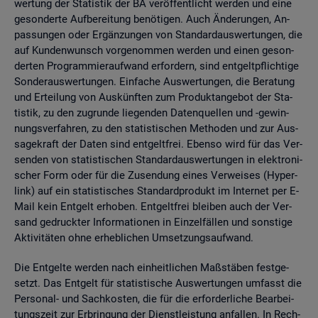
wer­tung der Sta­tis­tik der BA ver­öf­fent­licht wer­den und eine
ge­son­der­te Auf­be­rei­tung be­nö­ti­gen. Auch Än­de­run­gen, An­
pas­sun­gen oder Er­gän­zun­gen von Stan­dard­aus­wer­tun­gen, die
auf Kun­den­wunsch vor­ge­nom­men wer­den und einen ge­son­
der­ten Pro­gram­mier­auf­wand er­for­dern, sind ent­gelt­pflich­ti­ge
Son­der­aus­wer­tun­gen. Ein­fa­che Aus­wer­tun­gen, die Be­ra­tung
und Er­tei­lung von Aus­künf­ten zum Pro­dukt­an­ge­bot der Sta­
tis­tik, zu den zu­grun­de lie­gen­den Da­ten­quel­len und -ge­win­
nungs­ver­fah­ren, zu den sta­tis­ti­schen Me­tho­den und zur Aus­
sa­ge­kraft der Daten sind ent­gelt­frei. Eben­so wird für das Ver­
sen­den von sta­tis­ti­schen Stan­dard­aus­wer­tun­gen in elek­tro­ni­
scher Form oder für die Zu­sen­dung eines Ver­wei­ses (Hy­per­
link) auf ein sta­tis­ti­sches Stan­dard­pro­dukt im In­ter­net per E-
Mail kein Ent­gelt er­ho­ben. Ent­gelt­frei blei­ben auch der Ver­
sand ge­druck­ter In­for­ma­tio­nen in Ein­zel­fäl­len und sons­ti­ge
Ak­ti­vi­tä­ten ohne er­heb­li­chen Um­set­zungs­auf­wand.
Die Ent­gel­te wer­den nach ein­heit­li­chen Maß­stä­ben fest­ge­
setzt. Das Ent­gelt für sta­tis­ti­sche Aus­wer­tun­gen um­fasst die
Per­so­nal- und Sach­kos­ten, die für die er­for­der­li­che Be­ar­bei­
tungs­zeit zur Er­brin­gung der Dienst­leis­tung an­fal­len. In Rech­