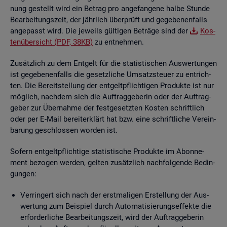
nung ge­stellt wird ein Be­trag pro an­ge­fan­ge­ne halbe Stun­de
Be­ar­bei­tungs­zeit, der jähr­lich über­prüft und ge­ge­be­nen­falls
an­ge­passt wird. Die je­weils gül­ti­gen Be­trä­ge sind der
Kos­
ten­über­sicht (PDF, 38KB)
zu ent­neh­men.
Zu­sätz­lich zu dem Ent­gelt für die sta­tis­ti­schen Aus­wer­tun­gen
ist ge­ge­be­nen­falls die ge­setz­li­che Um­satz­steu­er zu ent­rich­
ten. Die Be­reit­stel­lung der ent­gelt­pflich­ti­gen Pro­duk­te ist nur
mög­lich, nach­dem sich die Auf­trag­ge­be­rin oder der Auf­trag­
ge­ber zur Über­nah­me der fest­ge­setz­ten Kos­ten schrift­lich
oder per E-Mail be­reit­er­klärt hat bzw. eine schrift­li­che Ver­ein­
ba­rung ge­schlos­sen wor­den ist.
So­fern ent­gelt­pflich­ti­ge sta­tis­ti­sche Pro­duk­te im Abon­ne­
ment be­zo­gen wer­den, gel­ten zu­sätz­lich nach­fol­gen­de Be­din­
gun­gen:
Ver­rin­gert sich nach der erst­ma­li­gen Er­stel­lung der Aus­
wer­tung zum Bei­spiel durch Au­to­ma­ti­sie­rungs­ef­fek­te die
er­for­der­li­che Be­ar­bei­tungs­zeit, wird der Auf­trag­ge­be­rin