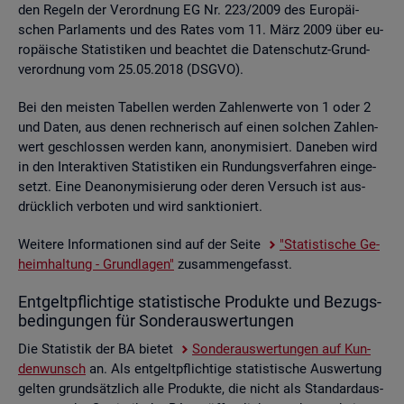
den Re­geln der Ver­ord­nung EG Nr. 223/2009 des Eu­ro­päi­
schen Par­la­ments und des Rates vom 11. März 2009 über eu­
ro­päi­sche Sta­tis­ti­ken und be­ach­tet die Da­ten­schutz-Grund­
ver­ord­nung vom 25.05.2018 (DSGVO).
Bei den meis­ten Ta­bel­len wer­den Zah­len­wer­te von 1 oder 2
und Daten, aus denen rech­ne­risch auf einen sol­chen Zah­len­
wert ge­schlos­sen wer­den kann, an­ony­mi­siert. Da­ne­ben wird
in den In­ter­ak­ti­ven Sta­tis­ti­ken ein Run­dungs­ver­fah­ren ein­ge­
setzt. Eine De­an­ony­mi­sie­rung oder deren Ver­such ist aus­
drück­lich ver­bo­ten und wird sank­tio­niert.
Wei­te­re In­for­ma­tio­nen sind auf der Seite
"Sta­tis­ti­sche Ge­
heim­hal­tung - Grund­la­gen"
zu­sam­men­ge­fasst.
Ent­gelt­pflich­ti­ge sta­tis­ti­sche Pro­duk­te und Be­zugs­
be­din­gun­gen für Son­der­aus­wer­tun­gen
Die Sta­tis­tik der BA bie­tet
Son­der­aus­wer­tun­gen auf Kun­
den­wunsch
an. Als ent­gelt­pflich­ti­ge sta­tis­ti­sche Aus­wer­tung
gel­ten grund­sätz­lich alle Pro­duk­te, die nicht als Stan­dard­aus­