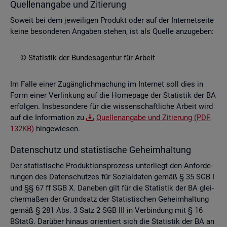
Quel­len­an­ga­be und Zi­tie­rung
So­weit bei dem je­wei­li­gen Pro­dukt oder auf der In­ter­net­sei­te
keine be­son­de­ren An­ga­ben ste­hen, ist als Quel­le an­zu­ge­ben:
© Sta­tis­tik der Bun­des­agen­tur für Ar­beit
Im Falle einer Zu­gäng­lich­ma­chung im In­ter­net soll dies in
Form einer Ver­lin­kung auf die Home­page der Sta­tis­tik der BA
er­fol­gen. Ins­be­son­de­re für die wis­sen­schaft­li­che Ar­beit wird
auf die In­for­ma­ti­on zu
Quel­len­an­ga­be und Zi­tie­rung (PDF,
132KB)
hin­ge­wie­sen.
Da­ten­schutz und sta­tis­ti­sche Ge­heim­hal­tung
Der sta­tis­ti­sche Pro­duk­ti­ons­pro­zess un­ter­liegt den An­for­de­
run­gen des Da­ten­schut­zes für So­zi­al­da­ten gemäß § 35 SGB I
und §§ 67 ff SGB X. Da­ne­ben gilt für die Sta­tis­tik der BA glei­
cher­ma­ßen der Grund­satz der Sta­tis­ti­schen Ge­heim­hal­tung
gemäß § 281 Abs. 3 Satz 2 SGB III in Ver­bin­dung mit § 16
BStatG. Dar­über hin­aus ori­en­tiert sich die Sta­tis­tik der BA an