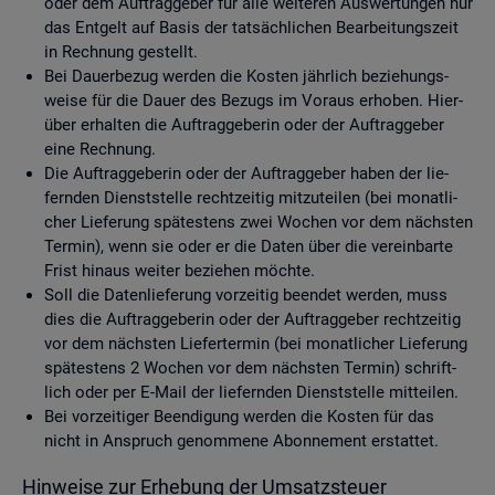
oder dem Auf­trag­ge­ber für alle wei­te­ren Aus­wer­tun­gen nur
das Ent­gelt auf Basis der tat­säch­li­chen Be­ar­bei­tungs­zeit
in Rech­nung ge­stellt.
Bei Dau­er­be­zug wer­den die Kos­ten jähr­lich be­zie­hungs­
wei­se für die Dauer des Be­zugs im Vor­aus er­ho­ben. Hier­
über er­hal­ten die Auf­trag­ge­be­rin oder der Auf­trag­ge­ber
eine Rech­nung.
Die Auf­trag­ge­be­rin oder der Auf­trag­ge­ber haben der lie­
fern­den Dienst­stel­le recht­zei­tig mit­zu­tei­len (bei mo­nat­li­
cher Lie­fe­rung spä­tes­tens zwei Wo­chen vor dem nächs­ten
Ter­min), wenn sie oder er die Daten über die ver­ein­bar­te
Frist hin­aus wei­ter be­zie­hen möch­te.
Soll die Da­ten­lie­fe­rung vor­zei­tig be­en­det wer­den, muss
dies die Auf­trag­ge­be­rin oder der Auf­trag­ge­ber recht­zei­tig
vor dem nächs­ten Lie­fer­ter­min (bei mo­nat­li­cher Lie­fe­rung
spä­tes­tens 2 Wo­chen vor dem nächs­ten Ter­min) schrift­
lich oder per E-Mail der lie­fern­den Dienst­stel­le mit­tei­len.
Bei vor­zei­ti­ger Be­en­di­gung wer­den die Kos­ten für das
nicht in An­spruch ge­nom­me­ne Abon­ne­ment er­stat­tet.
Hin­wei­se zur Er­he­bung der Um­satz­steu­er