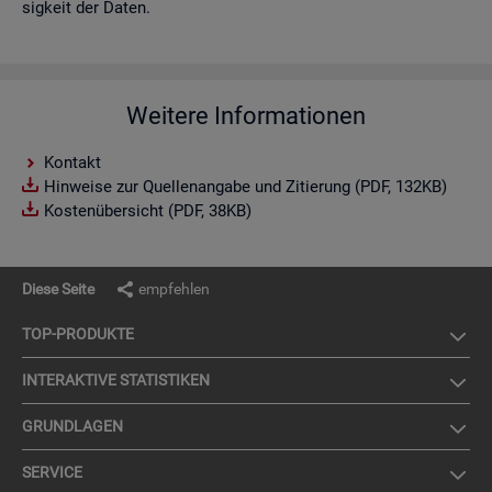
sig­keit der Daten.
Weitere Informationen
Kontakt
Hinweise zur Quellenangabe und Zitierung (PDF, 132KB)
Kostenübersicht (PDF, 38KB)
Diese Seite
empfehlen
TOP-PRO­DUK­TE
IN­TER­AK­TI­VE STA­TIS­TI­KEN
GRUND­LA­GEN
SER­VICE