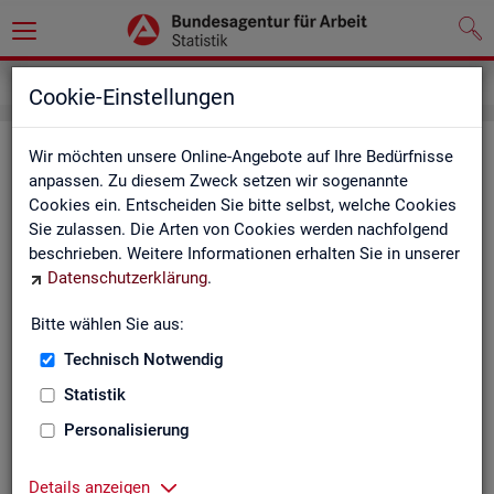
Impressum
Cookie-Einstellungen
Im­pres­sum der Sta­tis­tik der Bun­
Wir möchten unsere Online-Angebote auf Ihre Bedürfnisse
anpassen. Zu diesem Zweck setzen wir sogenannte
des­agen­tur für Ar­beit (BA)
Cookies ein. Entscheiden Sie bitte selbst, welche Cookies
Sie zulassen. Die Arten von Cookies werden nachfolgend
In­for­ma­tio­nen über den Her­aus­ge­ber
beschrieben. Weitere Informationen erhalten Sie in unserer
Datenschutzerklärung
.
Im­pres­sum der Bun­des­agen­tur für Ar­beit
Nut­zungs- und Be­zugs­be­din­gun­gen
Bitte wählen Sie aus:
Technisch Notwendig
Co­py­right und Mar­ken­schutz
Statistik
Die In­hal­te des In­ter­net­auf­tritts der BA sowie die Pro­duk­te
der Sta­tis­tik der BA ste­hen im geis­ti­gen Ei­gen­tum der BA und
Personalisierung
sind zur In­for­ma­ti­on grund­sätz­lich frei zu­gäng­lich, so­weit
nichts An­de­res ver­merkt ist.
Details anzeigen