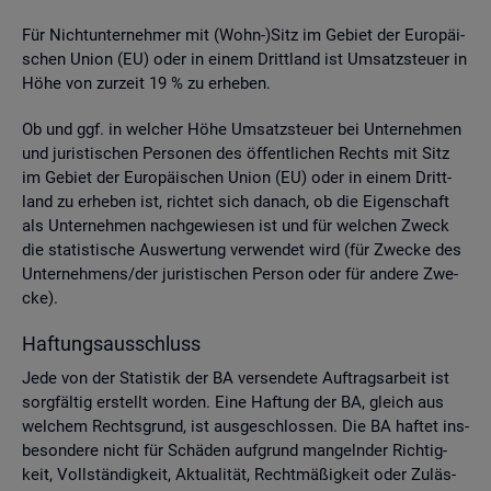
Für Nicht­un­ter­neh­mer mit (Wohn-)Sitz im Ge­biet der Eu­ro­päi­
schen Union (EU) oder in einem Dritt­land ist Um­satz­steu­er in
Höhe von zur­zeit 19 % zu er­he­ben.
Ob und ggf. in wel­cher Höhe Um­satz­steu­er bei Un­ter­neh­men
und ju­ris­ti­schen Per­so­nen des öf­fent­li­chen Rechts mit Sitz
im Ge­biet der Eu­ro­päi­schen Union (EU) oder in einem Dritt­
land zu er­he­ben ist, rich­tet sich da­nach, ob die Ei­gen­schaft
als Un­ter­neh­men nach­ge­wie­sen ist und für wel­chen Zweck
die sta­tis­ti­sche Aus­wer­tung ver­wen­det wird (für Zwe­cke des
Un­ter­neh­mens/der ju­ris­ti­schen Per­son oder für an­de­re Zwe­
cke).
Haf­tungs­aus­schluss
Jede von der Sta­tis­tik der BA ver­sen­de­te Auf­trags­ar­beit ist
sorg­fäl­tig er­stellt wor­den. Eine Haf­tung der BA, gleich aus
wel­chem Rechts­grund, ist aus­ge­schlos­sen. Die BA haf­tet ins­
be­son­de­re nicht für Schä­den auf­grund man­geln­der Rich­tig­
keit, Voll­stän­dig­keit, Ak­tua­li­tät, Recht­mä­ßig­keit oder Zu­läs­