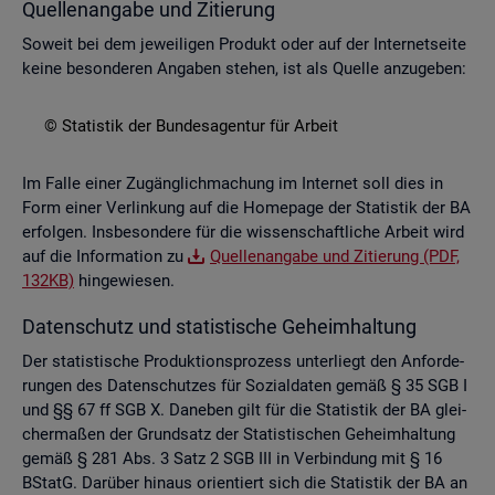
Quel­len­an­ga­be und Zi­tie­rung
So­weit bei dem je­wei­li­gen Pro­dukt oder auf der In­ter­net­sei­te
keine be­son­de­ren An­ga­ben ste­hen, ist als Quel­le an­zu­ge­ben:
© Sta­tis­tik der Bun­des­agen­tur für Ar­beit
Im Falle einer Zu­gäng­lich­ma­chung im In­ter­net soll dies in
Form einer Ver­lin­kung auf die Home­page der Sta­tis­tik der BA
er­fol­gen. Ins­be­son­de­re für die wis­sen­schaft­li­che Ar­beit wird
auf die In­for­ma­ti­on zu
Quel­len­an­ga­be und Zi­tie­rung (PDF,
132KB)
hin­ge­wie­sen.
Da­ten­schutz und sta­tis­ti­sche Ge­heim­hal­tung
Der sta­tis­ti­sche Pro­duk­ti­ons­pro­zess un­ter­liegt den An­for­de­
run­gen des Da­ten­schut­zes für So­zi­al­da­ten gemäß § 35 SGB I
und §§ 67 ff SGB X. Da­ne­ben gilt für die Sta­tis­tik der BA glei­
cher­ma­ßen der Grund­satz der Sta­tis­ti­schen Ge­heim­hal­tung
gemäß § 281 Abs. 3 Satz 2 SGB III in Ver­bin­dung mit § 16
BStatG. Dar­über hin­aus ori­en­tiert sich die Sta­tis­tik der BA an