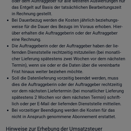
oder dem Auf­trag­ge­ber für alle wei­te­ren Aus­wer­tun­gen nur
das Ent­gelt auf Basis der tat­säch­li­chen Be­ar­bei­tungs­zeit
in Rech­nung ge­stellt.
Bei Dau­er­be­zug wer­den die Kos­ten jähr­lich be­zie­hungs­
wei­se für die Dauer des Be­zugs im Vor­aus er­ho­ben. Hier­
über er­hal­ten die Auf­trag­ge­be­rin oder der Auf­trag­ge­ber
eine Rech­nung.
Die Auf­trag­ge­be­rin oder der Auf­trag­ge­ber haben der lie­
fern­den Dienst­stel­le recht­zei­tig mit­zu­tei­len (bei mo­nat­li­
cher Lie­fe­rung spä­tes­tens zwei Wo­chen vor dem nächs­ten
Ter­min), wenn sie oder er die Daten über die ver­ein­bar­te
Frist hin­aus wei­ter be­zie­hen möch­te.
Soll die Da­ten­lie­fe­rung vor­zei­tig be­en­det wer­den, muss
dies die Auf­trag­ge­be­rin oder der Auf­trag­ge­ber recht­zei­tig
vor dem nächs­ten Lie­fer­ter­min (bei mo­nat­li­cher Lie­fe­rung
spä­tes­tens 2 Wo­chen vor dem nächs­ten Ter­min) schrift­
lich oder per E-Mail der lie­fern­den Dienst­stel­le mit­tei­len.
Bei vor­zei­ti­ger Be­en­di­gung wer­den die Kos­ten für das
nicht in An­spruch ge­nom­me­ne Abon­ne­ment er­stat­tet.
Hin­wei­se zur Er­he­bung der Um­satz­steu­er