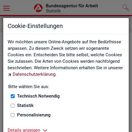
Impressum
Cookie-Einstellungen
Im­pres­sum der Sta­tis­tik der Bun­
Wir möchten unsere Online-Angebote auf Ihre Bedürfnisse
anpassen. Zu diesem Zweck setzen wir sogenannte
des­agen­tur für Ar­beit (BA)
Cookies ein. Entscheiden Sie bitte selbst, welche Cookies
Sie zulassen. Die Arten von Cookies werden nachfolgend
In­for­ma­tio­nen über den Her­aus­ge­ber
beschrieben. Weitere Informationen erhalten Sie in unserer
Datenschutzerklärung
.
Im­pres­sum der Bun­des­agen­tur für Ar­beit
Nut­zungs- und Be­zugs­be­din­gun­gen
Bitte wählen Sie aus:
Technisch Notwendig
Co­py­right und Mar­ken­schutz
Statistik
Die In­hal­te des In­ter­net­auf­tritts der BA sowie die Pro­duk­te
der Sta­tis­tik der BA ste­hen im geis­ti­gen Ei­gen­tum der BA und
Personalisierung
sind zur In­for­ma­ti­on grund­sätz­lich frei zu­gäng­lich, so­weit
nichts An­de­res ver­merkt ist.
Details anzeigen