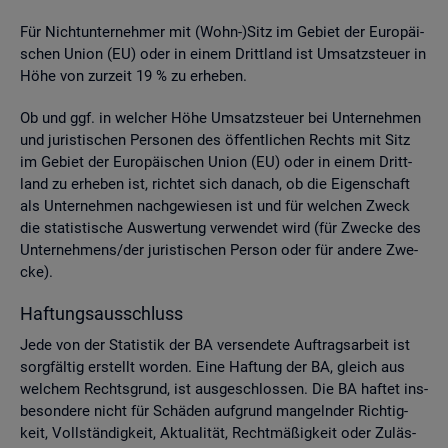
Für Nicht­un­ter­neh­mer mit (Wohn-)Sitz im Ge­biet der Eu­ro­päi­
schen Union (EU) oder in einem Dritt­land ist Um­satz­steu­er in
Höhe von zur­zeit 19 % zu er­he­ben.
Ob und ggf. in wel­cher Höhe Um­satz­steu­er bei Un­ter­neh­men
und ju­ris­ti­schen Per­so­nen des öf­fent­li­chen Rechts mit Sitz
im Ge­biet der Eu­ro­päi­schen Union (EU) oder in einem Dritt­
land zu er­he­ben ist, rich­tet sich da­nach, ob die Ei­gen­schaft
als Un­ter­neh­men nach­ge­wie­sen ist und für wel­chen Zweck
die sta­tis­ti­sche Aus­wer­tung ver­wen­det wird (für Zwe­cke des
Un­ter­neh­mens/der ju­ris­ti­schen Per­son oder für an­de­re Zwe­
cke).
Haf­tungs­aus­schluss
Jede von der Sta­tis­tik der BA ver­sen­de­te Auf­trags­ar­beit ist
sorg­fäl­tig er­stellt wor­den. Eine Haf­tung der BA, gleich aus
wel­chem Rechts­grund, ist aus­ge­schlos­sen. Die BA haf­tet ins­
be­son­de­re nicht für Schä­den auf­grund man­geln­der Rich­tig­
keit, Voll­stän­dig­keit, Ak­tua­li­tät, Recht­mä­ßig­keit oder Zu­läs­