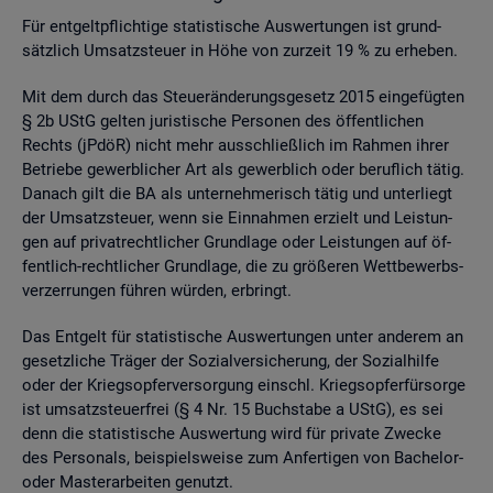
Für ent­gelt­pflich­ti­ge sta­tis­ti­sche Aus­wer­tun­gen ist grund­
sätz­lich Um­satz­steu­er in Höhe von zur­zeit 19 % zu er­he­ben.
Mit dem durch das Steu­er­än­de­rungs­ge­setz 2015 ein­ge­füg­ten
§ 2b UStG gel­ten ju­ris­ti­sche Per­so­nen des öf­fent­li­chen
Rechts (jPdöR) nicht mehr aus­schlie­ß­lich im Rah­men ihrer
Be­trie­be ge­werb­li­cher Art als ge­werb­lich oder be­ruf­lich tätig.
Da­nach gilt die BA als un­ter­neh­me­risch tätig und un­ter­liegt
der Um­satz­steu­er, wenn sie Ein­nah­men er­zielt und Leis­tun­
gen auf pri­vat­recht­li­cher Grund­la­ge oder Leis­tun­gen auf öf­
fent­lich-recht­li­cher Grund­la­ge, die zu grö­ße­ren Wett­be­werbs­
ver­zer­run­gen füh­ren wür­den, er­bringt.
Das Ent­gelt für sta­tis­ti­sche Aus­wer­tun­gen unter an­de­rem an
ge­setz­li­che Trä­ger der So­zi­al­ver­si­che­rung, der So­zi­al­hil­fe
oder der Kriegs­op­fer­ver­sor­gung einschl. Kriegs­op­fer­für­sor­ge
ist um­satz­steu­er­frei (§ 4 Nr. 15 Buch­sta­be a UStG), es sei
denn die sta­tis­ti­sche Aus­wer­tung wird für pri­va­te Zwe­cke
des Per­so­nals, bei­spiels­wei­se zum An­fer­ti­gen von Ba­che­lor-
oder Mas­ter­ar­bei­ten ge­nutzt.