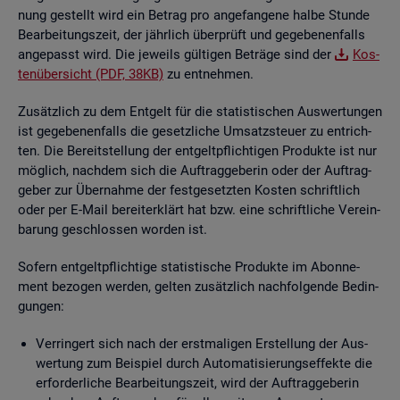
nung ge­stellt wird ein Be­trag pro an­ge­fan­ge­ne halbe Stun­de
Be­ar­bei­tungs­zeit, der jähr­lich über­prüft und ge­ge­be­nen­falls
an­ge­passt wird. Die je­weils gül­ti­gen Be­trä­ge sind der
Kos­
ten­über­sicht (PDF, 38KB)
zu ent­neh­men.
Zu­sätz­lich zu dem Ent­gelt für die sta­tis­ti­schen Aus­wer­tun­gen
ist ge­ge­be­nen­falls die ge­setz­li­che Um­satz­steu­er zu ent­rich­
ten. Die Be­reit­stel­lung der ent­gelt­pflich­ti­gen Pro­duk­te ist nur
mög­lich, nach­dem sich die Auf­trag­ge­be­rin oder der Auf­trag­
ge­ber zur Über­nah­me der fest­ge­setz­ten Kos­ten schrift­lich
oder per E-Mail be­reit­er­klärt hat bzw. eine schrift­li­che Ver­ein­
ba­rung ge­schlos­sen wor­den ist.
So­fern ent­gelt­pflich­ti­ge sta­tis­ti­sche Pro­duk­te im Abon­ne­
ment be­zo­gen wer­den, gel­ten zu­sätz­lich nach­fol­gen­de Be­din­
gun­gen:
Ver­rin­gert sich nach der erst­ma­li­gen Er­stel­lung der Aus­
wer­tung zum Bei­spiel durch Au­to­ma­ti­sie­rungs­ef­fek­te die
er­for­der­li­che Be­ar­bei­tungs­zeit, wird der Auf­trag­ge­be­rin