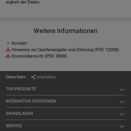
sig­keit der Daten.
Weitere Informationen
Kontakt
Hinweise zur Quellenangabe und Zitierung (PDF, 132KB)
Kostenübersicht (PDF, 38KB)
Diese Seite
empfehlen
TOP-PRO­DUK­TE
IN­TER­AK­TI­VE STA­TIS­TI­KEN
GRUND­LA­GEN
SER­VICE