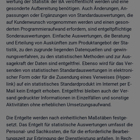
wer­tung der Sta­tis­tik der BA ver­öf­fent­licht wer­den und eine
ge­son­der­te Auf­be­rei­tung be­nö­ti­gen. Auch Än­de­run­gen, An­
pas­sun­gen oder Er­gän­zun­gen von Stan­dard­aus­wer­tun­gen, die
auf Kun­den­wunsch vor­ge­nom­men wer­den und einen ge­son­
der­ten Pro­gram­mier­auf­wand er­for­dern, sind ent­gelt­pflich­ti­ge
Son­der­aus­wer­tun­gen. Ein­fa­che Aus­wer­tun­gen, die Be­ra­tung
und Er­tei­lung von Aus­künf­ten zum Pro­dukt­an­ge­bot der Sta­
tis­tik, zu den zu­grun­de lie­gen­den Da­ten­quel­len und -ge­win­
nungs­ver­fah­ren, zu den sta­tis­ti­schen Me­tho­den und zur Aus­
sa­ge­kraft der Daten sind ent­gelt­frei. Eben­so wird für das Ver­
sen­den von sta­tis­ti­schen Stan­dard­aus­wer­tun­gen in elek­tro­ni­
scher Form oder für die Zu­sen­dung eines Ver­wei­ses (Hy­per­
link) auf ein sta­tis­ti­sches Stan­dard­pro­dukt im In­ter­net per E-
Mail kein Ent­gelt er­ho­ben. Ent­gelt­frei blei­ben auch der Ver­
sand ge­druck­ter In­for­ma­tio­nen in Ein­zel­fäl­len und sons­ti­ge
Ak­ti­vi­tä­ten ohne er­heb­li­chen Um­set­zungs­auf­wand.
Die Ent­gel­te wer­den nach ein­heit­li­chen Maß­stä­ben fest­ge­
setzt. Das Ent­gelt für sta­tis­ti­sche Aus­wer­tun­gen um­fasst die
Per­so­nal- und Sach­kos­ten, die für die er­for­der­li­che Be­ar­bei­
tungs­zeit zur Er­brin­gung der Dienst­leis­tung an­fal­len. In Rech­