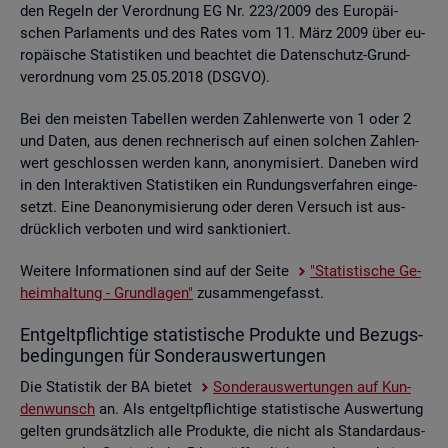
den Re­geln der Ver­ord­nung EG Nr. 223/2009 des Eu­ro­päi­
schen Par­la­ments und des Rates vom 11. März 2009 über eu­
ro­päi­sche Sta­tis­ti­ken und be­ach­tet die Da­ten­schutz-Grund­
ver­ord­nung vom 25.05.2018 (DSGVO).
Bei den meis­ten Ta­bel­len wer­den Zah­len­wer­te von 1 oder 2
und Daten, aus denen rech­ne­risch auf einen sol­chen Zah­len­
wert ge­schlos­sen wer­den kann, an­ony­mi­siert. Da­ne­ben wird
in den In­ter­ak­ti­ven Sta­tis­ti­ken ein Run­dungs­ver­fah­ren ein­ge­
setzt. Eine De­an­ony­mi­sie­rung oder deren Ver­such ist aus­
drück­lich ver­bo­ten und wird sank­tio­niert.
Wei­te­re In­for­ma­tio­nen sind auf der Seite
"Sta­tis­ti­sche Ge­
heim­hal­tung - Grund­la­gen"
zu­sam­men­ge­fasst.
Ent­gelt­pflich­ti­ge sta­tis­ti­sche Pro­duk­te und Be­zugs­
be­din­gun­gen für Son­der­aus­wer­tun­gen
Die Sta­tis­tik der BA bie­tet
Son­der­aus­wer­tun­gen auf Kun­
den­wunsch
an. Als ent­gelt­pflich­ti­ge sta­tis­ti­sche Aus­wer­tung
gel­ten grund­sätz­lich alle Pro­duk­te, die nicht als Stan­dard­aus­