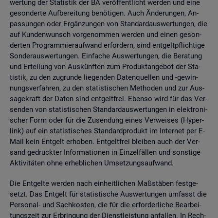
wer­tung der Sta­tis­tik der BA ver­öf­fent­licht wer­den und eine
ge­son­der­te Auf­be­rei­tung be­nö­ti­gen. Auch Än­de­run­gen, An­
pas­sun­gen oder Er­gän­zun­gen von Stan­dard­aus­wer­tun­gen, die
auf Kun­den­wunsch vor­ge­nom­men wer­den und einen ge­son­
der­ten Pro­gram­mier­auf­wand er­for­dern, sind ent­gelt­pflich­ti­ge
Son­der­aus­wer­tun­gen. Ein­fa­che Aus­wer­tun­gen, die Be­ra­tung
und Er­tei­lung von Aus­künf­ten zum Pro­dukt­an­ge­bot der Sta­
tis­tik, zu den zu­grun­de lie­gen­den Da­ten­quel­len und -ge­win­
nungs­ver­fah­ren, zu den sta­tis­ti­schen Me­tho­den und zur Aus­
sa­ge­kraft der Daten sind ent­gelt­frei. Eben­so wird für das Ver­
sen­den von sta­tis­ti­schen Stan­dard­aus­wer­tun­gen in elek­tro­ni­
scher Form oder für die Zu­sen­dung eines Ver­wei­ses (Hy­per­
link) auf ein sta­tis­ti­sches Stan­dard­pro­dukt im In­ter­net per E-
Mail kein Ent­gelt er­ho­ben. Ent­gelt­frei blei­ben auch der Ver­
sand ge­druck­ter In­for­ma­tio­nen in Ein­zel­fäl­len und sons­ti­ge
Ak­ti­vi­tä­ten ohne er­heb­li­chen Um­set­zungs­auf­wand.
Die Ent­gel­te wer­den nach ein­heit­li­chen Maß­stä­ben fest­ge­
setzt. Das Ent­gelt für sta­tis­ti­sche Aus­wer­tun­gen um­fasst die
Per­so­nal- und Sach­kos­ten, die für die er­for­der­li­che Be­ar­bei­
tungs­zeit zur Er­brin­gung der Dienst­leis­tung an­fal­len. In Rech­