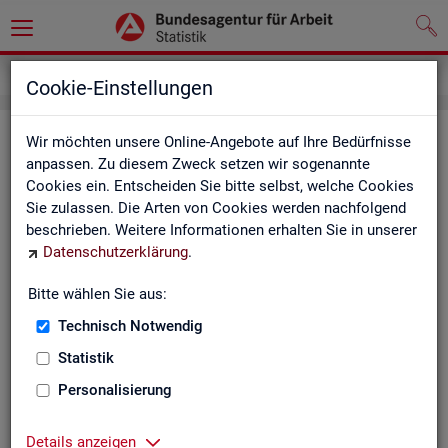
Impressum
Cookie-Einstellungen
Im­pres­sum der Sta­tis­tik der Bun­
Wir möchten unsere Online-Angebote auf Ihre Bedürfnisse
anpassen. Zu diesem Zweck setzen wir sogenannte
des­agen­tur für Ar­beit (BA)
Cookies ein. Entscheiden Sie bitte selbst, welche Cookies
Sie zulassen. Die Arten von Cookies werden nachfolgend
In­for­ma­tio­nen über den Her­aus­ge­ber
beschrieben. Weitere Informationen erhalten Sie in unserer
Datenschutzerklärung
.
Im­pres­sum der Bun­des­agen­tur für Ar­beit
Nut­zungs- und Be­zugs­be­din­gun­gen
Bitte wählen Sie aus:
Technisch Notwendig
Co­py­right und Mar­ken­schutz
Statistik
Die In­hal­te des In­ter­net­auf­tritts der BA sowie die Pro­duk­te
der Sta­tis­tik der BA ste­hen im geis­ti­gen Ei­gen­tum der BA und
Personalisierung
sind zur In­for­ma­ti­on grund­sätz­lich frei zu­gäng­lich, so­weit
nichts An­de­res ver­merkt ist.
Details anzeigen