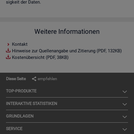
sig­keit der Daten.
Weitere Informationen
Kontakt
Hinweise zur Quellenangabe und Zitierung (PDF, 132KB)
Kostenübersicht (PDF, 38KB)
Diese Seite
empfehlen
TOP-PRO­DUK­TE
IN­TER­AK­TI­VE STA­TIS­TI­KEN
GRUND­LA­GEN
SER­VICE