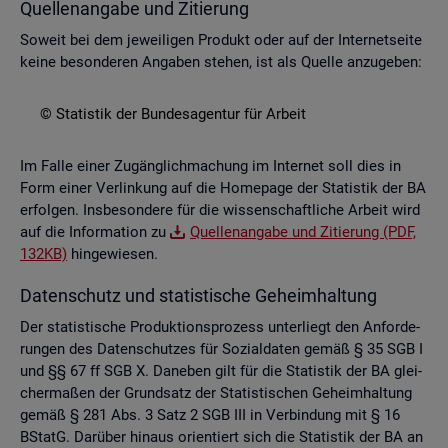
Quel­len­an­ga­be und Zi­tie­rung
So­weit bei dem je­wei­li­gen Pro­dukt oder auf der In­ter­net­sei­te
keine be­son­de­ren An­ga­ben ste­hen, ist als Quel­le an­zu­ge­ben:
© Sta­tis­tik der Bun­des­agen­tur für Ar­beit
Im Falle einer Zu­gäng­lich­ma­chung im In­ter­net soll dies in
Form einer Ver­lin­kung auf die Home­page der Sta­tis­tik der BA
er­fol­gen. Ins­be­son­de­re für die wis­sen­schaft­li­che Ar­beit wird
auf die In­for­ma­ti­on zu
Quel­len­an­ga­be und Zi­tie­rung (PDF,
132KB)
hin­ge­wie­sen.
Da­ten­schutz und sta­tis­ti­sche Ge­heim­hal­tung
Der sta­tis­ti­sche Pro­duk­ti­ons­pro­zess un­ter­liegt den An­for­de­
run­gen des Da­ten­schut­zes für So­zi­al­da­ten gemäß § 35 SGB I
und §§ 67 ff SGB X. Da­ne­ben gilt für die Sta­tis­tik der BA glei­
cher­ma­ßen der Grund­satz der Sta­tis­ti­schen Ge­heim­hal­tung
gemäß § 281 Abs. 3 Satz 2 SGB III in Ver­bin­dung mit § 16
BStatG. Dar­über hin­aus ori­en­tiert sich die Sta­tis­tik der BA an