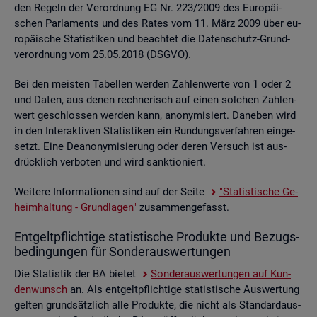
den Re­geln der Ver­ord­nung EG Nr. 223/2009 des Eu­ro­päi­
schen Par­la­ments und des Rates vom 11. März 2009 über eu­
ro­päi­sche Sta­tis­ti­ken und be­ach­tet die Da­ten­schutz-Grund­
ver­ord­nung vom 25.05.2018 (DSGVO).
Bei den meis­ten Ta­bel­len wer­den Zah­len­wer­te von 1 oder 2
und Daten, aus denen rech­ne­risch auf einen sol­chen Zah­len­
wert ge­schlos­sen wer­den kann, an­ony­mi­siert. Da­ne­ben wird
in den In­ter­ak­ti­ven Sta­tis­ti­ken ein Run­dungs­ver­fah­ren ein­ge­
setzt. Eine De­an­ony­mi­sie­rung oder deren Ver­such ist aus­
drück­lich ver­bo­ten und wird sank­tio­niert.
Wei­te­re In­for­ma­tio­nen sind auf der Seite
"Sta­tis­ti­sche Ge­
heim­hal­tung - Grund­la­gen"
zu­sam­men­ge­fasst.
Ent­gelt­pflich­ti­ge sta­tis­ti­sche Pro­duk­te und Be­zugs­
be­din­gun­gen für Son­der­aus­wer­tun­gen
Die Sta­tis­tik der BA bie­tet
Son­der­aus­wer­tun­gen auf Kun­
den­wunsch
an. Als ent­gelt­pflich­ti­ge sta­tis­ti­sche Aus­wer­tung
gel­ten grund­sätz­lich alle Pro­duk­te, die nicht als Stan­dard­aus­