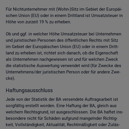
Für Nicht­un­ter­neh­mer mit (Wohn-)Sitz im Ge­biet der Eu­ro­päi­
schen Union (EU) oder in einem Dritt­land ist Um­satz­steu­er in
Höhe von zur­zeit 19 % zu er­he­ben.
Ob und ggf. in wel­cher Höhe Um­satz­steu­er bei Un­ter­neh­men
und ju­ris­ti­schen Per­so­nen des öf­fent­li­chen Rechts mit Sitz
im Ge­biet der Eu­ro­päi­schen Union (EU) oder in einem Dritt­
land zu er­he­ben ist, rich­tet sich da­nach, ob die Ei­gen­schaft
als Un­ter­neh­men nach­ge­wie­sen ist und für wel­chen Zweck
die sta­tis­ti­sche Aus­wer­tung ver­wen­det wird (für Zwe­cke des
Un­ter­neh­mens/der ju­ris­ti­schen Per­son oder für an­de­re Zwe­
cke).
Haf­tungs­aus­schluss
Jede von der Sta­tis­tik der BA ver­sen­de­te Auf­trags­ar­beit ist
sorg­fäl­tig er­stellt wor­den. Eine Haf­tung der BA, gleich aus
wel­chem Rechts­grund, ist aus­ge­schlos­sen. Die BA haf­tet ins­
be­son­de­re nicht für Schä­den auf­grund man­geln­der Rich­tig­
keit, Voll­stän­dig­keit, Ak­tua­li­tät, Recht­mä­ßig­keit oder Zu­läs­