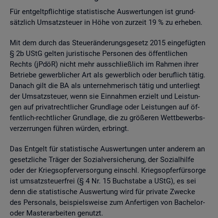
Für ent­gelt­pflich­ti­ge sta­tis­ti­sche Aus­wer­tun­gen ist grund­
sätz­lich Um­satz­steu­er in Höhe von zur­zeit 19 % zu er­he­ben.
Mit dem durch das Steu­er­än­de­rungs­ge­setz 2015 ein­ge­füg­ten
§ 2b UStG gel­ten ju­ris­ti­sche Per­so­nen des öf­fent­li­chen
Rechts (jPdöR) nicht mehr aus­schlie­ß­lich im Rah­men ihrer
Be­trie­be ge­werb­li­cher Art als ge­werb­lich oder be­ruf­lich tätig.
Da­nach gilt die BA als un­ter­neh­me­risch tätig und un­ter­liegt
der Um­satz­steu­er, wenn sie Ein­nah­men er­zielt und Leis­tun­
gen auf pri­vat­recht­li­cher Grund­la­ge oder Leis­tun­gen auf öf­
fent­lich-recht­li­cher Grund­la­ge, die zu grö­ße­ren Wett­be­werbs­
ver­zer­run­gen füh­ren wür­den, er­bringt.
Das Ent­gelt für sta­tis­ti­sche Aus­wer­tun­gen unter an­de­rem an
ge­setz­li­che Trä­ger der So­zi­al­ver­si­che­rung, der So­zi­al­hil­fe
oder der Kriegs­op­fer­ver­sor­gung einschl. Kriegs­op­fer­für­sor­ge
ist um­satz­steu­er­frei (§ 4 Nr. 15 Buch­sta­be a UStG), es sei
denn die sta­tis­ti­sche Aus­wer­tung wird für pri­va­te Zwe­cke
des Per­so­nals, bei­spiels­wei­se zum An­fer­ti­gen von Ba­che­lor-
oder Mas­ter­ar­bei­ten ge­nutzt.