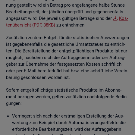
nung ge­stellt wird ein Be­trag pro an­ge­fan­ge­ne halbe Stun­de
Be­ar­bei­tungs­zeit, der jähr­lich über­prüft und ge­ge­be­nen­falls
an­ge­passt wird. Die je­weils gül­ti­gen Be­trä­ge sind der
Kos­
ten­über­sicht (PDF, 38KB)
zu ent­neh­men.
Zu­sätz­lich zu dem Ent­gelt für die sta­tis­ti­schen Aus­wer­tun­gen
ist ge­ge­be­nen­falls die ge­setz­li­che Um­satz­steu­er zu ent­rich­
ten. Die Be­reit­stel­lung der ent­gelt­pflich­ti­gen Pro­duk­te ist nur
mög­lich, nach­dem sich die Auf­trag­ge­be­rin oder der Auf­trag­
ge­ber zur Über­nah­me der fest­ge­setz­ten Kos­ten schrift­lich
oder per E-Mail be­reit­er­klärt hat bzw. eine schrift­li­che Ver­ein­
ba­rung ge­schlos­sen wor­den ist.
So­fern ent­gelt­pflich­ti­ge sta­tis­ti­sche Pro­duk­te im Abon­ne­
ment be­zo­gen wer­den, gel­ten zu­sätz­lich nach­fol­gen­de Be­din­
gun­gen:
Ver­rin­gert sich nach der erst­ma­li­gen Er­stel­lung der Aus­
wer­tung zum Bei­spiel durch Au­to­ma­ti­sie­rungs­ef­fek­te die
er­for­der­li­che Be­ar­bei­tungs­zeit, wird der Auf­trag­ge­be­rin