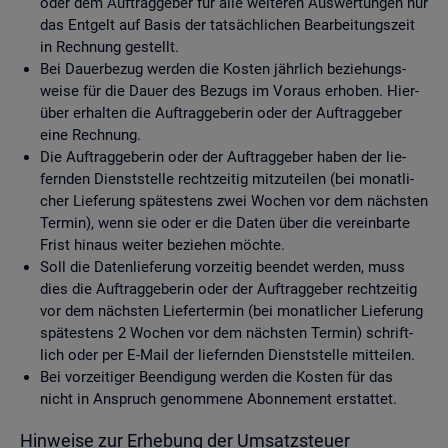
oder dem Auf­trag­ge­ber für alle wei­te­ren Aus­wer­tun­gen nur
das Ent­gelt auf Basis der tat­säch­li­chen Be­ar­bei­tungs­zeit
in Rech­nung ge­stellt.
Bei Dau­er­be­zug wer­den die Kos­ten jähr­lich be­zie­hungs­
wei­se für die Dauer des Be­zugs im Vor­aus er­ho­ben. Hier­
über er­hal­ten die Auf­trag­ge­be­rin oder der Auf­trag­ge­ber
eine Rech­nung.
Die Auf­trag­ge­be­rin oder der Auf­trag­ge­ber haben der lie­
fern­den Dienst­stel­le recht­zei­tig mit­zu­tei­len (bei mo­nat­li­
cher Lie­fe­rung spä­tes­tens zwei Wo­chen vor dem nächs­ten
Ter­min), wenn sie oder er die Daten über die ver­ein­bar­te
Frist hin­aus wei­ter be­zie­hen möch­te.
Soll die Da­ten­lie­fe­rung vor­zei­tig be­en­det wer­den, muss
dies die Auf­trag­ge­be­rin oder der Auf­trag­ge­ber recht­zei­tig
vor dem nächs­ten Lie­fer­ter­min (bei mo­nat­li­cher Lie­fe­rung
spä­tes­tens 2 Wo­chen vor dem nächs­ten Ter­min) schrift­
lich oder per E-Mail der lie­fern­den Dienst­stel­le mit­tei­len.
Bei vor­zei­ti­ger Be­en­di­gung wer­den die Kos­ten für das
nicht in An­spruch ge­nom­me­ne Abon­ne­ment er­stat­tet.
Hin­wei­se zur Er­he­bung der Um­satz­steu­er