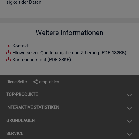
sig­keit der Daten.
Weitere Informationen
Kontakt
Hinweise zur Quellenangabe und Zitierung (PDF, 132KB)
Kostenübersicht (PDF, 38KB)
Diese Seite
empfehlen
TOP-PRO­DUK­TE
IN­TER­AK­TI­VE STA­TIS­TI­KEN
GRUND­LA­GEN
SER­VICE