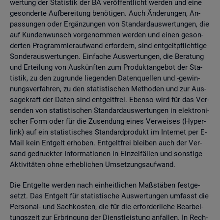
wer­tung der Sta­tis­tik der BA ver­öf­fent­licht wer­den und eine
ge­son­der­te Auf­be­rei­tung be­nö­ti­gen. Auch Än­de­run­gen, An­
pas­sun­gen oder Er­gän­zun­gen von Stan­dard­aus­wer­tun­gen, die
auf Kun­den­wunsch vor­ge­nom­men wer­den und einen ge­son­
der­ten Pro­gram­mier­auf­wand er­for­dern, sind ent­gelt­pflich­ti­ge
Son­der­aus­wer­tun­gen. Ein­fa­che Aus­wer­tun­gen, die Be­ra­tung
und Er­tei­lung von Aus­künf­ten zum Pro­dukt­an­ge­bot der Sta­
tis­tik, zu den zu­grun­de lie­gen­den Da­ten­quel­len und -ge­win­
nungs­ver­fah­ren, zu den sta­tis­ti­schen Me­tho­den und zur Aus­
sa­ge­kraft der Daten sind ent­gelt­frei. Eben­so wird für das Ver­
sen­den von sta­tis­ti­schen Stan­dard­aus­wer­tun­gen in elek­tro­ni­
scher Form oder für die Zu­sen­dung eines Ver­wei­ses (Hy­per­
link) auf ein sta­tis­ti­sches Stan­dard­pro­dukt im In­ter­net per E-
Mail kein Ent­gelt er­ho­ben. Ent­gelt­frei blei­ben auch der Ver­
sand ge­druck­ter In­for­ma­tio­nen in Ein­zel­fäl­len und sons­ti­ge
Ak­ti­vi­tä­ten ohne er­heb­li­chen Um­set­zungs­auf­wand.
Die Ent­gel­te wer­den nach ein­heit­li­chen Maß­stä­ben fest­ge­
setzt. Das Ent­gelt für sta­tis­ti­sche Aus­wer­tun­gen um­fasst die
Per­so­nal- und Sach­kos­ten, die für die er­for­der­li­che Be­ar­bei­
tungs­zeit zur Er­brin­gung der Dienst­leis­tung an­fal­len. In Rech­