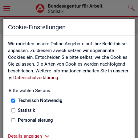
Impressum
Cookie-Einstellungen
Im­pres­sum der Sta­tis­tik der Bun­
Wir möchten unsere Online-Angebote auf Ihre Bedürfnisse
anpassen. Zu diesem Zweck setzen wir sogenannte
des­agen­tur für Ar­beit (BA)
Cookies ein. Entscheiden Sie bitte selbst, welche Cookies
Sie zulassen. Die Arten von Cookies werden nachfolgend
In­for­ma­tio­nen über den Her­aus­ge­ber
beschrieben. Weitere Informationen erhalten Sie in unserer
Datenschutzerklärung
.
Im­pres­sum der Bun­des­agen­tur für Ar­beit
Nut­zungs- und Be­zugs­be­din­gun­gen
Bitte wählen Sie aus:
Technisch Notwendig
Co­py­right und Mar­ken­schutz
Statistik
Die In­hal­te des In­ter­net­auf­tritts der BA sowie die Pro­duk­te
der Sta­tis­tik der BA ste­hen im geis­ti­gen Ei­gen­tum der BA und
Personalisierung
sind zur In­for­ma­ti­on grund­sätz­lich frei zu­gäng­lich, so­weit
nichts An­de­res ver­merkt ist.
Details anzeigen