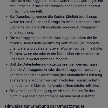
oder dem Auf­trag­ge­ber für alle wei­te­ren Aus­wer­tun­gen nur
das Ent­gelt auf Basis der tat­säch­li­chen Be­ar­bei­tungs­zeit
in Rech­nung ge­stellt.
Bei Dau­er­be­zug wer­den die Kos­ten jähr­lich be­zie­hungs­
wei­se für die Dauer des Be­zugs im Vor­aus er­ho­ben. Hier­
über er­hal­ten die Auf­trag­ge­be­rin oder der Auf­trag­ge­ber
eine Rech­nung.
Die Auf­trag­ge­be­rin oder der Auf­trag­ge­ber haben der lie­
fern­den Dienst­stel­le recht­zei­tig mit­zu­tei­len (bei mo­nat­li­
cher Lie­fe­rung spä­tes­tens zwei Wo­chen vor dem nächs­ten
Ter­min), wenn sie oder er die Daten über die ver­ein­bar­te
Frist hin­aus wei­ter be­zie­hen möch­te.
Soll die Da­ten­lie­fe­rung vor­zei­tig be­en­det wer­den, muss
dies die Auf­trag­ge­be­rin oder der Auf­trag­ge­ber recht­zei­tig
vor dem nächs­ten Lie­fer­ter­min (bei mo­nat­li­cher Lie­fe­rung
spä­tes­tens 2 Wo­chen vor dem nächs­ten Ter­min) schrift­
lich oder per E-Mail der lie­fern­den Dienst­stel­le mit­tei­len.
Bei vor­zei­ti­ger Be­en­di­gung wer­den die Kos­ten für das
nicht in An­spruch ge­nom­me­ne Abon­ne­ment er­stat­tet.
Hin­wei­se zur Er­he­bung der Um­satz­steu­er