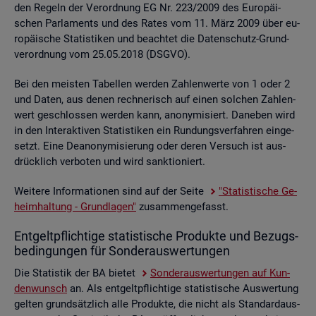
den Re­geln der Ver­ord­nung EG Nr. 223/2009 des Eu­ro­päi­
schen Par­la­ments und des Rates vom 11. März 2009 über eu­
ro­päi­sche Sta­tis­ti­ken und be­ach­tet die Da­ten­schutz-Grund­
ver­ord­nung vom 25.05.2018 (DSGVO).
Bei den meis­ten Ta­bel­len wer­den Zah­len­wer­te von 1 oder 2
und Daten, aus denen rech­ne­risch auf einen sol­chen Zah­len­
wert ge­schlos­sen wer­den kann, an­ony­mi­siert. Da­ne­ben wird
in den In­ter­ak­ti­ven Sta­tis­ti­ken ein Run­dungs­ver­fah­ren ein­ge­
setzt. Eine De­an­ony­mi­sie­rung oder deren Ver­such ist aus­
drück­lich ver­bo­ten und wird sank­tio­niert.
Wei­te­re In­for­ma­tio­nen sind auf der Seite
"Sta­tis­ti­sche Ge­
heim­hal­tung - Grund­la­gen"
zu­sam­men­ge­fasst.
Ent­gelt­pflich­ti­ge sta­tis­ti­sche Pro­duk­te und Be­zugs­
be­din­gun­gen für Son­der­aus­wer­tun­gen
Die Sta­tis­tik der BA bie­tet
Son­der­aus­wer­tun­gen auf Kun­
den­wunsch
an. Als ent­gelt­pflich­ti­ge sta­tis­ti­sche Aus­wer­tung
gel­ten grund­sätz­lich alle Pro­duk­te, die nicht als Stan­dard­aus­