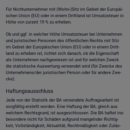
Für Nicht­un­ter­neh­mer mit (Wohn-)Sitz im Ge­biet der Eu­ro­päi­
schen Union (EU) oder in einem Dritt­land ist Um­satz­steu­er in
Höhe von zur­zeit 19 % zu er­he­ben.
Ob und ggf. in wel­cher Höhe Um­satz­steu­er bei Un­ter­neh­men
und ju­ris­ti­schen Per­so­nen des öf­fent­li­chen Rechts mit Sitz
im Ge­biet der Eu­ro­päi­schen Union (EU) oder in einem Dritt­
land zu er­he­ben ist, rich­tet sich da­nach, ob die Ei­gen­schaft
als Un­ter­neh­men nach­ge­wie­sen ist und für wel­chen Zweck
die sta­tis­ti­sche Aus­wer­tung ver­wen­det wird (für Zwe­cke des
Un­ter­neh­mens/der ju­ris­ti­schen Per­son oder für an­de­re Zwe­
cke).
Haf­tungs­aus­schluss
Jede von der Sta­tis­tik der BA ver­sen­de­te Auf­trags­ar­beit ist
sorg­fäl­tig er­stellt wor­den. Eine Haf­tung der BA, gleich aus
wel­chem Rechts­grund, ist aus­ge­schlos­sen. Die BA haf­tet ins­
be­son­de­re nicht für Schä­den auf­grund man­geln­der Rich­tig­
keit, Voll­stän­dig­keit, Ak­tua­li­tät, Recht­mä­ßig­keit oder Zu­läs­