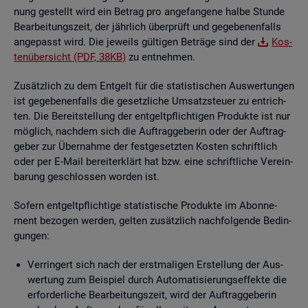
nung ge­stellt wird ein Be­trag pro an­ge­fan­ge­ne halbe Stun­de
Be­ar­bei­tungs­zeit, der jähr­lich über­prüft und ge­ge­be­nen­falls
an­ge­passt wird. Die je­weils gül­ti­gen Be­trä­ge sind der
Kos­
ten­über­sicht (PDF, 38KB)
zu ent­neh­men.
Zu­sätz­lich zu dem Ent­gelt für die sta­tis­ti­schen Aus­wer­tun­gen
ist ge­ge­be­nen­falls die ge­setz­li­che Um­satz­steu­er zu ent­rich­
ten. Die Be­reit­stel­lung der ent­gelt­pflich­ti­gen Pro­duk­te ist nur
mög­lich, nach­dem sich die Auf­trag­ge­be­rin oder der Auf­trag­
ge­ber zur Über­nah­me der fest­ge­setz­ten Kos­ten schrift­lich
oder per E-Mail be­reit­er­klärt hat bzw. eine schrift­li­che Ver­ein­
ba­rung ge­schlos­sen wor­den ist.
So­fern ent­gelt­pflich­ti­ge sta­tis­ti­sche Pro­duk­te im Abon­ne­
ment be­zo­gen wer­den, gel­ten zu­sätz­lich nach­fol­gen­de Be­din­
gun­gen:
Ver­rin­gert sich nach der erst­ma­li­gen Er­stel­lung der Aus­
wer­tung zum Bei­spiel durch Au­to­ma­ti­sie­rungs­ef­fek­te die
er­for­der­li­che Be­ar­bei­tungs­zeit, wird der Auf­trag­ge­be­rin