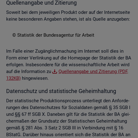
Quel­len­an­ga­be und Zi­tie­rung
So­weit bei dem je­wei­li­gen Pro­dukt oder auf der In­ter­net­sei­te
keine be­son­de­ren An­ga­ben ste­hen, ist als Quel­le an­zu­ge­ben:
© Sta­tis­tik der Bun­des­agen­tur für Ar­beit
Im Falle einer Zu­gäng­lich­ma­chung im In­ter­net soll dies in
Form einer Ver­lin­kung auf die Home­page der Sta­tis­tik der BA
er­fol­gen. Ins­be­son­de­re für die wis­sen­schaft­li­che Ar­beit wird
auf die In­for­ma­ti­on zu
Quel­len­an­ga­be und Zi­tie­rung (PDF,
132KB)
hin­ge­wie­sen.
Da­ten­schutz und sta­tis­ti­sche Ge­heim­hal­tung
Der sta­tis­ti­sche Pro­duk­ti­ons­pro­zess un­ter­liegt den An­for­de­
run­gen des Da­ten­schut­zes für So­zi­al­da­ten gemäß § 35 SGB I
und §§ 67 ff SGB X. Da­ne­ben gilt für die Sta­tis­tik der BA glei­
cher­ma­ßen der Grund­satz der Sta­tis­ti­schen Ge­heim­hal­tung
gemäß § 281 Abs. 3 Satz 2 SGB III in Ver­bin­dung mit § 16
BStatG. Dar­über hin­aus ori­en­tiert sich die Sta­tis­tik der BA an