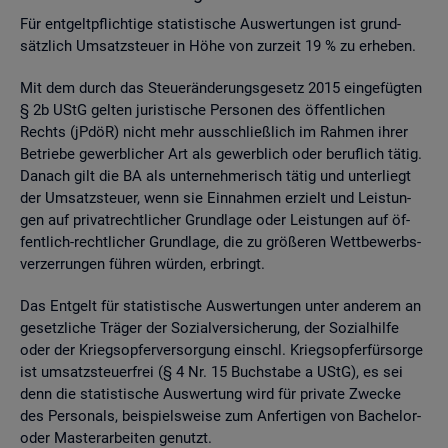
Für ent­gelt­pflich­ti­ge sta­tis­ti­sche Aus­wer­tun­gen ist grund­
sätz­lich Um­satz­steu­er in Höhe von zur­zeit 19 % zu er­he­ben.
Mit dem durch das Steu­er­än­de­rungs­ge­setz 2015 ein­ge­füg­ten
§ 2b UStG gel­ten ju­ris­ti­sche Per­so­nen des öf­fent­li­chen
Rechts (jPdöR) nicht mehr aus­schlie­ß­lich im Rah­men ihrer
Be­trie­be ge­werb­li­cher Art als ge­werb­lich oder be­ruf­lich tätig.
Da­nach gilt die BA als un­ter­neh­me­risch tätig und un­ter­liegt
der Um­satz­steu­er, wenn sie Ein­nah­men er­zielt und Leis­tun­
gen auf pri­vat­recht­li­cher Grund­la­ge oder Leis­tun­gen auf öf­
fent­lich-recht­li­cher Grund­la­ge, die zu grö­ße­ren Wett­be­werbs­
ver­zer­run­gen füh­ren wür­den, er­bringt.
Das Ent­gelt für sta­tis­ti­sche Aus­wer­tun­gen unter an­de­rem an
ge­setz­li­che Trä­ger der So­zi­al­ver­si­che­rung, der So­zi­al­hil­fe
oder der Kriegs­op­fer­ver­sor­gung einschl. Kriegs­op­fer­für­sor­ge
ist um­satz­steu­er­frei (§ 4 Nr. 15 Buch­sta­be a UStG), es sei
denn die sta­tis­ti­sche Aus­wer­tung wird für pri­va­te Zwe­cke
des Per­so­nals, bei­spiels­wei­se zum An­fer­ti­gen von Ba­che­lor-
oder Mas­ter­ar­bei­ten ge­nutzt.