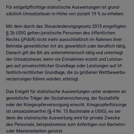
Für ent­gelt­pflich­ti­ge sta­tis­ti­sche Aus­wer­tun­gen ist grund­
sätz­lich Um­satz­steu­er in Höhe von zur­zeit 19 % zu er­he­ben.
Mit dem durch das Steu­er­än­de­rungs­ge­setz 2015 ein­ge­füg­ten
§ 2b UStG gel­ten ju­ris­ti­sche Per­so­nen des öf­fent­li­chen
Rechts (jPdöR) nicht mehr aus­schlie­ß­lich im Rah­men ihrer
Be­trie­be ge­werb­li­cher Art als ge­werb­lich oder be­ruf­lich tätig.
Da­nach gilt die BA als un­ter­neh­me­risch tätig und un­ter­liegt
der Um­satz­steu­er, wenn sie Ein­nah­men er­zielt und Leis­tun­
gen auf pri­vat­recht­li­cher Grund­la­ge oder Leis­tun­gen auf öf­
fent­lich-recht­li­cher Grund­la­ge, die zu grö­ße­ren Wett­be­werbs­
ver­zer­run­gen füh­ren wür­den, er­bringt.
Das Ent­gelt für sta­tis­ti­sche Aus­wer­tun­gen unter an­de­rem an
ge­setz­li­che Trä­ger der So­zi­al­ver­si­che­rung, der So­zi­al­hil­fe
oder der Kriegs­op­fer­ver­sor­gung einschl. Kriegs­op­fer­für­sor­ge
ist um­satz­steu­er­frei (§ 4 Nr. 15 Buch­sta­be a UStG), es sei
denn die sta­tis­ti­sche Aus­wer­tung wird für pri­va­te Zwe­cke
des Per­so­nals, bei­spiels­wei­se zum An­fer­ti­gen von Ba­che­lor-
oder Mas­ter­ar­bei­ten ge­nutzt.