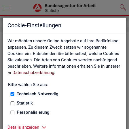
Impressum
Cookie-Einstellungen
Im­pres­sum der Sta­tis­tik der Bun­
Wir möchten unsere Online-Angebote auf Ihre Bedürfnisse
anpassen. Zu diesem Zweck setzen wir sogenannte
des­agen­tur für Ar­beit (BA)
Cookies ein. Entscheiden Sie bitte selbst, welche Cookies
Sie zulassen. Die Arten von Cookies werden nachfolgend
In­for­ma­tio­nen über den Her­aus­ge­ber
beschrieben. Weitere Informationen erhalten Sie in unserer
Datenschutzerklärung
.
Im­pres­sum der Bun­des­agen­tur für Ar­beit
Nut­zungs- und Be­zugs­be­din­gun­gen
Bitte wählen Sie aus:
Technisch Notwendig
Co­py­right und Mar­ken­schutz
Statistik
Die In­hal­te des In­ter­net­auf­tritts der BA sowie die Pro­duk­te
der Sta­tis­tik der BA ste­hen im geis­ti­gen Ei­gen­tum der BA und
Personalisierung
sind zur In­for­ma­ti­on grund­sätz­lich frei zu­gäng­lich, so­weit
nichts An­de­res ver­merkt ist.
Details anzeigen