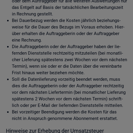
oder dem Auf­trag­ge­ber für alle wei­te­ren Aus­wer­tun­gen nur
das Ent­gelt auf Basis der tat­säch­li­chen Be­ar­bei­tungs­zeit
in Rech­nung ge­stellt.
Bei Dau­er­be­zug wer­den die Kos­ten jähr­lich be­zie­hungs­
wei­se für die Dauer des Be­zugs im Vor­aus er­ho­ben. Hier­
über er­hal­ten die Auf­trag­ge­be­rin oder der Auf­trag­ge­ber
eine Rech­nung.
Die Auf­trag­ge­be­rin oder der Auf­trag­ge­ber haben der lie­
fern­den Dienst­stel­le recht­zei­tig mit­zu­tei­len (bei mo­nat­li­
cher Lie­fe­rung spä­tes­tens zwei Wo­chen vor dem nächs­ten
Ter­min), wenn sie oder er die Daten über die ver­ein­bar­te
Frist hin­aus wei­ter be­zie­hen möch­te.
Soll die Da­ten­lie­fe­rung vor­zei­tig be­en­det wer­den, muss
dies die Auf­trag­ge­be­rin oder der Auf­trag­ge­ber recht­zei­tig
vor dem nächs­ten Lie­fer­ter­min (bei mo­nat­li­cher Lie­fe­rung
spä­tes­tens 2 Wo­chen vor dem nächs­ten Ter­min) schrift­
lich oder per E-Mail der lie­fern­den Dienst­stel­le mit­tei­len.
Bei vor­zei­ti­ger Be­en­di­gung wer­den die Kos­ten für das
nicht in An­spruch ge­nom­me­ne Abon­ne­ment er­stat­tet.
Hin­wei­se zur Er­he­bung der Um­satz­steu­er