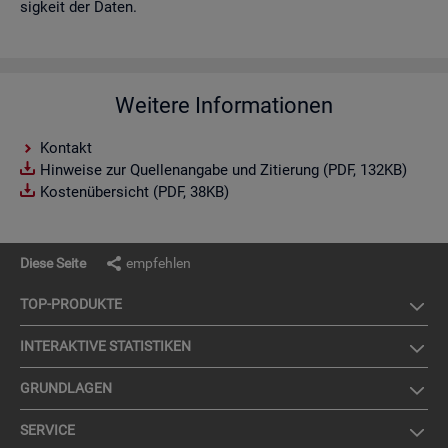
sig­keit der Daten.
Weitere Informationen
Kontakt
Hinweise zur Quellenangabe und Zitierung (PDF, 132KB)
Kostenübersicht (PDF, 38KB)
Diese Seite
empfehlen
TOP-PRO­DUK­TE
IN­TER­AK­TI­VE STA­TIS­TI­KEN
GRUND­LA­GEN
SER­VICE