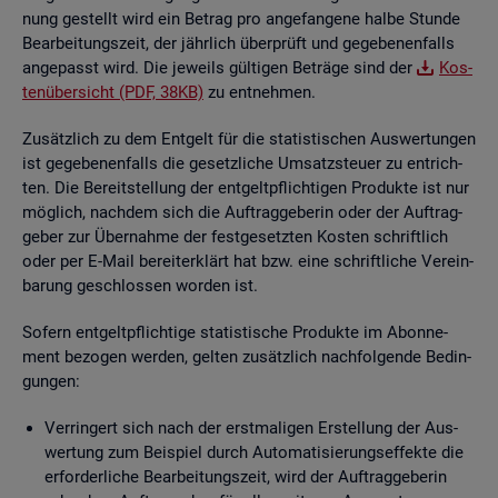
nung ge­stellt wird ein Be­trag pro an­ge­fan­ge­ne halbe Stun­de
Be­ar­bei­tungs­zeit, der jähr­lich über­prüft und ge­ge­be­nen­falls
an­ge­passt wird. Die je­weils gül­ti­gen Be­trä­ge sind der
Kos­
ten­über­sicht (PDF, 38KB)
zu ent­neh­men.
Zu­sätz­lich zu dem Ent­gelt für die sta­tis­ti­schen Aus­wer­tun­gen
ist ge­ge­be­nen­falls die ge­setz­li­che Um­satz­steu­er zu ent­rich­
ten. Die Be­reit­stel­lung der ent­gelt­pflich­ti­gen Pro­duk­te ist nur
mög­lich, nach­dem sich die Auf­trag­ge­be­rin oder der Auf­trag­
ge­ber zur Über­nah­me der fest­ge­setz­ten Kos­ten schrift­lich
oder per E-Mail be­reit­er­klärt hat bzw. eine schrift­li­che Ver­ein­
ba­rung ge­schlos­sen wor­den ist.
So­fern ent­gelt­pflich­ti­ge sta­tis­ti­sche Pro­duk­te im Abon­ne­
ment be­zo­gen wer­den, gel­ten zu­sätz­lich nach­fol­gen­de Be­din­
gun­gen:
Ver­rin­gert sich nach der erst­ma­li­gen Er­stel­lung der Aus­
wer­tung zum Bei­spiel durch Au­to­ma­ti­sie­rungs­ef­fek­te die
er­for­der­li­che Be­ar­bei­tungs­zeit, wird der Auf­trag­ge­be­rin