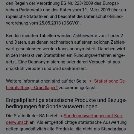
den Re­geln der Ver­ord­nung EG Nr. 223/2009 des Eu­ro­päi­
schen Par­la­ments und des Rates vom 11. März 2009 über eu­
ro­päi­sche Sta­tis­ti­ken und be­ach­tet die Da­ten­schutz-Grund­
ver­ord­nung vom 25.05.2018 (DSGVO).
Bei den meis­ten Ta­bel­len wer­den Zah­len­wer­te von 1 oder 2
und Daten, aus denen rech­ne­risch auf einen sol­chen Zah­len­
wert ge­schlos­sen wer­den kann, an­ony­mi­siert. Da­ne­ben wird
in den In­ter­ak­ti­ven Sta­tis­ti­ken ein Run­dungs­ver­fah­ren ein­ge­
setzt. Eine De­an­ony­mi­sie­rung oder deren Ver­such ist aus­
drück­lich ver­bo­ten und wird sank­tio­niert.
Wei­te­re In­for­ma­tio­nen sind auf der Seite
"Sta­tis­ti­sche Ge­
heim­hal­tung - Grund­la­gen"
zu­sam­men­ge­fasst.
Ent­gelt­pflich­ti­ge sta­tis­ti­sche Pro­duk­te und Be­zugs­
be­din­gun­gen für Son­der­aus­wer­tun­gen
Die Sta­tis­tik der BA bie­tet
Son­der­aus­wer­tun­gen auf Kun­
den­wunsch
an. Als ent­gelt­pflich­ti­ge sta­tis­ti­sche Aus­wer­tung
gel­ten grund­sätz­lich alle Pro­duk­te, die nicht als Stan­dard­aus­