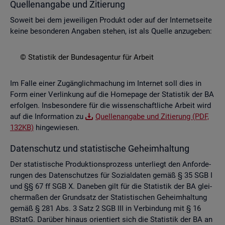
Quel­len­an­ga­be und Zi­tie­rung
So­weit bei dem je­wei­li­gen Pro­dukt oder auf der In­ter­net­sei­te
keine be­son­de­ren An­ga­ben ste­hen, ist als Quel­le an­zu­ge­ben:
© Sta­tis­tik der Bun­des­agen­tur für Ar­beit
Im Falle einer Zu­gäng­lich­ma­chung im In­ter­net soll dies in
Form einer Ver­lin­kung auf die Home­page der Sta­tis­tik der BA
er­fol­gen. Ins­be­son­de­re für die wis­sen­schaft­li­che Ar­beit wird
auf die In­for­ma­ti­on zu
Quel­len­an­ga­be und Zi­tie­rung (PDF,
132KB)
hin­ge­wie­sen.
Da­ten­schutz und sta­tis­ti­sche Ge­heim­hal­tung
Der sta­tis­ti­sche Pro­duk­ti­ons­pro­zess un­ter­liegt den An­for­de­
run­gen des Da­ten­schut­zes für So­zi­al­da­ten gemäß § 35 SGB I
und §§ 67 ff SGB X. Da­ne­ben gilt für die Sta­tis­tik der BA glei­
cher­ma­ßen der Grund­satz der Sta­tis­ti­schen Ge­heim­hal­tung
gemäß § 281 Abs. 3 Satz 2 SGB III in Ver­bin­dung mit § 16
BStatG. Dar­über hin­aus ori­en­tiert sich die Sta­tis­tik der BA an