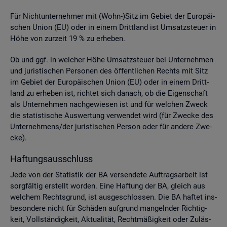
Für Nicht­un­ter­neh­mer mit (Wohn-)Sitz im Ge­biet der Eu­ro­päi­
schen Union (EU) oder in einem Dritt­land ist Um­satz­steu­er in
Höhe von zur­zeit 19 % zu er­he­ben.
Ob und ggf. in wel­cher Höhe Um­satz­steu­er bei Un­ter­neh­men
und ju­ris­ti­schen Per­so­nen des öf­fent­li­chen Rechts mit Sitz
im Ge­biet der Eu­ro­päi­schen Union (EU) oder in einem Dritt­
land zu er­he­ben ist, rich­tet sich da­nach, ob die Ei­gen­schaft
als Un­ter­neh­men nach­ge­wie­sen ist und für wel­chen Zweck
die sta­tis­ti­sche Aus­wer­tung ver­wen­det wird (für Zwe­cke des
Un­ter­neh­mens/der ju­ris­ti­schen Per­son oder für an­de­re Zwe­
cke).
Haf­tungs­aus­schluss
Jede von der Sta­tis­tik der BA ver­sen­de­te Auf­trags­ar­beit ist
sorg­fäl­tig er­stellt wor­den. Eine Haf­tung der BA, gleich aus
wel­chem Rechts­grund, ist aus­ge­schlos­sen. Die BA haf­tet ins­
be­son­de­re nicht für Schä­den auf­grund man­geln­der Rich­tig­
keit, Voll­stän­dig­keit, Ak­tua­li­tät, Recht­mä­ßig­keit oder Zu­läs­