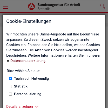
Impressum
Cookie-Einstellungen
Im­pres­sum der Sta­tis­tik der Bun­
Wir möchten unsere Online-Angebote auf Ihre Bedürfnisse
anpassen. Zu diesem Zweck setzen wir sogenannte
des­agen­tur für Ar­beit (BA)
Cookies ein. Entscheiden Sie bitte selbst, welche Cookies
Sie zulassen. Die Arten von Cookies werden nachfolgend
In­for­ma­tio­nen über den Her­aus­ge­ber
beschrieben. Weitere Informationen erhalten Sie in unserer
Datenschutzerklärung
.
Im­pres­sum der Bun­des­agen­tur für Ar­beit
Nut­zungs- und Be­zugs­be­din­gun­gen
Bitte wählen Sie aus:
Technisch Notwendig
Co­py­right und Mar­ken­schutz
Statistik
Die In­hal­te des In­ter­net­auf­tritts der BA sowie die Pro­duk­te
der Sta­tis­tik der BA ste­hen im geis­ti­gen Ei­gen­tum der BA und
Personalisierung
sind zur In­for­ma­ti­on grund­sätz­lich frei zu­gäng­lich, so­weit
nichts An­de­res ver­merkt ist.
Details anzeigen