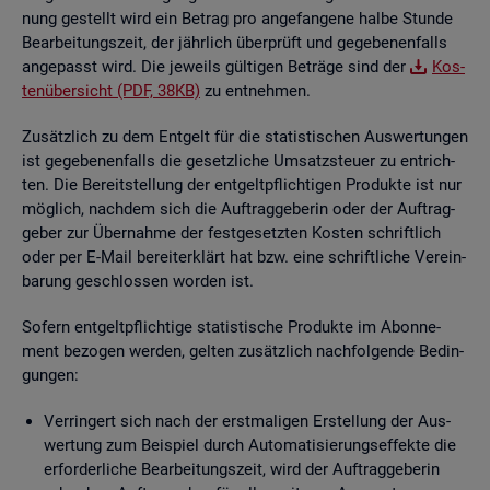
nung ge­stellt wird ein Be­trag pro an­ge­fan­ge­ne halbe Stun­de
Be­ar­bei­tungs­zeit, der jähr­lich über­prüft und ge­ge­be­nen­falls
an­ge­passt wird. Die je­weils gül­ti­gen Be­trä­ge sind der
Kos­
ten­über­sicht (PDF, 38KB)
zu ent­neh­men.
Zu­sätz­lich zu dem Ent­gelt für die sta­tis­ti­schen Aus­wer­tun­gen
ist ge­ge­be­nen­falls die ge­setz­li­che Um­satz­steu­er zu ent­rich­
ten. Die Be­reit­stel­lung der ent­gelt­pflich­ti­gen Pro­duk­te ist nur
mög­lich, nach­dem sich die Auf­trag­ge­be­rin oder der Auf­trag­
ge­ber zur Über­nah­me der fest­ge­setz­ten Kos­ten schrift­lich
oder per E-Mail be­reit­er­klärt hat bzw. eine schrift­li­che Ver­ein­
ba­rung ge­schlos­sen wor­den ist.
So­fern ent­gelt­pflich­ti­ge sta­tis­ti­sche Pro­duk­te im Abon­ne­
ment be­zo­gen wer­den, gel­ten zu­sätz­lich nach­fol­gen­de Be­din­
gun­gen:
Ver­rin­gert sich nach der erst­ma­li­gen Er­stel­lung der Aus­
wer­tung zum Bei­spiel durch Au­to­ma­ti­sie­rungs­ef­fek­te die
er­for­der­li­che Be­ar­bei­tungs­zeit, wird der Auf­trag­ge­be­rin