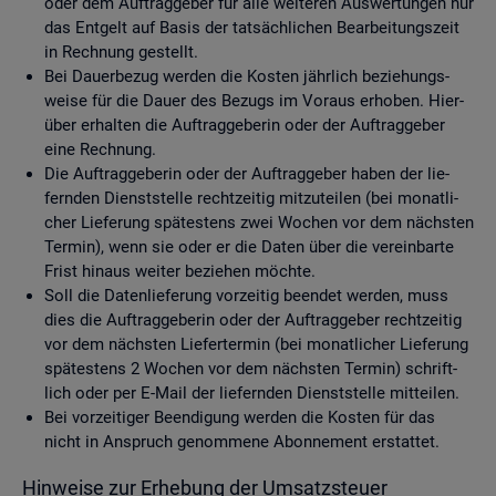
oder dem Auf­trag­ge­ber für alle wei­te­ren Aus­wer­tun­gen nur
das Ent­gelt auf Basis der tat­säch­li­chen Be­ar­bei­tungs­zeit
in Rech­nung ge­stellt.
Bei Dau­er­be­zug wer­den die Kos­ten jähr­lich be­zie­hungs­
wei­se für die Dauer des Be­zugs im Vor­aus er­ho­ben. Hier­
über er­hal­ten die Auf­trag­ge­be­rin oder der Auf­trag­ge­ber
eine Rech­nung.
Die Auf­trag­ge­be­rin oder der Auf­trag­ge­ber haben der lie­
fern­den Dienst­stel­le recht­zei­tig mit­zu­tei­len (bei mo­nat­li­
cher Lie­fe­rung spä­tes­tens zwei Wo­chen vor dem nächs­ten
Ter­min), wenn sie oder er die Daten über die ver­ein­bar­te
Frist hin­aus wei­ter be­zie­hen möch­te.
Soll die Da­ten­lie­fe­rung vor­zei­tig be­en­det wer­den, muss
dies die Auf­trag­ge­be­rin oder der Auf­trag­ge­ber recht­zei­tig
vor dem nächs­ten Lie­fer­ter­min (bei mo­nat­li­cher Lie­fe­rung
spä­tes­tens 2 Wo­chen vor dem nächs­ten Ter­min) schrift­
lich oder per E-Mail der lie­fern­den Dienst­stel­le mit­tei­len.
Bei vor­zei­ti­ger Be­en­di­gung wer­den die Kos­ten für das
nicht in An­spruch ge­nom­me­ne Abon­ne­ment er­stat­tet.
Hin­wei­se zur Er­he­bung der Um­satz­steu­er