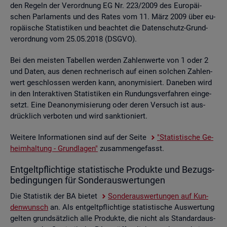
den Re­geln der Ver­ord­nung EG Nr. 223/2009 des Eu­ro­päi­
schen Par­la­ments und des Rates vom 11. März 2009 über eu­
ro­päi­sche Sta­tis­ti­ken und be­ach­tet die Da­ten­schutz-Grund­
ver­ord­nung vom 25.05.2018 (DSGVO).
Bei den meis­ten Ta­bel­len wer­den Zah­len­wer­te von 1 oder 2
und Daten, aus denen rech­ne­risch auf einen sol­chen Zah­len­
wert ge­schlos­sen wer­den kann, an­ony­mi­siert. Da­ne­ben wird
in den In­ter­ak­ti­ven Sta­tis­ti­ken ein Run­dungs­ver­fah­ren ein­ge­
setzt. Eine De­an­ony­mi­sie­rung oder deren Ver­such ist aus­
drück­lich ver­bo­ten und wird sank­tio­niert.
Wei­te­re In­for­ma­tio­nen sind auf der Seite
"Sta­tis­ti­sche Ge­
heim­hal­tung - Grund­la­gen"
zu­sam­men­ge­fasst.
Ent­gelt­pflich­ti­ge sta­tis­ti­sche Pro­duk­te und Be­zugs­
be­din­gun­gen für Son­der­aus­wer­tun­gen
Die Sta­tis­tik der BA bie­tet
Son­der­aus­wer­tun­gen auf Kun­
den­wunsch
an. Als ent­gelt­pflich­ti­ge sta­tis­ti­sche Aus­wer­tung
gel­ten grund­sätz­lich alle Pro­duk­te, die nicht als Stan­dard­aus­