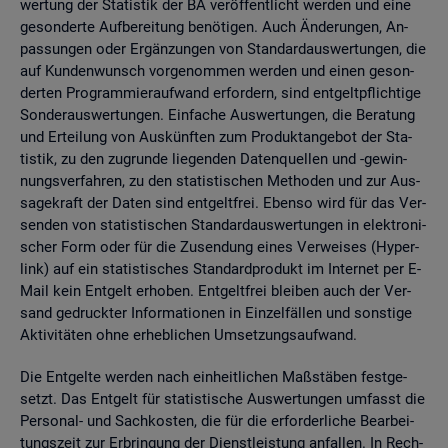
wer­tung der Sta­tis­tik der BA ver­öf­fent­licht wer­den und eine
ge­son­der­te Auf­be­rei­tung be­nö­ti­gen. Auch Än­de­run­gen, An­
pas­sun­gen oder Er­gän­zun­gen von Stan­dard­aus­wer­tun­gen, die
auf Kun­den­wunsch vor­ge­nom­men wer­den und einen ge­son­
der­ten Pro­gram­mier­auf­wand er­for­dern, sind ent­gelt­pflich­ti­ge
Son­der­aus­wer­tun­gen. Ein­fa­che Aus­wer­tun­gen, die Be­ra­tung
und Er­tei­lung von Aus­künf­ten zum Pro­dukt­an­ge­bot der Sta­
tis­tik, zu den zu­grun­de lie­gen­den Da­ten­quel­len und -ge­win­
nungs­ver­fah­ren, zu den sta­tis­ti­schen Me­tho­den und zur Aus­
sa­ge­kraft der Daten sind ent­gelt­frei. Eben­so wird für das Ver­
sen­den von sta­tis­ti­schen Stan­dard­aus­wer­tun­gen in elek­tro­ni­
scher Form oder für die Zu­sen­dung eines Ver­wei­ses (Hy­per­
link) auf ein sta­tis­ti­sches Stan­dard­pro­dukt im In­ter­net per E-
Mail kein Ent­gelt er­ho­ben. Ent­gelt­frei blei­ben auch der Ver­
sand ge­druck­ter In­for­ma­tio­nen in Ein­zel­fäl­len und sons­ti­ge
Ak­ti­vi­tä­ten ohne er­heb­li­chen Um­set­zungs­auf­wand.
Die Ent­gel­te wer­den nach ein­heit­li­chen Maß­stä­ben fest­ge­
setzt. Das Ent­gelt für sta­tis­ti­sche Aus­wer­tun­gen um­fasst die
Per­so­nal- und Sach­kos­ten, die für die er­for­der­li­che Be­ar­bei­
tungs­zeit zur Er­brin­gung der Dienst­leis­tung an­fal­len. In Rech­