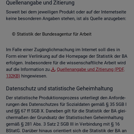
Quel­len­an­ga­be und Zi­tie­rung
So­weit bei dem je­wei­li­gen Pro­dukt oder auf der In­ter­net­sei­te
keine be­son­de­ren An­ga­ben ste­hen, ist als Quel­le an­zu­ge­ben:
© Sta­tis­tik der Bun­des­agen­tur für Ar­beit
Im Falle einer Zu­gäng­lich­ma­chung im In­ter­net soll dies in
Form einer Ver­lin­kung auf die Home­page der Sta­tis­tik der BA
er­fol­gen. Ins­be­son­de­re für die wis­sen­schaft­li­che Ar­beit wird
auf die In­for­ma­ti­on zu
Quel­len­an­ga­be und Zi­tie­rung (PDF,
132KB)
hin­ge­wie­sen.
Da­ten­schutz und sta­tis­ti­sche Ge­heim­hal­tung
Der sta­tis­ti­sche Pro­duk­ti­ons­pro­zess un­ter­liegt den An­for­de­
run­gen des Da­ten­schut­zes für So­zi­al­da­ten gemäß § 35 SGB I
und §§ 67 ff SGB X. Da­ne­ben gilt für die Sta­tis­tik der BA glei­
cher­ma­ßen der Grund­satz der Sta­tis­ti­schen Ge­heim­hal­tung
gemäß § 281 Abs. 3 Satz 2 SGB III in Ver­bin­dung mit § 16
BStatG. Dar­über hin­aus ori­en­tiert sich die Sta­tis­tik der BA an