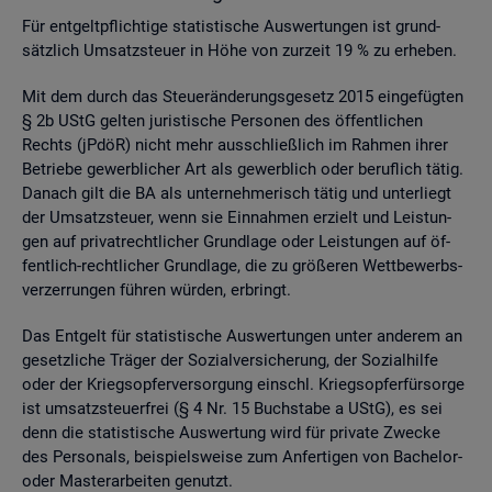
Für ent­gelt­pflich­ti­ge sta­tis­ti­sche Aus­wer­tun­gen ist grund­
sätz­lich Um­satz­steu­er in Höhe von zur­zeit 19 % zu er­he­ben.
Mit dem durch das Steu­er­än­de­rungs­ge­setz 2015 ein­ge­füg­ten
§ 2b UStG gel­ten ju­ris­ti­sche Per­so­nen des öf­fent­li­chen
Rechts (jPdöR) nicht mehr aus­schlie­ß­lich im Rah­men ihrer
Be­trie­be ge­werb­li­cher Art als ge­werb­lich oder be­ruf­lich tätig.
Da­nach gilt die BA als un­ter­neh­me­risch tätig und un­ter­liegt
der Um­satz­steu­er, wenn sie Ein­nah­men er­zielt und Leis­tun­
gen auf pri­vat­recht­li­cher Grund­la­ge oder Leis­tun­gen auf öf­
fent­lich-recht­li­cher Grund­la­ge, die zu grö­ße­ren Wett­be­werbs­
ver­zer­run­gen füh­ren wür­den, er­bringt.
Das Ent­gelt für sta­tis­ti­sche Aus­wer­tun­gen unter an­de­rem an
ge­setz­li­che Trä­ger der So­zi­al­ver­si­che­rung, der So­zi­al­hil­fe
oder der Kriegs­op­fer­ver­sor­gung einschl. Kriegs­op­fer­für­sor­ge
ist um­satz­steu­er­frei (§ 4 Nr. 15 Buch­sta­be a UStG), es sei
denn die sta­tis­ti­sche Aus­wer­tung wird für pri­va­te Zwe­cke
des Per­so­nals, bei­spiels­wei­se zum An­fer­ti­gen von Ba­che­lor-
oder Mas­ter­ar­bei­ten ge­nutzt.