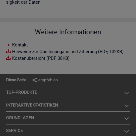
sig­keit der Daten.
Weitere Informationen
Kontakt
Hinweise zur Quellenangabe und Zitierung (PDF, 132KB)
Kostenübersicht (PDF, 38KB)
Diese Seite
empfehlen
TOP-PRO­DUK­TE
IN­TER­AK­TI­VE STA­TIS­TI­KEN
GRUND­LA­GEN
SER­VICE