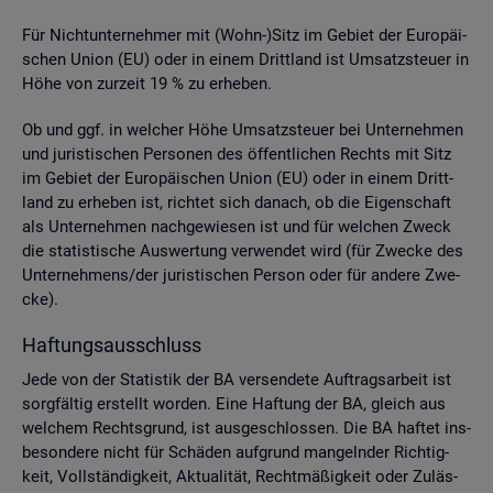
Für Nicht­un­ter­neh­mer mit (Wohn-)Sitz im Ge­biet der Eu­ro­päi­
schen Union (EU) oder in einem Dritt­land ist Um­satz­steu­er in
Höhe von zur­zeit 19 % zu er­he­ben.
Ob und ggf. in wel­cher Höhe Um­satz­steu­er bei Un­ter­neh­men
und ju­ris­ti­schen Per­so­nen des öf­fent­li­chen Rechts mit Sitz
im Ge­biet der Eu­ro­päi­schen Union (EU) oder in einem Dritt­
land zu er­he­ben ist, rich­tet sich da­nach, ob die Ei­gen­schaft
als Un­ter­neh­men nach­ge­wie­sen ist und für wel­chen Zweck
die sta­tis­ti­sche Aus­wer­tung ver­wen­det wird (für Zwe­cke des
Un­ter­neh­mens/der ju­ris­ti­schen Per­son oder für an­de­re Zwe­
cke).
Haf­tungs­aus­schluss
Jede von der Sta­tis­tik der BA ver­sen­de­te Auf­trags­ar­beit ist
sorg­fäl­tig er­stellt wor­den. Eine Haf­tung der BA, gleich aus
wel­chem Rechts­grund, ist aus­ge­schlos­sen. Die BA haf­tet ins­
be­son­de­re nicht für Schä­den auf­grund man­geln­der Rich­tig­
keit, Voll­stän­dig­keit, Ak­tua­li­tät, Recht­mä­ßig­keit oder Zu­läs­