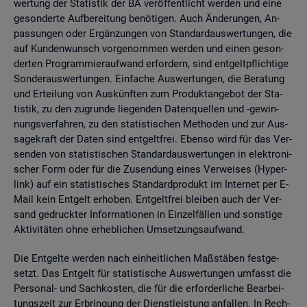
wer­tung der Sta­tis­tik der BA ver­öf­fent­licht wer­den und eine
ge­son­der­te Auf­be­rei­tung be­nö­ti­gen. Auch Än­de­run­gen, An­
pas­sun­gen oder Er­gän­zun­gen von Stan­dard­aus­wer­tun­gen, die
auf Kun­den­wunsch vor­ge­nom­men wer­den und einen ge­son­
der­ten Pro­gram­mier­auf­wand er­for­dern, sind ent­gelt­pflich­ti­ge
Son­der­aus­wer­tun­gen. Ein­fa­che Aus­wer­tun­gen, die Be­ra­tung
und Er­tei­lung von Aus­künf­ten zum Pro­dukt­an­ge­bot der Sta­
tis­tik, zu den zu­grun­de lie­gen­den Da­ten­quel­len und -ge­win­
nungs­ver­fah­ren, zu den sta­tis­ti­schen Me­tho­den und zur Aus­
sa­ge­kraft der Daten sind ent­gelt­frei. Eben­so wird für das Ver­
sen­den von sta­tis­ti­schen Stan­dard­aus­wer­tun­gen in elek­tro­ni­
scher Form oder für die Zu­sen­dung eines Ver­wei­ses (Hy­per­
link) auf ein sta­tis­ti­sches Stan­dard­pro­dukt im In­ter­net per E-
Mail kein Ent­gelt er­ho­ben. Ent­gelt­frei blei­ben auch der Ver­
sand ge­druck­ter In­for­ma­tio­nen in Ein­zel­fäl­len und sons­ti­ge
Ak­ti­vi­tä­ten ohne er­heb­li­chen Um­set­zungs­auf­wand.
Die Ent­gel­te wer­den nach ein­heit­li­chen Maß­stä­ben fest­ge­
setzt. Das Ent­gelt für sta­tis­ti­sche Aus­wer­tun­gen um­fasst die
Per­so­nal- und Sach­kos­ten, die für die er­for­der­li­che Be­ar­bei­
tungs­zeit zur Er­brin­gung der Dienst­leis­tung an­fal­len. In Rech­