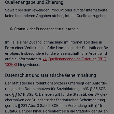
Quel­len­an­ga­be und Zi­tie­rung
So­weit bei dem je­wei­li­gen Pro­dukt oder auf der In­ter­net­sei­te
keine be­son­de­ren An­ga­ben ste­hen, ist als Quel­le an­zu­ge­ben:
© Sta­tis­tik der Bun­des­agen­tur für Ar­beit
Im Falle einer Zu­gäng­lich­ma­chung im In­ter­net soll dies in
Form einer Ver­lin­kung auf die Home­page der Sta­tis­tik der BA
er­fol­gen. Ins­be­son­de­re für die wis­sen­schaft­li­che Ar­beit wird
auf die In­for­ma­ti­on zu
Quel­len­an­ga­be und Zi­tie­rung (PDF,
132KB)
hin­ge­wie­sen.
Da­ten­schutz und sta­tis­ti­sche Ge­heim­hal­tung
Der sta­tis­ti­sche Pro­duk­ti­ons­pro­zess un­ter­liegt den An­for­de­
run­gen des Da­ten­schut­zes für So­zi­al­da­ten gemäß § 35 SGB I
und §§ 67 ff SGB X. Da­ne­ben gilt für die Sta­tis­tik der BA glei­
cher­ma­ßen der Grund­satz der Sta­tis­ti­schen Ge­heim­hal­tung
gemäß § 281 Abs. 3 Satz 2 SGB III in Ver­bin­dung mit § 16
BStatG. Dar­über hin­aus ori­en­tiert sich die Sta­tis­tik der BA an