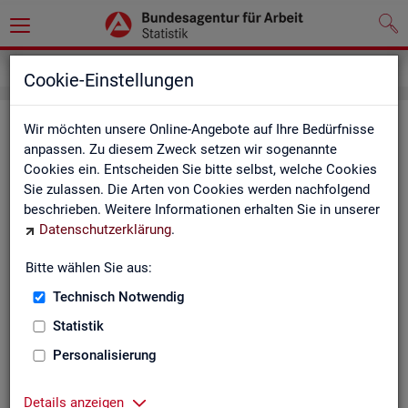
Impressum
Cookie-Einstellungen
Im­pres­sum der Sta­tis­tik der Bun­
Wir möchten unsere Online-Angebote auf Ihre Bedürfnisse
anpassen. Zu diesem Zweck setzen wir sogenannte
des­agen­tur für Ar­beit (BA)
Cookies ein. Entscheiden Sie bitte selbst, welche Cookies
Sie zulassen. Die Arten von Cookies werden nachfolgend
In­for­ma­tio­nen über den Her­aus­ge­ber
beschrieben. Weitere Informationen erhalten Sie in unserer
Datenschutzerklärung
.
Im­pres­sum der Bun­des­agen­tur für Ar­beit
Nut­zungs- und Be­zugs­be­din­gun­gen
Bitte wählen Sie aus:
Technisch Notwendig
Co­py­right und Mar­ken­schutz
Statistik
Die In­hal­te des In­ter­net­auf­tritts der BA sowie die Pro­duk­te
der Sta­tis­tik der BA ste­hen im geis­ti­gen Ei­gen­tum der BA und
Personalisierung
sind zur In­for­ma­ti­on grund­sätz­lich frei zu­gäng­lich, so­weit
nichts An­de­res ver­merkt ist.
Details anzeigen