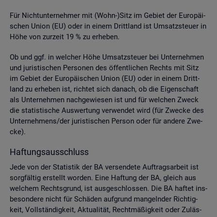
Für Nicht­un­ter­neh­mer mit (Wohn-)Sitz im Ge­biet der Eu­ro­päi­
schen Union (EU) oder in einem Dritt­land ist Um­satz­steu­er in
Höhe von zur­zeit 19 % zu er­he­ben.
Ob und ggf. in wel­cher Höhe Um­satz­steu­er bei Un­ter­neh­men
und ju­ris­ti­schen Per­so­nen des öf­fent­li­chen Rechts mit Sitz
im Ge­biet der Eu­ro­päi­schen Union (EU) oder in einem Dritt­
land zu er­he­ben ist, rich­tet sich da­nach, ob die Ei­gen­schaft
als Un­ter­neh­men nach­ge­wie­sen ist und für wel­chen Zweck
die sta­tis­ti­sche Aus­wer­tung ver­wen­det wird (für Zwe­cke des
Un­ter­neh­mens/der ju­ris­ti­schen Per­son oder für an­de­re Zwe­
cke).
Haf­tungs­aus­schluss
Jede von der Sta­tis­tik der BA ver­sen­de­te Auf­trags­ar­beit ist
sorg­fäl­tig er­stellt wor­den. Eine Haf­tung der BA, gleich aus
wel­chem Rechts­grund, ist aus­ge­schlos­sen. Die BA haf­tet ins­
be­son­de­re nicht für Schä­den auf­grund man­geln­der Rich­tig­
keit, Voll­stän­dig­keit, Ak­tua­li­tät, Recht­mä­ßig­keit oder Zu­läs­