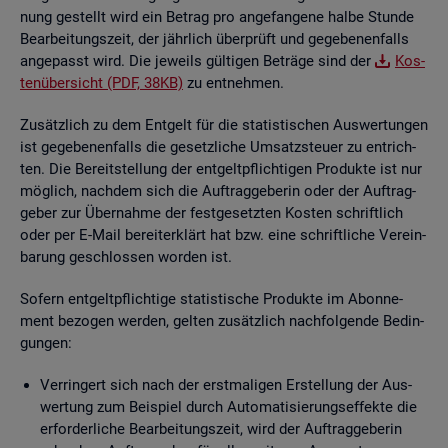
nung ge­stellt wird ein Be­trag pro an­ge­fan­ge­ne halbe Stun­de
Be­ar­bei­tungs­zeit, der jähr­lich über­prüft und ge­ge­be­nen­falls
an­ge­passt wird. Die je­weils gül­ti­gen Be­trä­ge sind der
Kos­
ten­über­sicht (PDF, 38KB)
zu ent­neh­men.
Zu­sätz­lich zu dem Ent­gelt für die sta­tis­ti­schen Aus­wer­tun­gen
ist ge­ge­be­nen­falls die ge­setz­li­che Um­satz­steu­er zu ent­rich­
ten. Die Be­reit­stel­lung der ent­gelt­pflich­ti­gen Pro­duk­te ist nur
mög­lich, nach­dem sich die Auf­trag­ge­be­rin oder der Auf­trag­
ge­ber zur Über­nah­me der fest­ge­setz­ten Kos­ten schrift­lich
oder per E-Mail be­reit­er­klärt hat bzw. eine schrift­li­che Ver­ein­
ba­rung ge­schlos­sen wor­den ist.
So­fern ent­gelt­pflich­ti­ge sta­tis­ti­sche Pro­duk­te im Abon­ne­
ment be­zo­gen wer­den, gel­ten zu­sätz­lich nach­fol­gen­de Be­din­
gun­gen:
Ver­rin­gert sich nach der erst­ma­li­gen Er­stel­lung der Aus­
wer­tung zum Bei­spiel durch Au­to­ma­ti­sie­rungs­ef­fek­te die
er­for­der­li­che Be­ar­bei­tungs­zeit, wird der Auf­trag­ge­be­rin