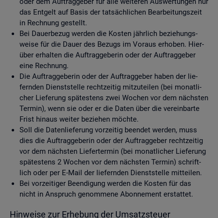
oder dem Auf­trag­ge­ber für alle wei­te­ren Aus­wer­tun­gen nur
das Ent­gelt auf Basis der tat­säch­li­chen Be­ar­bei­tungs­zeit
in Rech­nung ge­stellt.
Bei Dau­er­be­zug wer­den die Kos­ten jähr­lich be­zie­hungs­
wei­se für die Dauer des Be­zugs im Vor­aus er­ho­ben. Hier­
über er­hal­ten die Auf­trag­ge­be­rin oder der Auf­trag­ge­ber
eine Rech­nung.
Die Auf­trag­ge­be­rin oder der Auf­trag­ge­ber haben der lie­
fern­den Dienst­stel­le recht­zei­tig mit­zu­tei­len (bei mo­nat­li­
cher Lie­fe­rung spä­tes­tens zwei Wo­chen vor dem nächs­ten
Ter­min), wenn sie oder er die Daten über die ver­ein­bar­te
Frist hin­aus wei­ter be­zie­hen möch­te.
Soll die Da­ten­lie­fe­rung vor­zei­tig be­en­det wer­den, muss
dies die Auf­trag­ge­be­rin oder der Auf­trag­ge­ber recht­zei­tig
vor dem nächs­ten Lie­fer­ter­min (bei mo­nat­li­cher Lie­fe­rung
spä­tes­tens 2 Wo­chen vor dem nächs­ten Ter­min) schrift­
lich oder per E-Mail der lie­fern­den Dienst­stel­le mit­tei­len.
Bei vor­zei­ti­ger Be­en­di­gung wer­den die Kos­ten für das
nicht in An­spruch ge­nom­me­ne Abon­ne­ment er­stat­tet.
Hin­wei­se zur Er­he­bung der Um­satz­steu­er