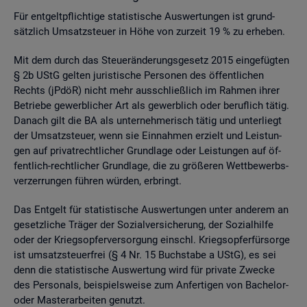
Für ent­gelt­pflich­ti­ge sta­tis­ti­sche Aus­wer­tun­gen ist grund­
sätz­lich Um­satz­steu­er in Höhe von zur­zeit 19 % zu er­he­ben.
Mit dem durch das Steu­er­än­de­rungs­ge­setz 2015 ein­ge­füg­ten
§ 2b UStG gel­ten ju­ris­ti­sche Per­so­nen des öf­fent­li­chen
Rechts (jPdöR) nicht mehr aus­schlie­ß­lich im Rah­men ihrer
Be­trie­be ge­werb­li­cher Art als ge­werb­lich oder be­ruf­lich tätig.
Da­nach gilt die BA als un­ter­neh­me­risch tätig und un­ter­liegt
der Um­satz­steu­er, wenn sie Ein­nah­men er­zielt und Leis­tun­
gen auf pri­vat­recht­li­cher Grund­la­ge oder Leis­tun­gen auf öf­
fent­lich-recht­li­cher Grund­la­ge, die zu grö­ße­ren Wett­be­werbs­
ver­zer­run­gen füh­ren wür­den, er­bringt.
Das Ent­gelt für sta­tis­ti­sche Aus­wer­tun­gen unter an­de­rem an
ge­setz­li­che Trä­ger der So­zi­al­ver­si­che­rung, der So­zi­al­hil­fe
oder der Kriegs­op­fer­ver­sor­gung einschl. Kriegs­op­fer­für­sor­ge
ist um­satz­steu­er­frei (§ 4 Nr. 15 Buch­sta­be a UStG), es sei
denn die sta­tis­ti­sche Aus­wer­tung wird für pri­va­te Zwe­cke
des Per­so­nals, bei­spiels­wei­se zum An­fer­ti­gen von Ba­che­lor-
oder Mas­ter­ar­bei­ten ge­nutzt.