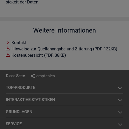
sig­keit der Daten.
Weitere Informationen
Kontakt
Hinweise zur Quellenangabe und Zitierung (PDF, 132KB)
Kostenübersicht (PDF, 38KB)
Diese Seite
empfehlen
TOP-PRO­DUK­TE
IN­TER­AK­TI­VE STA­TIS­TI­KEN
GRUND­LA­GEN
SER­VICE