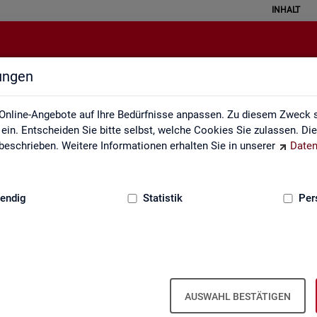
INHALT
lungen
Impressum
Online-Angebote auf Ihre Bedürfnisse anpassen. Zu diesem Zweck s
in. Entscheiden Sie bitte selbst, welche Cookies Sie zulassen. Di
eschrieben. Weitere Informationen erhalten Sie in unserer
Daten
:
GRUNDLAGEN
endig
Statistik
Per
m der Sta­tis­tik der Bun­des­agen­tur für A
AUSWAHL BESTÄTIGEN
ber