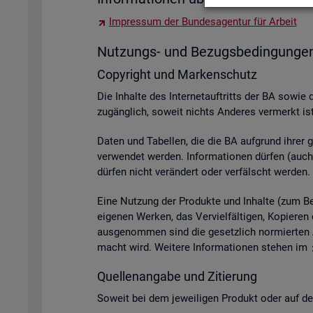
Im­pres­sum der Bun­des­agen­tur für Ar­beit
Nut­zungs- und Be­zugs­be­din­gun­ge
Co­py­right und Mar­ken­schutz
Die In­hal­te des In­ter­net­auf­tritts der BA sowie 
zu­gäng­lich, so­weit nichts An­de­res ver­merkt ist
Daten und Ta­bel­len, die die BA auf­grund ihrer ge­s
ver­wen­det wer­den. In­for­ma­tio­nen dür­fen (auch 
dür­fen nicht ver­än­dert oder ver­fälscht wer­den.
Eine Nut­zung der Pro­duk­te und In­hal­te (zum Bei­s
ei­ge­nen Wer­ken, das Ver­viel­fäl­ti­gen, Ko­pie­
aus­ge­nom­men sind die ge­setz­lich nor­mier­ten A
macht wird. Wei­te­re In­for­ma­tio­nen ste­hen im
Quel­len­an­ga­be und Zi­tie­rung
So­weit bei dem je­wei­li­gen Pro­dukt oder auf der 