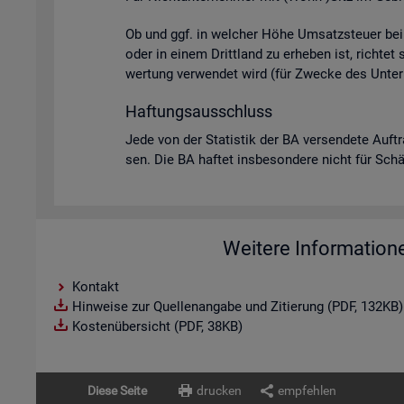
Ob und ggf. in wel­cher Höhe Um­satz­steu­er bei U
oder in einem Dritt­land zu er­he­ben ist, rich­tet
wer­tung ver­wen­det wird (für Zwe­cke des Un­ter­
Haf­tungs­aus­schluss
Jede von der Sta­tis­tik der BA ver­sen­de­te Auf­t
sen. Die BA haf­tet ins­be­son­de­re nicht für Schä­d
Weitere Information
Kontakt
Hinweise zur Quellenangabe und Zitierung (PDF, 132KB)
Kostenübersicht (PDF, 38KB)
Diese Seite
drucken
empfehlen