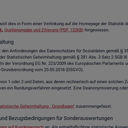
soll dies in Form einer Ver­lin­kung auf die Home­page der Sta­tis­tik der
Quel­len­an­ga­be und Zi­tie­rung (PDF, 132KB)
hin­ge­wie­sen.
al­tung
liegt den An­for­de­run­gen des Da­ten­schut­zes für So­zi­al­da­ten gemäß §
z der Sta­tis­ti­schen Ge­heim­hal­tung gemäß § 281 Abs. 3 Satz 2 SGB III
e­geln der Ver­ord­nung EG Nr. 223/2009 des Eu­ro­päi­schen Par­la­ment
hutz-Grund­ver­ord­nung vom 25.05.2018 (DSGVO).
e von 1 oder 2 und Daten, aus denen rech­ne­risch auf einen sol­chen Za
s­ti­ken ein Run­dungs­ver­fah­ren ein­ge­setzt. Eine De­an­ony­mi­sie­rung o
a­tis­ti­sche Ge­heim­hal­tung - Grund­la­gen"
zu­sam­men­ge­fasst.
­te und Be­zugs­be­din­gun­gen für Son­der­aus­wer­tun­gen
n­gen auf Kun­den­wunsch
an. Als ent­gelt­pflich­ti­ge sta­tis­ti­sche Aus­we