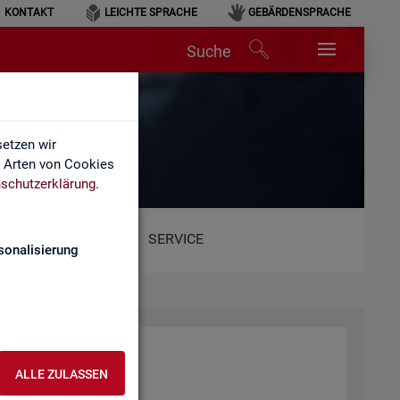
KONTAKT
LEICHTE SPRACHE
GEBÄRDENSPRACHE
Suche
etzen wir
e Arten von Cookies
schutzerklärung
.
SERVICE
sonalisierung
r­beit (BA)
ALLE ZULASSEN