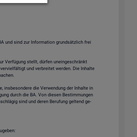
BA und sind zur In­for­ma­ti­on grund­sätz­lich frei
zur Ver­fü­gung stellt, dür­fen un­ein­ge­schränkt
­viel­fäl­tigt und ver­brei­tet wer­den. Die In­hal­te
ma­chen.
e, ins­be­son­de­re die Ver­wen­dung der In­hal­te in
h­mi­gung durch die BA. Von die­sen Be­stim­mun­gen
n­schlä­gig sind und deren Be­ru­fung gel­tend ge­
u­ge­ben: