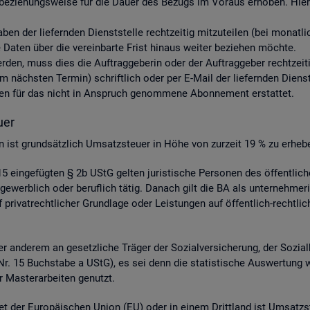
be­zie­hungs­wei­se für die Dauer des Be­zugs im Vor­aus er­ho­ben. Hier­ü
aben der lie­fern­den Dienst­stel­le recht­zei­tig mit­zu­tei­len (bei mo­nat
aten über die ver­ein­bar­te Frist hin­aus wei­ter be­zie­hen möch­te.
 wer­den, muss dies die Auf­trag­ge­be­rin oder der Auf­trag­ge­ber recht­zei­
nächs­ten Ter­min) schrift­lich oder per E-Mail der lie­fern­den Dienst­st
s­ten für das nicht in An­spruch ge­nom­me­ne Abon­ne­ment er­stat­tet.
­er
­gen ist grund­sätz­lich Um­satz­steu­er in Höhe von zur­zeit 19 % zu er­he­b
 ein­ge­füg­ten § 2b UStG gel­ten ju­ris­ti­sche Per­so­nen des öf­fent­li
ge­werb­lich oder be­ruf­lich tätig. Da­nach gilt die BA als un­ter­neh­me­r
ri­vat­recht­li­cher Grund­la­ge oder Leis­tun­gen auf öf­fent­lich-recht­li­
 an­de­rem an ge­setz­li­che Trä­ger der So­zi­al­ver­si­che­rung, der So­zi­a
 4 Nr. 15 Buch­sta­be a UStG), es sei denn die sta­tis­ti­sche Aus­wer­tung 
 Mas­ter­ar­bei­ten ge­nutzt.
et der Eu­ro­päi­schen Union (EU) oder in einem Dritt­land ist Um­satz­s