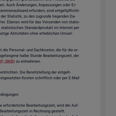
i­gen. Auch Än­de­run­gen, An­pas­sun­gen oder Er­
mier­auf­wand er­for­dern, sind ent­gelt­pflich­ti­
der Sta­tis­tik, zu den zu­grun­de lie­gen­den Da­
­frei. Eben­so wird für das Ver­sen­den von sta­tis­
ta­tis­ti­sches Stan­dard­pro­dukt im In­ter­net per
ti­ge Ak­ti­vi­tä­ten ohne er­heb­li­chen Um­set­
st die Per­so­nal- und Sach­kos­ten, die für die er­
n­ge­fan­ge­ne halbe Stun­de Be­ar­bei­tungs­zeit, der
DF, 38KB)
zu ent­neh­men.
nt­rich­ten. Die Be­reit­stel­lung der ent­gelt­
est­ge­setz­ten Kos­ten schrift­lich oder per E-Mail
­din­gun­gen:
er­for­der­li­che Be­ar­bei­tungs­zeit, wird der Auf­
e­ar­bei­tungs­zeit in Rech­nung ge­stellt.