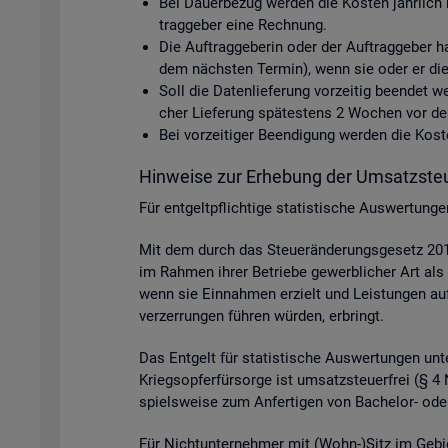
Bei Dau­er­be­zug wer­den die Kos­ten jähr­lich 
trag­ge­ber eine Rech­nung.
Die Auf­trag­ge­be­rin oder der Auf­trag­ge­ber h
dem nächs­ten Ter­min), wenn sie oder er die D
Soll die Da­ten­lie­fe­rung vor­zei­tig be­en­det
cher Lie­fe­rung spä­tes­tens 2 Wo­chen vor dem 
Bei vor­zei­ti­ger Be­en­di­gung wer­den die Ko
Hin­wei­se zur Er­he­bung der Um­satz­steu
Für ent­gelt­pflich­ti­ge sta­tis­ti­sche Aus­wer­tun
Mit dem durch das Steu­er­än­de­rungs­ge­setz 2015
im Rah­men ihrer Be­trie­be ge­werb­li­cher Art als 
wenn sie Ein­nah­men er­zielt und Leis­tun­gen auf p
ver­zer­run­gen füh­ren wür­den, er­bringt.
Das Ent­gelt für sta­tis­ti­sche Aus­wer­tun­gen unter
Kriegs­op­fer­für­sor­ge ist um­satz­steu­er­frei (§
spiels­wei­se zum An­fer­ti­gen von Ba­che­lor- oder
Für Nicht­un­ter­neh­mer mit (Wohn-)Sitz im Ge­bi