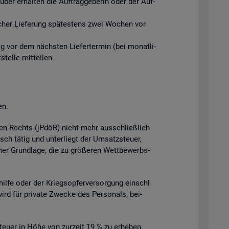
ber er­hal­ten die Auf­trag­ge­be­rin oder der Auf­
­li­cher Lie­fe­rung spä­tes­tens zwei Wo­chen vor
tig vor dem nächs­ten Lie­fer­ter­min (bei mo­nat­li­
el­le mit­tei­len.
en.
­chen Rechts (jPdöR) nicht mehr aus­schlie­ß­lich
isch tätig und un­ter­liegt der Um­satz­steu­er,
cher Grund­la­ge, die zu grö­ße­ren Wett­be­werbs­
l­hil­fe oder der Kriegs­op­fer­ver­sor­gung einschl.
wird für pri­va­te Zwe­cke des Per­so­nals, bei­
teu­er in Höhe von zur­zeit 19 % zu er­he­ben.