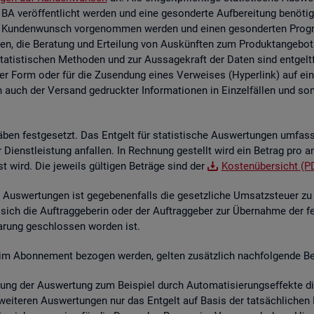
 BA ver­öf­fent­licht wer­den und eine ge­son­der­te Auf­be­rei­tung be­nö­t
 Kun­den­wunsch vor­ge­nom­men wer­den und einen ge­son­der­ten Pro­gram­
en, die Be­ra­tung und Er­tei­lung von Aus­künf­ten zum Pro­dukt­an­ge­bot 
sta­tis­ti­schen Me­tho­den und zur Aus­sa­ge­kraft der Daten sind ent­gelt
her Form oder für die Zu­sen­dung eines Ver­wei­ses (Hy­per­link) auf ein s
n auch der Ver­sand ge­druck­ter In­for­ma­tio­nen in Ein­zel­fäl­len und sons­
­ben fest­ge­setzt. Das Ent­gelt für sta­tis­ti­sche Aus­wer­tun­gen um­fas
der Dienst­leis­tung an­fal­len. In Rech­nung ge­stellt wird ein Be­trag pro a
st wird. Die je­weils gül­ti­gen Be­trä­ge sind der
Kos­ten­über­sicht (P
Aus­wer­tun­gen ist ge­ge­be­nen­falls die ge­setz­li­che Um­satz­steu­er zu e
 sich die Auf­trag­ge­be­rin oder der Auf­trag­ge­ber zur Über­nah­me der f
­ba­rung ge­schlos­sen wor­den ist.
­te im Abon­ne­ment be­zo­gen wer­den, gel­ten zu­sätz­lich nach­fol­gen­de Be
lung der Aus­wer­tung zum Bei­spiel durch Au­to­ma­ti­sie­rungs­ef­fek­te die 
wei­te­ren Aus­wer­tun­gen nur das Ent­gelt auf Basis der tat­säch­li­chen B