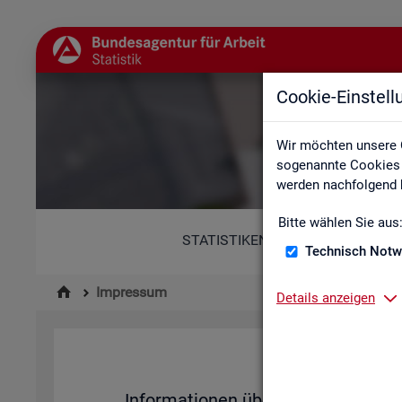
Cookie-Einstel
Wir möchten unsere 
sogenannte Cookies e
werden nachfolgend b
Bitte wählen Sie aus
STATISTIKEN
Technisch Notw
Impressum
Details anzeigen
Im­pres­su
In­for­ma­tio­nen über den Her­aus­ge­