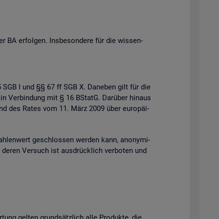
 BA er­fol­gen. Ins­be­son­de­re für die wis­sen­
 35 SGB I und §§ 67 ff SGB X. Da­ne­ben gilt für die
 in Ver­bin­dung mit § 16 BStatG. Dar­über hin­aus
s und des Rates vom 11. März 2009 über eu­ro­päi­
h­len­wert ge­schlos­sen wer­den kann, an­ony­mi­
der deren Ver­such ist aus­drück­lich ver­bo­ten und
r­tung gel­ten grund­sätz­lich alle Pro­duk­te, die