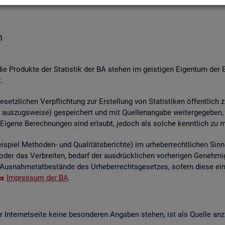
n
die Pro­duk­te der Sta­tis­tik der BA ste­hen im geis­ti­gen Ei­gen­tum der 
.
etz­li­chen Ver­pflich­tung zur Er­stel­lung von Sta­tis­ti­ken öf­fent­lich 
aus­zugs­wei­se) ge­spei­chert und mit Quel­len­an­ga­be wei­ter­ge­ge­ben, ver
 Ei­ge­ne Be­rech­nun­gen sind er­laubt, je­doch als sol­che kennt­lich zu 
piel Me­tho­den- und Qua­li­täts­be­rich­te) im ur­he­ber­recht­li­chen Sinn
ren oder das Ver­brei­ten, be­darf der aus­drück­li­chen vor­he­ri­gen Ge­ne
us­nah­me­tat­be­stän­de des Ur­he­ber­rechts­ge­set­zes, so­fern diese ei
Im­pres­sum der BA
.
In­ter­net­sei­te keine be­son­de­ren An­ga­ben ste­hen, ist als Quel­le an­z