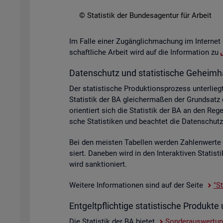
© Sta­tis­tik der Bun­des­agen­tur für Ar­beit
Im Falle einer Zu­gäng­lich­ma­chung im In­ter­net 
schaft­li­che Ar­beit wird auf die In­for­ma­ti­on zu
Da­ten­schutz und sta­tis­ti­sche Ge­heim­h
Der sta­tis­ti­sche Pro­duk­ti­ons­pro­zess un­ter­
Sta­tis­tik der BA glei­cher­ma­ßen der Grund­sat
ori­en­tiert sich die Sta­tis­tik der BA an den R
sche Sta­tis­ti­ken und be­ach­tet die Da­ten­sc
Bei den meis­ten Ta­bel­len wer­den Zah­len­wer­t
siert. Da­ne­ben wird in den In­ter­ak­ti­ven Sta­ti
wird sank­tio­niert.
Wei­te­re In­for­ma­tio­nen sind auf der Seite
"St
Ent­gelt­pflich­ti­ge sta­tis­ti­sche Pro­duk
Die Sta­tis­tik der BA bie­tet
Son­der­aus­wer­tu