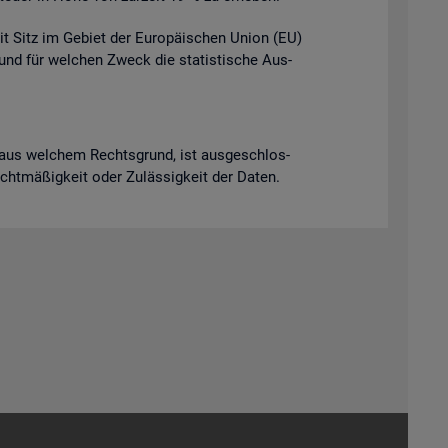
it Sitz im Ge­biet der Eu­ro­päi­schen Union (EU)
t und für wel­chen Zweck die sta­tis­ti­sche Aus­
ich aus wel­chem Rechts­grund, ist aus­ge­schlos­
Recht­mä­ßig­keit oder Zu­läs­sig­keit der Daten.