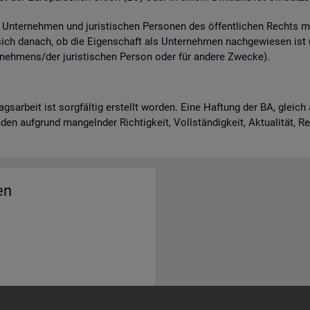
n­ter­neh­men und ju­ris­ti­schen Per­so­nen des öf­fent­li­chen Rechts m
 sich da­nach, ob die Ei­gen­schaft als Un­ter­neh­men nach­ge­wie­sen is
neh­mens/der ju­ris­ti­schen Per­son oder für an­de­re Zwe­cke).
rags­ar­beit ist sorg­fäl­tig er­stellt wor­den. Eine Haf­tung der BA, gle
en auf­grund man­geln­der Rich­tig­keit, Voll­stän­dig­keit, Ak­tua­li­tät, 
en