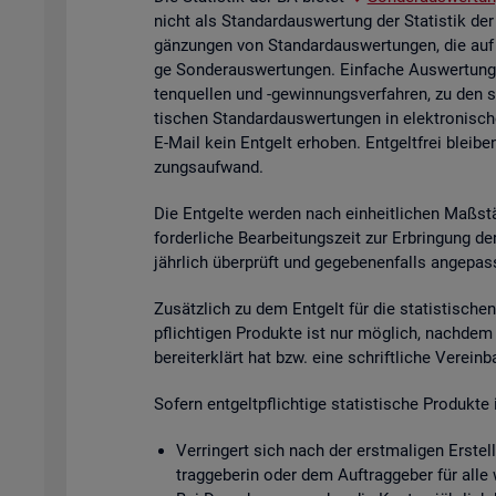
nicht als Stan­dard­aus­wer­tung der Sta­tis­tik der
gän­zun­gen von Stan­dard­aus­wer­tun­gen, die auf
ge Son­der­aus­wer­tun­gen. Ein­fa­che Aus­wer­tun­g
ten­quel­len und -ge­win­nungs­ver­fah­ren, zu den 
ti­schen Stan­dard­aus­wer­tun­gen in elek­tro­ni­sc
E-Mail kein Ent­gelt er­ho­ben. Ent­gelt­frei blei­be
zungs­auf­wand.
Die Ent­gel­te wer­den nach ein­heit­li­chen Maß­stä
for­der­li­che Be­ar­bei­tungs­zeit zur Er­brin­gung 
jähr­lich über­prüft und ge­ge­be­nen­falls an­ge­pas
Zu­sätz­lich zu dem Ent­gelt für die sta­tis­ti­schen 
pflich­ti­gen Pro­duk­te ist nur mög­lich, nach­dem
be­reit­er­klärt hat bzw. eine schrift­li­che Ver­ein
So­fern ent­gelt­pflich­ti­ge sta­tis­ti­sche Pro­duk
Ver­rin­gert sich nach der erst­ma­li­gen Er­stel­
trag­ge­be­rin oder dem Auf­trag­ge­ber für alle 