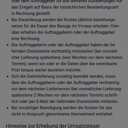
oder dem Auf­trag­ge­ber für alle wei­te­ren Aus­wer­tun­gen nur
das Ent­gelt auf Basis der tat­säch­li­chen Be­ar­bei­tungs­zeit
in Rech­nung ge­stellt.
Bei Dau­er­be­zug wer­den die Kos­ten jähr­lich be­zie­hungs­
wei­se für die Dauer des Be­zugs im Vor­aus er­ho­ben. Hier­
über er­hal­ten die Auf­trag­ge­be­rin oder der Auf­trag­ge­ber
eine Rech­nung.
Die Auf­trag­ge­be­rin oder der Auf­trag­ge­ber haben der lie­
fern­den Dienst­stel­le recht­zei­tig mit­zu­tei­len (bei mo­nat­li­
cher Lie­fe­rung spä­tes­tens zwei Wo­chen vor dem nächs­ten
Ter­min), wenn sie oder er die Daten über die ver­ein­bar­te
Frist hin­aus wei­ter be­zie­hen möch­te.
Soll die Da­ten­lie­fe­rung vor­zei­tig be­en­det wer­den, muss
dies die Auf­trag­ge­be­rin oder der Auf­trag­ge­ber recht­zei­tig
vor dem nächs­ten Lie­fer­ter­min (bei mo­nat­li­cher Lie­fe­rung
spä­tes­tens 2 Wo­chen vor dem nächs­ten Ter­min) schrift­
lich oder per E-Mail der lie­fern­den Dienst­stel­le mit­tei­len.
Bei vor­zei­ti­ger Be­en­di­gung wer­den die Kos­ten für das
nicht in An­spruch ge­nom­me­ne Abon­ne­ment er­stat­tet.
Hin­wei­se zur Er­he­bung der Um­satz­steu­er