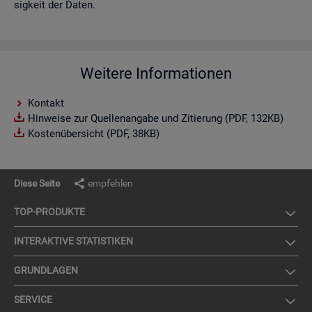
sig­keit der Daten.
Weitere Informationen
Kontakt
Hinweise zur Quellenangabe und Zitierung (PDF, 132KB)
Kostenübersicht (PDF, 38KB)
Diese Seite
empfehlen
TOP-PRO­DUK­TE
IN­TER­AK­TI­VE STA­TIS­TI­KEN
GRUND­LA­GEN
SER­VICE