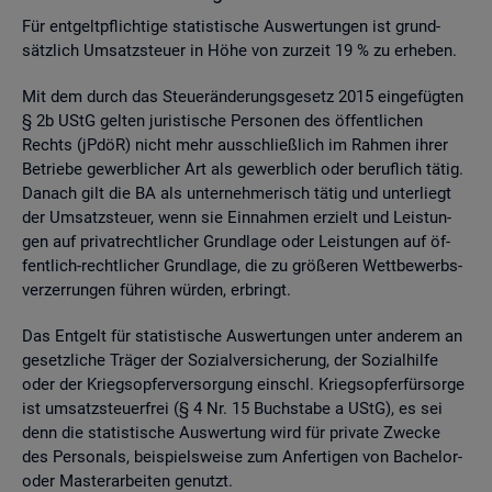
Für ent­gelt­pflich­ti­ge sta­tis­ti­sche Aus­wer­tun­gen ist grund­
sätz­lich Um­satz­steu­er in Höhe von zur­zeit 19 % zu er­he­ben.
Mit dem durch das Steu­er­än­de­rungs­ge­setz 2015 ein­ge­füg­ten
§ 2b UStG gel­ten ju­ris­ti­sche Per­so­nen des öf­fent­li­chen
Rechts (jPdöR) nicht mehr aus­schlie­ß­lich im Rah­men ihrer
Be­trie­be ge­werb­li­cher Art als ge­werb­lich oder be­ruf­lich tätig.
Da­nach gilt die BA als un­ter­neh­me­risch tätig und un­ter­liegt
der Um­satz­steu­er, wenn sie Ein­nah­men er­zielt und Leis­tun­
gen auf pri­vat­recht­li­cher Grund­la­ge oder Leis­tun­gen auf öf­
fent­lich-recht­li­cher Grund­la­ge, die zu grö­ße­ren Wett­be­werbs­
ver­zer­run­gen füh­ren wür­den, er­bringt.
Das Ent­gelt für sta­tis­ti­sche Aus­wer­tun­gen unter an­de­rem an
ge­setz­li­che Trä­ger der So­zi­al­ver­si­che­rung, der So­zi­al­hil­fe
oder der Kriegs­op­fer­ver­sor­gung einschl. Kriegs­op­fer­für­sor­ge
ist um­satz­steu­er­frei (§ 4 Nr. 15 Buch­sta­be a UStG), es sei
denn die sta­tis­ti­sche Aus­wer­tung wird für pri­va­te Zwe­cke
des Per­so­nals, bei­spiels­wei­se zum An­fer­ti­gen von Ba­che­lor-
oder Mas­ter­ar­bei­ten ge­nutzt.