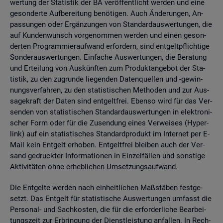
wer­tung der Sta­tis­tik der BA ver­öf­fent­licht wer­den und eine
ge­son­der­te Auf­be­rei­tung be­nö­ti­gen. Auch Än­de­run­gen, An­
pas­sun­gen oder Er­gän­zun­gen von Stan­dard­aus­wer­tun­gen, die
auf Kun­den­wunsch vor­ge­nom­men wer­den und einen ge­son­
der­ten Pro­gram­mier­auf­wand er­for­dern, sind ent­gelt­pflich­ti­ge
Son­der­aus­wer­tun­gen. Ein­fa­che Aus­wer­tun­gen, die Be­ra­tung
und Er­tei­lung von Aus­künf­ten zum Pro­dukt­an­ge­bot der Sta­
tis­tik, zu den zu­grun­de lie­gen­den Da­ten­quel­len und -ge­win­
nungs­ver­fah­ren, zu den sta­tis­ti­schen Me­tho­den und zur Aus­
sa­ge­kraft der Daten sind ent­gelt­frei. Eben­so wird für das Ver­
sen­den von sta­tis­ti­schen Stan­dard­aus­wer­tun­gen in elek­tro­ni­
scher Form oder für die Zu­sen­dung eines Ver­wei­ses (Hy­per­
link) auf ein sta­tis­ti­sches Stan­dard­pro­dukt im In­ter­net per E-
Mail kein Ent­gelt er­ho­ben. Ent­gelt­frei blei­ben auch der Ver­
sand ge­druck­ter In­for­ma­tio­nen in Ein­zel­fäl­len und sons­ti­ge
Ak­ti­vi­tä­ten ohne er­heb­li­chen Um­set­zungs­auf­wand.
Die Ent­gel­te wer­den nach ein­heit­li­chen Maß­stä­ben fest­ge­
setzt. Das Ent­gelt für sta­tis­ti­sche Aus­wer­tun­gen um­fasst die
Per­so­nal- und Sach­kos­ten, die für die er­for­der­li­che Be­ar­bei­
tungs­zeit zur Er­brin­gung der Dienst­leis­tung an­fal­len. In Rech­