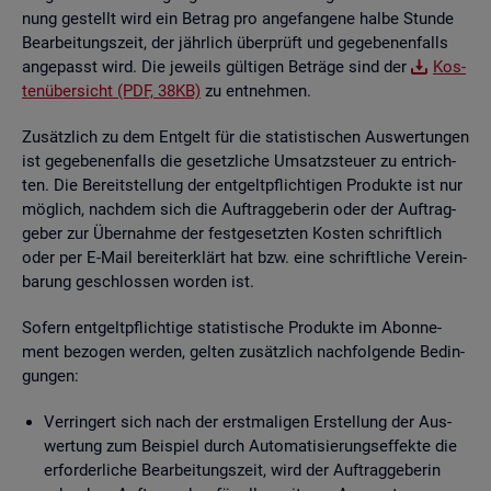
nung ge­stellt wird ein Be­trag pro an­ge­fan­ge­ne halbe Stun­de
Be­ar­bei­tungs­zeit, der jähr­lich über­prüft und ge­ge­be­nen­falls
an­ge­passt wird. Die je­weils gül­ti­gen Be­trä­ge sind der
Kos­
ten­über­sicht (PDF, 38KB)
zu ent­neh­men.
Zu­sätz­lich zu dem Ent­gelt für die sta­tis­ti­schen Aus­wer­tun­gen
ist ge­ge­be­nen­falls die ge­setz­li­che Um­satz­steu­er zu ent­rich­
ten. Die Be­reit­stel­lung der ent­gelt­pflich­ti­gen Pro­duk­te ist nur
mög­lich, nach­dem sich die Auf­trag­ge­be­rin oder der Auf­trag­
ge­ber zur Über­nah­me der fest­ge­setz­ten Kos­ten schrift­lich
oder per E-Mail be­reit­er­klärt hat bzw. eine schrift­li­che Ver­ein­
ba­rung ge­schlos­sen wor­den ist.
So­fern ent­gelt­pflich­ti­ge sta­tis­ti­sche Pro­duk­te im Abon­ne­
ment be­zo­gen wer­den, gel­ten zu­sätz­lich nach­fol­gen­de Be­din­
gun­gen:
Ver­rin­gert sich nach der erst­ma­li­gen Er­stel­lung der Aus­
wer­tung zum Bei­spiel durch Au­to­ma­ti­sie­rungs­ef­fek­te die
er­for­der­li­che Be­ar­bei­tungs­zeit, wird der Auf­trag­ge­be­rin