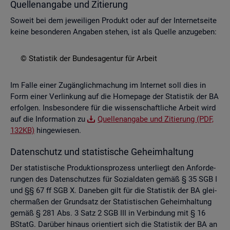
Quel­len­an­ga­be und Zi­tie­rung
So­weit bei dem je­wei­li­gen Pro­dukt oder auf der In­ter­net­sei­te
keine be­son­de­ren An­ga­ben ste­hen, ist als Quel­le an­zu­ge­ben:
© Sta­tis­tik der Bun­des­agen­tur für Ar­beit
Im Falle einer Zu­gäng­lich­ma­chung im In­ter­net soll dies in
Form einer Ver­lin­kung auf die Home­page der Sta­tis­tik der BA
er­fol­gen. Ins­be­son­de­re für die wis­sen­schaft­li­che Ar­beit wird
auf die In­for­ma­ti­on zu
Quel­len­an­ga­be und Zi­tie­rung (PDF,
132KB)
hin­ge­wie­sen.
Da­ten­schutz und sta­tis­ti­sche Ge­heim­hal­tung
Der sta­tis­ti­sche Pro­duk­ti­ons­pro­zess un­ter­liegt den An­for­de­
run­gen des Da­ten­schut­zes für So­zi­al­da­ten gemäß § 35 SGB I
und §§ 67 ff SGB X. Da­ne­ben gilt für die Sta­tis­tik der BA glei­
cher­ma­ßen der Grund­satz der Sta­tis­ti­schen Ge­heim­hal­tung
gemäß § 281 Abs. 3 Satz 2 SGB III in Ver­bin­dung mit § 16
BStatG. Dar­über hin­aus ori­en­tiert sich die Sta­tis­tik der BA an