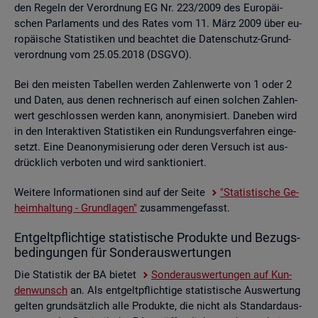
den Re­geln der Ver­ord­nung EG Nr. 223/2009 des Eu­ro­päi­
schen Par­la­ments und des Rates vom 11. März 2009 über eu­
ro­päi­sche Sta­tis­ti­ken und be­ach­tet die Da­ten­schutz-Grund­
ver­ord­nung vom 25.05.2018 (DSGVO).
Bei den meis­ten Ta­bel­len wer­den Zah­len­wer­te von 1 oder 2
und Daten, aus denen rech­ne­risch auf einen sol­chen Zah­len­
wert ge­schlos­sen wer­den kann, an­ony­mi­siert. Da­ne­ben wird
in den In­ter­ak­ti­ven Sta­tis­ti­ken ein Run­dungs­ver­fah­ren ein­ge­
setzt. Eine De­an­ony­mi­sie­rung oder deren Ver­such ist aus­
drück­lich ver­bo­ten und wird sank­tio­niert.
Wei­te­re In­for­ma­tio­nen sind auf der Seite
"Sta­tis­ti­sche Ge­
heim­hal­tung - Grund­la­gen"
zu­sam­men­ge­fasst.
Ent­gelt­pflich­ti­ge sta­tis­ti­sche Pro­duk­te und Be­zugs­
be­din­gun­gen für Son­der­aus­wer­tun­gen
Die Sta­tis­tik der BA bie­tet
Son­der­aus­wer­tun­gen auf Kun­
den­wunsch
an. Als ent­gelt­pflich­ti­ge sta­tis­ti­sche Aus­wer­tung
gel­ten grund­sätz­lich alle Pro­duk­te, die nicht als Stan­dard­aus­