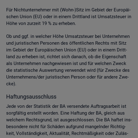
Für Nicht­un­ter­neh­mer mit (Wohn-)Sitz im Ge­biet der Eu­ro­päi­
schen Union (EU) oder in einem Dritt­land ist Um­satz­steu­er in
Höhe von zur­zeit 19 % zu er­he­ben.
Ob und ggf. in wel­cher Höhe Um­satz­steu­er bei Un­ter­neh­men
und ju­ris­ti­schen Per­so­nen des öf­fent­li­chen Rechts mit Sitz
im Ge­biet der Eu­ro­päi­schen Union (EU) oder in einem Dritt­
land zu er­he­ben ist, rich­tet sich da­nach, ob die Ei­gen­schaft
als Un­ter­neh­men nach­ge­wie­sen ist und für wel­chen Zweck
die sta­tis­ti­sche Aus­wer­tung ver­wen­det wird (für Zwe­cke des
Un­ter­neh­mens/der ju­ris­ti­schen Per­son oder für an­de­re Zwe­
cke).
Haf­tungs­aus­schluss
Jede von der Sta­tis­tik der BA ver­sen­de­te Auf­trags­ar­beit ist
sorg­fäl­tig er­stellt wor­den. Eine Haf­tung der BA, gleich aus
wel­chem Rechts­grund, ist aus­ge­schlos­sen. Die BA haf­tet ins­
be­son­de­re nicht für Schä­den auf­grund man­geln­der Rich­tig­
keit, Voll­stän­dig­keit, Ak­tua­li­tät, Recht­mä­ßig­keit oder Zu­läs­