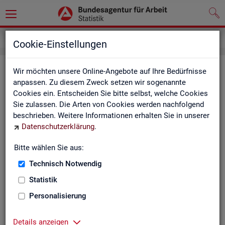
Impressum
Cookie-Einstellungen
Im­pres­sum der Sta­tis­tik der Bun­
Wir möchten unsere Online-Angebote auf Ihre Bedürfnisse
anpassen. Zu diesem Zweck setzen wir sogenannte
des­agen­tur für Ar­beit (BA)
Cookies ein. Entscheiden Sie bitte selbst, welche Cookies
Sie zulassen. Die Arten von Cookies werden nachfolgend
In­for­ma­tio­nen über den Her­aus­ge­ber
beschrieben. Weitere Informationen erhalten Sie in unserer
Datenschutzerklärung
.
Im­pres­sum der Bun­des­agen­tur für Ar­beit
Nut­zungs- und Be­zugs­be­din­gun­gen
Bitte wählen Sie aus:
Technisch Notwendig
Co­py­right und Mar­ken­schutz
Statistik
Die In­hal­te des In­ter­net­auf­tritts der BA sowie die Pro­duk­te
der Sta­tis­tik der BA ste­hen im geis­ti­gen Ei­gen­tum der BA und
Personalisierung
sind zur In­for­ma­ti­on grund­sätz­lich frei zu­gäng­lich, so­weit
nichts An­de­res ver­merkt ist.
Details anzeigen