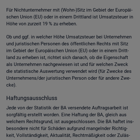
Für Nicht­un­ter­neh­mer mit (Wohn-)Sitz im Ge­biet der Eu­ro­päi­
schen Union (EU) oder in einem Dritt­land ist Um­satz­steu­er in
Höhe von zur­zeit 19 % zu er­he­ben.
Ob und ggf. in wel­cher Höhe Um­satz­steu­er bei Un­ter­neh­men
und ju­ris­ti­schen Per­so­nen des öf­fent­li­chen Rechts mit Sitz
im Ge­biet der Eu­ro­päi­schen Union (EU) oder in einem Dritt­
land zu er­he­ben ist, rich­tet sich da­nach, ob die Ei­gen­schaft
als Un­ter­neh­men nach­ge­wie­sen ist und für wel­chen Zweck
die sta­tis­ti­sche Aus­wer­tung ver­wen­det wird (für Zwe­cke des
Un­ter­neh­mens/der ju­ris­ti­schen Per­son oder für an­de­re Zwe­
cke).
Haf­tungs­aus­schluss
Jede von der Sta­tis­tik der BA ver­sen­de­te Auf­trags­ar­beit ist
sorg­fäl­tig er­stellt wor­den. Eine Haf­tung der BA, gleich aus
wel­chem Rechts­grund, ist aus­ge­schlos­sen. Die BA haf­tet ins­
be­son­de­re nicht für Schä­den auf­grund man­geln­der Rich­tig­
keit, Voll­stän­dig­keit, Ak­tua­li­tät, Recht­mä­ßig­keit oder Zu­läs­