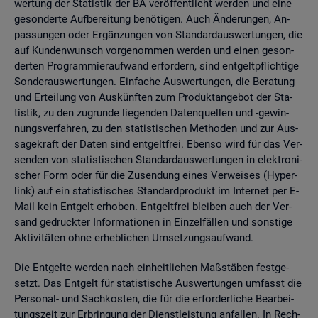
wer­tung der Sta­tis­tik der BA ver­öf­fent­licht wer­den und eine
ge­son­der­te Auf­be­rei­tung be­nö­ti­gen. Auch Än­de­run­gen, An­
pas­sun­gen oder Er­gän­zun­gen von Stan­dard­aus­wer­tun­gen, die
auf Kun­den­wunsch vor­ge­nom­men wer­den und einen ge­son­
der­ten Pro­gram­mier­auf­wand er­for­dern, sind ent­gelt­pflich­ti­ge
Son­der­aus­wer­tun­gen. Ein­fa­che Aus­wer­tun­gen, die Be­ra­tung
und Er­tei­lung von Aus­künf­ten zum Pro­dukt­an­ge­bot der Sta­
tis­tik, zu den zu­grun­de lie­gen­den Da­ten­quel­len und -ge­win­
nungs­ver­fah­ren, zu den sta­tis­ti­schen Me­tho­den und zur Aus­
sa­ge­kraft der Daten sind ent­gelt­frei. Eben­so wird für das Ver­
sen­den von sta­tis­ti­schen Stan­dard­aus­wer­tun­gen in elek­tro­ni­
scher Form oder für die Zu­sen­dung eines Ver­wei­ses (Hy­per­
link) auf ein sta­tis­ti­sches Stan­dard­pro­dukt im In­ter­net per E-
Mail kein Ent­gelt er­ho­ben. Ent­gelt­frei blei­ben auch der Ver­
sand ge­druck­ter In­for­ma­tio­nen in Ein­zel­fäl­len und sons­ti­ge
Ak­ti­vi­tä­ten ohne er­heb­li­chen Um­set­zungs­auf­wand.
Die Ent­gel­te wer­den nach ein­heit­li­chen Maß­stä­ben fest­ge­
setzt. Das Ent­gelt für sta­tis­ti­sche Aus­wer­tun­gen um­fasst die
Per­so­nal- und Sach­kos­ten, die für die er­for­der­li­che Be­ar­bei­
tungs­zeit zur Er­brin­gung der Dienst­leis­tung an­fal­len. In Rech­