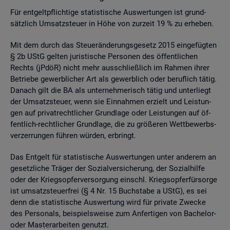
Für ent­gelt­pflich­ti­ge sta­tis­ti­sche Aus­wer­tun­gen ist grund­
sätz­lich Um­satz­steu­er in Höhe von zur­zeit 19 % zu er­he­ben.
Mit dem durch das Steu­er­än­de­rungs­ge­setz 2015 ein­ge­füg­ten
§ 2b UStG gel­ten ju­ris­ti­sche Per­so­nen des öf­fent­li­chen
Rechts (jPdöR) nicht mehr aus­schlie­ß­lich im Rah­men ihrer
Be­trie­be ge­werb­li­cher Art als ge­werb­lich oder be­ruf­lich tätig.
Da­nach gilt die BA als un­ter­neh­me­risch tätig und un­ter­liegt
der Um­satz­steu­er, wenn sie Ein­nah­men er­zielt und Leis­tun­
gen auf pri­vat­recht­li­cher Grund­la­ge oder Leis­tun­gen auf öf­
fent­lich-recht­li­cher Grund­la­ge, die zu grö­ße­ren Wett­be­werbs­
ver­zer­run­gen füh­ren wür­den, er­bringt.
Das Ent­gelt für sta­tis­ti­sche Aus­wer­tun­gen unter an­de­rem an
ge­setz­li­che Trä­ger der So­zi­al­ver­si­che­rung, der So­zi­al­hil­fe
oder der Kriegs­op­fer­ver­sor­gung einschl. Kriegs­op­fer­für­sor­ge
ist um­satz­steu­er­frei (§ 4 Nr. 15 Buch­sta­be a UStG), es sei
denn die sta­tis­ti­sche Aus­wer­tung wird für pri­va­te Zwe­cke
des Per­so­nals, bei­spiels­wei­se zum An­fer­ti­gen von Ba­che­lor-
oder Mas­ter­ar­bei­ten ge­nutzt.