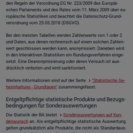
den Re­geln der Ver­ord­nung EG Nr. 223/2009 des Eu­ro­päi­
schen Par­la­ments und des Rates vom 11. März 2009 über eu­
ro­päi­sche Sta­tis­ti­ken und be­ach­tet die Da­ten­schutz-Grund­
ver­ord­nung vom 25.05.2018 (DSGVO).
Bei den meis­ten Ta­bel­len wer­den Zah­len­wer­te von 1 oder 2
und Daten, aus denen rech­ne­risch auf einen sol­chen Zah­len­
wert ge­schlos­sen wer­den kann, an­ony­mi­siert. Da­ne­ben wird
in den In­ter­ak­ti­ven Sta­tis­ti­ken ein Run­dungs­ver­fah­ren ein­ge­
setzt. Eine De­an­ony­mi­sie­rung oder deren Ver­such ist aus­
drück­lich ver­bo­ten und wird sank­tio­niert.
Wei­te­re In­for­ma­tio­nen sind auf der Seite
"Sta­tis­ti­sche Ge­
heim­hal­tung - Grund­la­gen"
zu­sam­men­ge­fasst.
Ent­gelt­pflich­ti­ge sta­tis­ti­sche Pro­duk­te und Be­zugs­
be­din­gun­gen für Son­der­aus­wer­tun­gen
Die Sta­tis­tik der BA bie­tet
Son­der­aus­wer­tun­gen auf Kun­
den­wunsch
an. Als ent­gelt­pflich­ti­ge sta­tis­ti­sche Aus­wer­tung
gel­ten grund­sätz­lich alle Pro­duk­te, die nicht als Stan­dard­aus­