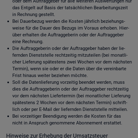
oder dem Auf­trag­ge­ber für alle wei­te­ren Aus­wer­tun­gen nur
das Ent­gelt auf Basis der tat­säch­li­chen Be­ar­bei­tungs­zeit
in Rech­nung ge­stellt.
Bei Dau­er­be­zug wer­den die Kos­ten jähr­lich be­zie­hungs­
wei­se für die Dauer des Be­zugs im Vor­aus er­ho­ben. Hier­
über er­hal­ten die Auf­trag­ge­be­rin oder der Auf­trag­ge­ber
eine Rech­nung.
Die Auf­trag­ge­be­rin oder der Auf­trag­ge­ber haben der lie­
fern­den Dienst­stel­le recht­zei­tig mit­zu­tei­len (bei mo­nat­li­
cher Lie­fe­rung spä­tes­tens zwei Wo­chen vor dem nächs­ten
Ter­min), wenn sie oder er die Daten über die ver­ein­bar­te
Frist hin­aus wei­ter be­zie­hen möch­te.
Soll die Da­ten­lie­fe­rung vor­zei­tig be­en­det wer­den, muss
dies die Auf­trag­ge­be­rin oder der Auf­trag­ge­ber recht­zei­tig
vor dem nächs­ten Lie­fer­ter­min (bei mo­nat­li­cher Lie­fe­rung
spä­tes­tens 2 Wo­chen vor dem nächs­ten Ter­min) schrift­
lich oder per E-Mail der lie­fern­den Dienst­stel­le mit­tei­len.
Bei vor­zei­ti­ger Be­en­di­gung wer­den die Kos­ten für das
nicht in An­spruch ge­nom­me­ne Abon­ne­ment er­stat­tet.
Hin­wei­se zur Er­he­bung der Um­satz­steu­er