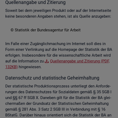
Quel­len­an­ga­be und Zi­tie­rung
So­weit bei dem je­wei­li­gen Pro­dukt oder auf der In­ter­net­sei­te
keine be­son­de­ren An­ga­ben ste­hen, ist als Quel­le an­zu­ge­ben:
© Sta­tis­tik der Bun­des­agen­tur für Ar­beit
Im Falle einer Zu­gäng­lich­ma­chung im In­ter­net soll dies in
Form einer Ver­lin­kung auf die Home­page der Sta­tis­tik der BA
er­fol­gen. Ins­be­son­de­re für die wis­sen­schaft­li­che Ar­beit wird
auf die In­for­ma­ti­on zu
Quel­len­an­ga­be und Zi­tie­rung (PDF,
132KB)
hin­ge­wie­sen.
Da­ten­schutz und sta­tis­ti­sche Ge­heim­hal­tung
Der sta­tis­ti­sche Pro­duk­ti­ons­pro­zess un­ter­liegt den An­for­de­
run­gen des Da­ten­schut­zes für So­zi­al­da­ten gemäß § 35 SGB I
und §§ 67 ff SGB X. Da­ne­ben gilt für die Sta­tis­tik der BA glei­
cher­ma­ßen der Grund­satz der Sta­tis­ti­schen Ge­heim­hal­tung
gemäß § 281 Abs. 3 Satz 2 SGB III in Ver­bin­dung mit § 16
BStatG. Dar­über hin­aus ori­en­tiert sich die Sta­tis­tik der BA an