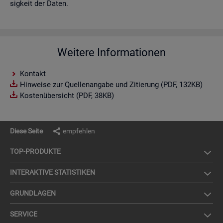
sig­keit der Daten.
Weitere Informationen
Kontakt
Hinweise zur Quellenangabe und Zitierung (PDF, 132KB)
Kostenübersicht (PDF, 38KB)
Diese Seite
empfehlen
TOP-PRO­DUK­TE
IN­TER­AK­TI­VE STA­TIS­TI­KEN
GRUND­LA­GEN
SER­VICE