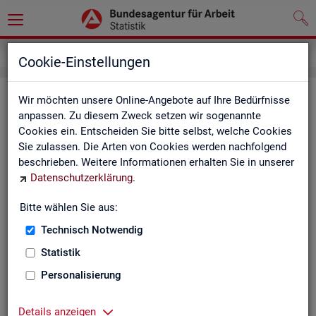
Impressum
Cookie-Einstellungen
Im­pres­sum der Sta­tis­tik der Bun­
Wir möchten unsere Online-Angebote auf Ihre Bedürfnisse
anpassen. Zu diesem Zweck setzen wir sogenannte
des­agen­tur für Ar­beit (BA)
Cookies ein. Entscheiden Sie bitte selbst, welche Cookies
Sie zulassen. Die Arten von Cookies werden nachfolgend
In­for­ma­tio­nen über den Her­aus­ge­ber
beschrieben. Weitere Informationen erhalten Sie in unserer
Datenschutzerklärung
.
Im­pres­sum der Bun­des­agen­tur für Ar­beit
Nut­zungs- und Be­zugs­be­din­gun­gen
Bitte wählen Sie aus:
Technisch Notwendig
Co­py­right und Mar­ken­schutz
Statistik
Die In­hal­te des In­ter­net­auf­tritts der BA sowie die Pro­duk­te
der Sta­tis­tik der BA ste­hen im geis­ti­gen Ei­gen­tum der BA und
Personalisierung
sind zur In­for­ma­ti­on grund­sätz­lich frei zu­gäng­lich, so­weit
nichts An­de­res ver­merkt ist.
Details anzeigen