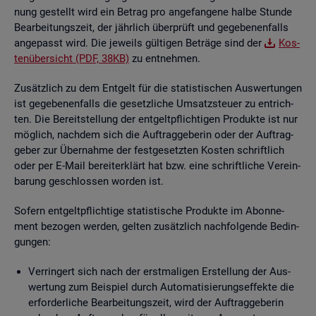
nung ge­stellt wird ein Be­trag pro an­ge­fan­ge­ne halbe Stun­de
Be­ar­bei­tungs­zeit, der jähr­lich über­prüft und ge­ge­be­nen­falls
an­ge­passt wird. Die je­weils gül­ti­gen Be­trä­ge sind der
Kos­
ten­über­sicht (PDF, 38KB)
zu ent­neh­men.
Zu­sätz­lich zu dem Ent­gelt für die sta­tis­ti­schen Aus­wer­tun­gen
ist ge­ge­be­nen­falls die ge­setz­li­che Um­satz­steu­er zu ent­rich­
ten. Die Be­reit­stel­lung der ent­gelt­pflich­ti­gen Pro­duk­te ist nur
mög­lich, nach­dem sich die Auf­trag­ge­be­rin oder der Auf­trag­
ge­ber zur Über­nah­me der fest­ge­setz­ten Kos­ten schrift­lich
oder per E-Mail be­reit­er­klärt hat bzw. eine schrift­li­che Ver­ein­
ba­rung ge­schlos­sen wor­den ist.
So­fern ent­gelt­pflich­ti­ge sta­tis­ti­sche Pro­duk­te im Abon­ne­
ment be­zo­gen wer­den, gel­ten zu­sätz­lich nach­fol­gen­de Be­din­
gun­gen:
Ver­rin­gert sich nach der erst­ma­li­gen Er­stel­lung der Aus­
wer­tung zum Bei­spiel durch Au­to­ma­ti­sie­rungs­ef­fek­te die
er­for­der­li­che Be­ar­bei­tungs­zeit, wird der Auf­trag­ge­be­rin