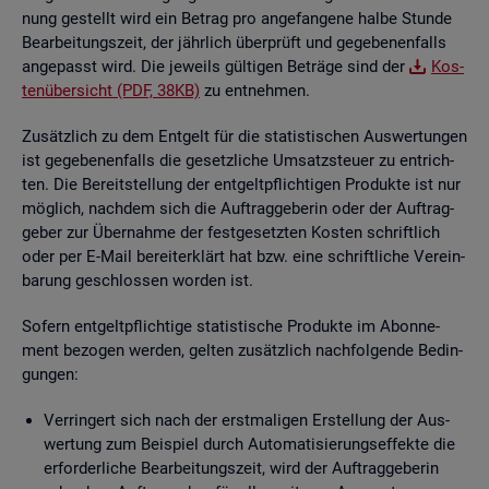
nung ge­stellt wird ein Be­trag pro an­ge­fan­ge­ne halbe Stun­de
Be­ar­bei­tungs­zeit, der jähr­lich über­prüft und ge­ge­be­nen­falls
an­ge­passt wird. Die je­weils gül­ti­gen Be­trä­ge sind der
Kos­
ten­über­sicht (PDF, 38KB)
zu ent­neh­men.
Zu­sätz­lich zu dem Ent­gelt für die sta­tis­ti­schen Aus­wer­tun­gen
ist ge­ge­be­nen­falls die ge­setz­li­che Um­satz­steu­er zu ent­rich­
ten. Die Be­reit­stel­lung der ent­gelt­pflich­ti­gen Pro­duk­te ist nur
mög­lich, nach­dem sich die Auf­trag­ge­be­rin oder der Auf­trag­
ge­ber zur Über­nah­me der fest­ge­setz­ten Kos­ten schrift­lich
oder per E-Mail be­reit­er­klärt hat bzw. eine schrift­li­che Ver­ein­
ba­rung ge­schlos­sen wor­den ist.
So­fern ent­gelt­pflich­ti­ge sta­tis­ti­sche Pro­duk­te im Abon­ne­
ment be­zo­gen wer­den, gel­ten zu­sätz­lich nach­fol­gen­de Be­din­
gun­gen:
Ver­rin­gert sich nach der erst­ma­li­gen Er­stel­lung der Aus­
wer­tung zum Bei­spiel durch Au­to­ma­ti­sie­rungs­ef­fek­te die
er­for­der­li­che Be­ar­bei­tungs­zeit, wird der Auf­trag­ge­be­rin