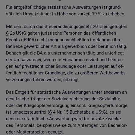
Für ent­gelt­pflich­ti­ge sta­tis­ti­sche Aus­wer­tun­gen ist grund­
sätz­lich Um­satz­steu­er in Höhe von zur­zeit 19 % zu er­he­ben.
Mit dem durch das Steu­er­än­de­rungs­ge­setz 2015 ein­ge­füg­ten
§ 2b UStG gel­ten ju­ris­ti­sche Per­so­nen des öf­fent­li­chen
Rechts (jPdöR) nicht mehr aus­schlie­ß­lich im Rah­men ihrer
Be­trie­be ge­werb­li­cher Art als ge­werb­lich oder be­ruf­lich tätig.
Da­nach gilt die BA als un­ter­neh­me­risch tätig und un­ter­liegt
der Um­satz­steu­er, wenn sie Ein­nah­men er­zielt und Leis­tun­
gen auf pri­vat­recht­li­cher Grund­la­ge oder Leis­tun­gen auf öf­
fent­lich-recht­li­cher Grund­la­ge, die zu grö­ße­ren Wett­be­werbs­
ver­zer­run­gen füh­ren wür­den, er­bringt.
Das Ent­gelt für sta­tis­ti­sche Aus­wer­tun­gen unter an­de­rem an
ge­setz­li­che Trä­ger der So­zi­al­ver­si­che­rung, der So­zi­al­hil­fe
oder der Kriegs­op­fer­ver­sor­gung einschl. Kriegs­op­fer­für­sor­ge
ist um­satz­steu­er­frei (§ 4 Nr. 15 Buch­sta­be a UStG), es sei
denn die sta­tis­ti­sche Aus­wer­tung wird für pri­va­te Zwe­cke
des Per­so­nals, bei­spiels­wei­se zum An­fer­ti­gen von Ba­che­lor-
oder Mas­ter­ar­bei­ten ge­nutzt.