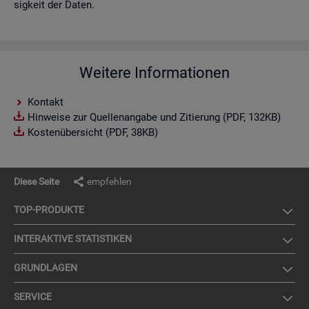
sig­keit der Daten.
Weitere Informationen
Kontakt
Hinweise zur Quellenangabe und Zitierung (PDF, 132KB)
Kostenübersicht (PDF, 38KB)
Diese Seite
empfehlen
TOP-PRO­DUK­TE
IN­TER­AK­TI­VE STA­TIS­TI­KEN
GRUND­LA­GEN
SER­VICE