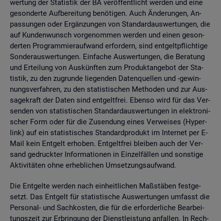
wer­tung der Sta­tis­tik der BA ver­öf­fent­licht wer­den und eine
ge­son­der­te Auf­be­rei­tung be­nö­ti­gen. Auch Än­de­run­gen, An­
pas­sun­gen oder Er­gän­zun­gen von Stan­dard­aus­wer­tun­gen, die
auf Kun­den­wunsch vor­ge­nom­men wer­den und einen ge­son­
der­ten Pro­gram­mier­auf­wand er­for­dern, sind ent­gelt­pflich­ti­ge
Son­der­aus­wer­tun­gen. Ein­fa­che Aus­wer­tun­gen, die Be­ra­tung
und Er­tei­lung von Aus­künf­ten zum Pro­dukt­an­ge­bot der Sta­
tis­tik, zu den zu­grun­de lie­gen­den Da­ten­quel­len und -ge­win­
nungs­ver­fah­ren, zu den sta­tis­ti­schen Me­tho­den und zur Aus­
sa­ge­kraft der Daten sind ent­gelt­frei. Eben­so wird für das Ver­
sen­den von sta­tis­ti­schen Stan­dard­aus­wer­tun­gen in elek­tro­ni­
scher Form oder für die Zu­sen­dung eines Ver­wei­ses (Hy­per­
link) auf ein sta­tis­ti­sches Stan­dard­pro­dukt im In­ter­net per E-
Mail kein Ent­gelt er­ho­ben. Ent­gelt­frei blei­ben auch der Ver­
sand ge­druck­ter In­for­ma­tio­nen in Ein­zel­fäl­len und sons­ti­ge
Ak­ti­vi­tä­ten ohne er­heb­li­chen Um­set­zungs­auf­wand.
Die Ent­gel­te wer­den nach ein­heit­li­chen Maß­stä­ben fest­ge­
setzt. Das Ent­gelt für sta­tis­ti­sche Aus­wer­tun­gen um­fasst die
Per­so­nal- und Sach­kos­ten, die für die er­for­der­li­che Be­ar­bei­
tungs­zeit zur Er­brin­gung der Dienst­leis­tung an­fal­len. In Rech­