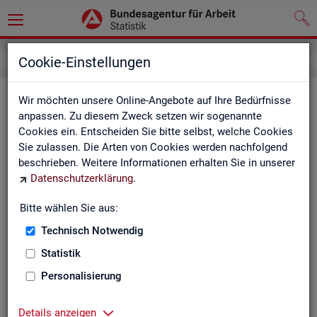
Impressum
Cookie-Einstellungen
Im­pres­sum der Sta­tis­tik der Bun­
Wir möchten unsere Online-Angebote auf Ihre Bedürfnisse
anpassen. Zu diesem Zweck setzen wir sogenannte
des­agen­tur für Ar­beit (BA)
Cookies ein. Entscheiden Sie bitte selbst, welche Cookies
Sie zulassen. Die Arten von Cookies werden nachfolgend
In­for­ma­tio­nen über den Her­aus­ge­ber
beschrieben. Weitere Informationen erhalten Sie in unserer
Datenschutzerklärung
.
Im­pres­sum der Bun­des­agen­tur für Ar­beit
Nut­zungs- und Be­zugs­be­din­gun­gen
Bitte wählen Sie aus:
Technisch Notwendig
Co­py­right und Mar­ken­schutz
Statistik
Die In­hal­te des In­ter­net­auf­tritts der BA sowie die Pro­duk­te
der Sta­tis­tik der BA ste­hen im geis­ti­gen Ei­gen­tum der BA und
Personalisierung
sind zur In­for­ma­ti­on grund­sätz­lich frei zu­gäng­lich, so­weit
nichts An­de­res ver­merkt ist.
Details anzeigen