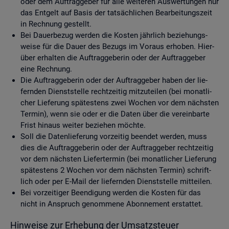
oder dem Auf­trag­ge­ber für alle wei­te­ren Aus­wer­tun­gen nur
das Ent­gelt auf Basis der tat­säch­li­chen Be­ar­bei­tungs­zeit
in Rech­nung ge­stellt.
Bei Dau­er­be­zug wer­den die Kos­ten jähr­lich be­zie­hungs­
wei­se für die Dauer des Be­zugs im Vor­aus er­ho­ben. Hier­
über er­hal­ten die Auf­trag­ge­be­rin oder der Auf­trag­ge­ber
eine Rech­nung.
Die Auf­trag­ge­be­rin oder der Auf­trag­ge­ber haben der lie­
fern­den Dienst­stel­le recht­zei­tig mit­zu­tei­len (bei mo­nat­li­
cher Lie­fe­rung spä­tes­tens zwei Wo­chen vor dem nächs­ten
Ter­min), wenn sie oder er die Daten über die ver­ein­bar­te
Frist hin­aus wei­ter be­zie­hen möch­te.
Soll die Da­ten­lie­fe­rung vor­zei­tig be­en­det wer­den, muss
dies die Auf­trag­ge­be­rin oder der Auf­trag­ge­ber recht­zei­tig
vor dem nächs­ten Lie­fer­ter­min (bei mo­nat­li­cher Lie­fe­rung
spä­tes­tens 2 Wo­chen vor dem nächs­ten Ter­min) schrift­
lich oder per E-Mail der lie­fern­den Dienst­stel­le mit­tei­len.
Bei vor­zei­ti­ger Be­en­di­gung wer­den die Kos­ten für das
nicht in An­spruch ge­nom­me­ne Abon­ne­ment er­stat­tet.
Hin­wei­se zur Er­he­bung der Um­satz­steu­er