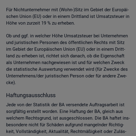
Für Nicht­un­ter­neh­mer mit (Wohn-)Sitz im Ge­biet der Eu­ro­päi­
schen Union (EU) oder in einem Dritt­land ist Um­satz­steu­er in
Höhe von zur­zeit 19 % zu er­he­ben.
Ob und ggf. in wel­cher Höhe Um­satz­steu­er bei Un­ter­neh­men
und ju­ris­ti­schen Per­so­nen des öf­fent­li­chen Rechts mit Sitz
im Ge­biet der Eu­ro­päi­schen Union (EU) oder in einem Dritt­
land zu er­he­ben ist, rich­tet sich da­nach, ob die Ei­gen­schaft
als Un­ter­neh­men nach­ge­wie­sen ist und für wel­chen Zweck
die sta­tis­ti­sche Aus­wer­tung ver­wen­det wird (für Zwe­cke des
Un­ter­neh­mens/der ju­ris­ti­schen Per­son oder für an­de­re Zwe­
cke).
Haf­tungs­aus­schluss
Jede von der Sta­tis­tik der BA ver­sen­de­te Auf­trags­ar­beit ist
sorg­fäl­tig er­stellt wor­den. Eine Haf­tung der BA, gleich aus
wel­chem Rechts­grund, ist aus­ge­schlos­sen. Die BA haf­tet ins­
be­son­de­re nicht für Schä­den auf­grund man­geln­der Rich­tig­
keit, Voll­stän­dig­keit, Ak­tua­li­tät, Recht­mä­ßig­keit oder Zu­läs­