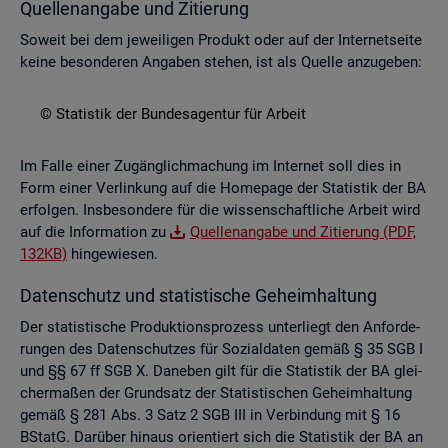
Quel­len­an­ga­be und Zi­tie­rung
So­weit bei dem je­wei­li­gen Pro­dukt oder auf der In­ter­net­sei­te
keine be­son­de­ren An­ga­ben ste­hen, ist als Quel­le an­zu­ge­ben:
© Sta­tis­tik der Bun­des­agen­tur für Ar­beit
Im Falle einer Zu­gäng­lich­ma­chung im In­ter­net soll dies in
Form einer Ver­lin­kung auf die Home­page der Sta­tis­tik der BA
er­fol­gen. Ins­be­son­de­re für die wis­sen­schaft­li­che Ar­beit wird
auf die In­for­ma­ti­on zu
Quel­len­an­ga­be und Zi­tie­rung (PDF,
132KB)
hin­ge­wie­sen.
Da­ten­schutz und sta­tis­ti­sche Ge­heim­hal­tung
Der sta­tis­ti­sche Pro­duk­ti­ons­pro­zess un­ter­liegt den An­for­de­
run­gen des Da­ten­schut­zes für So­zi­al­da­ten gemäß § 35 SGB I
und §§ 67 ff SGB X. Da­ne­ben gilt für die Sta­tis­tik der BA glei­
cher­ma­ßen der Grund­satz der Sta­tis­ti­schen Ge­heim­hal­tung
gemäß § 281 Abs. 3 Satz 2 SGB III in Ver­bin­dung mit § 16
BStatG. Dar­über hin­aus ori­en­tiert sich die Sta­tis­tik der BA an