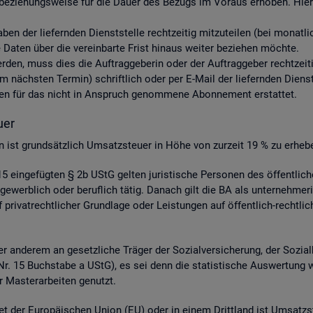
be­zie­hungs­wei­se für die Dauer des Be­zugs im Vor­aus er­ho­ben. Hier­ü
aben der lie­fern­den Dienst­stel­le recht­zei­tig mit­zu­tei­len (bei mo­nat
aten über die ver­ein­bar­te Frist hin­aus wei­ter be­zie­hen möch­te.
 wer­den, muss dies die Auf­trag­ge­be­rin oder der Auf­trag­ge­ber recht­zei­
nächs­ten Ter­min) schrift­lich oder per E-Mail der lie­fern­den Dienst­st
s­ten für das nicht in An­spruch ge­nom­me­ne Abon­ne­ment er­stat­tet.
­er
­gen ist grund­sätz­lich Um­satz­steu­er in Höhe von zur­zeit 19 % zu er­he­b
 ein­ge­füg­ten § 2b UStG gel­ten ju­ris­ti­sche Per­so­nen des öf­fent­li
ge­werb­lich oder be­ruf­lich tätig. Da­nach gilt die BA als un­ter­neh­me­r
ri­vat­recht­li­cher Grund­la­ge oder Leis­tun­gen auf öf­fent­lich-recht­li­
 an­de­rem an ge­setz­li­che Trä­ger der So­zi­al­ver­si­che­rung, der So­zi­a
 4 Nr. 15 Buch­sta­be a UStG), es sei denn die sta­tis­ti­sche Aus­wer­tung 
 Mas­ter­ar­bei­ten ge­nutzt.
et der Eu­ro­päi­schen Union (EU) oder in einem Dritt­land ist Um­satz­s