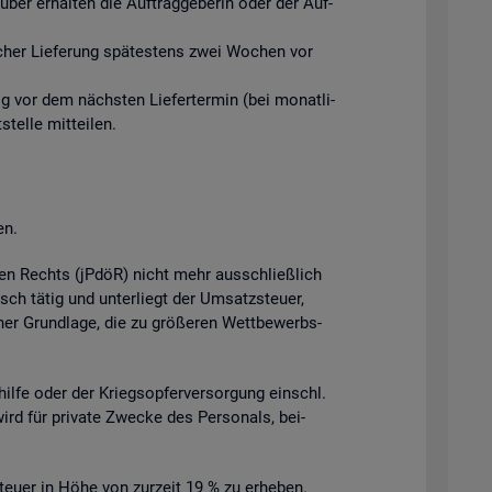
ber er­hal­ten die Auf­trag­ge­be­rin oder der Auf­
­li­cher Lie­fe­rung spä­tes­tens zwei Wo­chen vor
tig vor dem nächs­ten Lie­fer­ter­min (bei mo­nat­li­
el­le mit­tei­len.
en.
­chen Rechts (jPdöR) nicht mehr aus­schlie­ß­lich
isch tätig und un­ter­liegt der Um­satz­steu­er,
cher Grund­la­ge, die zu grö­ße­ren Wett­be­werbs­
l­hil­fe oder der Kriegs­op­fer­ver­sor­gung einschl.
wird für pri­va­te Zwe­cke des Per­so­nals, bei­
teu­er in Höhe von zur­zeit 19 % zu er­he­ben.