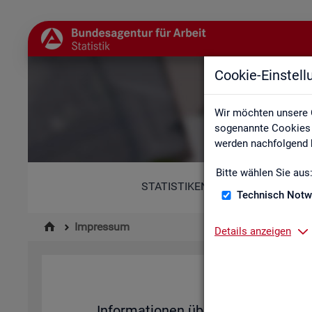
Cookie-Einstel
Wir möchten unsere 
sogenannte Cookies e
werden nachfolgend b
Bitte wählen Sie aus
STATISTIKEN
Technisch Notw
Impressum
Details anzeigen
Im­pres­su
In­for­ma­tio­nen über den Her­aus­ge­