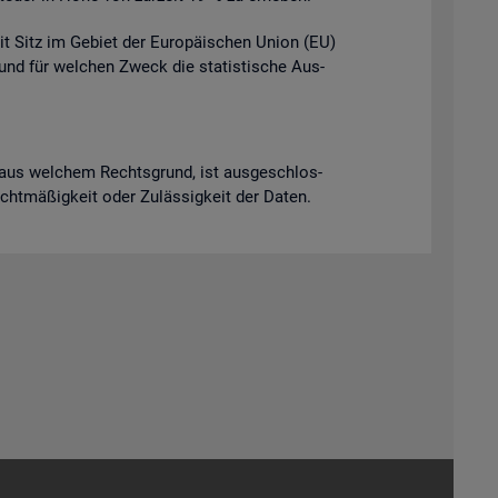
it Sitz im Ge­biet der Eu­ro­päi­schen Union (EU)
t und für wel­chen Zweck die sta­tis­ti­sche Aus­
ich aus wel­chem Rechts­grund, ist aus­ge­schlos­
Recht­mä­ßig­keit oder Zu­läs­sig­keit der Daten.