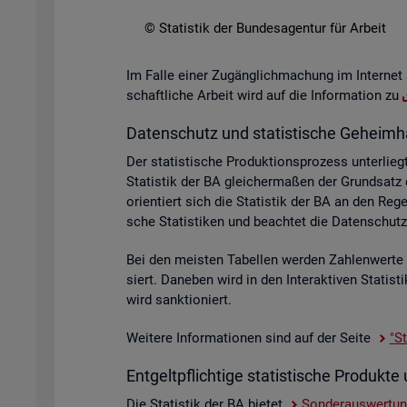
© Sta­tis­tik der Bun­des­agen­tur für Ar­beit
Im Falle einer Zu­gäng­lich­ma­chung im In­ter­net 
schaft­li­che Ar­beit wird auf die In­for­ma­ti­on zu
Da­ten­schutz und sta­tis­ti­sche Ge­heim­h
Der sta­tis­ti­sche Pro­duk­ti­ons­pro­zess un­ter­
Sta­tis­tik der BA glei­cher­ma­ßen der Grund­sat
ori­en­tiert sich die Sta­tis­tik der BA an den R
sche Sta­tis­ti­ken und be­ach­tet die Da­ten­sc
Bei den meis­ten Ta­bel­len wer­den Zah­len­wer­t
siert. Da­ne­ben wird in den In­ter­ak­ti­ven Sta­ti
wird sank­tio­niert.
Wei­te­re In­for­ma­tio­nen sind auf der Seite
"St
Ent­gelt­pflich­ti­ge sta­tis­ti­sche Pro­duk
Die Sta­tis­tik der BA bie­tet
Son­der­aus­wer­tu