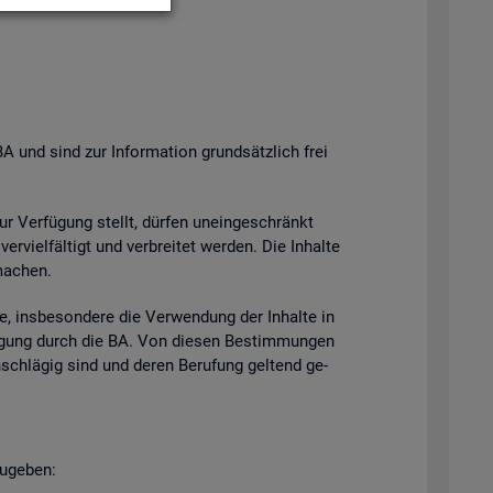
BA und sind zur In­for­ma­ti­on grund­sätz­lich frei
zur Ver­fü­gung stellt, dür­fen un­ein­ge­schränkt
­viel­fäl­tigt und ver­brei­tet wer­den. Die In­hal­te
ma­chen.
e, ins­be­son­de­re die Ver­wen­dung der In­hal­te in
h­mi­gung durch die BA. Von die­sen Be­stim­mun­gen
n­schlä­gig sind und deren Be­ru­fung gel­tend ge­
u­ge­ben: