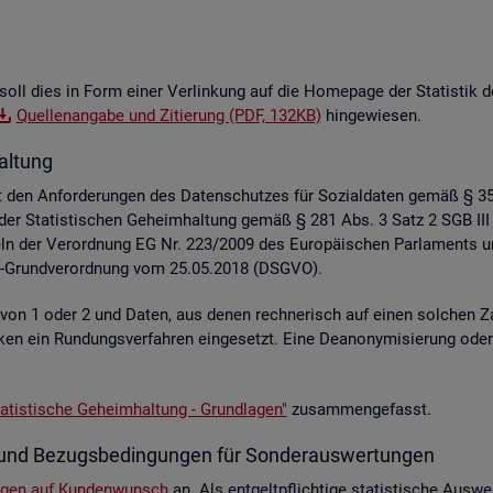
soll dies in Form einer Ver­lin­kung auf die Home­page der Sta­tis­tik der
Quel­len­an­ga­be und Zi­tie­rung (PDF, 132KB)
hin­ge­wie­sen.
al­tung
liegt den An­for­de­run­gen des Da­ten­schut­zes für So­zi­al­da­ten gemäß §
z der Sta­tis­ti­schen Ge­heim­hal­tung gemäß § 281 Abs. 3 Satz 2 SGB III
e­geln der Ver­ord­nung EG Nr. 223/2009 des Eu­ro­päi­schen Par­la­ment
hutz-Grund­ver­ord­nung vom 25.05.2018 (DSGVO).
e von 1 oder 2 und Daten, aus denen rech­ne­risch auf einen sol­chen Za
s­ti­ken ein Run­dungs­ver­fah­ren ein­ge­setzt. Eine De­an­ony­mi­sie­rung o
a­tis­ti­sche Ge­heim­hal­tung - Grund­la­gen"
zu­sam­men­ge­fasst.
­te und Be­zugs­be­din­gun­gen für Son­der­aus­wer­tun­gen
n­gen auf Kun­den­wunsch
an. Als ent­gelt­pflich­ti­ge sta­tis­ti­sche Aus­we