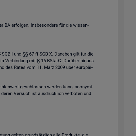
 BA er­fol­gen. Ins­be­son­de­re für die wis­sen­
 35 SGB I und §§ 67 ff SGB X. Da­ne­ben gilt für die
 in Ver­bin­dung mit § 16 BStatG. Dar­über hin­aus
s und des Rates vom 11. März 2009 über eu­ro­päi­
h­len­wert ge­schlos­sen wer­den kann, an­ony­mi­
der deren Ver­such ist aus­drück­lich ver­bo­ten und
r­tung gel­ten grund­sätz­lich alle Pro­duk­te, die