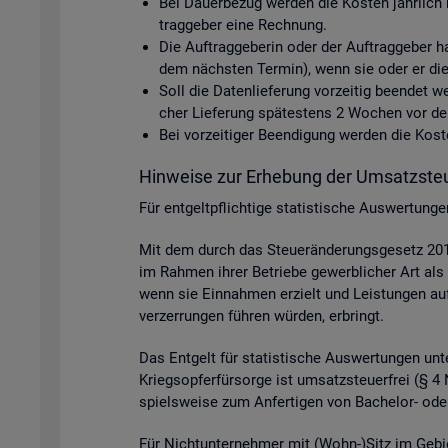
Bei Dau­er­be­zug wer­den die Kos­ten jähr­lich 
trag­ge­ber eine Rech­nung.
Die Auf­trag­ge­be­rin oder der Auf­trag­ge­ber h
dem nächs­ten Ter­min), wenn sie oder er die D
Soll die Da­ten­lie­fe­rung vor­zei­tig be­en­det
cher Lie­fe­rung spä­tes­tens 2 Wo­chen vor dem 
Bei vor­zei­ti­ger Be­en­di­gung wer­den die Ko
Hin­wei­se zur Er­he­bung der Um­satz­steu
Für ent­gelt­pflich­ti­ge sta­tis­ti­sche Aus­wer­tun
Mit dem durch das Steu­er­än­de­rungs­ge­setz 2015
im Rah­men ihrer Be­trie­be ge­werb­li­cher Art als 
wenn sie Ein­nah­men er­zielt und Leis­tun­gen auf p
ver­zer­run­gen füh­ren wür­den, er­bringt.
Das Ent­gelt für sta­tis­ti­sche Aus­wer­tun­gen unter
Kriegs­op­fer­für­sor­ge ist um­satz­steu­er­frei (§
spiels­wei­se zum An­fer­ti­gen von Ba­che­lor- oder
Für Nicht­un­ter­neh­mer mit (Wohn-)Sitz im Ge­bi