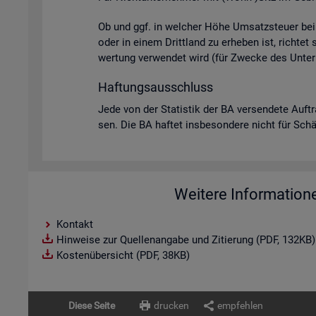
Ob und ggf. in wel­cher Höhe Um­satz­steu­er bei U
oder in einem Dritt­land zu er­he­ben ist, rich­tet
wer­tung ver­wen­det wird (für Zwe­cke des Un­ter­
Haf­tungs­aus­schluss
Jede von der Sta­tis­tik der BA ver­sen­de­te Auf­t
sen. Die BA haf­tet ins­be­son­de­re nicht für Schä­d
Weitere Information
Kontakt
Hinweise zur Quellenangabe und Zitierung (PDF, 132KB)
Kostenübersicht (PDF, 38KB)
Diese Seite
drucken
empfehlen