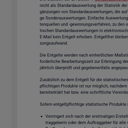
nicht als Stan­dard­aus­wer­tung der Sta­tis­tik der
gän­zun­gen von Stan­dard­aus­wer­tun­gen, die auf
ge Son­der­aus­wer­tun­gen. Ein­fa­che Aus­wer­tun­g
ten­quel­len und -ge­win­nungs­ver­fah­ren, zu den 
ti­schen Stan­dard­aus­wer­tun­gen in elek­tro­ni­sc
E-Mail kein Ent­gelt er­ho­ben. Ent­gelt­frei blei­be
zungs­auf­wand.
Die Ent­gel­te wer­den nach ein­heit­li­chen Maß­stä
for­der­li­che Be­ar­bei­tungs­zeit zur Er­brin­gung 
jähr­lich über­prüft und ge­ge­be­nen­falls an­ge­pas
Zu­sätz­lich zu dem Ent­gelt für die sta­tis­ti­schen 
pflich­ti­gen Pro­duk­te ist nur mög­lich, nach­dem
be­reit­er­klärt hat bzw. eine schrift­li­che Ver­ein
So­fern ent­gelt­pflich­ti­ge sta­tis­ti­sche Pro­duk
Ver­rin­gert sich nach der erst­ma­li­gen Er­stel­
trag­ge­be­rin oder dem Auf­trag­ge­ber für alle 