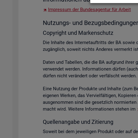
Im­pres­sum der Bun­des­agen­tur für Ar­beit
Nut­zungs- und Be­zugs­be­din­gun­ge
Co­py­right und Mar­ken­schutz
Die In­hal­te des In­ter­net­auf­tritts der BA sowie 
zu­gäng­lich, so­weit nichts An­de­res ver­merkt ist
Daten und Ta­bel­len, die die BA auf­grund ihrer ge­s
ver­wen­det wer­den. In­for­ma­tio­nen dür­fen (auch 
dür­fen nicht ver­än­dert oder ver­fälscht wer­den.
Eine Nut­zung der Pro­duk­te und In­hal­te (zum Bei­s
ei­ge­nen Wer­ken, das Ver­viel­fäl­ti­gen, Ko­pie­
aus­ge­nom­men sind die ge­setz­lich nor­mier­ten A
macht wird. Wei­te­re In­for­ma­tio­nen ste­hen im
Quel­len­an­ga­be und Zi­tie­rung
So­weit bei dem je­wei­li­gen Pro­dukt oder auf der 