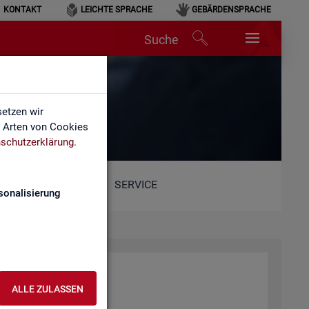
KONTAKT
LEICHTE SPRACHE
GEBÄRDENSPRACHE
Suche
etzen wir
e Arten von Cookies
schutzerklärung
.
SERVICE
sonalisierung
r­beit (BA)
ALLE ZULASSEN