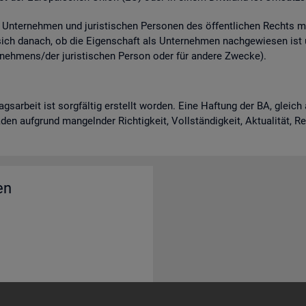
n­ter­neh­men und ju­ris­ti­schen Per­so­nen des öf­fent­li­chen Rechts m
 sich da­nach, ob die Ei­gen­schaft als Un­ter­neh­men nach­ge­wie­sen is
neh­mens/der ju­ris­ti­schen Per­son oder für an­de­re Zwe­cke).
rags­ar­beit ist sorg­fäl­tig er­stellt wor­den. Eine Haf­tung der BA, gle
en auf­grund man­geln­der Rich­tig­keit, Voll­stän­dig­keit, Ak­tua­li­tät, 
en