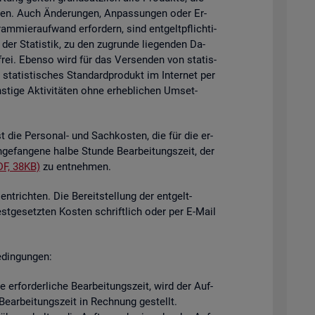
i­gen. Auch Än­de­run­gen, An­pas­sun­gen oder Er­
mier­auf­wand er­for­dern, sind ent­gelt­pflich­ti­
der Sta­tis­tik, zu den zu­grun­de lie­gen­den Da­
­frei. Eben­so wird für das Ver­sen­den von sta­tis­
ta­tis­ti­sches Stan­dard­pro­dukt im In­ter­net per
ti­ge Ak­ti­vi­tä­ten ohne er­heb­li­chen Um­set­
st die Per­so­nal- und Sach­kos­ten, die für die er­
n­ge­fan­ge­ne halbe Stun­de Be­ar­bei­tungs­zeit, der
DF, 38KB)
zu ent­neh­men.
nt­rich­ten. Die Be­reit­stel­lung der ent­gelt­
est­ge­setz­ten Kos­ten schrift­lich oder per E-Mail
­din­gun­gen:
er­for­der­li­che Be­ar­bei­tungs­zeit, wird der Auf­
e­ar­bei­tungs­zeit in Rech­nung ge­stellt.