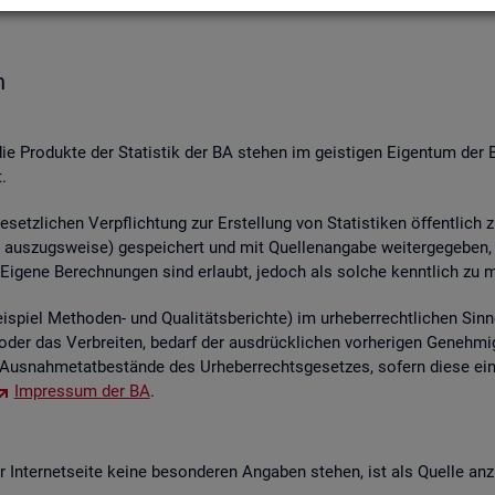
n
die Pro­duk­te der Sta­tis­tik der BA ste­hen im geis­ti­gen Ei­gen­tum der 
.
etz­li­chen Ver­pflich­tung zur Er­stel­lung von Sta­tis­ti­ken öf­fent­lich 
aus­zugs­wei­se) ge­spei­chert und mit Quel­len­an­ga­be wei­ter­ge­ge­ben, ver
 Ei­ge­ne Be­rech­nun­gen sind er­laubt, je­doch als sol­che kennt­lich zu 
piel Me­tho­den- und Qua­li­täts­be­rich­te) im ur­he­ber­recht­li­chen Sinn
ren oder das Ver­brei­ten, be­darf der aus­drück­li­chen vor­he­ri­gen Ge­ne
us­nah­me­tat­be­stän­de des Ur­he­ber­rechts­ge­set­zes, so­fern diese ei
Im­pres­sum der BA
.
In­ter­net­sei­te keine be­son­de­ren An­ga­ben ste­hen, ist als Quel­le an­z