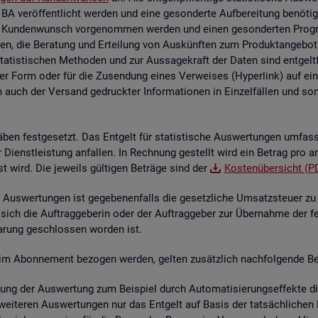
 BA ver­öf­fent­licht wer­den und eine ge­son­der­te Auf­be­rei­tung be­nö­t
 Kun­den­wunsch vor­ge­nom­men wer­den und einen ge­son­der­ten Pro­gram­
en, die Be­ra­tung und Er­tei­lung von Aus­künf­ten zum Pro­dukt­an­ge­bot 
sta­tis­ti­schen Me­tho­den und zur Aus­sa­ge­kraft der Daten sind ent­gelt
her Form oder für die Zu­sen­dung eines Ver­wei­ses (Hy­per­link) auf ein s
n auch der Ver­sand ge­druck­ter In­for­ma­tio­nen in Ein­zel­fäl­len und sons­
­ben fest­ge­setzt. Das Ent­gelt für sta­tis­ti­sche Aus­wer­tun­gen um­fas
der Dienst­leis­tung an­fal­len. In Rech­nung ge­stellt wird ein Be­trag pro a
st wird. Die je­weils gül­ti­gen Be­trä­ge sind der
Kos­ten­über­sicht (P
Aus­wer­tun­gen ist ge­ge­be­nen­falls die ge­setz­li­che Um­satz­steu­er zu e
 sich die Auf­trag­ge­be­rin oder der Auf­trag­ge­ber zur Über­nah­me der f
­ba­rung ge­schlos­sen wor­den ist.
­te im Abon­ne­ment be­zo­gen wer­den, gel­ten zu­sätz­lich nach­fol­gen­de Be
lung der Aus­wer­tung zum Bei­spiel durch Au­to­ma­ti­sie­rungs­ef­fek­te die 
wei­te­ren Aus­wer­tun­gen nur das Ent­gelt auf Basis der tat­säch­li­chen B