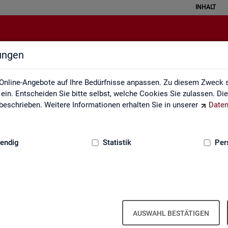
INHALT
lungen
Impressum
Online-Angebote auf Ihre Bedürfnisse anpassen. Zu diesem Zweck s
in. Entscheiden Sie bitte selbst, welche Cookies Sie zulassen. Di
eschrieben. Weitere Informationen erhalten Sie in unserer
Daten
:
GRUNDLAGEN
endig
Statistik
Per
m der Sta­tis­tik der Bun­des­agen­tur für A
AUSWAHL BESTÄTIGEN
ber