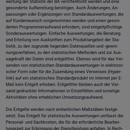
wer­tung der Sta­tis­tik der BA ver­öf­fent­licht wer­den und eine
ge­son­der­te Auf­be­rei­tung be­nö­ti­gen. Auch Än­de­run­gen, An­
pas­sun­gen oder Er­gän­zun­gen von Stan­dard­aus­wer­tun­gen, die
auf Kun­den­wunsch vor­ge­nom­men wer­den und einen ge­son­
der­ten Pro­gram­mier­auf­wand er­for­dern, sind ent­gelt­pflich­ti­ge
Son­der­aus­wer­tun­gen. Ein­fa­che Aus­wer­tun­gen, die Be­ra­tung
und Er­tei­lung von Aus­künf­ten zum Pro­dukt­an­ge­bot der Sta­
tis­tik, zu den zu­grun­de lie­gen­den Da­ten­quel­len und -ge­win­
nungs­ver­fah­ren, zu den sta­tis­ti­schen Me­tho­den und zur Aus­
sa­ge­kraft der Daten sind ent­gelt­frei. Eben­so wird für das Ver­
sen­den von sta­tis­ti­schen Stan­dard­aus­wer­tun­gen in elek­tro­ni­
scher Form oder für die Zu­sen­dung eines Ver­wei­ses (Hy­per­
link) auf ein sta­tis­ti­sches Stan­dard­pro­dukt im In­ter­net per E-
Mail kein Ent­gelt er­ho­ben. Ent­gelt­frei blei­ben auch der Ver­
sand ge­druck­ter In­for­ma­tio­nen in Ein­zel­fäl­len und sons­ti­ge
Ak­ti­vi­tä­ten ohne er­heb­li­chen Um­set­zungs­auf­wand.
Die Ent­gel­te wer­den nach ein­heit­li­chen Maß­stä­ben fest­ge­
setzt. Das Ent­gelt für sta­tis­ti­sche Aus­wer­tun­gen um­fasst die
Per­so­nal- und Sach­kos­ten, die für die er­for­der­li­che Be­ar­bei­
tungs­zeit zur Er­brin­gung der Dienst­leis­tung an­fal­len. In Rech­