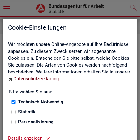
Impressum
Cookie-Einstellungen
Im­pres­sum der Sta­tis­tik der Bun­
Wir möchten unsere Online-Angebote auf Ihre Bedürfnisse
anpassen. Zu diesem Zweck setzen wir sogenannte
des­agen­tur für Ar­beit (BA)
Cookies ein. Entscheiden Sie bitte selbst, welche Cookies
Sie zulassen. Die Arten von Cookies werden nachfolgend
In­for­ma­tio­nen über den Her­aus­ge­ber
beschrieben. Weitere Informationen erhalten Sie in unserer
Datenschutzerklärung
.
Im­pres­sum der Bun­des­agen­tur für Ar­beit
Nut­zungs- und Be­zugs­be­din­gun­gen
Bitte wählen Sie aus:
Technisch Notwendig
Co­py­right und Mar­ken­schutz
Statistik
Die In­hal­te des In­ter­net­auf­tritts der BA sowie die Pro­duk­te
der Sta­tis­tik der BA ste­hen im geis­ti­gen Ei­gen­tum der BA und
Personalisierung
sind zur In­for­ma­ti­on grund­sätz­lich frei zu­gäng­lich, so­weit
nichts An­de­res ver­merkt ist.
Details anzeigen