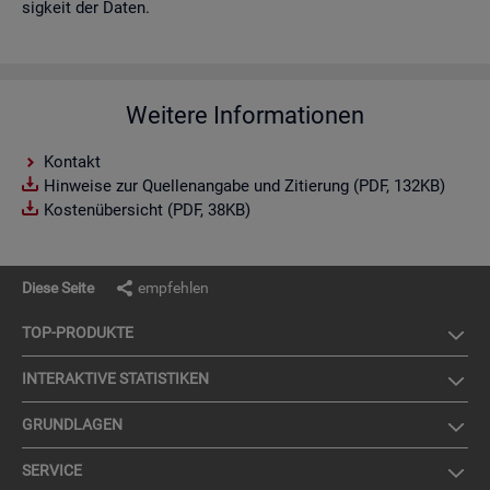
sig­keit der Daten.
Weitere Informationen
Kontakt
Hinweise zur Quellenangabe und Zitierung (PDF, 132KB)
Kostenübersicht (PDF, 38KB)
Diese Seite
empfehlen
TOP-PRO­DUK­TE
IN­TER­AK­TI­VE STA­TIS­TI­KEN
GRUND­LA­GEN
SER­VICE