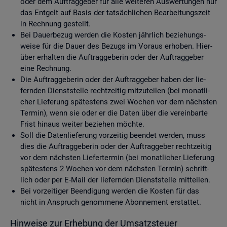
oder dem Auf­trag­ge­ber für alle wei­te­ren Aus­wer­tun­gen nur
das Ent­gelt auf Basis der tat­säch­li­chen Be­ar­bei­tungs­zeit
in Rech­nung ge­stellt.
Bei Dau­er­be­zug wer­den die Kos­ten jähr­lich be­zie­hungs­
wei­se für die Dauer des Be­zugs im Vor­aus er­ho­ben. Hier­
über er­hal­ten die Auf­trag­ge­be­rin oder der Auf­trag­ge­ber
eine Rech­nung.
Die Auf­trag­ge­be­rin oder der Auf­trag­ge­ber haben der lie­
fern­den Dienst­stel­le recht­zei­tig mit­zu­tei­len (bei mo­nat­li­
cher Lie­fe­rung spä­tes­tens zwei Wo­chen vor dem nächs­ten
Ter­min), wenn sie oder er die Daten über die ver­ein­bar­te
Frist hin­aus wei­ter be­zie­hen möch­te.
Soll die Da­ten­lie­fe­rung vor­zei­tig be­en­det wer­den, muss
dies die Auf­trag­ge­be­rin oder der Auf­trag­ge­ber recht­zei­tig
vor dem nächs­ten Lie­fer­ter­min (bei mo­nat­li­cher Lie­fe­rung
spä­tes­tens 2 Wo­chen vor dem nächs­ten Ter­min) schrift­
lich oder per E-Mail der lie­fern­den Dienst­stel­le mit­tei­len.
Bei vor­zei­ti­ger Be­en­di­gung wer­den die Kos­ten für das
nicht in An­spruch ge­nom­me­ne Abon­ne­ment er­stat­tet.
Hin­wei­se zur Er­he­bung der Um­satz­steu­er