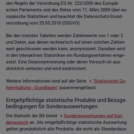
den Re­geln der Ver­ord­nung EG Nr. 223/2009 des Eu­ro­päi­
schen Par­la­ments und des Rates vom 11. März 2009 über eu­
ro­päi­sche Sta­tis­ti­ken und be­ach­tet die Da­ten­schutz-Grund­
ver­ord­nung vom 25.05.2018 (DSGVO).
Bei den meis­ten Ta­bel­len wer­den Zah­len­wer­te von 1 oder 2
und Daten, aus denen rech­ne­risch auf einen sol­chen Zah­len­
wert ge­schlos­sen wer­den kann, an­ony­mi­siert. Da­ne­ben wird
in den In­ter­ak­ti­ven Sta­tis­ti­ken ein Run­dungs­ver­fah­ren ein­ge­
setzt. Eine De­an­ony­mi­sie­rung oder deren Ver­such ist aus­
drück­lich ver­bo­ten und wird sank­tio­niert.
Wei­te­re In­for­ma­tio­nen sind auf der Seite
"Sta­tis­ti­sche Ge­
heim­hal­tung - Grund­la­gen"
zu­sam­men­ge­fasst.
Ent­gelt­pflich­ti­ge sta­tis­ti­sche Pro­duk­te und Be­zugs­
be­din­gun­gen für Son­der­aus­wer­tun­gen
Die Sta­tis­tik der BA bie­tet
Son­der­aus­wer­tun­gen auf Kun­
den­wunsch
an. Als ent­gelt­pflich­ti­ge sta­tis­ti­sche Aus­wer­tung
gel­ten grund­sätz­lich alle Pro­duk­te, die nicht als Stan­dard­aus­