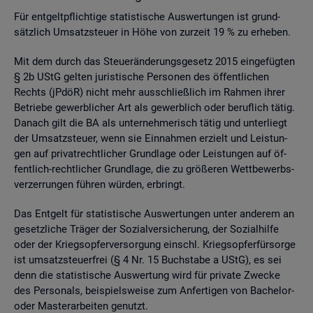
Für ent­gelt­pflich­ti­ge sta­tis­ti­sche Aus­wer­tun­gen ist grund­
sätz­lich Um­satz­steu­er in Höhe von zur­zeit 19 % zu er­he­ben.
Mit dem durch das Steu­er­än­de­rungs­ge­setz 2015 ein­ge­füg­ten
§ 2b UStG gel­ten ju­ris­ti­sche Per­so­nen des öf­fent­li­chen
Rechts (jPdöR) nicht mehr aus­schlie­ß­lich im Rah­men ihrer
Be­trie­be ge­werb­li­cher Art als ge­werb­lich oder be­ruf­lich tätig.
Da­nach gilt die BA als un­ter­neh­me­risch tätig und un­ter­liegt
der Um­satz­steu­er, wenn sie Ein­nah­men er­zielt und Leis­tun­
gen auf pri­vat­recht­li­cher Grund­la­ge oder Leis­tun­gen auf öf­
fent­lich-recht­li­cher Grund­la­ge, die zu grö­ße­ren Wett­be­werbs­
ver­zer­run­gen füh­ren wür­den, er­bringt.
Das Ent­gelt für sta­tis­ti­sche Aus­wer­tun­gen unter an­de­rem an
ge­setz­li­che Trä­ger der So­zi­al­ver­si­che­rung, der So­zi­al­hil­fe
oder der Kriegs­op­fer­ver­sor­gung einschl. Kriegs­op­fer­für­sor­ge
ist um­satz­steu­er­frei (§ 4 Nr. 15 Buch­sta­be a UStG), es sei
denn die sta­tis­ti­sche Aus­wer­tung wird für pri­va­te Zwe­cke
des Per­so­nals, bei­spiels­wei­se zum An­fer­ti­gen von Ba­che­lor-
oder Mas­ter­ar­bei­ten ge­nutzt.