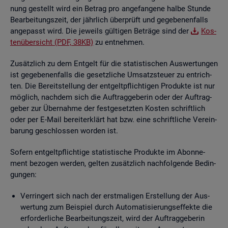
nung ge­stellt wird ein Be­trag pro an­ge­fan­ge­ne halbe Stun­de
Be­ar­bei­tungs­zeit, der jähr­lich über­prüft und ge­ge­be­nen­falls
an­ge­passt wird. Die je­weils gül­ti­gen Be­trä­ge sind der
Kos­
ten­über­sicht (PDF, 38KB)
zu ent­neh­men.
Zu­sätz­lich zu dem Ent­gelt für die sta­tis­ti­schen Aus­wer­tun­gen
ist ge­ge­be­nen­falls die ge­setz­li­che Um­satz­steu­er zu ent­rich­
ten. Die Be­reit­stel­lung der ent­gelt­pflich­ti­gen Pro­duk­te ist nur
mög­lich, nach­dem sich die Auf­trag­ge­be­rin oder der Auf­trag­
ge­ber zur Über­nah­me der fest­ge­setz­ten Kos­ten schrift­lich
oder per E-Mail be­reit­er­klärt hat bzw. eine schrift­li­che Ver­ein­
ba­rung ge­schlos­sen wor­den ist.
So­fern ent­gelt­pflich­ti­ge sta­tis­ti­sche Pro­duk­te im Abon­ne­
ment be­zo­gen wer­den, gel­ten zu­sätz­lich nach­fol­gen­de Be­din­
gun­gen:
Ver­rin­gert sich nach der erst­ma­li­gen Er­stel­lung der Aus­
wer­tung zum Bei­spiel durch Au­to­ma­ti­sie­rungs­ef­fek­te die
er­for­der­li­che Be­ar­bei­tungs­zeit, wird der Auf­trag­ge­be­rin