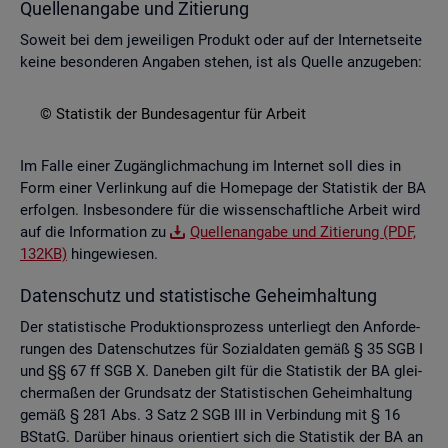
Quel­len­an­ga­be und Zi­tie­rung
So­weit bei dem je­wei­li­gen Pro­dukt oder auf der In­ter­net­sei­te
keine be­son­de­ren An­ga­ben ste­hen, ist als Quel­le an­zu­ge­ben:
© Sta­tis­tik der Bun­des­agen­tur für Ar­beit
Im Falle einer Zu­gäng­lich­ma­chung im In­ter­net soll dies in
Form einer Ver­lin­kung auf die Home­page der Sta­tis­tik der BA
er­fol­gen. Ins­be­son­de­re für die wis­sen­schaft­li­che Ar­beit wird
auf die In­for­ma­ti­on zu
Quel­len­an­ga­be und Zi­tie­rung (PDF,
132KB)
hin­ge­wie­sen.
Da­ten­schutz und sta­tis­ti­sche Ge­heim­hal­tung
Der sta­tis­ti­sche Pro­duk­ti­ons­pro­zess un­ter­liegt den An­for­de­
run­gen des Da­ten­schut­zes für So­zi­al­da­ten gemäß § 35 SGB I
und §§ 67 ff SGB X. Da­ne­ben gilt für die Sta­tis­tik der BA glei­
cher­ma­ßen der Grund­satz der Sta­tis­ti­schen Ge­heim­hal­tung
gemäß § 281 Abs. 3 Satz 2 SGB III in Ver­bin­dung mit § 16
BStatG. Dar­über hin­aus ori­en­tiert sich die Sta­tis­tik der BA an