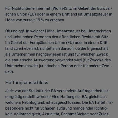
Für Nicht­un­ter­neh­mer mit (Wohn-)Sitz im Ge­biet der Eu­ro­päi­
schen Union (EU) oder in einem Dritt­land ist Um­satz­steu­er in
Höhe von zur­zeit 19 % zu er­he­ben.
Ob und ggf. in wel­cher Höhe Um­satz­steu­er bei Un­ter­neh­men
und ju­ris­ti­schen Per­so­nen des öf­fent­li­chen Rechts mit Sitz
im Ge­biet der Eu­ro­päi­schen Union (EU) oder in einem Dritt­
land zu er­he­ben ist, rich­tet sich da­nach, ob die Ei­gen­schaft
als Un­ter­neh­men nach­ge­wie­sen ist und für wel­chen Zweck
die sta­tis­ti­sche Aus­wer­tung ver­wen­det wird (für Zwe­cke des
Un­ter­neh­mens/der ju­ris­ti­schen Per­son oder für an­de­re Zwe­
cke).
Haf­tungs­aus­schluss
Jede von der Sta­tis­tik der BA ver­sen­de­te Auf­trags­ar­beit ist
sorg­fäl­tig er­stellt wor­den. Eine Haf­tung der BA, gleich aus
wel­chem Rechts­grund, ist aus­ge­schlos­sen. Die BA haf­tet ins­
be­son­de­re nicht für Schä­den auf­grund man­geln­der Rich­tig­
keit, Voll­stän­dig­keit, Ak­tua­li­tät, Recht­mä­ßig­keit oder Zu­läs­