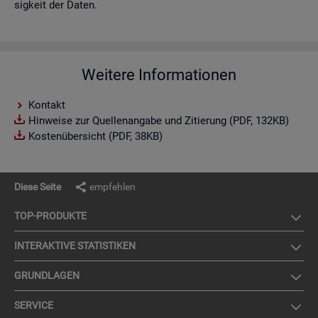
sig­keit der Daten.
Weitere Informationen
Kontakt
Hinweise zur Quellenangabe und Zitierung (PDF, 132KB)
Kostenübersicht (PDF, 38KB)
Diese Seite
empfehlen
TOP-PRO­DUK­TE
IN­TER­AK­TI­VE STA­TIS­TI­KEN
GRUND­LA­GEN
SER­VICE