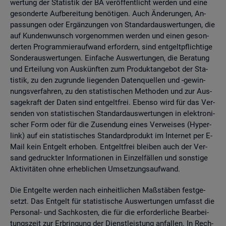
wer­tung der Sta­tis­tik der BA ver­öf­fent­licht wer­den und eine
ge­son­der­te Auf­be­rei­tung be­nö­ti­gen. Auch Än­de­run­gen, An­
pas­sun­gen oder Er­gän­zun­gen von Stan­dard­aus­wer­tun­gen, die
auf Kun­den­wunsch vor­ge­nom­men wer­den und einen ge­son­
der­ten Pro­gram­mier­auf­wand er­for­dern, sind ent­gelt­pflich­ti­ge
Son­der­aus­wer­tun­gen. Ein­fa­che Aus­wer­tun­gen, die Be­ra­tung
und Er­tei­lung von Aus­künf­ten zum Pro­dukt­an­ge­bot der Sta­
tis­tik, zu den zu­grun­de lie­gen­den Da­ten­quel­len und -ge­win­
nungs­ver­fah­ren, zu den sta­tis­ti­schen Me­tho­den und zur Aus­
sa­ge­kraft der Daten sind ent­gelt­frei. Eben­so wird für das Ver­
sen­den von sta­tis­ti­schen Stan­dard­aus­wer­tun­gen in elek­tro­ni­
scher Form oder für die Zu­sen­dung eines Ver­wei­ses (Hy­per­
link) auf ein sta­tis­ti­sches Stan­dard­pro­dukt im In­ter­net per E-
Mail kein Ent­gelt er­ho­ben. Ent­gelt­frei blei­ben auch der Ver­
sand ge­druck­ter In­for­ma­tio­nen in Ein­zel­fäl­len und sons­ti­ge
Ak­ti­vi­tä­ten ohne er­heb­li­chen Um­set­zungs­auf­wand.
Die Ent­gel­te wer­den nach ein­heit­li­chen Maß­stä­ben fest­ge­
setzt. Das Ent­gelt für sta­tis­ti­sche Aus­wer­tun­gen um­fasst die
Per­so­nal- und Sach­kos­ten, die für die er­for­der­li­che Be­ar­bei­
tungs­zeit zur Er­brin­gung der Dienst­leis­tung an­fal­len. In Rech­