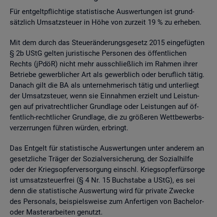
Für ent­gelt­pflich­ti­ge sta­tis­ti­sche Aus­wer­tun­gen ist grund­
sätz­lich Um­satz­steu­er in Höhe von zur­zeit 19 % zu er­he­ben.
Mit dem durch das Steu­er­än­de­rungs­ge­setz 2015 ein­ge­füg­ten
§ 2b UStG gel­ten ju­ris­ti­sche Per­so­nen des öf­fent­li­chen
Rechts (jPdöR) nicht mehr aus­schlie­ß­lich im Rah­men ihrer
Be­trie­be ge­werb­li­cher Art als ge­werb­lich oder be­ruf­lich tätig.
Da­nach gilt die BA als un­ter­neh­me­risch tätig und un­ter­liegt
der Um­satz­steu­er, wenn sie Ein­nah­men er­zielt und Leis­tun­
gen auf pri­vat­recht­li­cher Grund­la­ge oder Leis­tun­gen auf öf­
fent­lich-recht­li­cher Grund­la­ge, die zu grö­ße­ren Wett­be­werbs­
ver­zer­run­gen füh­ren wür­den, er­bringt.
Das Ent­gelt für sta­tis­ti­sche Aus­wer­tun­gen unter an­de­rem an
ge­setz­li­che Trä­ger der So­zi­al­ver­si­che­rung, der So­zi­al­hil­fe
oder der Kriegs­op­fer­ver­sor­gung einschl. Kriegs­op­fer­für­sor­ge
ist um­satz­steu­er­frei (§ 4 Nr. 15 Buch­sta­be a UStG), es sei
denn die sta­tis­ti­sche Aus­wer­tung wird für pri­va­te Zwe­cke
des Per­so­nals, bei­spiels­wei­se zum An­fer­ti­gen von Ba­che­lor-
oder Mas­ter­ar­bei­ten ge­nutzt.