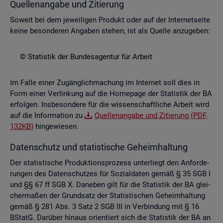
Quel­len­an­ga­be und Zi­tie­rung
So­weit bei dem je­wei­li­gen Pro­dukt oder auf der In­ter­net­sei­te
keine be­son­de­ren An­ga­ben ste­hen, ist als Quel­le an­zu­ge­ben:
© Sta­tis­tik der Bun­des­agen­tur für Ar­beit
Im Falle einer Zu­gäng­lich­ma­chung im In­ter­net soll dies in
Form einer Ver­lin­kung auf die Home­page der Sta­tis­tik der BA
er­fol­gen. Ins­be­son­de­re für die wis­sen­schaft­li­che Ar­beit wird
auf die In­for­ma­ti­on zu
Quel­len­an­ga­be und Zi­tie­rung (PDF,
132KB)
hin­ge­wie­sen.
Da­ten­schutz und sta­tis­ti­sche Ge­heim­hal­tung
Der sta­tis­ti­sche Pro­duk­ti­ons­pro­zess un­ter­liegt den An­for­de­
run­gen des Da­ten­schut­zes für So­zi­al­da­ten gemäß § 35 SGB I
und §§ 67 ff SGB X. Da­ne­ben gilt für die Sta­tis­tik der BA glei­
cher­ma­ßen der Grund­satz der Sta­tis­ti­schen Ge­heim­hal­tung
gemäß § 281 Abs. 3 Satz 2 SGB III in Ver­bin­dung mit § 16
BStatG. Dar­über hin­aus ori­en­tiert sich die Sta­tis­tik der BA an