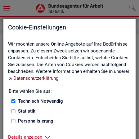
Impressum
Cookie-Einstellungen
Im­pres­sum der Sta­tis­tik der Bun­
Wir möchten unsere Online-Angebote auf Ihre Bedürfnisse
anpassen. Zu diesem Zweck setzen wir sogenannte
des­agen­tur für Ar­beit (BA)
Cookies ein. Entscheiden Sie bitte selbst, welche Cookies
Sie zulassen. Die Arten von Cookies werden nachfolgend
In­for­ma­tio­nen über den Her­aus­ge­ber
beschrieben. Weitere Informationen erhalten Sie in unserer
Datenschutzerklärung
.
Im­pres­sum der Bun­des­agen­tur für Ar­beit
Nut­zungs- und Be­zugs­be­din­gun­gen
Bitte wählen Sie aus:
Technisch Notwendig
Co­py­right und Mar­ken­schutz
Statistik
Die In­hal­te des In­ter­net­auf­tritts der BA sowie die Pro­duk­te
der Sta­tis­tik der BA ste­hen im geis­ti­gen Ei­gen­tum der BA und
Personalisierung
sind zur In­for­ma­ti­on grund­sätz­lich frei zu­gäng­lich, so­weit
nichts An­de­res ver­merkt ist.
Details anzeigen