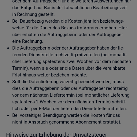
oder dem Auf­trag­ge­ber für alle wei­te­ren Aus­wer­tun­gen nur
das Ent­gelt auf Basis der tat­säch­li­chen Be­ar­bei­tungs­zeit
in Rech­nung ge­stellt.
Bei Dau­er­be­zug wer­den die Kos­ten jähr­lich be­zie­hungs­
wei­se für die Dauer des Be­zugs im Vor­aus er­ho­ben. Hier­
über er­hal­ten die Auf­trag­ge­be­rin oder der Auf­trag­ge­ber
eine Rech­nung.
Die Auf­trag­ge­be­rin oder der Auf­trag­ge­ber haben der lie­
fern­den Dienst­stel­le recht­zei­tig mit­zu­tei­len (bei mo­nat­li­
cher Lie­fe­rung spä­tes­tens zwei Wo­chen vor dem nächs­ten
Ter­min), wenn sie oder er die Daten über die ver­ein­bar­te
Frist hin­aus wei­ter be­zie­hen möch­te.
Soll die Da­ten­lie­fe­rung vor­zei­tig be­en­det wer­den, muss
dies die Auf­trag­ge­be­rin oder der Auf­trag­ge­ber recht­zei­tig
vor dem nächs­ten Lie­fer­ter­min (bei mo­nat­li­cher Lie­fe­rung
spä­tes­tens 2 Wo­chen vor dem nächs­ten Ter­min) schrift­
lich oder per E-Mail der lie­fern­den Dienst­stel­le mit­tei­len.
Bei vor­zei­ti­ger Be­en­di­gung wer­den die Kos­ten für das
nicht in An­spruch ge­nom­me­ne Abon­ne­ment er­stat­tet.
Hin­wei­se zur Er­he­bung der Um­satz­steu­er