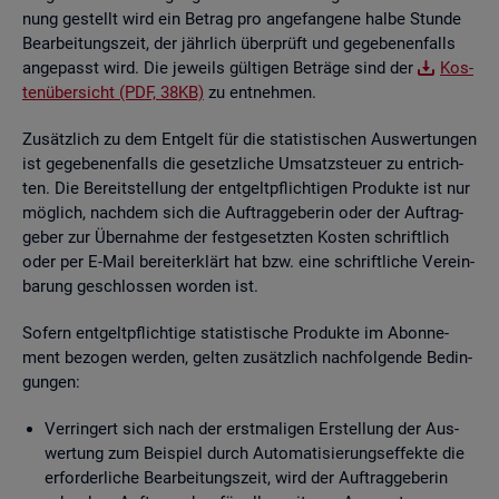
nung ge­stellt wird ein Be­trag pro an­ge­fan­ge­ne halbe Stun­de
Be­ar­bei­tungs­zeit, der jähr­lich über­prüft und ge­ge­be­nen­falls
an­ge­passt wird. Die je­weils gül­ti­gen Be­trä­ge sind der
Kos­
ten­über­sicht (PDF, 38KB)
zu ent­neh­men.
Zu­sätz­lich zu dem Ent­gelt für die sta­tis­ti­schen Aus­wer­tun­gen
ist ge­ge­be­nen­falls die ge­setz­li­che Um­satz­steu­er zu ent­rich­
ten. Die Be­reit­stel­lung der ent­gelt­pflich­ti­gen Pro­duk­te ist nur
mög­lich, nach­dem sich die Auf­trag­ge­be­rin oder der Auf­trag­
ge­ber zur Über­nah­me der fest­ge­setz­ten Kos­ten schrift­lich
oder per E-Mail be­reit­er­klärt hat bzw. eine schrift­li­che Ver­ein­
ba­rung ge­schlos­sen wor­den ist.
So­fern ent­gelt­pflich­ti­ge sta­tis­ti­sche Pro­duk­te im Abon­ne­
ment be­zo­gen wer­den, gel­ten zu­sätz­lich nach­fol­gen­de Be­din­
gun­gen:
Ver­rin­gert sich nach der erst­ma­li­gen Er­stel­lung der Aus­
wer­tung zum Bei­spiel durch Au­to­ma­ti­sie­rungs­ef­fek­te die
er­for­der­li­che Be­ar­bei­tungs­zeit, wird der Auf­trag­ge­be­rin