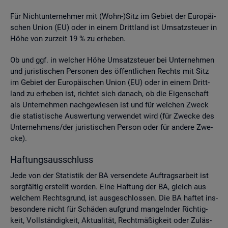
Für Nicht­un­ter­neh­mer mit (Wohn-)Sitz im Ge­biet der Eu­ro­päi­
schen Union (EU) oder in einem Dritt­land ist Um­satz­steu­er in
Höhe von zur­zeit 19 % zu er­he­ben.
Ob und ggf. in wel­cher Höhe Um­satz­steu­er bei Un­ter­neh­men
und ju­ris­ti­schen Per­so­nen des öf­fent­li­chen Rechts mit Sitz
im Ge­biet der Eu­ro­päi­schen Union (EU) oder in einem Dritt­
land zu er­he­ben ist, rich­tet sich da­nach, ob die Ei­gen­schaft
als Un­ter­neh­men nach­ge­wie­sen ist und für wel­chen Zweck
die sta­tis­ti­sche Aus­wer­tung ver­wen­det wird (für Zwe­cke des
Un­ter­neh­mens/der ju­ris­ti­schen Per­son oder für an­de­re Zwe­
cke).
Haf­tungs­aus­schluss
Jede von der Sta­tis­tik der BA ver­sen­de­te Auf­trags­ar­beit ist
sorg­fäl­tig er­stellt wor­den. Eine Haf­tung der BA, gleich aus
wel­chem Rechts­grund, ist aus­ge­schlos­sen. Die BA haf­tet ins­
be­son­de­re nicht für Schä­den auf­grund man­geln­der Rich­tig­
keit, Voll­stän­dig­keit, Ak­tua­li­tät, Recht­mä­ßig­keit oder Zu­läs­