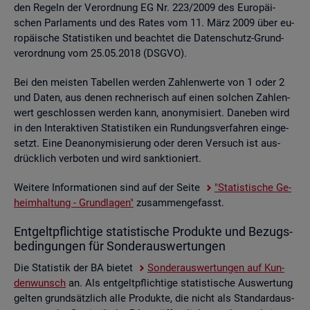
den Re­geln der Ver­ord­nung EG Nr. 223/2009 des Eu­ro­päi­
schen Par­la­ments und des Rates vom 11. März 2009 über eu­
ro­päi­sche Sta­tis­ti­ken und be­ach­tet die Da­ten­schutz-Grund­
ver­ord­nung vom 25.05.2018 (DSGVO).
Bei den meis­ten Ta­bel­len wer­den Zah­len­wer­te von 1 oder 2
und Daten, aus denen rech­ne­risch auf einen sol­chen Zah­len­
wert ge­schlos­sen wer­den kann, an­ony­mi­siert. Da­ne­ben wird
in den In­ter­ak­ti­ven Sta­tis­ti­ken ein Run­dungs­ver­fah­ren ein­ge­
setzt. Eine De­an­ony­mi­sie­rung oder deren Ver­such ist aus­
drück­lich ver­bo­ten und wird sank­tio­niert.
Wei­te­re In­for­ma­tio­nen sind auf der Seite
"Sta­tis­ti­sche Ge­
heim­hal­tung - Grund­la­gen"
zu­sam­men­ge­fasst.
Ent­gelt­pflich­ti­ge sta­tis­ti­sche Pro­duk­te und Be­zugs­
be­din­gun­gen für Son­der­aus­wer­tun­gen
Die Sta­tis­tik der BA bie­tet
Son­der­aus­wer­tun­gen auf Kun­
den­wunsch
an. Als ent­gelt­pflich­ti­ge sta­tis­ti­sche Aus­wer­tung
gel­ten grund­sätz­lich alle Pro­duk­te, die nicht als Stan­dard­aus­