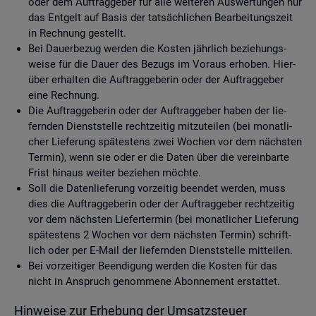
oder dem Auf­trag­ge­ber für alle wei­te­ren Aus­wer­tun­gen nur
das Ent­gelt auf Basis der tat­säch­li­chen Be­ar­bei­tungs­zeit
in Rech­nung ge­stellt.
Bei Dau­er­be­zug wer­den die Kos­ten jähr­lich be­zie­hungs­
wei­se für die Dauer des Be­zugs im Vor­aus er­ho­ben. Hier­
über er­hal­ten die Auf­trag­ge­be­rin oder der Auf­trag­ge­ber
eine Rech­nung.
Die Auf­trag­ge­be­rin oder der Auf­trag­ge­ber haben der lie­
fern­den Dienst­stel­le recht­zei­tig mit­zu­tei­len (bei mo­nat­li­
cher Lie­fe­rung spä­tes­tens zwei Wo­chen vor dem nächs­ten
Ter­min), wenn sie oder er die Daten über die ver­ein­bar­te
Frist hin­aus wei­ter be­zie­hen möch­te.
Soll die Da­ten­lie­fe­rung vor­zei­tig be­en­det wer­den, muss
dies die Auf­trag­ge­be­rin oder der Auf­trag­ge­ber recht­zei­tig
vor dem nächs­ten Lie­fer­ter­min (bei mo­nat­li­cher Lie­fe­rung
spä­tes­tens 2 Wo­chen vor dem nächs­ten Ter­min) schrift­
lich oder per E-Mail der lie­fern­den Dienst­stel­le mit­tei­len.
Bei vor­zei­ti­ger Be­en­di­gung wer­den die Kos­ten für das
nicht in An­spruch ge­nom­me­ne Abon­ne­ment er­stat­tet.
Hin­wei­se zur Er­he­bung der Um­satz­steu­er