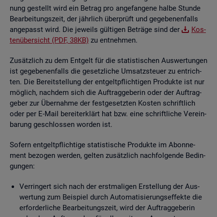
nung ge­stellt wird ein Be­trag pro an­ge­fan­ge­ne halbe Stun­de
Be­ar­bei­tungs­zeit, der jähr­lich über­prüft und ge­ge­be­nen­falls
an­ge­passt wird. Die je­weils gül­ti­gen Be­trä­ge sind der
Kos­
ten­über­sicht (PDF, 38KB)
zu ent­neh­men.
Zu­sätz­lich zu dem Ent­gelt für die sta­tis­ti­schen Aus­wer­tun­gen
ist ge­ge­be­nen­falls die ge­setz­li­che Um­satz­steu­er zu ent­rich­
ten. Die Be­reit­stel­lung der ent­gelt­pflich­ti­gen Pro­duk­te ist nur
mög­lich, nach­dem sich die Auf­trag­ge­be­rin oder der Auf­trag­
ge­ber zur Über­nah­me der fest­ge­setz­ten Kos­ten schrift­lich
oder per E-Mail be­reit­er­klärt hat bzw. eine schrift­li­che Ver­ein­
ba­rung ge­schlos­sen wor­den ist.
So­fern ent­gelt­pflich­ti­ge sta­tis­ti­sche Pro­duk­te im Abon­ne­
ment be­zo­gen wer­den, gel­ten zu­sätz­lich nach­fol­gen­de Be­din­
gun­gen:
Ver­rin­gert sich nach der erst­ma­li­gen Er­stel­lung der Aus­
wer­tung zum Bei­spiel durch Au­to­ma­ti­sie­rungs­ef­fek­te die
er­for­der­li­che Be­ar­bei­tungs­zeit, wird der Auf­trag­ge­be­rin