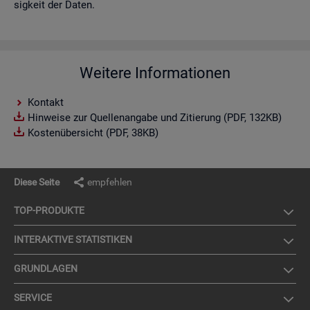
sig­keit der Daten.
Weitere Informationen
Kontakt
Hinweise zur Quellenangabe und Zitierung (PDF, 132KB)
Kostenübersicht (PDF, 38KB)
Diese Seite
empfehlen
TOP-PRO­DUK­TE
IN­TER­AK­TI­VE STA­TIS­TI­KEN
GRUND­LA­GEN
SER­VICE