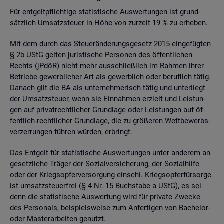
Für ent­gelt­pflich­ti­ge sta­tis­ti­sche Aus­wer­tun­gen ist grund­
sätz­lich Um­satz­steu­er in Höhe von zur­zeit 19 % zu er­he­ben.
Mit dem durch das Steu­er­än­de­rungs­ge­setz 2015 ein­ge­füg­ten
§ 2b UStG gel­ten ju­ris­ti­sche Per­so­nen des öf­fent­li­chen
Rechts (jPdöR) nicht mehr aus­schlie­ß­lich im Rah­men ihrer
Be­trie­be ge­werb­li­cher Art als ge­werb­lich oder be­ruf­lich tätig.
Da­nach gilt die BA als un­ter­neh­me­risch tätig und un­ter­liegt
der Um­satz­steu­er, wenn sie Ein­nah­men er­zielt und Leis­tun­
gen auf pri­vat­recht­li­cher Grund­la­ge oder Leis­tun­gen auf öf­
fent­lich-recht­li­cher Grund­la­ge, die zu grö­ße­ren Wett­be­werbs­
ver­zer­run­gen füh­ren wür­den, er­bringt.
Das Ent­gelt für sta­tis­ti­sche Aus­wer­tun­gen unter an­de­rem an
ge­setz­li­che Trä­ger der So­zi­al­ver­si­che­rung, der So­zi­al­hil­fe
oder der Kriegs­op­fer­ver­sor­gung einschl. Kriegs­op­fer­für­sor­ge
ist um­satz­steu­er­frei (§ 4 Nr. 15 Buch­sta­be a UStG), es sei
denn die sta­tis­ti­sche Aus­wer­tung wird für pri­va­te Zwe­cke
des Per­so­nals, bei­spiels­wei­se zum An­fer­ti­gen von Ba­che­lor-
oder Mas­ter­ar­bei­ten ge­nutzt.