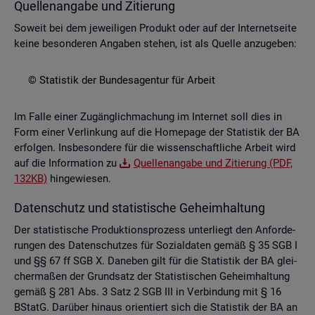
Quel­len­an­ga­be und Zi­tie­rung
So­weit bei dem je­wei­li­gen Pro­dukt oder auf der In­ter­net­sei­te
keine be­son­de­ren An­ga­ben ste­hen, ist als Quel­le an­zu­ge­ben:
© Sta­tis­tik der Bun­des­agen­tur für Ar­beit
Im Falle einer Zu­gäng­lich­ma­chung im In­ter­net soll dies in
Form einer Ver­lin­kung auf die Home­page der Sta­tis­tik der BA
er­fol­gen. Ins­be­son­de­re für die wis­sen­schaft­li­che Ar­beit wird
auf die In­for­ma­ti­on zu
Quel­len­an­ga­be und Zi­tie­rung (PDF,
132KB)
hin­ge­wie­sen.
Da­ten­schutz und sta­tis­ti­sche Ge­heim­hal­tung
Der sta­tis­ti­sche Pro­duk­ti­ons­pro­zess un­ter­liegt den An­for­de­
run­gen des Da­ten­schut­zes für So­zi­al­da­ten gemäß § 35 SGB I
und §§ 67 ff SGB X. Da­ne­ben gilt für die Sta­tis­tik der BA glei­
cher­ma­ßen der Grund­satz der Sta­tis­ti­schen Ge­heim­hal­tung
gemäß § 281 Abs. 3 Satz 2 SGB III in Ver­bin­dung mit § 16
BStatG. Dar­über hin­aus ori­en­tiert sich die Sta­tis­tik der BA an