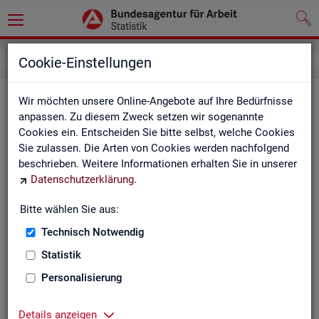
Impressum
Cookie-Einstellungen
Im­pres­sum der Sta­tis­tik der Bun­
Wir möchten unsere Online-Angebote auf Ihre Bedürfnisse
anpassen. Zu diesem Zweck setzen wir sogenannte
des­agen­tur für Ar­beit (BA)
Cookies ein. Entscheiden Sie bitte selbst, welche Cookies
Sie zulassen. Die Arten von Cookies werden nachfolgend
In­for­ma­tio­nen über den Her­aus­ge­ber
beschrieben. Weitere Informationen erhalten Sie in unserer
Datenschutzerklärung
.
Im­pres­sum der Bun­des­agen­tur für Ar­beit
Nut­zungs- und Be­zugs­be­din­gun­gen
Bitte wählen Sie aus:
Technisch Notwendig
Co­py­right und Mar­ken­schutz
Statistik
Die In­hal­te des In­ter­net­auf­tritts der BA sowie die Pro­duk­te
der Sta­tis­tik der BA ste­hen im geis­ti­gen Ei­gen­tum der BA und
Personalisierung
sind zur In­for­ma­ti­on grund­sätz­lich frei zu­gäng­lich, so­weit
nichts An­de­res ver­merkt ist.
Details anzeigen