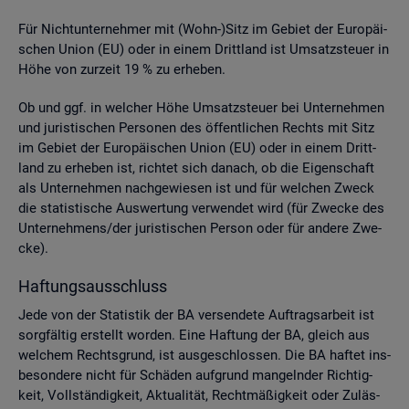
Für Nicht­un­ter­neh­mer mit (Wohn-)Sitz im Ge­biet der Eu­ro­päi­
schen Union (EU) oder in einem Dritt­land ist Um­satz­steu­er in
Höhe von zur­zeit 19 % zu er­he­ben.
Ob und ggf. in wel­cher Höhe Um­satz­steu­er bei Un­ter­neh­men
und ju­ris­ti­schen Per­so­nen des öf­fent­li­chen Rechts mit Sitz
im Ge­biet der Eu­ro­päi­schen Union (EU) oder in einem Dritt­
land zu er­he­ben ist, rich­tet sich da­nach, ob die Ei­gen­schaft
als Un­ter­neh­men nach­ge­wie­sen ist und für wel­chen Zweck
die sta­tis­ti­sche Aus­wer­tung ver­wen­det wird (für Zwe­cke des
Un­ter­neh­mens/der ju­ris­ti­schen Per­son oder für an­de­re Zwe­
cke).
Haf­tungs­aus­schluss
Jede von der Sta­tis­tik der BA ver­sen­de­te Auf­trags­ar­beit ist
sorg­fäl­tig er­stellt wor­den. Eine Haf­tung der BA, gleich aus
wel­chem Rechts­grund, ist aus­ge­schlos­sen. Die BA haf­tet ins­
be­son­de­re nicht für Schä­den auf­grund man­geln­der Rich­tig­
keit, Voll­stän­dig­keit, Ak­tua­li­tät, Recht­mä­ßig­keit oder Zu­läs­