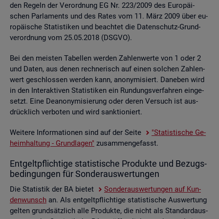
den Re­geln der Ver­ord­nung EG Nr. 223/2009 des Eu­ro­päi­
schen Par­la­ments und des Rates vom 11. März 2009 über eu­
ro­päi­sche Sta­tis­ti­ken und be­ach­tet die Da­ten­schutz-Grund­
ver­ord­nung vom 25.05.2018 (DSGVO).
Bei den meis­ten Ta­bel­len wer­den Zah­len­wer­te von 1 oder 2
und Daten, aus denen rech­ne­risch auf einen sol­chen Zah­len­
wert ge­schlos­sen wer­den kann, an­ony­mi­siert. Da­ne­ben wird
in den In­ter­ak­ti­ven Sta­tis­ti­ken ein Run­dungs­ver­fah­ren ein­ge­
setzt. Eine De­an­ony­mi­sie­rung oder deren Ver­such ist aus­
drück­lich ver­bo­ten und wird sank­tio­niert.
Wei­te­re In­for­ma­tio­nen sind auf der Seite
"Sta­tis­ti­sche Ge­
heim­hal­tung - Grund­la­gen"
zu­sam­men­ge­fasst.
Ent­gelt­pflich­ti­ge sta­tis­ti­sche Pro­duk­te und Be­zugs­
be­din­gun­gen für Son­der­aus­wer­tun­gen
Die Sta­tis­tik der BA bie­tet
Son­der­aus­wer­tun­gen auf Kun­
den­wunsch
an. Als ent­gelt­pflich­ti­ge sta­tis­ti­sche Aus­wer­tung
gel­ten grund­sätz­lich alle Pro­duk­te, die nicht als Stan­dard­aus­