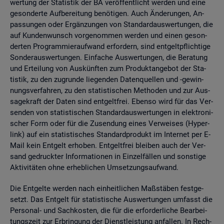
wer­tung der Sta­tis­tik der BA ver­öf­fent­licht wer­den und eine
ge­son­der­te Auf­be­rei­tung be­nö­ti­gen. Auch Än­de­run­gen, An­
pas­sun­gen oder Er­gän­zun­gen von Stan­dard­aus­wer­tun­gen, die
auf Kun­den­wunsch vor­ge­nom­men wer­den und einen ge­son­
der­ten Pro­gram­mier­auf­wand er­for­dern, sind ent­gelt­pflich­ti­ge
Son­der­aus­wer­tun­gen. Ein­fa­che Aus­wer­tun­gen, die Be­ra­tung
und Er­tei­lung von Aus­künf­ten zum Pro­dukt­an­ge­bot der Sta­
tis­tik, zu den zu­grun­de lie­gen­den Da­ten­quel­len und -ge­win­
nungs­ver­fah­ren, zu den sta­tis­ti­schen Me­tho­den und zur Aus­
sa­ge­kraft der Daten sind ent­gelt­frei. Eben­so wird für das Ver­
sen­den von sta­tis­ti­schen Stan­dard­aus­wer­tun­gen in elek­tro­ni­
scher Form oder für die Zu­sen­dung eines Ver­wei­ses (Hy­per­
link) auf ein sta­tis­ti­sches Stan­dard­pro­dukt im In­ter­net per E-
Mail kein Ent­gelt er­ho­ben. Ent­gelt­frei blei­ben auch der Ver­
sand ge­druck­ter In­for­ma­tio­nen in Ein­zel­fäl­len und sons­ti­ge
Ak­ti­vi­tä­ten ohne er­heb­li­chen Um­set­zungs­auf­wand.
Die Ent­gel­te wer­den nach ein­heit­li­chen Maß­stä­ben fest­ge­
setzt. Das Ent­gelt für sta­tis­ti­sche Aus­wer­tun­gen um­fasst die
Per­so­nal- und Sach­kos­ten, die für die er­for­der­li­che Be­ar­bei­
tungs­zeit zur Er­brin­gung der Dienst­leis­tung an­fal­len. In Rech­