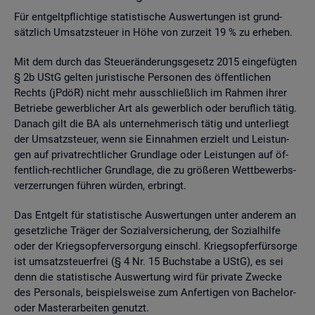
Für ent­gelt­pflich­ti­ge sta­tis­ti­sche Aus­wer­tun­gen ist grund­
sätz­lich Um­satz­steu­er in Höhe von zur­zeit 19 % zu er­he­ben.
Mit dem durch das Steu­er­än­de­rungs­ge­setz 2015 ein­ge­füg­ten
§ 2b UStG gel­ten ju­ris­ti­sche Per­so­nen des öf­fent­li­chen
Rechts (jPdöR) nicht mehr aus­schlie­ß­lich im Rah­men ihrer
Be­trie­be ge­werb­li­cher Art als ge­werb­lich oder be­ruf­lich tätig.
Da­nach gilt die BA als un­ter­neh­me­risch tätig und un­ter­liegt
der Um­satz­steu­er, wenn sie Ein­nah­men er­zielt und Leis­tun­
gen auf pri­vat­recht­li­cher Grund­la­ge oder Leis­tun­gen auf öf­
fent­lich-recht­li­cher Grund­la­ge, die zu grö­ße­ren Wett­be­werbs­
ver­zer­run­gen füh­ren wür­den, er­bringt.
Das Ent­gelt für sta­tis­ti­sche Aus­wer­tun­gen unter an­de­rem an
ge­setz­li­che Trä­ger der So­zi­al­ver­si­che­rung, der So­zi­al­hil­fe
oder der Kriegs­op­fer­ver­sor­gung einschl. Kriegs­op­fer­für­sor­ge
ist um­satz­steu­er­frei (§ 4 Nr. 15 Buch­sta­be a UStG), es sei
denn die sta­tis­ti­sche Aus­wer­tung wird für pri­va­te Zwe­cke
des Per­so­nals, bei­spiels­wei­se zum An­fer­ti­gen von Ba­che­lor-
oder Mas­ter­ar­bei­ten ge­nutzt.