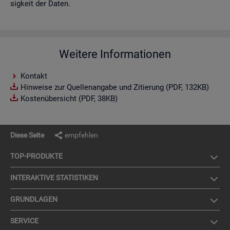
sig­keit der Daten.
Weitere Informationen
Kontakt
Hinweise zur Quellenangabe und Zitierung (PDF, 132KB)
Kostenübersicht (PDF, 38KB)
Diese Seite
empfehlen
TOP-PRO­DUK­TE
IN­TER­AK­TI­VE STA­TIS­TI­KEN
GRUND­LA­GEN
SER­VICE