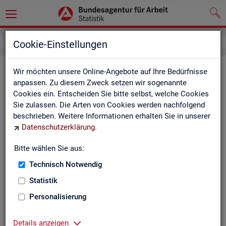
Impressum
Cookie-Einstellungen
Im­pres­sum der Sta­tis­tik der Bun­
Wir möchten unsere Online-Angebote auf Ihre Bedürfnisse
anpassen. Zu diesem Zweck setzen wir sogenannte
des­agen­tur für Ar­beit (BA)
Cookies ein. Entscheiden Sie bitte selbst, welche Cookies
Sie zulassen. Die Arten von Cookies werden nachfolgend
In­for­ma­tio­nen über den Her­aus­ge­ber
beschrieben. Weitere Informationen erhalten Sie in unserer
Datenschutzerklärung
.
Im­pres­sum der Bun­des­agen­tur für Ar­beit
Nut­zungs- und Be­zugs­be­din­gun­gen
Bitte wählen Sie aus:
Technisch Notwendig
Co­py­right und Mar­ken­schutz
Statistik
Die In­hal­te des In­ter­net­auf­tritts der BA sowie die Pro­duk­te
der Sta­tis­tik der BA ste­hen im geis­ti­gen Ei­gen­tum der BA und
Personalisierung
sind zur In­for­ma­ti­on grund­sätz­lich frei zu­gäng­lich, so­weit
nichts An­de­res ver­merkt ist.
Details anzeigen