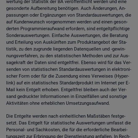
wer­tung der Sta­tis­tik der BA ver­öf­fent­licht wer­den und eine
ge­son­der­te Auf­be­rei­tung be­nö­ti­gen. Auch Än­de­run­gen, An­
pas­sun­gen oder Er­gän­zun­gen von Stan­dard­aus­wer­tun­gen, die
auf Kun­den­wunsch vor­ge­nom­men wer­den und einen ge­son­
der­ten Pro­gram­mier­auf­wand er­for­dern, sind ent­gelt­pflich­ti­ge
Son­der­aus­wer­tun­gen. Ein­fa­che Aus­wer­tun­gen, die Be­ra­tung
und Er­tei­lung von Aus­künf­ten zum Pro­dukt­an­ge­bot der Sta­
tis­tik, zu den zu­grun­de lie­gen­den Da­ten­quel­len und -ge­win­
nungs­ver­fah­ren, zu den sta­tis­ti­schen Me­tho­den und zur Aus­
sa­ge­kraft der Daten sind ent­gelt­frei. Eben­so wird für das Ver­
sen­den von sta­tis­ti­schen Stan­dard­aus­wer­tun­gen in elek­tro­ni­
scher Form oder für die Zu­sen­dung eines Ver­wei­ses (Hy­per­
link) auf ein sta­tis­ti­sches Stan­dard­pro­dukt im In­ter­net per E-
Mail kein Ent­gelt er­ho­ben. Ent­gelt­frei blei­ben auch der Ver­
sand ge­druck­ter In­for­ma­tio­nen in Ein­zel­fäl­len und sons­ti­ge
Ak­ti­vi­tä­ten ohne er­heb­li­chen Um­set­zungs­auf­wand.
Die Ent­gel­te wer­den nach ein­heit­li­chen Maß­stä­ben fest­ge­
setzt. Das Ent­gelt für sta­tis­ti­sche Aus­wer­tun­gen um­fasst die
Per­so­nal- und Sach­kos­ten, die für die er­for­der­li­che Be­ar­bei­
tungs­zeit zur Er­brin­gung der Dienst­leis­tung an­fal­len. In Rech­