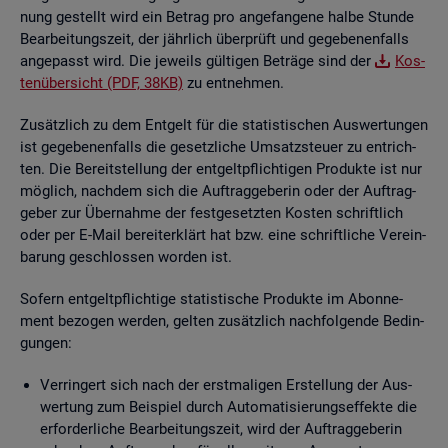
nung ge­stellt wird ein Be­trag pro an­ge­fan­ge­ne halbe Stun­de
Be­ar­bei­tungs­zeit, der jähr­lich über­prüft und ge­ge­be­nen­falls
an­ge­passt wird. Die je­weils gül­ti­gen Be­trä­ge sind der
Kos­
ten­über­sicht (PDF, 38KB)
zu ent­neh­men.
Zu­sätz­lich zu dem Ent­gelt für die sta­tis­ti­schen Aus­wer­tun­gen
ist ge­ge­be­nen­falls die ge­setz­li­che Um­satz­steu­er zu ent­rich­
ten. Die Be­reit­stel­lung der ent­gelt­pflich­ti­gen Pro­duk­te ist nur
mög­lich, nach­dem sich die Auf­trag­ge­be­rin oder der Auf­trag­
ge­ber zur Über­nah­me der fest­ge­setz­ten Kos­ten schrift­lich
oder per E-Mail be­reit­er­klärt hat bzw. eine schrift­li­che Ver­ein­
ba­rung ge­schlos­sen wor­den ist.
So­fern ent­gelt­pflich­ti­ge sta­tis­ti­sche Pro­duk­te im Abon­ne­
ment be­zo­gen wer­den, gel­ten zu­sätz­lich nach­fol­gen­de Be­din­
gun­gen:
Ver­rin­gert sich nach der erst­ma­li­gen Er­stel­lung der Aus­
wer­tung zum Bei­spiel durch Au­to­ma­ti­sie­rungs­ef­fek­te die
er­for­der­li­che Be­ar­bei­tungs­zeit, wird der Auf­trag­ge­be­rin