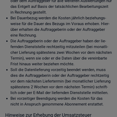
oder dem Auf­trag­ge­ber für alle wei­te­ren Aus­wer­tun­gen nur
das Ent­gelt auf Basis der tat­säch­li­chen Be­ar­bei­tungs­zeit
in Rech­nung ge­stellt.
Bei Dau­er­be­zug wer­den die Kos­ten jähr­lich be­zie­hungs­
wei­se für die Dauer des Be­zugs im Vor­aus er­ho­ben. Hier­
über er­hal­ten die Auf­trag­ge­be­rin oder der Auf­trag­ge­ber
eine Rech­nung.
Die Auf­trag­ge­be­rin oder der Auf­trag­ge­ber haben der lie­
fern­den Dienst­stel­le recht­zei­tig mit­zu­tei­len (bei mo­nat­li­
cher Lie­fe­rung spä­tes­tens zwei Wo­chen vor dem nächs­ten
Ter­min), wenn sie oder er die Daten über die ver­ein­bar­te
Frist hin­aus wei­ter be­zie­hen möch­te.
Soll die Da­ten­lie­fe­rung vor­zei­tig be­en­det wer­den, muss
dies die Auf­trag­ge­be­rin oder der Auf­trag­ge­ber recht­zei­tig
vor dem nächs­ten Lie­fer­ter­min (bei mo­nat­li­cher Lie­fe­rung
spä­tes­tens 2 Wo­chen vor dem nächs­ten Ter­min) schrift­
lich oder per E-Mail der lie­fern­den Dienst­stel­le mit­tei­len.
Bei vor­zei­ti­ger Be­en­di­gung wer­den die Kos­ten für das
nicht in An­spruch ge­nom­me­ne Abon­ne­ment er­stat­tet.
Hin­wei­se zur Er­he­bung der Um­satz­steu­er