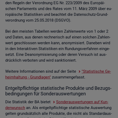
den Re­geln der Ver­ord­nung EG Nr. 223/2009 des Eu­ro­päi­
schen Par­la­ments und des Rates vom 11. März 2009 über eu­
ro­päi­sche Sta­tis­ti­ken und be­ach­tet die Da­ten­schutz-Grund­
ver­ord­nung vom 25.05.2018 (DSGVO).
Bei den meis­ten Ta­bel­len wer­den Zah­len­wer­te von 1 oder 2
und Daten, aus denen rech­ne­risch auf einen sol­chen Zah­len­
wert ge­schlos­sen wer­den kann, an­ony­mi­siert. Da­ne­ben wird
in den In­ter­ak­ti­ven Sta­tis­ti­ken ein Run­dungs­ver­fah­ren ein­ge­
setzt. Eine De­an­ony­mi­sie­rung oder deren Ver­such ist aus­
drück­lich ver­bo­ten und wird sank­tio­niert.
Wei­te­re In­for­ma­tio­nen sind auf der Seite
"Sta­tis­ti­sche Ge­
heim­hal­tung - Grund­la­gen"
zu­sam­men­ge­fasst.
Ent­gelt­pflich­ti­ge sta­tis­ti­sche Pro­duk­te und Be­zugs­
be­din­gun­gen für Son­der­aus­wer­tun­gen
Die Sta­tis­tik der BA bie­tet
Son­der­aus­wer­tun­gen auf Kun­
den­wunsch
an. Als ent­gelt­pflich­ti­ge sta­tis­ti­sche Aus­wer­tung
gel­ten grund­sätz­lich alle Pro­duk­te, die nicht als Stan­dard­aus­