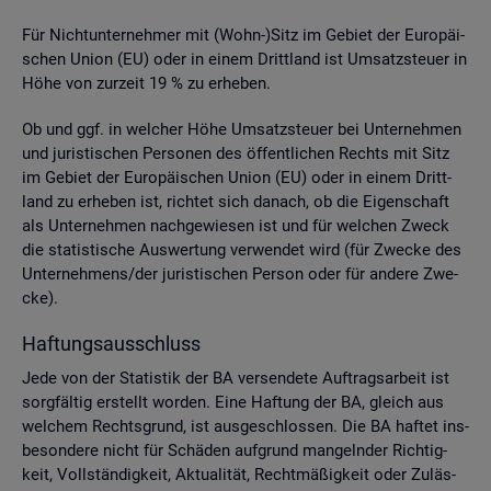
Für Nicht­un­ter­neh­mer mit (Wohn-)Sitz im Ge­biet der Eu­ro­päi­
schen Union (EU) oder in einem Dritt­land ist Um­satz­steu­er in
Höhe von zur­zeit 19 % zu er­he­ben.
Ob und ggf. in wel­cher Höhe Um­satz­steu­er bei Un­ter­neh­men
und ju­ris­ti­schen Per­so­nen des öf­fent­li­chen Rechts mit Sitz
im Ge­biet der Eu­ro­päi­schen Union (EU) oder in einem Dritt­
land zu er­he­ben ist, rich­tet sich da­nach, ob die Ei­gen­schaft
als Un­ter­neh­men nach­ge­wie­sen ist und für wel­chen Zweck
die sta­tis­ti­sche Aus­wer­tung ver­wen­det wird (für Zwe­cke des
Un­ter­neh­mens/der ju­ris­ti­schen Per­son oder für an­de­re Zwe­
cke).
Haf­tungs­aus­schluss
Jede von der Sta­tis­tik der BA ver­sen­de­te Auf­trags­ar­beit ist
sorg­fäl­tig er­stellt wor­den. Eine Haf­tung der BA, gleich aus
wel­chem Rechts­grund, ist aus­ge­schlos­sen. Die BA haf­tet ins­
be­son­de­re nicht für Schä­den auf­grund man­geln­der Rich­tig­
keit, Voll­stän­dig­keit, Ak­tua­li­tät, Recht­mä­ßig­keit oder Zu­läs­