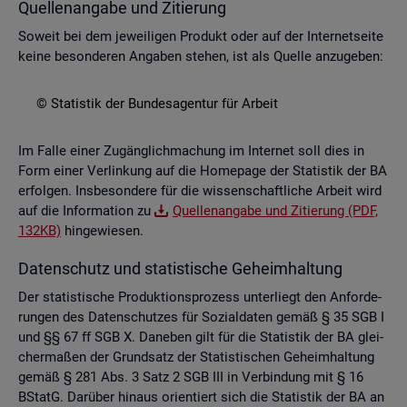
Quel­len­an­ga­be und Zi­tie­rung
So­weit bei dem je­wei­li­gen Pro­dukt oder auf der In­ter­net­sei­te
keine be­son­de­ren An­ga­ben ste­hen, ist als Quel­le an­zu­ge­ben:
© Sta­tis­tik der Bun­des­agen­tur für Ar­beit
Im Falle einer Zu­gäng­lich­ma­chung im In­ter­net soll dies in
Form einer Ver­lin­kung auf die Home­page der Sta­tis­tik der BA
er­fol­gen. Ins­be­son­de­re für die wis­sen­schaft­li­che Ar­beit wird
auf die In­for­ma­ti­on zu
Quel­len­an­ga­be und Zi­tie­rung (PDF,
132KB)
hin­ge­wie­sen.
Da­ten­schutz und sta­tis­ti­sche Ge­heim­hal­tung
Der sta­tis­ti­sche Pro­duk­ti­ons­pro­zess un­ter­liegt den An­for­de­
run­gen des Da­ten­schut­zes für So­zi­al­da­ten gemäß § 35 SGB I
und §§ 67 ff SGB X. Da­ne­ben gilt für die Sta­tis­tik der BA glei­
cher­ma­ßen der Grund­satz der Sta­tis­ti­schen Ge­heim­hal­tung
gemäß § 281 Abs. 3 Satz 2 SGB III in Ver­bin­dung mit § 16
BStatG. Dar­über hin­aus ori­en­tiert sich die Sta­tis­tik der BA an