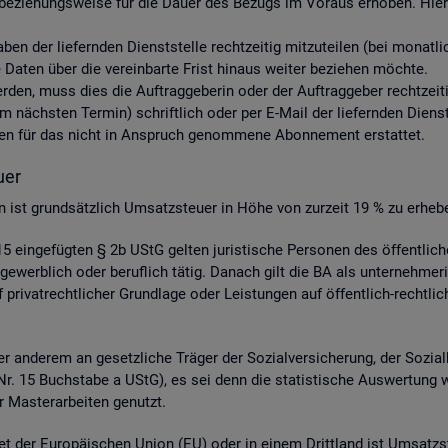
be­zie­hungs­wei­se für die Dauer des Be­zugs im Vor­aus er­ho­ben. Hier­ü
aben der lie­fern­den Dienst­stel­le recht­zei­tig mit­zu­tei­len (bei mo­nat
aten über die ver­ein­bar­te Frist hin­aus wei­ter be­zie­hen möch­te.
 wer­den, muss dies die Auf­trag­ge­be­rin oder der Auf­trag­ge­ber recht­zei­
nächs­ten Ter­min) schrift­lich oder per E-Mail der lie­fern­den Dienst­st
s­ten für das nicht in An­spruch ge­nom­me­ne Abon­ne­ment er­stat­tet.
­er
­gen ist grund­sätz­lich Um­satz­steu­er in Höhe von zur­zeit 19 % zu er­he­b
 ein­ge­füg­ten § 2b UStG gel­ten ju­ris­ti­sche Per­so­nen des öf­fent­li
ge­werb­lich oder be­ruf­lich tätig. Da­nach gilt die BA als un­ter­neh­me­r
ri­vat­recht­li­cher Grund­la­ge oder Leis­tun­gen auf öf­fent­lich-recht­li­
 an­de­rem an ge­setz­li­che Trä­ger der So­zi­al­ver­si­che­rung, der So­zi­a
 4 Nr. 15 Buch­sta­be a UStG), es sei denn die sta­tis­ti­sche Aus­wer­tung 
 Mas­ter­ar­bei­ten ge­nutzt.
et der Eu­ro­päi­schen Union (EU) oder in einem Dritt­land ist Um­satz­s