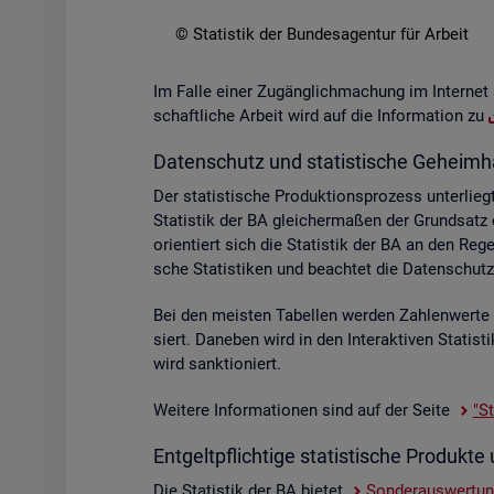
© Sta­tis­tik der Bun­des­agen­tur für Ar­beit
Im Falle einer Zu­gäng­lich­ma­chung im In­ter­net 
schaft­li­che Ar­beit wird auf die In­for­ma­ti­on zu
Da­ten­schutz und sta­tis­ti­sche Ge­heim­h
Der sta­tis­ti­sche Pro­duk­ti­ons­pro­zess un­ter­
Sta­tis­tik der BA glei­cher­ma­ßen der Grund­sat
ori­en­tiert sich die Sta­tis­tik der BA an den R
sche Sta­tis­ti­ken und be­ach­tet die Da­ten­sc
Bei den meis­ten Ta­bel­len wer­den Zah­len­wer­t
siert. Da­ne­ben wird in den In­ter­ak­ti­ven Sta­ti
wird sank­tio­niert.
Wei­te­re In­for­ma­tio­nen sind auf der Seite
"St
Ent­gelt­pflich­ti­ge sta­tis­ti­sche Pro­duk
Die Sta­tis­tik der BA bie­tet
Son­der­aus­wer­tu