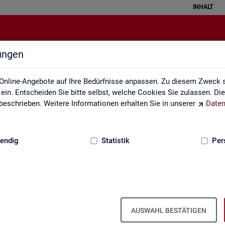
INHALT
lungen
Impressum
Online-Angebote auf Ihre Bedürfnisse anpassen. Zu diesem Zweck s
in. Entscheiden Sie bitte selbst, welche Cookies Sie zulassen. Di
eschrieben. Weitere Informationen erhalten Sie in unserer
Daten
:
GRUNDLAGEN
endig
Statistik
Per
m der Sta­tis­tik der Bun­des­agen­tur für A
AUSWAHL BESTÄTIGEN
ber