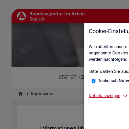
Cookie-Einstel
Wir möchten unsere 
sogenannte Cookies e
werden nachfolgend b
Bitte wählen Sie aus
STATISTIKEN
Technisch Notw
Impressum
Details anzeigen
Im­pres­su
In­for­ma­tio­nen über den Her­aus­ge­