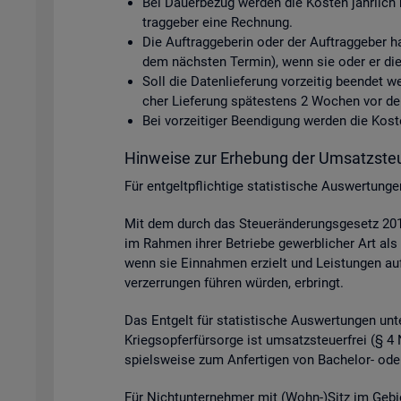
Bei Dau­er­be­zug wer­den die Kos­ten jähr­lich 
trag­ge­ber eine Rech­nung.
Die Auf­trag­ge­be­rin oder der Auf­trag­ge­ber h
dem nächs­ten Ter­min), wenn sie oder er die D
Soll die Da­ten­lie­fe­rung vor­zei­tig be­en­det
cher Lie­fe­rung spä­tes­tens 2 Wo­chen vor dem 
Bei vor­zei­ti­ger Be­en­di­gung wer­den die Ko
Hin­wei­se zur Er­he­bung der Um­satz­steu
Für ent­gelt­pflich­ti­ge sta­tis­ti­sche Aus­wer­tun
Mit dem durch das Steu­er­än­de­rungs­ge­setz 2015
im Rah­men ihrer Be­trie­be ge­werb­li­cher Art als 
wenn sie Ein­nah­men er­zielt und Leis­tun­gen auf p
ver­zer­run­gen füh­ren wür­den, er­bringt.
Das Ent­gelt für sta­tis­ti­sche Aus­wer­tun­gen unter
Kriegs­op­fer­für­sor­ge ist um­satz­steu­er­frei (§
spiels­wei­se zum An­fer­ti­gen von Ba­che­lor- oder
Für Nicht­un­ter­neh­mer mit (Wohn-)Sitz im Ge­bi