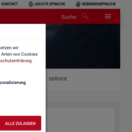
KONTAKT
LEICHTE SPRACHE
GEBÄRDENSPRACHE
Suche
etzen wir
e Arten von Cookies
schutzerklärung
.
SERVICE
sonalisierung
r­beit (BA)
ALLE ZULASSEN