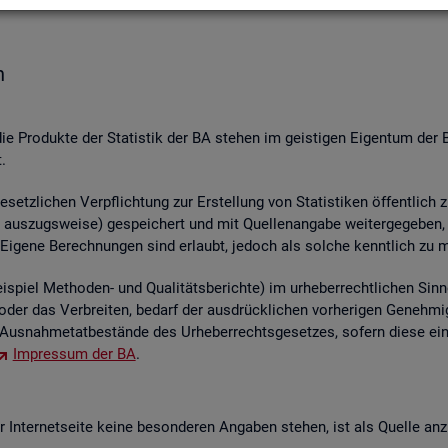
n
die Pro­duk­te der Sta­tis­tik der BA ste­hen im geis­ti­gen Ei­gen­tum der 
.
etz­li­chen Ver­pflich­tung zur Er­stel­lung von Sta­tis­ti­ken öf­fent­lich 
aus­zugs­wei­se) ge­spei­chert und mit Quel­len­an­ga­be wei­ter­ge­ge­ben, ver
 Ei­ge­ne Be­rech­nun­gen sind er­laubt, je­doch als sol­che kennt­lich zu 
piel Me­tho­den- und Qua­li­täts­be­rich­te) im ur­he­ber­recht­li­chen Sinn
ren oder das Ver­brei­ten, be­darf der aus­drück­li­chen vor­he­ri­gen Ge­ne
us­nah­me­tat­be­stän­de des Ur­he­ber­rechts­ge­set­zes, so­fern diese ei
Im­pres­sum der BA
.
In­ter­net­sei­te keine be­son­de­ren An­ga­ben ste­hen, ist als Quel­le an­z