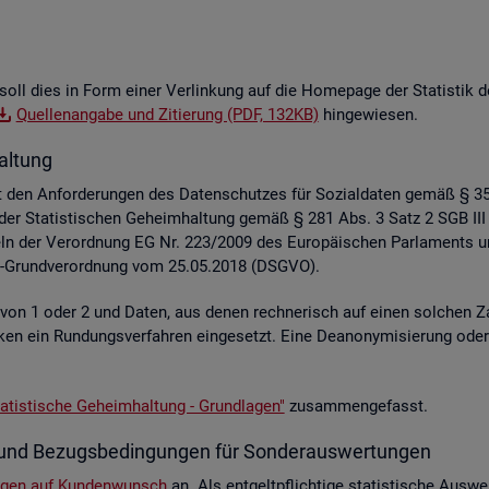
soll dies in Form einer Ver­lin­kung auf die Home­page der Sta­tis­tik der
Quel­len­an­ga­be und Zi­tie­rung (PDF, 132KB)
hin­ge­wie­sen.
al­tung
liegt den An­for­de­run­gen des Da­ten­schut­zes für So­zi­al­da­ten gemäß §
z der Sta­tis­ti­schen Ge­heim­hal­tung gemäß § 281 Abs. 3 Satz 2 SGB III
e­geln der Ver­ord­nung EG Nr. 223/2009 des Eu­ro­päi­schen Par­la­ment
hutz-Grund­ver­ord­nung vom 25.05.2018 (DSGVO).
e von 1 oder 2 und Daten, aus denen rech­ne­risch auf einen sol­chen Za
s­ti­ken ein Run­dungs­ver­fah­ren ein­ge­setzt. Eine De­an­ony­mi­sie­rung o
a­tis­ti­sche Ge­heim­hal­tung - Grund­la­gen"
zu­sam­men­ge­fasst.
­te und Be­zugs­be­din­gun­gen für Son­der­aus­wer­tun­gen
n­gen auf Kun­den­wunsch
an. Als ent­gelt­pflich­ti­ge sta­tis­ti­sche Aus­we