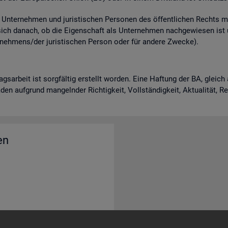
n­ter­neh­men und ju­ris­ti­schen Per­so­nen des öf­fent­li­chen Rechts m
 sich da­nach, ob die Ei­gen­schaft als Un­ter­neh­men nach­ge­wie­sen is
neh­mens/der ju­ris­ti­schen Per­son oder für an­de­re Zwe­cke).
rags­ar­beit ist sorg­fäl­tig er­stellt wor­den. Eine Haf­tung der BA, gle
en auf­grund man­geln­der Rich­tig­keit, Voll­stän­dig­keit, Ak­tua­li­tät, 
en