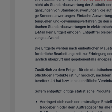
nicht als Stan­dard­aus­wer­tung der Sta­tis­tik der
gän­zun­gen von Stan­dard­aus­wer­tun­gen, die auf
ge Son­der­aus­wer­tun­gen. Ein­fa­che Aus­wer­tun­g
ten­quel­len und -ge­win­nungs­ver­fah­ren, zu den 
ti­schen Stan­dard­aus­wer­tun­gen in elek­tro­ni­sc
E-Mail kein Ent­gelt er­ho­ben. Ent­gelt­frei blei­be
zungs­auf­wand.
Die Ent­gel­te wer­den nach ein­heit­li­chen Maß­stä
for­der­li­che Be­ar­bei­tungs­zeit zur Er­brin­gung 
jähr­lich über­prüft und ge­ge­be­nen­falls an­ge­pas
Zu­sätz­lich zu dem Ent­gelt für die sta­tis­ti­schen 
pflich­ti­gen Pro­duk­te ist nur mög­lich, nach­dem
be­reit­er­klärt hat bzw. eine schrift­li­che Ver­ein
So­fern ent­gelt­pflich­ti­ge sta­tis­ti­sche Pro­duk
Ver­rin­gert sich nach der erst­ma­li­gen Er­stel­
trag­ge­be­rin oder dem Auf­trag­ge­ber für alle 