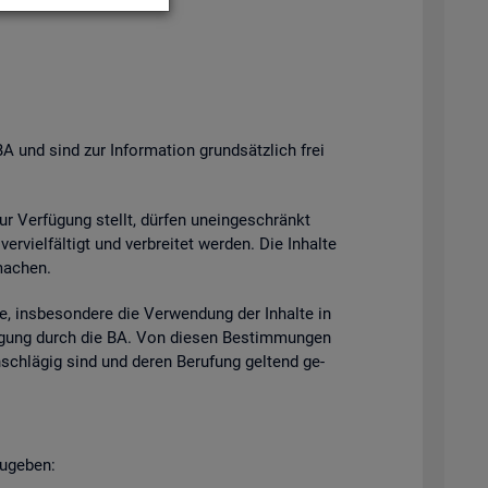
BA und sind zur In­for­ma­ti­on grund­sätz­lich frei
zur Ver­fü­gung stellt, dür­fen un­ein­ge­schränkt
­viel­fäl­tigt und ver­brei­tet wer­den. Die In­hal­te
ma­chen.
e, ins­be­son­de­re die Ver­wen­dung der In­hal­te in
h­mi­gung durch die BA. Von die­sen Be­stim­mun­gen
n­schlä­gig sind und deren Be­ru­fung gel­tend ge­
u­ge­ben: