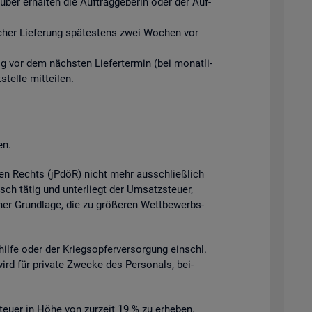
ber er­hal­ten die Auf­trag­ge­be­rin oder der Auf­
­li­cher Lie­fe­rung spä­tes­tens zwei Wo­chen vor
tig vor dem nächs­ten Lie­fer­ter­min (bei mo­nat­li­
el­le mit­tei­len.
en.
­chen Rechts (jPdöR) nicht mehr aus­schlie­ß­lich
isch tätig und un­ter­liegt der Um­satz­steu­er,
cher Grund­la­ge, die zu grö­ße­ren Wett­be­werbs­
l­hil­fe oder der Kriegs­op­fer­ver­sor­gung einschl.
wird für pri­va­te Zwe­cke des Per­so­nals, bei­
teu­er in Höhe von zur­zeit 19 % zu er­he­ben.