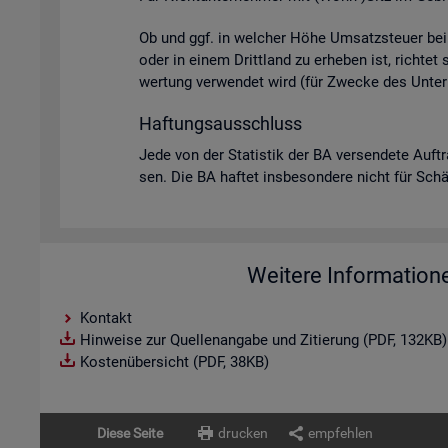
Ob und ggf. in wel­cher Höhe Um­satz­steu­er bei U
oder in einem Dritt­land zu er­he­ben ist, rich­tet
wer­tung ver­wen­det wird (für Zwe­cke des Un­ter­
Haf­tungs­aus­schluss
Jede von der Sta­tis­tik der BA ver­sen­de­te Auf­t
sen. Die BA haf­tet ins­be­son­de­re nicht für Schä­d
Weitere Information
Kontakt
Hinweise zur Quellenangabe und Zitierung (PDF, 132KB)
Kostenübersicht (PDF, 38KB)
Diese Seite
drucken
empfehlen