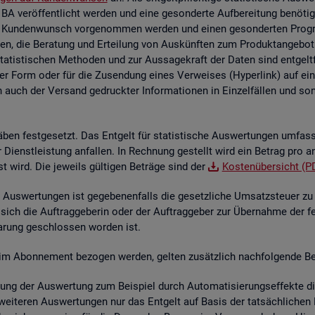
 BA ver­öf­fent­licht wer­den und eine ge­son­der­te Auf­be­rei­tung be­nö­t
 Kun­den­wunsch vor­ge­nom­men wer­den und einen ge­son­der­ten Pro­gram­
en, die Be­ra­tung und Er­tei­lung von Aus­künf­ten zum Pro­dukt­an­ge­bot 
sta­tis­ti­schen Me­tho­den und zur Aus­sa­ge­kraft der Daten sind ent­gelt
her Form oder für die Zu­sen­dung eines Ver­wei­ses (Hy­per­link) auf ein s
n auch der Ver­sand ge­druck­ter In­for­ma­tio­nen in Ein­zel­fäl­len und sons­
­ben fest­ge­setzt. Das Ent­gelt für sta­tis­ti­sche Aus­wer­tun­gen um­fas
der Dienst­leis­tung an­fal­len. In Rech­nung ge­stellt wird ein Be­trag pro a
st wird. Die je­weils gül­ti­gen Be­trä­ge sind der
Kos­ten­über­sicht (P
Aus­wer­tun­gen ist ge­ge­be­nen­falls die ge­setz­li­che Um­satz­steu­er zu e
 sich die Auf­trag­ge­be­rin oder der Auf­trag­ge­ber zur Über­nah­me der f
­ba­rung ge­schlos­sen wor­den ist.
­te im Abon­ne­ment be­zo­gen wer­den, gel­ten zu­sätz­lich nach­fol­gen­de Be
lung der Aus­wer­tung zum Bei­spiel durch Au­to­ma­ti­sie­rungs­ef­fek­te die 
wei­te­ren Aus­wer­tun­gen nur das Ent­gelt auf Basis der tat­säch­li­chen B