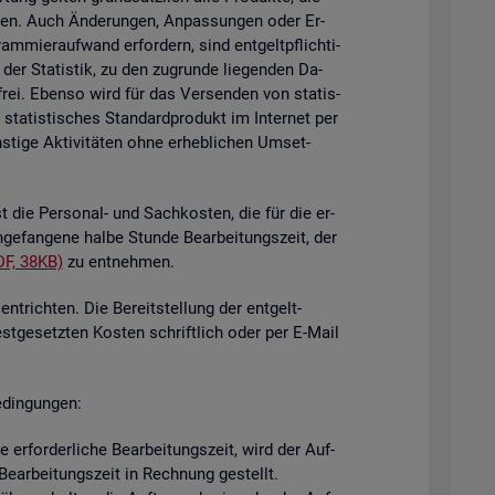
i­gen. Auch Än­de­run­gen, An­pas­sun­gen oder Er­
mier­auf­wand er­for­dern, sind ent­gelt­pflich­ti­
der Sta­tis­tik, zu den zu­grun­de lie­gen­den Da­
­frei. Eben­so wird für das Ver­sen­den von sta­tis­
ta­tis­ti­sches Stan­dard­pro­dukt im In­ter­net per
ti­ge Ak­ti­vi­tä­ten ohne er­heb­li­chen Um­set­
st die Per­so­nal- und Sach­kos­ten, die für die er­
n­ge­fan­ge­ne halbe Stun­de Be­ar­bei­tungs­zeit, der
DF, 38KB)
zu ent­neh­men.
nt­rich­ten. Die Be­reit­stel­lung der ent­gelt­
est­ge­setz­ten Kos­ten schrift­lich oder per E-Mail
­din­gun­gen:
er­for­der­li­che Be­ar­bei­tungs­zeit, wird der Auf­
e­ar­bei­tungs­zeit in Rech­nung ge­stellt.