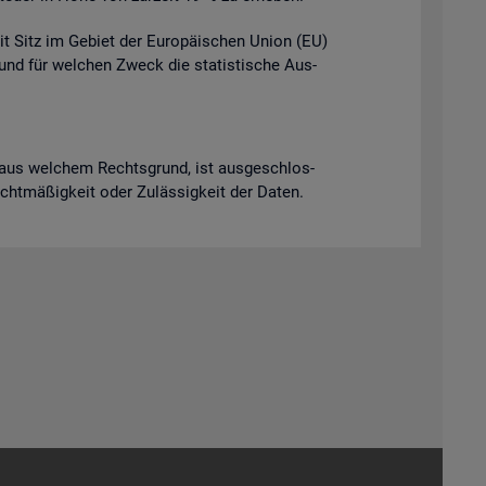
it Sitz im Ge­biet der Eu­ro­päi­schen Union (EU)
t und für wel­chen Zweck die sta­tis­ti­sche Aus­
ich aus wel­chem Rechts­grund, ist aus­ge­schlos­
Recht­mä­ßig­keit oder Zu­läs­sig­keit der Daten.