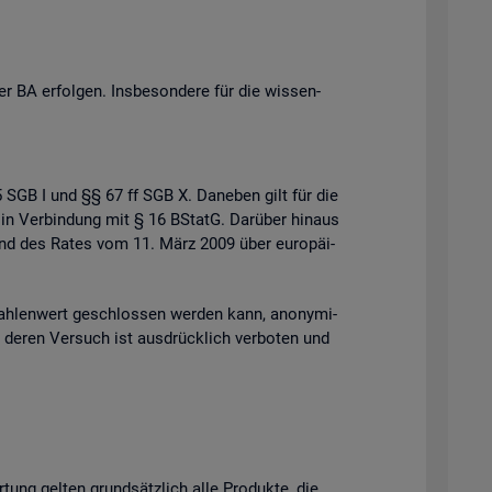
 BA er­fol­gen. Ins­be­son­de­re für die wis­sen­
 35 SGB I und §§ 67 ff SGB X. Da­ne­ben gilt für die
 in Ver­bin­dung mit § 16 BStatG. Dar­über hin­aus
s und des Rates vom 11. März 2009 über eu­ro­päi­
h­len­wert ge­schlos­sen wer­den kann, an­ony­mi­
der deren Ver­such ist aus­drück­lich ver­bo­ten und
r­tung gel­ten grund­sätz­lich alle Pro­duk­te, die