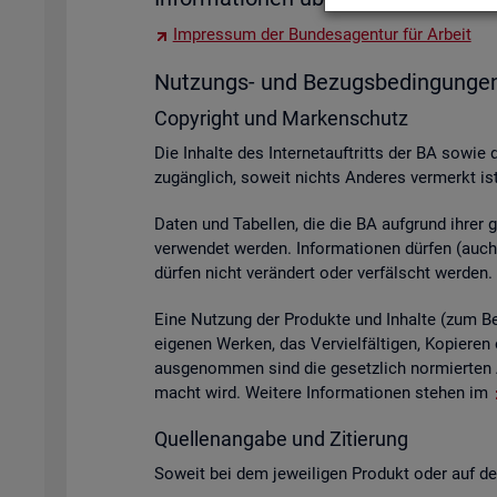
Im­pres­sum der Bun­des­agen­tur für Ar­beit
Nut­zungs- und Be­zugs­be­din­gun­ge
Co­py­right und Mar­ken­schutz
Die In­hal­te des In­ter­net­auf­tritts der BA sowie 
zu­gäng­lich, so­weit nichts An­de­res ver­merkt ist
Daten und Ta­bel­len, die die BA auf­grund ihrer ge­s
ver­wen­det wer­den. In­for­ma­tio­nen dür­fen (auch 
dür­fen nicht ver­än­dert oder ver­fälscht wer­den.
Eine Nut­zung der Pro­duk­te und In­hal­te (zum Bei­s
ei­ge­nen Wer­ken, das Ver­viel­fäl­ti­gen, Ko­pie­
aus­ge­nom­men sind die ge­setz­lich nor­mier­ten A
macht wird. Wei­te­re In­for­ma­tio­nen ste­hen im
Quel­len­an­ga­be und Zi­tie­rung
So­weit bei dem je­wei­li­gen Pro­dukt oder auf der 