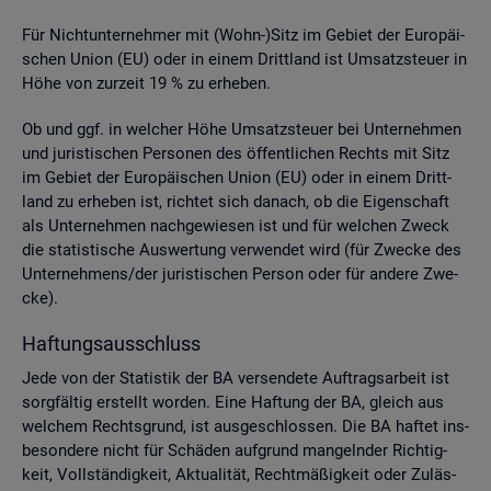
Für Nicht­un­ter­neh­mer mit (Wohn-)Sitz im Ge­biet der Eu­ro­päi­
schen Union (EU) oder in einem Dritt­land ist Um­satz­steu­er in
Höhe von zur­zeit 19 % zu er­he­ben.
Ob und ggf. in wel­cher Höhe Um­satz­steu­er bei Un­ter­neh­men
und ju­ris­ti­schen Per­so­nen des öf­fent­li­chen Rechts mit Sitz
im Ge­biet der Eu­ro­päi­schen Union (EU) oder in einem Dritt­
land zu er­he­ben ist, rich­tet sich da­nach, ob die Ei­gen­schaft
als Un­ter­neh­men nach­ge­wie­sen ist und für wel­chen Zweck
die sta­tis­ti­sche Aus­wer­tung ver­wen­det wird (für Zwe­cke des
Un­ter­neh­mens/der ju­ris­ti­schen Per­son oder für an­de­re Zwe­
cke).
Haf­tungs­aus­schluss
Jede von der Sta­tis­tik der BA ver­sen­de­te Auf­trags­ar­beit ist
sorg­fäl­tig er­stellt wor­den. Eine Haf­tung der BA, gleich aus
wel­chem Rechts­grund, ist aus­ge­schlos­sen. Die BA haf­tet ins­
be­son­de­re nicht für Schä­den auf­grund man­geln­der Rich­tig­
keit, Voll­stän­dig­keit, Ak­tua­li­tät, Recht­mä­ßig­keit oder Zu­läs­