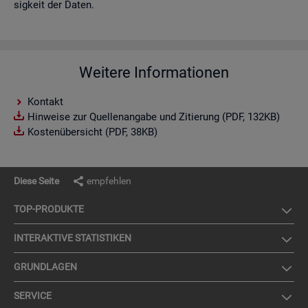
sig­keit der Daten.
Weitere Informationen
Kontakt
Hinweise zur Quellenangabe und Zitierung (PDF, 132KB)
Kostenübersicht (PDF, 38KB)
Diese Seite
empfehlen
TOP-PRO­DUK­TE
IN­TER­AK­TI­VE STA­TIS­TI­KEN
GRUND­LA­GEN
SER­VICE