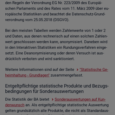
den Re­geln der Ver­ord­nung EG Nr. 223/2009 des Eu­ro­päi­
schen Par­la­ments und des Rates vom 11. März 2009 über eu­
ro­päi­sche Sta­tis­ti­ken und be­ach­tet die Da­ten­schutz-Grund­
ver­ord­nung vom 25.05.2018 (DSGVO).
Bei den meis­ten Ta­bel­len wer­den Zah­len­wer­te von 1 oder 2
und Daten, aus denen rech­ne­risch auf einen sol­chen Zah­len­
wert ge­schlos­sen wer­den kann, an­ony­mi­siert. Da­ne­ben wird
in den In­ter­ak­ti­ven Sta­tis­ti­ken ein Run­dungs­ver­fah­ren ein­ge­
setzt. Eine De­an­ony­mi­sie­rung oder deren Ver­such ist aus­
drück­lich ver­bo­ten und wird sank­tio­niert.
Wei­te­re In­for­ma­tio­nen sind auf der Seite
"Sta­tis­ti­sche Ge­
heim­hal­tung - Grund­la­gen"
zu­sam­men­ge­fasst.
Ent­gelt­pflich­ti­ge sta­tis­ti­sche Pro­duk­te und Be­zugs­
be­din­gun­gen für Son­der­aus­wer­tun­gen
Die Sta­tis­tik der BA bie­tet
Son­der­aus­wer­tun­gen auf Kun­
den­wunsch
an. Als ent­gelt­pflich­ti­ge sta­tis­ti­sche Aus­wer­tung
gel­ten grund­sätz­lich alle Pro­duk­te, die nicht als Stan­dard­aus­