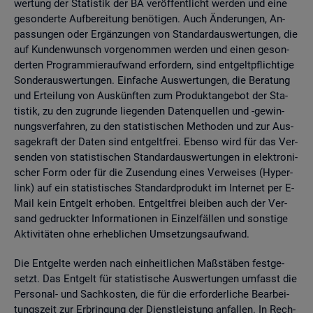
wer­tung der Sta­tis­tik der BA ver­öf­fent­licht wer­den und eine
ge­son­der­te Auf­be­rei­tung be­nö­ti­gen. Auch Än­de­run­gen, An­
pas­sun­gen oder Er­gän­zun­gen von Stan­dard­aus­wer­tun­gen, die
auf Kun­den­wunsch vor­ge­nom­men wer­den und einen ge­son­
der­ten Pro­gram­mier­auf­wand er­for­dern, sind ent­gelt­pflich­ti­ge
Son­der­aus­wer­tun­gen. Ein­fa­che Aus­wer­tun­gen, die Be­ra­tung
und Er­tei­lung von Aus­künf­ten zum Pro­dukt­an­ge­bot der Sta­
tis­tik, zu den zu­grun­de lie­gen­den Da­ten­quel­len und -ge­win­
nungs­ver­fah­ren, zu den sta­tis­ti­schen Me­tho­den und zur Aus­
sa­ge­kraft der Daten sind ent­gelt­frei. Eben­so wird für das Ver­
sen­den von sta­tis­ti­schen Stan­dard­aus­wer­tun­gen in elek­tro­ni­
scher Form oder für die Zu­sen­dung eines Ver­wei­ses (Hy­per­
link) auf ein sta­tis­ti­sches Stan­dard­pro­dukt im In­ter­net per E-
Mail kein Ent­gelt er­ho­ben. Ent­gelt­frei blei­ben auch der Ver­
sand ge­druck­ter In­for­ma­tio­nen in Ein­zel­fäl­len und sons­ti­ge
Ak­ti­vi­tä­ten ohne er­heb­li­chen Um­set­zungs­auf­wand.
Die Ent­gel­te wer­den nach ein­heit­li­chen Maß­stä­ben fest­ge­
setzt. Das Ent­gelt für sta­tis­ti­sche Aus­wer­tun­gen um­fasst die
Per­so­nal- und Sach­kos­ten, die für die er­for­der­li­che Be­ar­bei­
tungs­zeit zur Er­brin­gung der Dienst­leis­tung an­fal­len. In Rech­