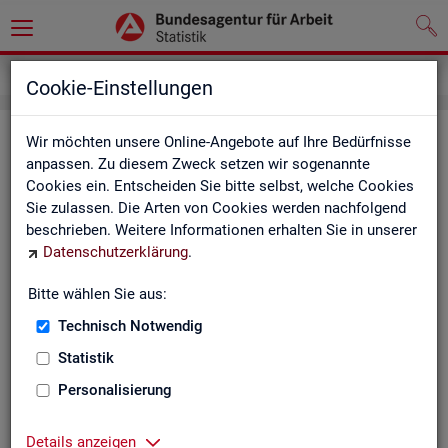
Impressum
Cookie-Einstellungen
Im­pres­sum der Sta­tis­tik der Bun­
Wir möchten unsere Online-Angebote auf Ihre Bedürfnisse
anpassen. Zu diesem Zweck setzen wir sogenannte
des­agen­tur für Ar­beit (BA)
Cookies ein. Entscheiden Sie bitte selbst, welche Cookies
Sie zulassen. Die Arten von Cookies werden nachfolgend
In­for­ma­tio­nen über den Her­aus­ge­ber
beschrieben. Weitere Informationen erhalten Sie in unserer
Datenschutzerklärung
.
Im­pres­sum der Bun­des­agen­tur für Ar­beit
Nut­zungs- und Be­zugs­be­din­gun­gen
Bitte wählen Sie aus:
Technisch Notwendig
Co­py­right und Mar­ken­schutz
Statistik
Die In­hal­te des In­ter­net­auf­tritts der BA sowie die Pro­duk­te
der Sta­tis­tik der BA ste­hen im geis­ti­gen Ei­gen­tum der BA und
Personalisierung
sind zur In­for­ma­ti­on grund­sätz­lich frei zu­gäng­lich, so­weit
nichts An­de­res ver­merkt ist.
Details anzeigen