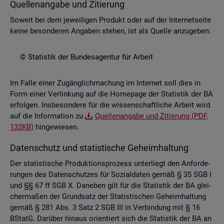
Quel­len­an­ga­be und Zi­tie­rung
So­weit bei dem je­wei­li­gen Pro­dukt oder auf der In­ter­net­sei­te
keine be­son­de­ren An­ga­ben ste­hen, ist als Quel­le an­zu­ge­ben:
© Sta­tis­tik der Bun­des­agen­tur für Ar­beit
Im Falle einer Zu­gäng­lich­ma­chung im In­ter­net soll dies in
Form einer Ver­lin­kung auf die Home­page der Sta­tis­tik der BA
er­fol­gen. Ins­be­son­de­re für die wis­sen­schaft­li­che Ar­beit wird
auf die In­for­ma­ti­on zu
Quel­len­an­ga­be und Zi­tie­rung (PDF,
132KB)
hin­ge­wie­sen.
Da­ten­schutz und sta­tis­ti­sche Ge­heim­hal­tung
Der sta­tis­ti­sche Pro­duk­ti­ons­pro­zess un­ter­liegt den An­for­de­
run­gen des Da­ten­schut­zes für So­zi­al­da­ten gemäß § 35 SGB I
und §§ 67 ff SGB X. Da­ne­ben gilt für die Sta­tis­tik der BA glei­
cher­ma­ßen der Grund­satz der Sta­tis­ti­schen Ge­heim­hal­tung
gemäß § 281 Abs. 3 Satz 2 SGB III in Ver­bin­dung mit § 16
BStatG. Dar­über hin­aus ori­en­tiert sich die Sta­tis­tik der BA an