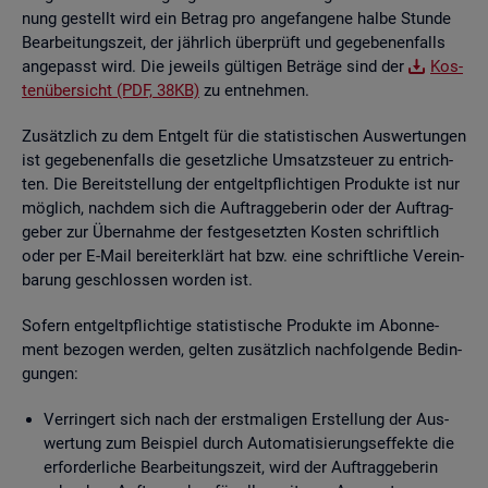
nung ge­stellt wird ein Be­trag pro an­ge­fan­ge­ne halbe Stun­de
Be­ar­bei­tungs­zeit, der jähr­lich über­prüft und ge­ge­be­nen­falls
an­ge­passt wird. Die je­weils gül­ti­gen Be­trä­ge sind der
Kos­
ten­über­sicht (PDF, 38KB)
zu ent­neh­men.
Zu­sätz­lich zu dem Ent­gelt für die sta­tis­ti­schen Aus­wer­tun­gen
ist ge­ge­be­nen­falls die ge­setz­li­che Um­satz­steu­er zu ent­rich­
ten. Die Be­reit­stel­lung der ent­gelt­pflich­ti­gen Pro­duk­te ist nur
mög­lich, nach­dem sich die Auf­trag­ge­be­rin oder der Auf­trag­
ge­ber zur Über­nah­me der fest­ge­setz­ten Kos­ten schrift­lich
oder per E-Mail be­reit­er­klärt hat bzw. eine schrift­li­che Ver­ein­
ba­rung ge­schlos­sen wor­den ist.
So­fern ent­gelt­pflich­ti­ge sta­tis­ti­sche Pro­duk­te im Abon­ne­
ment be­zo­gen wer­den, gel­ten zu­sätz­lich nach­fol­gen­de Be­din­
gun­gen:
Ver­rin­gert sich nach der erst­ma­li­gen Er­stel­lung der Aus­
wer­tung zum Bei­spiel durch Au­to­ma­ti­sie­rungs­ef­fek­te die
er­for­der­li­che Be­ar­bei­tungs­zeit, wird der Auf­trag­ge­be­rin