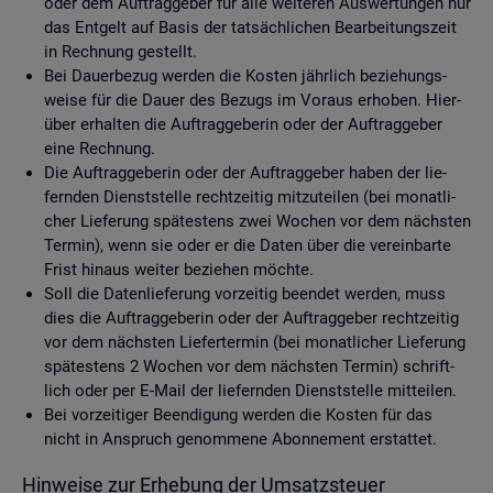
oder dem Auf­trag­ge­ber für alle wei­te­ren Aus­wer­tun­gen nur
das Ent­gelt auf Basis der tat­säch­li­chen Be­ar­bei­tungs­zeit
in Rech­nung ge­stellt.
Bei Dau­er­be­zug wer­den die Kos­ten jähr­lich be­zie­hungs­
wei­se für die Dauer des Be­zugs im Vor­aus er­ho­ben. Hier­
über er­hal­ten die Auf­trag­ge­be­rin oder der Auf­trag­ge­ber
eine Rech­nung.
Die Auf­trag­ge­be­rin oder der Auf­trag­ge­ber haben der lie­
fern­den Dienst­stel­le recht­zei­tig mit­zu­tei­len (bei mo­nat­li­
cher Lie­fe­rung spä­tes­tens zwei Wo­chen vor dem nächs­ten
Ter­min), wenn sie oder er die Daten über die ver­ein­bar­te
Frist hin­aus wei­ter be­zie­hen möch­te.
Soll die Da­ten­lie­fe­rung vor­zei­tig be­en­det wer­den, muss
dies die Auf­trag­ge­be­rin oder der Auf­trag­ge­ber recht­zei­tig
vor dem nächs­ten Lie­fer­ter­min (bei mo­nat­li­cher Lie­fe­rung
spä­tes­tens 2 Wo­chen vor dem nächs­ten Ter­min) schrift­
lich oder per E-Mail der lie­fern­den Dienst­stel­le mit­tei­len.
Bei vor­zei­ti­ger Be­en­di­gung wer­den die Kos­ten für das
nicht in An­spruch ge­nom­me­ne Abon­ne­ment er­stat­tet.
Hin­wei­se zur Er­he­bung der Um­satz­steu­er