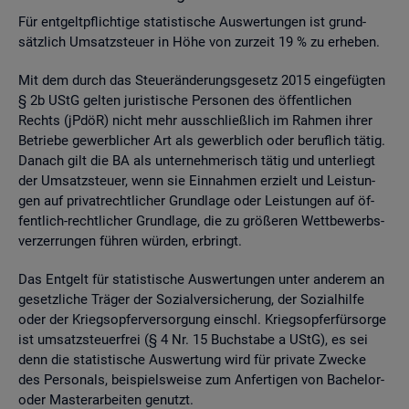
Für ent­gelt­pflich­ti­ge sta­tis­ti­sche Aus­wer­tun­gen ist grund­
sätz­lich Um­satz­steu­er in Höhe von zur­zeit 19 % zu er­he­ben.
Mit dem durch das Steu­er­än­de­rungs­ge­setz 2015 ein­ge­füg­ten
§ 2b UStG gel­ten ju­ris­ti­sche Per­so­nen des öf­fent­li­chen
Rechts (jPdöR) nicht mehr aus­schlie­ß­lich im Rah­men ihrer
Be­trie­be ge­werb­li­cher Art als ge­werb­lich oder be­ruf­lich tätig.
Da­nach gilt die BA als un­ter­neh­me­risch tätig und un­ter­liegt
der Um­satz­steu­er, wenn sie Ein­nah­men er­zielt und Leis­tun­
gen auf pri­vat­recht­li­cher Grund­la­ge oder Leis­tun­gen auf öf­
fent­lich-recht­li­cher Grund­la­ge, die zu grö­ße­ren Wett­be­werbs­
ver­zer­run­gen füh­ren wür­den, er­bringt.
Das Ent­gelt für sta­tis­ti­sche Aus­wer­tun­gen unter an­de­rem an
ge­setz­li­che Trä­ger der So­zi­al­ver­si­che­rung, der So­zi­al­hil­fe
oder der Kriegs­op­fer­ver­sor­gung einschl. Kriegs­op­fer­für­sor­ge
ist um­satz­steu­er­frei (§ 4 Nr. 15 Buch­sta­be a UStG), es sei
denn die sta­tis­ti­sche Aus­wer­tung wird für pri­va­te Zwe­cke
des Per­so­nals, bei­spiels­wei­se zum An­fer­ti­gen von Ba­che­lor-
oder Mas­ter­ar­bei­ten ge­nutzt.