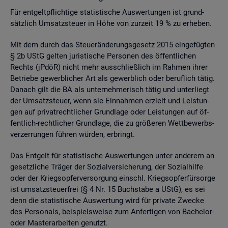
Für ent­gelt­pflich­ti­ge sta­tis­ti­sche Aus­wer­tun­gen ist grund­
sätz­lich Um­satz­steu­er in Höhe von zur­zeit 19 % zu er­he­ben.
Mit dem durch das Steu­er­än­de­rungs­ge­setz 2015 ein­ge­füg­ten
§ 2b UStG gel­ten ju­ris­ti­sche Per­so­nen des öf­fent­li­chen
Rechts (jPdöR) nicht mehr aus­schlie­ß­lich im Rah­men ihrer
Be­trie­be ge­werb­li­cher Art als ge­werb­lich oder be­ruf­lich tätig.
Da­nach gilt die BA als un­ter­neh­me­risch tätig und un­ter­liegt
der Um­satz­steu­er, wenn sie Ein­nah­men er­zielt und Leis­tun­
gen auf pri­vat­recht­li­cher Grund­la­ge oder Leis­tun­gen auf öf­
fent­lich-recht­li­cher Grund­la­ge, die zu grö­ße­ren Wett­be­werbs­
ver­zer­run­gen füh­ren wür­den, er­bringt.
Das Ent­gelt für sta­tis­ti­sche Aus­wer­tun­gen unter an­de­rem an
ge­setz­li­che Trä­ger der So­zi­al­ver­si­che­rung, der So­zi­al­hil­fe
oder der Kriegs­op­fer­ver­sor­gung einschl. Kriegs­op­fer­für­sor­ge
ist um­satz­steu­er­frei (§ 4 Nr. 15 Buch­sta­be a UStG), es sei
denn die sta­tis­ti­sche Aus­wer­tung wird für pri­va­te Zwe­cke
des Per­so­nals, bei­spiels­wei­se zum An­fer­ti­gen von Ba­che­lor-
oder Mas­ter­ar­bei­ten ge­nutzt.