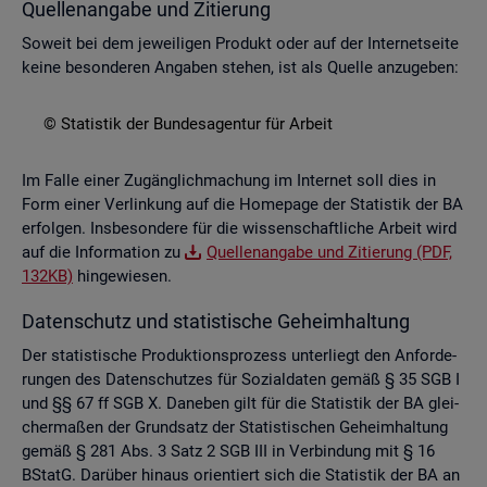
Quel­len­an­ga­be und Zi­tie­rung
So­weit bei dem je­wei­li­gen Pro­dukt oder auf der In­ter­net­sei­te
keine be­son­de­ren An­ga­ben ste­hen, ist als Quel­le an­zu­ge­ben:
© Sta­tis­tik der Bun­des­agen­tur für Ar­beit
Im Falle einer Zu­gäng­lich­ma­chung im In­ter­net soll dies in
Form einer Ver­lin­kung auf die Home­page der Sta­tis­tik der BA
er­fol­gen. Ins­be­son­de­re für die wis­sen­schaft­li­che Ar­beit wird
auf die In­for­ma­ti­on zu
Quel­len­an­ga­be und Zi­tie­rung (PDF,
132KB)
hin­ge­wie­sen.
Da­ten­schutz und sta­tis­ti­sche Ge­heim­hal­tung
Der sta­tis­ti­sche Pro­duk­ti­ons­pro­zess un­ter­liegt den An­for­de­
run­gen des Da­ten­schut­zes für So­zi­al­da­ten gemäß § 35 SGB I
und §§ 67 ff SGB X. Da­ne­ben gilt für die Sta­tis­tik der BA glei­
cher­ma­ßen der Grund­satz der Sta­tis­ti­schen Ge­heim­hal­tung
gemäß § 281 Abs. 3 Satz 2 SGB III in Ver­bin­dung mit § 16
BStatG. Dar­über hin­aus ori­en­tiert sich die Sta­tis­tik der BA an