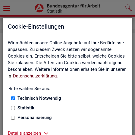
Impressum
Cookie-Einstellungen
Im­pres­sum der Sta­tis­tik der Bun­
Wir möchten unsere Online-Angebote auf Ihre Bedürfnisse
anpassen. Zu diesem Zweck setzen wir sogenannte
des­agen­tur für Ar­beit (BA)
Cookies ein. Entscheiden Sie bitte selbst, welche Cookies
Sie zulassen. Die Arten von Cookies werden nachfolgend
In­for­ma­tio­nen über den Her­aus­ge­ber
beschrieben. Weitere Informationen erhalten Sie in unserer
Datenschutzerklärung
.
Im­pres­sum der Bun­des­agen­tur für Ar­beit
Nut­zungs- und Be­zugs­be­din­gun­gen
Bitte wählen Sie aus:
Technisch Notwendig
Co­py­right und Mar­ken­schutz
Statistik
Die In­hal­te des In­ter­net­auf­tritts der BA sowie die Pro­duk­te
der Sta­tis­tik der BA ste­hen im geis­ti­gen Ei­gen­tum der BA und
Personalisierung
sind zur In­for­ma­ti­on grund­sätz­lich frei zu­gäng­lich, so­weit
nichts An­de­res ver­merkt ist.
Details anzeigen