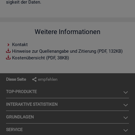
sig­keit der Daten.
Weitere Informationen
Kontakt
Hinweise zur Quellenangabe und Zitierung (PDF, 132KB)
Kostenübersicht (PDF, 38KB)
Diese Seite
empfehlen
TOP-PRO­DUK­TE
IN­TER­AK­TI­VE STA­TIS­TI­KEN
GRUND­LA­GEN
SER­VICE