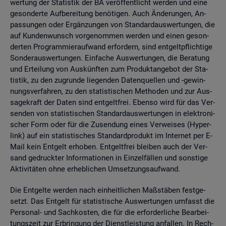
wer­tung der Sta­tis­tik der BA ver­öf­fent­licht wer­den und eine
ge­son­der­te Auf­be­rei­tung be­nö­ti­gen. Auch Än­de­run­gen, An­
pas­sun­gen oder Er­gän­zun­gen von Stan­dard­aus­wer­tun­gen, die
auf Kun­den­wunsch vor­ge­nom­men wer­den und einen ge­son­
der­ten Pro­gram­mier­auf­wand er­for­dern, sind ent­gelt­pflich­ti­ge
Son­der­aus­wer­tun­gen. Ein­fa­che Aus­wer­tun­gen, die Be­ra­tung
und Er­tei­lung von Aus­künf­ten zum Pro­dukt­an­ge­bot der Sta­
tis­tik, zu den zu­grun­de lie­gen­den Da­ten­quel­len und -ge­win­
nungs­ver­fah­ren, zu den sta­tis­ti­schen Me­tho­den und zur Aus­
sa­ge­kraft der Daten sind ent­gelt­frei. Eben­so wird für das Ver­
sen­den von sta­tis­ti­schen Stan­dard­aus­wer­tun­gen in elek­tro­ni­
scher Form oder für die Zu­sen­dung eines Ver­wei­ses (Hy­per­
link) auf ein sta­tis­ti­sches Stan­dard­pro­dukt im In­ter­net per E-
Mail kein Ent­gelt er­ho­ben. Ent­gelt­frei blei­ben auch der Ver­
sand ge­druck­ter In­for­ma­tio­nen in Ein­zel­fäl­len und sons­ti­ge
Ak­ti­vi­tä­ten ohne er­heb­li­chen Um­set­zungs­auf­wand.
Die Ent­gel­te wer­den nach ein­heit­li­chen Maß­stä­ben fest­ge­
setzt. Das Ent­gelt für sta­tis­ti­sche Aus­wer­tun­gen um­fasst die
Per­so­nal- und Sach­kos­ten, die für die er­for­der­li­che Be­ar­bei­
tungs­zeit zur Er­brin­gung der Dienst­leis­tung an­fal­len. In Rech­