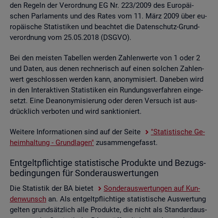
den Re­geln der Ver­ord­nung EG Nr. 223/2009 des Eu­ro­päi­
schen Par­la­ments und des Rates vom 11. März 2009 über eu­
ro­päi­sche Sta­tis­ti­ken und be­ach­tet die Da­ten­schutz-Grund­
ver­ord­nung vom 25.05.2018 (DSGVO).
Bei den meis­ten Ta­bel­len wer­den Zah­len­wer­te von 1 oder 2
und Daten, aus denen rech­ne­risch auf einen sol­chen Zah­len­
wert ge­schlos­sen wer­den kann, an­ony­mi­siert. Da­ne­ben wird
in den In­ter­ak­ti­ven Sta­tis­ti­ken ein Run­dungs­ver­fah­ren ein­ge­
setzt. Eine De­an­ony­mi­sie­rung oder deren Ver­such ist aus­
drück­lich ver­bo­ten und wird sank­tio­niert.
Wei­te­re In­for­ma­tio­nen sind auf der Seite
"Sta­tis­ti­sche Ge­
heim­hal­tung - Grund­la­gen"
zu­sam­men­ge­fasst.
Ent­gelt­pflich­ti­ge sta­tis­ti­sche Pro­duk­te und Be­zugs­
be­din­gun­gen für Son­der­aus­wer­tun­gen
Die Sta­tis­tik der BA bie­tet
Son­der­aus­wer­tun­gen auf Kun­
den­wunsch
an. Als ent­gelt­pflich­ti­ge sta­tis­ti­sche Aus­wer­tung
gel­ten grund­sätz­lich alle Pro­duk­te, die nicht als Stan­dard­aus­