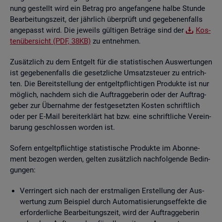
nung ge­stellt wird ein Be­trag pro an­ge­fan­ge­ne halbe Stun­de
Be­ar­bei­tungs­zeit, der jähr­lich über­prüft und ge­ge­be­nen­falls
an­ge­passt wird. Die je­weils gül­ti­gen Be­trä­ge sind der
Kos­
ten­über­sicht (PDF, 38KB)
zu ent­neh­men.
Zu­sätz­lich zu dem Ent­gelt für die sta­tis­ti­schen Aus­wer­tun­gen
ist ge­ge­be­nen­falls die ge­setz­li­che Um­satz­steu­er zu ent­rich­
ten. Die Be­reit­stel­lung der ent­gelt­pflich­ti­gen Pro­duk­te ist nur
mög­lich, nach­dem sich die Auf­trag­ge­be­rin oder der Auf­trag­
ge­ber zur Über­nah­me der fest­ge­setz­ten Kos­ten schrift­lich
oder per E-Mail be­reit­er­klärt hat bzw. eine schrift­li­che Ver­ein­
ba­rung ge­schlos­sen wor­den ist.
So­fern ent­gelt­pflich­ti­ge sta­tis­ti­sche Pro­duk­te im Abon­ne­
ment be­zo­gen wer­den, gel­ten zu­sätz­lich nach­fol­gen­de Be­din­
gun­gen:
Ver­rin­gert sich nach der erst­ma­li­gen Er­stel­lung der Aus­
wer­tung zum Bei­spiel durch Au­to­ma­ti­sie­rungs­ef­fek­te die
er­for­der­li­che Be­ar­bei­tungs­zeit, wird der Auf­trag­ge­be­rin