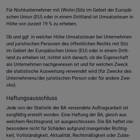
Für Nicht­un­ter­neh­mer mit (Wohn-)Sitz im Ge­biet der Eu­ro­päi­
schen Union (EU) oder in einem Dritt­land ist Um­satz­steu­er in
Höhe von zur­zeit 19 % zu er­he­ben.
Ob und ggf. in wel­cher Höhe Um­satz­steu­er bei Un­ter­neh­men
und ju­ris­ti­schen Per­so­nen des öf­fent­li­chen Rechts mit Sitz
im Ge­biet der Eu­ro­päi­schen Union (EU) oder in einem Dritt­
land zu er­he­ben ist, rich­tet sich da­nach, ob die Ei­gen­schaft
als Un­ter­neh­men nach­ge­wie­sen ist und für wel­chen Zweck
die sta­tis­ti­sche Aus­wer­tung ver­wen­det wird (für Zwe­cke des
Un­ter­neh­mens/der ju­ris­ti­schen Per­son oder für an­de­re Zwe­
cke).
Haf­tungs­aus­schluss
Jede von der Sta­tis­tik der BA ver­sen­de­te Auf­trags­ar­beit ist
sorg­fäl­tig er­stellt wor­den. Eine Haf­tung der BA, gleich aus
wel­chem Rechts­grund, ist aus­ge­schlos­sen. Die BA haf­tet ins­
be­son­de­re nicht für Schä­den auf­grund man­geln­der Rich­tig­
keit, Voll­stän­dig­keit, Ak­tua­li­tät, Recht­mä­ßig­keit oder Zu­läs­