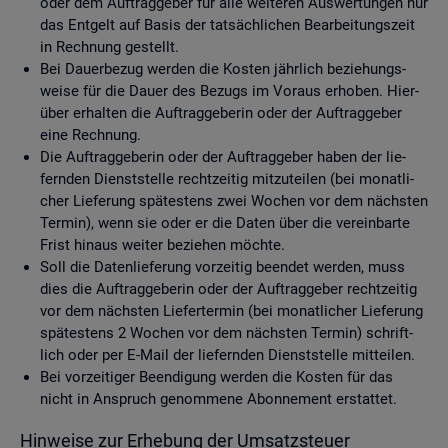
oder dem Auf­trag­ge­ber für alle wei­te­ren Aus­wer­tun­gen nur
das Ent­gelt auf Basis der tat­säch­li­chen Be­ar­bei­tungs­zeit
in Rech­nung ge­stellt.
Bei Dau­er­be­zug wer­den die Kos­ten jähr­lich be­zie­hungs­
wei­se für die Dauer des Be­zugs im Vor­aus er­ho­ben. Hier­
über er­hal­ten die Auf­trag­ge­be­rin oder der Auf­trag­ge­ber
eine Rech­nung.
Die Auf­trag­ge­be­rin oder der Auf­trag­ge­ber haben der lie­
fern­den Dienst­stel­le recht­zei­tig mit­zu­tei­len (bei mo­nat­li­
cher Lie­fe­rung spä­tes­tens zwei Wo­chen vor dem nächs­ten
Ter­min), wenn sie oder er die Daten über die ver­ein­bar­te
Frist hin­aus wei­ter be­zie­hen möch­te.
Soll die Da­ten­lie­fe­rung vor­zei­tig be­en­det wer­den, muss
dies die Auf­trag­ge­be­rin oder der Auf­trag­ge­ber recht­zei­tig
vor dem nächs­ten Lie­fer­ter­min (bei mo­nat­li­cher Lie­fe­rung
spä­tes­tens 2 Wo­chen vor dem nächs­ten Ter­min) schrift­
lich oder per E-Mail der lie­fern­den Dienst­stel­le mit­tei­len.
Bei vor­zei­ti­ger Be­en­di­gung wer­den die Kos­ten für das
nicht in An­spruch ge­nom­me­ne Abon­ne­ment er­stat­tet.
Hin­wei­se zur Er­he­bung der Um­satz­steu­er