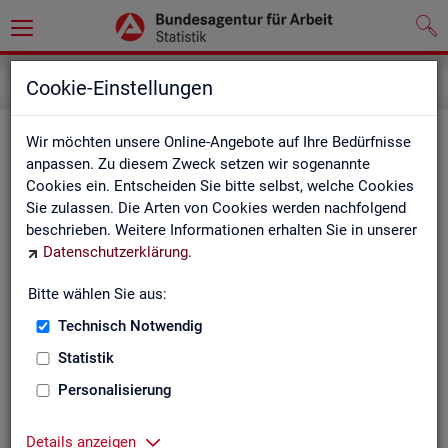
Impressum
Cookie-Einstellungen
Im­pres­sum der Sta­tis­tik der Bun­
Wir möchten unsere Online-Angebote auf Ihre Bedürfnisse
anpassen. Zu diesem Zweck setzen wir sogenannte
des­agen­tur für Ar­beit (BA)
Cookies ein. Entscheiden Sie bitte selbst, welche Cookies
Sie zulassen. Die Arten von Cookies werden nachfolgend
In­for­ma­tio­nen über den Her­aus­ge­ber
beschrieben. Weitere Informationen erhalten Sie in unserer
Datenschutzerklärung
.
Im­pres­sum der Bun­des­agen­tur für Ar­beit
Nut­zungs- und Be­zugs­be­din­gun­gen
Bitte wählen Sie aus:
Technisch Notwendig
Co­py­right und Mar­ken­schutz
Statistik
Die In­hal­te des In­ter­net­auf­tritts der BA sowie die Pro­duk­te
der Sta­tis­tik der BA ste­hen im geis­ti­gen Ei­gen­tum der BA und
Personalisierung
sind zur In­for­ma­ti­on grund­sätz­lich frei zu­gäng­lich, so­weit
nichts An­de­res ver­merkt ist.
Details anzeigen