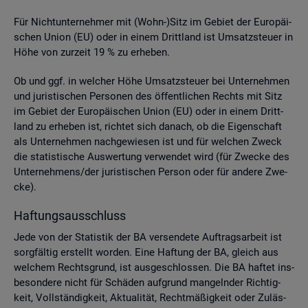
Für Nicht­un­ter­neh­mer mit (Wohn-)Sitz im Ge­biet der Eu­ro­päi­
schen Union (EU) oder in einem Dritt­land ist Um­satz­steu­er in
Höhe von zur­zeit 19 % zu er­he­ben.
Ob und ggf. in wel­cher Höhe Um­satz­steu­er bei Un­ter­neh­men
und ju­ris­ti­schen Per­so­nen des öf­fent­li­chen Rechts mit Sitz
im Ge­biet der Eu­ro­päi­schen Union (EU) oder in einem Dritt­
land zu er­he­ben ist, rich­tet sich da­nach, ob die Ei­gen­schaft
als Un­ter­neh­men nach­ge­wie­sen ist und für wel­chen Zweck
die sta­tis­ti­sche Aus­wer­tung ver­wen­det wird (für Zwe­cke des
Un­ter­neh­mens/der ju­ris­ti­schen Per­son oder für an­de­re Zwe­
cke).
Haf­tungs­aus­schluss
Jede von der Sta­tis­tik der BA ver­sen­de­te Auf­trags­ar­beit ist
sorg­fäl­tig er­stellt wor­den. Eine Haf­tung der BA, gleich aus
wel­chem Rechts­grund, ist aus­ge­schlos­sen. Die BA haf­tet ins­
be­son­de­re nicht für Schä­den auf­grund man­geln­der Rich­tig­
keit, Voll­stän­dig­keit, Ak­tua­li­tät, Recht­mä­ßig­keit oder Zu­läs­