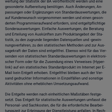
wer­tung der Sta­tis­tik der BA ver­öf­fent­licht wer­den und eine
ge­son­der­te Auf­be­rei­tung be­nö­ti­gen. Auch Än­de­run­gen, An­
pas­sun­gen oder Er­gän­zun­gen von Stan­dard­aus­wer­tun­gen, die
auf Kun­den­wunsch vor­ge­nom­men wer­den und einen ge­son­
der­ten Pro­gram­mier­auf­wand er­for­dern, sind ent­gelt­pflich­ti­ge
Son­der­aus­wer­tun­gen. Ein­fa­che Aus­wer­tun­gen, die Be­ra­tung
und Er­tei­lung von Aus­künf­ten zum Pro­dukt­an­ge­bot der Sta­
tis­tik, zu den zu­grun­de lie­gen­den Da­ten­quel­len und -ge­win­
nungs­ver­fah­ren, zu den sta­tis­ti­schen Me­tho­den und zur Aus­
sa­ge­kraft der Daten sind ent­gelt­frei. Eben­so wird für das Ver­
sen­den von sta­tis­ti­schen Stan­dard­aus­wer­tun­gen in elek­tro­ni­
scher Form oder für die Zu­sen­dung eines Ver­wei­ses (Hy­per­
link) auf ein sta­tis­ti­sches Stan­dard­pro­dukt im In­ter­net per E-
Mail kein Ent­gelt er­ho­ben. Ent­gelt­frei blei­ben auch der Ver­
sand ge­druck­ter In­for­ma­tio­nen in Ein­zel­fäl­len und sons­ti­ge
Ak­ti­vi­tä­ten ohne er­heb­li­chen Um­set­zungs­auf­wand.
Die Ent­gel­te wer­den nach ein­heit­li­chen Maß­stä­ben fest­ge­
setzt. Das Ent­gelt für sta­tis­ti­sche Aus­wer­tun­gen um­fasst die
Per­so­nal- und Sach­kos­ten, die für die er­for­der­li­che Be­ar­bei­
tungs­zeit zur Er­brin­gung der Dienst­leis­tung an­fal­len. In Rech­