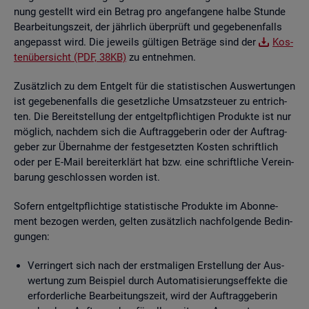
nung ge­stellt wird ein Be­trag pro an­ge­fan­ge­ne halbe Stun­de
Be­ar­bei­tungs­zeit, der jähr­lich über­prüft und ge­ge­be­nen­falls
an­ge­passt wird. Die je­weils gül­ti­gen Be­trä­ge sind der
Kos­
ten­über­sicht (PDF, 38KB)
zu ent­neh­men.
Zu­sätz­lich zu dem Ent­gelt für die sta­tis­ti­schen Aus­wer­tun­gen
ist ge­ge­be­nen­falls die ge­setz­li­che Um­satz­steu­er zu ent­rich­
ten. Die Be­reit­stel­lung der ent­gelt­pflich­ti­gen Pro­duk­te ist nur
mög­lich, nach­dem sich die Auf­trag­ge­be­rin oder der Auf­trag­
ge­ber zur Über­nah­me der fest­ge­setz­ten Kos­ten schrift­lich
oder per E-Mail be­reit­er­klärt hat bzw. eine schrift­li­che Ver­ein­
ba­rung ge­schlos­sen wor­den ist.
So­fern ent­gelt­pflich­ti­ge sta­tis­ti­sche Pro­duk­te im Abon­ne­
ment be­zo­gen wer­den, gel­ten zu­sätz­lich nach­fol­gen­de Be­din­
gun­gen:
Ver­rin­gert sich nach der erst­ma­li­gen Er­stel­lung der Aus­
wer­tung zum Bei­spiel durch Au­to­ma­ti­sie­rungs­ef­fek­te die
er­for­der­li­che Be­ar­bei­tungs­zeit, wird der Auf­trag­ge­be­rin