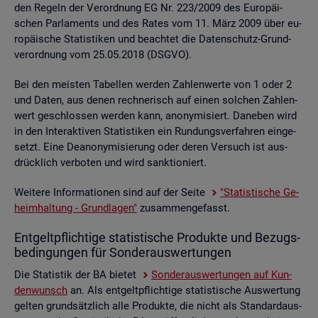
den Re­geln der Ver­ord­nung EG Nr. 223/2009 des Eu­ro­päi­
schen Par­la­ments und des Rates vom 11. März 2009 über eu­
ro­päi­sche Sta­tis­ti­ken und be­ach­tet die Da­ten­schutz-Grund­
ver­ord­nung vom 25.05.2018 (DSGVO).
Bei den meis­ten Ta­bel­len wer­den Zah­len­wer­te von 1 oder 2
und Daten, aus denen rech­ne­risch auf einen sol­chen Zah­len­
wert ge­schlos­sen wer­den kann, an­ony­mi­siert. Da­ne­ben wird
in den In­ter­ak­ti­ven Sta­tis­ti­ken ein Run­dungs­ver­fah­ren ein­ge­
setzt. Eine De­an­ony­mi­sie­rung oder deren Ver­such ist aus­
drück­lich ver­bo­ten und wird sank­tio­niert.
Wei­te­re In­for­ma­tio­nen sind auf der Seite
"Sta­tis­ti­sche Ge­
heim­hal­tung - Grund­la­gen"
zu­sam­men­ge­fasst.
Ent­gelt­pflich­ti­ge sta­tis­ti­sche Pro­duk­te und Be­zugs­
be­din­gun­gen für Son­der­aus­wer­tun­gen
Die Sta­tis­tik der BA bie­tet
Son­der­aus­wer­tun­gen auf Kun­
den­wunsch
an. Als ent­gelt­pflich­ti­ge sta­tis­ti­sche Aus­wer­tung
gel­ten grund­sätz­lich alle Pro­duk­te, die nicht als Stan­dard­aus­