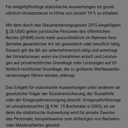
Für ent­gelt­pflich­ti­ge sta­tis­ti­sche Aus­wer­tun­gen ist grund­
sätz­lich Um­satz­steu­er in Höhe von zur­zeit 19 % zu er­he­ben.
Mit dem durch das Steu­er­än­de­rungs­ge­setz 2015 ein­ge­füg­ten
§ 2b UStG gel­ten ju­ris­ti­sche Per­so­nen des öf­fent­li­chen
Rechts (jPdöR) nicht mehr aus­schlie­ß­lich im Rah­men ihrer
Be­trie­be ge­werb­li­cher Art als ge­werb­lich oder be­ruf­lich tätig.
Da­nach gilt die BA als un­ter­neh­me­risch tätig und un­ter­liegt
der Um­satz­steu­er, wenn sie Ein­nah­men er­zielt und Leis­tun­
gen auf pri­vat­recht­li­cher Grund­la­ge oder Leis­tun­gen auf öf­
fent­lich-recht­li­cher Grund­la­ge, die zu grö­ße­ren Wett­be­werbs­
ver­zer­run­gen füh­ren wür­den, er­bringt.
Das Ent­gelt für sta­tis­ti­sche Aus­wer­tun­gen unter an­de­rem an
ge­setz­li­che Trä­ger der So­zi­al­ver­si­che­rung, der So­zi­al­hil­fe
oder der Kriegs­op­fer­ver­sor­gung einschl. Kriegs­op­fer­für­sor­ge
ist um­satz­steu­er­frei (§ 4 Nr. 15 Buch­sta­be a UStG), es sei
denn die sta­tis­ti­sche Aus­wer­tung wird für pri­va­te Zwe­cke
des Per­so­nals, bei­spiels­wei­se zum An­fer­ti­gen von Ba­che­lor-
oder Mas­ter­ar­bei­ten ge­nutzt.