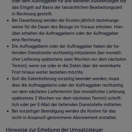
oder dem Auf­trag­ge­ber für alle wei­te­ren Aus­wer­tun­gen nur
das Ent­gelt auf Basis der tat­säch­li­chen Be­ar­bei­tungs­zeit
in Rech­nung ge­stellt.
Bei Dau­er­be­zug wer­den die Kos­ten jähr­lich be­zie­hungs­
wei­se für die Dauer des Be­zugs im Vor­aus er­ho­ben. Hier­
über er­hal­ten die Auf­trag­ge­be­rin oder der Auf­trag­ge­ber
eine Rech­nung.
Die Auf­trag­ge­be­rin oder der Auf­trag­ge­ber haben der lie­
fern­den Dienst­stel­le recht­zei­tig mit­zu­tei­len (bei mo­nat­li­
cher Lie­fe­rung spä­tes­tens zwei Wo­chen vor dem nächs­ten
Ter­min), wenn sie oder er die Daten über die ver­ein­bar­te
Frist hin­aus wei­ter be­zie­hen möch­te.
Soll die Da­ten­lie­fe­rung vor­zei­tig be­en­det wer­den, muss
dies die Auf­trag­ge­be­rin oder der Auf­trag­ge­ber recht­zei­tig
vor dem nächs­ten Lie­fer­ter­min (bei mo­nat­li­cher Lie­fe­rung
spä­tes­tens 2 Wo­chen vor dem nächs­ten Ter­min) schrift­
lich oder per E-Mail der lie­fern­den Dienst­stel­le mit­tei­len.
Bei vor­zei­ti­ger Be­en­di­gung wer­den die Kos­ten für das
nicht in An­spruch ge­nom­me­ne Abon­ne­ment er­stat­tet.
Hin­wei­se zur Er­he­bung der Um­satz­steu­er