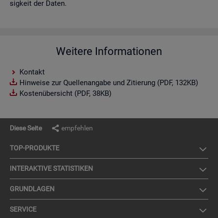
sig­keit der Daten.
Weitere Informationen
Kontakt
Hinweise zur Quellenangabe und Zitierung (PDF, 132KB)
Kostenübersicht (PDF, 38KB)
Diese Seite
empfehlen
TOP-PRO­DUK­TE
IN­TER­AK­TI­VE STA­TIS­TI­KEN
GRUND­LA­GEN
SER­VICE