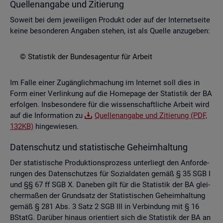
Quel­len­an­ga­be und Zi­tie­rung
So­weit bei dem je­wei­li­gen Pro­dukt oder auf der In­ter­net­sei­te
keine be­son­de­ren An­ga­ben ste­hen, ist als Quel­le an­zu­ge­ben:
© Sta­tis­tik der Bun­des­agen­tur für Ar­beit
Im Falle einer Zu­gäng­lich­ma­chung im In­ter­net soll dies in
Form einer Ver­lin­kung auf die Home­page der Sta­tis­tik der BA
er­fol­gen. Ins­be­son­de­re für die wis­sen­schaft­li­che Ar­beit wird
auf die In­for­ma­ti­on zu
Quel­len­an­ga­be und Zi­tie­rung (PDF,
132KB)
hin­ge­wie­sen.
Da­ten­schutz und sta­tis­ti­sche Ge­heim­hal­tung
Der sta­tis­ti­sche Pro­duk­ti­ons­pro­zess un­ter­liegt den An­for­de­
run­gen des Da­ten­schut­zes für So­zi­al­da­ten gemäß § 35 SGB I
und §§ 67 ff SGB X. Da­ne­ben gilt für die Sta­tis­tik der BA glei­
cher­ma­ßen der Grund­satz der Sta­tis­ti­schen Ge­heim­hal­tung
gemäß § 281 Abs. 3 Satz 2 SGB III in Ver­bin­dung mit § 16
BStatG. Dar­über hin­aus ori­en­tiert sich die Sta­tis­tik der BA an