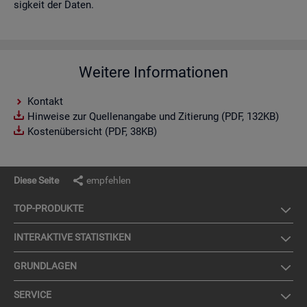
sig­keit der Daten.
Weitere Informationen
Kontakt
Hinweise zur Quellenangabe und Zitierung (PDF, 132KB)
Kostenübersicht (PDF, 38KB)
Diese Seite
empfehlen
TOP-PRO­DUK­TE
IN­TER­AK­TI­VE STA­TIS­TI­KEN
GRUND­LA­GEN
SER­VICE