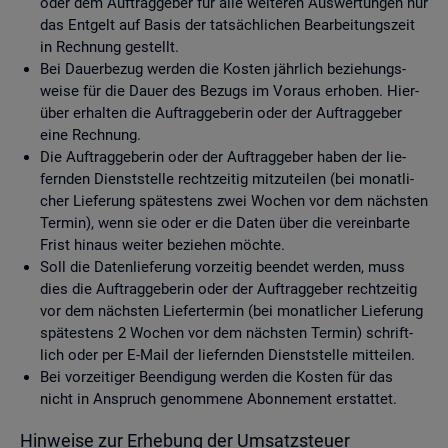
oder dem Auf­trag­ge­ber für alle wei­te­ren Aus­wer­tun­gen nur
das Ent­gelt auf Basis der tat­säch­li­chen Be­ar­bei­tungs­zeit
in Rech­nung ge­stellt.
Bei Dau­er­be­zug wer­den die Kos­ten jähr­lich be­zie­hungs­
wei­se für die Dauer des Be­zugs im Vor­aus er­ho­ben. Hier­
über er­hal­ten die Auf­trag­ge­be­rin oder der Auf­trag­ge­ber
eine Rech­nung.
Die Auf­trag­ge­be­rin oder der Auf­trag­ge­ber haben der lie­
fern­den Dienst­stel­le recht­zei­tig mit­zu­tei­len (bei mo­nat­li­
cher Lie­fe­rung spä­tes­tens zwei Wo­chen vor dem nächs­ten
Ter­min), wenn sie oder er die Daten über die ver­ein­bar­te
Frist hin­aus wei­ter be­zie­hen möch­te.
Soll die Da­ten­lie­fe­rung vor­zei­tig be­en­det wer­den, muss
dies die Auf­trag­ge­be­rin oder der Auf­trag­ge­ber recht­zei­tig
vor dem nächs­ten Lie­fer­ter­min (bei mo­nat­li­cher Lie­fe­rung
spä­tes­tens 2 Wo­chen vor dem nächs­ten Ter­min) schrift­
lich oder per E-Mail der lie­fern­den Dienst­stel­le mit­tei­len.
Bei vor­zei­ti­ger Be­en­di­gung wer­den die Kos­ten für das
nicht in An­spruch ge­nom­me­ne Abon­ne­ment er­stat­tet.
Hin­wei­se zur Er­he­bung der Um­satz­steu­er