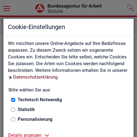
Impressum
Cookie-Einstellungen
Im­pres­sum der Sta­tis­tik der Bun­
Wir möchten unsere Online-Angebote auf Ihre Bedürfnisse
anpassen. Zu diesem Zweck setzen wir sogenannte
des­agen­tur für Ar­beit (BA)
Cookies ein. Entscheiden Sie bitte selbst, welche Cookies
Sie zulassen. Die Arten von Cookies werden nachfolgend
In­for­ma­tio­nen über den Her­aus­ge­ber
beschrieben. Weitere Informationen erhalten Sie in unserer
Datenschutzerklärung
.
Im­pres­sum der Bun­des­agen­tur für Ar­beit
Nut­zungs- und Be­zugs­be­din­gun­gen
Bitte wählen Sie aus:
Technisch Notwendig
Co­py­right und Mar­ken­schutz
Statistik
Die In­hal­te des In­ter­net­auf­tritts der BA sowie die Pro­duk­te
der Sta­tis­tik der BA ste­hen im geis­ti­gen Ei­gen­tum der BA und
Personalisierung
sind zur In­for­ma­ti­on grund­sätz­lich frei zu­gäng­lich, so­weit
nichts An­de­res ver­merkt ist.
Details anzeigen