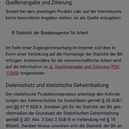
Quel­len­an­ga­be und Zi­tie­rung
So­weit bei dem je­wei­li­gen Pro­dukt oder auf der In­ter­net­sei­te
keine be­son­de­ren An­ga­ben ste­hen, ist als Quel­le an­zu­ge­ben:
© Sta­tis­tik der Bun­des­agen­tur für Ar­beit
Im Falle einer Zu­gäng­lich­ma­chung im In­ter­net soll dies in
Form einer Ver­lin­kung auf die Home­page der Sta­tis­tik der BA
er­fol­gen. Ins­be­son­de­re für die wis­sen­schaft­li­che Ar­beit wird
auf die In­for­ma­ti­on zu
Quel­len­an­ga­be und Zi­tie­rung (PDF,
132KB)
hin­ge­wie­sen.
Da­ten­schutz und sta­tis­ti­sche Ge­heim­hal­tung
Der sta­tis­ti­sche Pro­duk­ti­ons­pro­zess un­ter­liegt den An­for­de­
run­gen des Da­ten­schut­zes für So­zi­al­da­ten gemäß § 35 SGB I
und §§ 67 ff SGB X. Da­ne­ben gilt für die Sta­tis­tik der BA glei­
cher­ma­ßen der Grund­satz der Sta­tis­ti­schen Ge­heim­hal­tung
gemäß § 281 Abs. 3 Satz 2 SGB III in Ver­bin­dung mit § 16
BStatG. Dar­über hin­aus ori­en­tiert sich die Sta­tis­tik der BA an