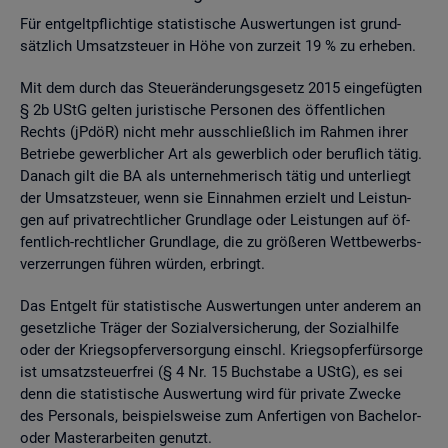
Für ent­gelt­pflich­ti­ge sta­tis­ti­sche Aus­wer­tun­gen ist grund­
sätz­lich Um­satz­steu­er in Höhe von zur­zeit 19 % zu er­he­ben.
Mit dem durch das Steu­er­än­de­rungs­ge­setz 2015 ein­ge­füg­ten
§ 2b UStG gel­ten ju­ris­ti­sche Per­so­nen des öf­fent­li­chen
Rechts (jPdöR) nicht mehr aus­schlie­ß­lich im Rah­men ihrer
Be­trie­be ge­werb­li­cher Art als ge­werb­lich oder be­ruf­lich tätig.
Da­nach gilt die BA als un­ter­neh­me­risch tätig und un­ter­liegt
der Um­satz­steu­er, wenn sie Ein­nah­men er­zielt und Leis­tun­
gen auf pri­vat­recht­li­cher Grund­la­ge oder Leis­tun­gen auf öf­
fent­lich-recht­li­cher Grund­la­ge, die zu grö­ße­ren Wett­be­werbs­
ver­zer­run­gen füh­ren wür­den, er­bringt.
Das Ent­gelt für sta­tis­ti­sche Aus­wer­tun­gen unter an­de­rem an
ge­setz­li­che Trä­ger der So­zi­al­ver­si­che­rung, der So­zi­al­hil­fe
oder der Kriegs­op­fer­ver­sor­gung einschl. Kriegs­op­fer­für­sor­ge
ist um­satz­steu­er­frei (§ 4 Nr. 15 Buch­sta­be a UStG), es sei
denn die sta­tis­ti­sche Aus­wer­tung wird für pri­va­te Zwe­cke
des Per­so­nals, bei­spiels­wei­se zum An­fer­ti­gen von Ba­che­lor-
oder Mas­ter­ar­bei­ten ge­nutzt.