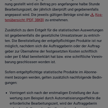
nung ge­stellt wird ein Be­trag pro an­ge­fan­ge­ne halbe Stun­de
Be­ar­bei­tungs­zeit, der jähr­lich über­prüft und ge­ge­be­nen­falls
an­ge­passt wird. Die je­weils gül­ti­gen Be­trä­ge sind der
Kos­
ten­über­sicht (PDF, 38KB)
zu ent­neh­men.
Zu­sätz­lich zu dem Ent­gelt für die sta­tis­ti­schen Aus­wer­tun­gen
ist ge­ge­be­nen­falls die ge­setz­li­che Um­satz­steu­er zu ent­rich­
ten. Die Be­reit­stel­lung der ent­gelt­pflich­ti­gen Pro­duk­te ist nur
mög­lich, nach­dem sich die Auf­trag­ge­be­rin oder der Auf­trag­
ge­ber zur Über­nah­me der fest­ge­setz­ten Kos­ten schrift­lich
oder per E-Mail be­reit­er­klärt hat bzw. eine schrift­li­che Ver­ein­
ba­rung ge­schlos­sen wor­den ist.
So­fern ent­gelt­pflich­ti­ge sta­tis­ti­sche Pro­duk­te im Abon­ne­
ment be­zo­gen wer­den, gel­ten zu­sätz­lich nach­fol­gen­de Be­din­
gun­gen:
Ver­rin­gert sich nach der erst­ma­li­gen Er­stel­lung der Aus­
wer­tung zum Bei­spiel durch Au­to­ma­ti­sie­rungs­ef­fek­te die
er­for­der­li­che Be­ar­bei­tungs­zeit, wird der Auf­trag­ge­be­rin