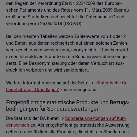
den Re­geln der Ver­ord­nung EG Nr. 223/2009 des Eu­ro­päi­
schen Par­la­ments und des Rates vom 11. März 2009 über eu­
ro­päi­sche Sta­tis­ti­ken und be­ach­tet die Da­ten­schutz-Grund­
ver­ord­nung vom 25.05.2018 (DSGVO).
Bei den meis­ten Ta­bel­len wer­den Zah­len­wer­te von 1 oder 2
und Daten, aus denen rech­ne­risch auf einen sol­chen Zah­len­
wert ge­schlos­sen wer­den kann, an­ony­mi­siert. Da­ne­ben wird
in den In­ter­ak­ti­ven Sta­tis­ti­ken ein Run­dungs­ver­fah­ren ein­ge­
setzt. Eine De­an­ony­mi­sie­rung oder deren Ver­such ist aus­
drück­lich ver­bo­ten und wird sank­tio­niert.
Wei­te­re In­for­ma­tio­nen sind auf der Seite
"Sta­tis­ti­sche Ge­
heim­hal­tung - Grund­la­gen"
zu­sam­men­ge­fasst.
Ent­gelt­pflich­ti­ge sta­tis­ti­sche Pro­duk­te und Be­zugs­
be­din­gun­gen für Son­der­aus­wer­tun­gen
Die Sta­tis­tik der BA bie­tet
Son­der­aus­wer­tun­gen auf Kun­
den­wunsch
an. Als ent­gelt­pflich­ti­ge sta­tis­ti­sche Aus­wer­tung
gel­ten grund­sätz­lich alle Pro­duk­te, die nicht als Stan­dard­aus­