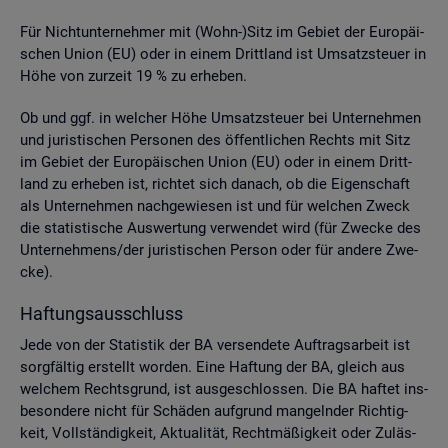
Für Nicht­un­ter­neh­mer mit (Wohn-)Sitz im Ge­biet der Eu­ro­päi­
schen Union (EU) oder in einem Dritt­land ist Um­satz­steu­er in
Höhe von zur­zeit 19 % zu er­he­ben.
Ob und ggf. in wel­cher Höhe Um­satz­steu­er bei Un­ter­neh­men
und ju­ris­ti­schen Per­so­nen des öf­fent­li­chen Rechts mit Sitz
im Ge­biet der Eu­ro­päi­schen Union (EU) oder in einem Dritt­
land zu er­he­ben ist, rich­tet sich da­nach, ob die Ei­gen­schaft
als Un­ter­neh­men nach­ge­wie­sen ist und für wel­chen Zweck
die sta­tis­ti­sche Aus­wer­tung ver­wen­det wird (für Zwe­cke des
Un­ter­neh­mens/der ju­ris­ti­schen Per­son oder für an­de­re Zwe­
cke).
Haf­tungs­aus­schluss
Jede von der Sta­tis­tik der BA ver­sen­de­te Auf­trags­ar­beit ist
sorg­fäl­tig er­stellt wor­den. Eine Haf­tung der BA, gleich aus
wel­chem Rechts­grund, ist aus­ge­schlos­sen. Die BA haf­tet ins­
be­son­de­re nicht für Schä­den auf­grund man­geln­der Rich­tig­
keit, Voll­stän­dig­keit, Ak­tua­li­tät, Recht­mä­ßig­keit oder Zu­läs­