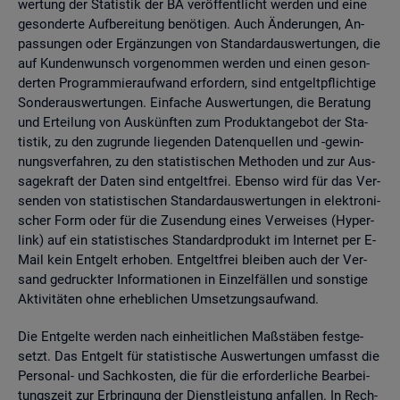
wer­tung der Sta­tis­tik der BA ver­öf­fent­licht wer­den und eine
ge­son­der­te Auf­be­rei­tung be­nö­ti­gen. Auch Än­de­run­gen, An­
pas­sun­gen oder Er­gän­zun­gen von Stan­dard­aus­wer­tun­gen, die
auf Kun­den­wunsch vor­ge­nom­men wer­den und einen ge­son­
der­ten Pro­gram­mier­auf­wand er­for­dern, sind ent­gelt­pflich­ti­ge
Son­der­aus­wer­tun­gen. Ein­fa­che Aus­wer­tun­gen, die Be­ra­tung
und Er­tei­lung von Aus­künf­ten zum Pro­dukt­an­ge­bot der Sta­
tis­tik, zu den zu­grun­de lie­gen­den Da­ten­quel­len und -ge­win­
nungs­ver­fah­ren, zu den sta­tis­ti­schen Me­tho­den und zur Aus­
sa­ge­kraft der Daten sind ent­gelt­frei. Eben­so wird für das Ver­
sen­den von sta­tis­ti­schen Stan­dard­aus­wer­tun­gen in elek­tro­ni­
scher Form oder für die Zu­sen­dung eines Ver­wei­ses (Hy­per­
link) auf ein sta­tis­ti­sches Stan­dard­pro­dukt im In­ter­net per E-
Mail kein Ent­gelt er­ho­ben. Ent­gelt­frei blei­ben auch der Ver­
sand ge­druck­ter In­for­ma­tio­nen in Ein­zel­fäl­len und sons­ti­ge
Ak­ti­vi­tä­ten ohne er­heb­li­chen Um­set­zungs­auf­wand.
Die Ent­gel­te wer­den nach ein­heit­li­chen Maß­stä­ben fest­ge­
setzt. Das Ent­gelt für sta­tis­ti­sche Aus­wer­tun­gen um­fasst die
Per­so­nal- und Sach­kos­ten, die für die er­for­der­li­che Be­ar­bei­
tungs­zeit zur Er­brin­gung der Dienst­leis­tung an­fal­len. In Rech­