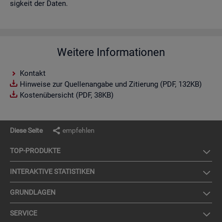
sig­keit der Daten.
Weitere Informationen
Kontakt
Hinweise zur Quellenangabe und Zitierung (PDF, 132KB)
Kostenübersicht (PDF, 38KB)
Diese Seite
empfehlen
TOP-PRO­DUK­TE
IN­TER­AK­TI­VE STA­TIS­TI­KEN
GRUND­LA­GEN
SER­VICE