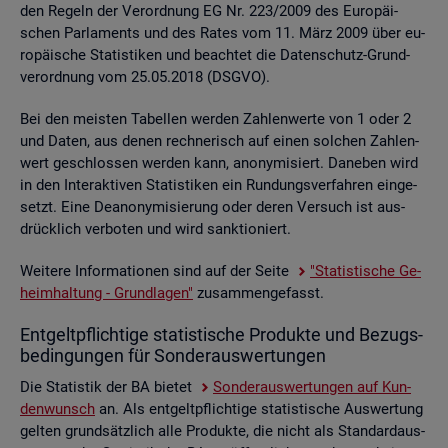
den Re­geln der Ver­ord­nung EG Nr. 223/2009 des Eu­ro­päi­
schen Par­la­ments und des Rates vom 11. März 2009 über eu­
ro­päi­sche Sta­tis­ti­ken und be­ach­tet die Da­ten­schutz-Grund­
ver­ord­nung vom 25.05.2018 (DSGVO).
Bei den meis­ten Ta­bel­len wer­den Zah­len­wer­te von 1 oder 2
und Daten, aus denen rech­ne­risch auf einen sol­chen Zah­len­
wert ge­schlos­sen wer­den kann, an­ony­mi­siert. Da­ne­ben wird
in den In­ter­ak­ti­ven Sta­tis­ti­ken ein Run­dungs­ver­fah­ren ein­ge­
setzt. Eine De­an­ony­mi­sie­rung oder deren Ver­such ist aus­
drück­lich ver­bo­ten und wird sank­tio­niert.
Wei­te­re In­for­ma­tio­nen sind auf der Seite
"Sta­tis­ti­sche Ge­
heim­hal­tung - Grund­la­gen"
zu­sam­men­ge­fasst.
Ent­gelt­pflich­ti­ge sta­tis­ti­sche Pro­duk­te und Be­zugs­
be­din­gun­gen für Son­der­aus­wer­tun­gen
Die Sta­tis­tik der BA bie­tet
Son­der­aus­wer­tun­gen auf Kun­
den­wunsch
an. Als ent­gelt­pflich­ti­ge sta­tis­ti­sche Aus­wer­tung
gel­ten grund­sätz­lich alle Pro­duk­te, die nicht als Stan­dard­aus­