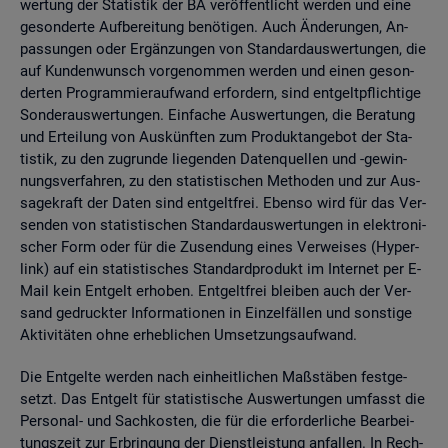
wer­tung der Sta­tis­tik der BA ver­öf­fent­licht wer­den und eine
ge­son­der­te Auf­be­rei­tung be­nö­ti­gen. Auch Än­de­run­gen, An­
pas­sun­gen oder Er­gän­zun­gen von Stan­dard­aus­wer­tun­gen, die
auf Kun­den­wunsch vor­ge­nom­men wer­den und einen ge­son­
der­ten Pro­gram­mier­auf­wand er­for­dern, sind ent­gelt­pflich­ti­ge
Son­der­aus­wer­tun­gen. Ein­fa­che Aus­wer­tun­gen, die Be­ra­tung
und Er­tei­lung von Aus­künf­ten zum Pro­dukt­an­ge­bot der Sta­
tis­tik, zu den zu­grun­de lie­gen­den Da­ten­quel­len und -ge­win­
nungs­ver­fah­ren, zu den sta­tis­ti­schen Me­tho­den und zur Aus­
sa­ge­kraft der Daten sind ent­gelt­frei. Eben­so wird für das Ver­
sen­den von sta­tis­ti­schen Stan­dard­aus­wer­tun­gen in elek­tro­ni­
scher Form oder für die Zu­sen­dung eines Ver­wei­ses (Hy­per­
link) auf ein sta­tis­ti­sches Stan­dard­pro­dukt im In­ter­net per E-
Mail kein Ent­gelt er­ho­ben. Ent­gelt­frei blei­ben auch der Ver­
sand ge­druck­ter In­for­ma­tio­nen in Ein­zel­fäl­len und sons­ti­ge
Ak­ti­vi­tä­ten ohne er­heb­li­chen Um­set­zungs­auf­wand.
Die Ent­gel­te wer­den nach ein­heit­li­chen Maß­stä­ben fest­ge­
setzt. Das Ent­gelt für sta­tis­ti­sche Aus­wer­tun­gen um­fasst die
Per­so­nal- und Sach­kos­ten, die für die er­for­der­li­che Be­ar­bei­
tungs­zeit zur Er­brin­gung der Dienst­leis­tung an­fal­len. In Rech­