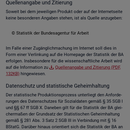
Quel­len­an­ga­be und Zi­tie­rung
So­weit bei dem je­wei­li­gen Pro­dukt oder auf der In­ter­net­sei­te
keine be­son­de­ren An­ga­ben ste­hen, ist als Quel­le an­zu­ge­ben:
© Sta­tis­tik der Bun­des­agen­tur für Ar­beit
Im Falle einer Zu­gäng­lich­ma­chung im In­ter­net soll dies in
Form einer Ver­lin­kung auf die Home­page der Sta­tis­tik der BA
er­fol­gen. Ins­be­son­de­re für die wis­sen­schaft­li­che Ar­beit wird
auf die In­for­ma­ti­on zu
Quel­len­an­ga­be und Zi­tie­rung (PDF,
132KB)
hin­ge­wie­sen.
Da­ten­schutz und sta­tis­ti­sche Ge­heim­hal­tung
Der sta­tis­ti­sche Pro­duk­ti­ons­pro­zess un­ter­liegt den An­for­de­
run­gen des Da­ten­schut­zes für So­zi­al­da­ten gemäß § 35 SGB I
und §§ 67 ff SGB X. Da­ne­ben gilt für die Sta­tis­tik der BA glei­
cher­ma­ßen der Grund­satz der Sta­tis­ti­schen Ge­heim­hal­tung
gemäß § 281 Abs. 3 Satz 2 SGB III in Ver­bin­dung mit § 16
BStatG. Dar­über hin­aus ori­en­tiert sich die Sta­tis­tik der BA an