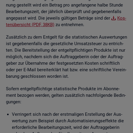
nung ge­stellt wird ein Be­trag pro an­ge­fan­ge­ne halbe Stun­de
Be­ar­bei­tungs­zeit, der jähr­lich über­prüft und ge­ge­be­nen­falls
an­ge­passt wird. Die je­weils gül­ti­gen Be­trä­ge sind der
Kos­
ten­über­sicht (PDF, 38KB)
zu ent­neh­men.
Zu­sätz­lich zu dem Ent­gelt für die sta­tis­ti­schen Aus­wer­tun­gen
ist ge­ge­be­nen­falls die ge­setz­li­che Um­satz­steu­er zu ent­rich­
ten. Die Be­reit­stel­lung der ent­gelt­pflich­ti­gen Pro­duk­te ist nur
mög­lich, nach­dem sich die Auf­trag­ge­be­rin oder der Auf­trag­
ge­ber zur Über­nah­me der fest­ge­setz­ten Kos­ten schrift­lich
oder per E-Mail be­reit­er­klärt hat bzw. eine schrift­li­che Ver­ein­
ba­rung ge­schlos­sen wor­den ist.
So­fern ent­gelt­pflich­ti­ge sta­tis­ti­sche Pro­duk­te im Abon­ne­
ment be­zo­gen wer­den, gel­ten zu­sätz­lich nach­fol­gen­de Be­din­
gun­gen:
Ver­rin­gert sich nach der erst­ma­li­gen Er­stel­lung der Aus­
wer­tung zum Bei­spiel durch Au­to­ma­ti­sie­rungs­ef­fek­te die
er­for­der­li­che Be­ar­bei­tungs­zeit, wird der Auf­trag­ge­be­rin