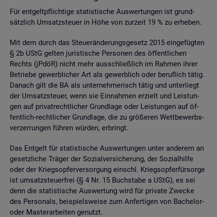
Für ent­gelt­pflich­ti­ge sta­tis­ti­sche Aus­wer­tun­gen ist grund­
sätz­lich Um­satz­steu­er in Höhe von zur­zeit 19 % zu er­he­ben.
Mit dem durch das Steu­er­än­de­rungs­ge­setz 2015 ein­ge­füg­ten
§ 2b UStG gel­ten ju­ris­ti­sche Per­so­nen des öf­fent­li­chen
Rechts (jPdöR) nicht mehr aus­schlie­ß­lich im Rah­men ihrer
Be­trie­be ge­werb­li­cher Art als ge­werb­lich oder be­ruf­lich tätig.
Da­nach gilt die BA als un­ter­neh­me­risch tätig und un­ter­liegt
der Um­satz­steu­er, wenn sie Ein­nah­men er­zielt und Leis­tun­
gen auf pri­vat­recht­li­cher Grund­la­ge oder Leis­tun­gen auf öf­
fent­lich-recht­li­cher Grund­la­ge, die zu grö­ße­ren Wett­be­werbs­
ver­zer­run­gen füh­ren wür­den, er­bringt.
Das Ent­gelt für sta­tis­ti­sche Aus­wer­tun­gen unter an­de­rem an
ge­setz­li­che Trä­ger der So­zi­al­ver­si­che­rung, der So­zi­al­hil­fe
oder der Kriegs­op­fer­ver­sor­gung einschl. Kriegs­op­fer­für­sor­ge
ist um­satz­steu­er­frei (§ 4 Nr. 15 Buch­sta­be a UStG), es sei
denn die sta­tis­ti­sche Aus­wer­tung wird für pri­va­te Zwe­cke
des Per­so­nals, bei­spiels­wei­se zum An­fer­ti­gen von Ba­che­lor-
oder Mas­ter­ar­bei­ten ge­nutzt.