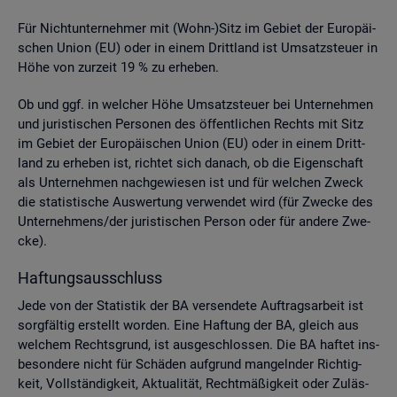
Für Nicht­un­ter­neh­mer mit (Wohn-)Sitz im Ge­biet der Eu­ro­päi­
schen Union (EU) oder in einem Dritt­land ist Um­satz­steu­er in
Höhe von zur­zeit 19 % zu er­he­ben.
Ob und ggf. in wel­cher Höhe Um­satz­steu­er bei Un­ter­neh­men
und ju­ris­ti­schen Per­so­nen des öf­fent­li­chen Rechts mit Sitz
im Ge­biet der Eu­ro­päi­schen Union (EU) oder in einem Dritt­
land zu er­he­ben ist, rich­tet sich da­nach, ob die Ei­gen­schaft
als Un­ter­neh­men nach­ge­wie­sen ist und für wel­chen Zweck
die sta­tis­ti­sche Aus­wer­tung ver­wen­det wird (für Zwe­cke des
Un­ter­neh­mens/der ju­ris­ti­schen Per­son oder für an­de­re Zwe­
cke).
Haf­tungs­aus­schluss
Jede von der Sta­tis­tik der BA ver­sen­de­te Auf­trags­ar­beit ist
sorg­fäl­tig er­stellt wor­den. Eine Haf­tung der BA, gleich aus
wel­chem Rechts­grund, ist aus­ge­schlos­sen. Die BA haf­tet ins­
be­son­de­re nicht für Schä­den auf­grund man­geln­der Rich­tig­
keit, Voll­stän­dig­keit, Ak­tua­li­tät, Recht­mä­ßig­keit oder Zu­läs­