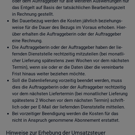
oder dem Auf­trag­ge­ber für alle wei­te­ren Aus­wer­tun­gen nur
das Ent­gelt auf Basis der tat­säch­li­chen Be­ar­bei­tungs­zeit
in Rech­nung ge­stellt.
Bei Dau­er­be­zug wer­den die Kos­ten jähr­lich be­zie­hungs­
wei­se für die Dauer des Be­zugs im Vor­aus er­ho­ben. Hier­
über er­hal­ten die Auf­trag­ge­be­rin oder der Auf­trag­ge­ber
eine Rech­nung.
Die Auf­trag­ge­be­rin oder der Auf­trag­ge­ber haben der lie­
fern­den Dienst­stel­le recht­zei­tig mit­zu­tei­len (bei mo­nat­li­
cher Lie­fe­rung spä­tes­tens zwei Wo­chen vor dem nächs­ten
Ter­min), wenn sie oder er die Daten über die ver­ein­bar­te
Frist hin­aus wei­ter be­zie­hen möch­te.
Soll die Da­ten­lie­fe­rung vor­zei­tig be­en­det wer­den, muss
dies die Auf­trag­ge­be­rin oder der Auf­trag­ge­ber recht­zei­tig
vor dem nächs­ten Lie­fer­ter­min (bei mo­nat­li­cher Lie­fe­rung
spä­tes­tens 2 Wo­chen vor dem nächs­ten Ter­min) schrift­
lich oder per E-Mail der lie­fern­den Dienst­stel­le mit­tei­len.
Bei vor­zei­ti­ger Be­en­di­gung wer­den die Kos­ten für das
nicht in An­spruch ge­nom­me­ne Abon­ne­ment er­stat­tet.
Hin­wei­se zur Er­he­bung der Um­satz­steu­er