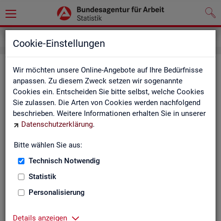
Impressum
Cookie-Einstellungen
Im­pres­sum der Sta­tis­tik der Bun­
Wir möchten unsere Online-Angebote auf Ihre Bedürfnisse
anpassen. Zu diesem Zweck setzen wir sogenannte
des­agen­tur für Ar­beit (BA)
Cookies ein. Entscheiden Sie bitte selbst, welche Cookies
Sie zulassen. Die Arten von Cookies werden nachfolgend
In­for­ma­tio­nen über den Her­aus­ge­ber
beschrieben. Weitere Informationen erhalten Sie in unserer
Datenschutzerklärung
.
Im­pres­sum der Bun­des­agen­tur für Ar­beit
Nut­zungs- und Be­zugs­be­din­gun­gen
Bitte wählen Sie aus:
Technisch Notwendig
Co­py­right und Mar­ken­schutz
Statistik
Die In­hal­te des In­ter­net­auf­tritts der BA sowie die Pro­duk­te
der Sta­tis­tik der BA ste­hen im geis­ti­gen Ei­gen­tum der BA und
Personalisierung
sind zur In­for­ma­ti­on grund­sätz­lich frei zu­gäng­lich, so­weit
nichts An­de­res ver­merkt ist.
Details anzeigen