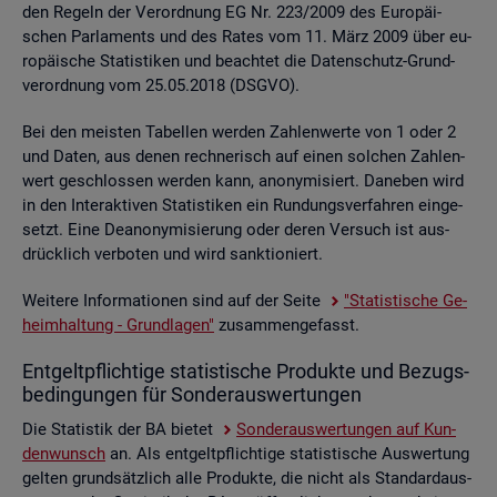
den Re­geln der Ver­ord­nung EG Nr. 223/2009 des Eu­ro­päi­
schen Par­la­ments und des Rates vom 11. März 2009 über eu­
ro­päi­sche Sta­tis­ti­ken und be­ach­tet die Da­ten­schutz-Grund­
ver­ord­nung vom 25.05.2018 (DSGVO).
Bei den meis­ten Ta­bel­len wer­den Zah­len­wer­te von 1 oder 2
und Daten, aus denen rech­ne­risch auf einen sol­chen Zah­len­
wert ge­schlos­sen wer­den kann, an­ony­mi­siert. Da­ne­ben wird
in den In­ter­ak­ti­ven Sta­tis­ti­ken ein Run­dungs­ver­fah­ren ein­ge­
setzt. Eine De­an­ony­mi­sie­rung oder deren Ver­such ist aus­
drück­lich ver­bo­ten und wird sank­tio­niert.
Wei­te­re In­for­ma­tio­nen sind auf der Seite
"Sta­tis­ti­sche Ge­
heim­hal­tung - Grund­la­gen"
zu­sam­men­ge­fasst.
Ent­gelt­pflich­ti­ge sta­tis­ti­sche Pro­duk­te und Be­zugs­
be­din­gun­gen für Son­der­aus­wer­tun­gen
Die Sta­tis­tik der BA bie­tet
Son­der­aus­wer­tun­gen auf Kun­
den­wunsch
an. Als ent­gelt­pflich­ti­ge sta­tis­ti­sche Aus­wer­tung
gel­ten grund­sätz­lich alle Pro­duk­te, die nicht als Stan­dard­aus­