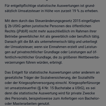
Für ent­gelt­pflich­ti­ge sta­tis­ti­sche Aus­wer­tun­gen ist grund­
sätz­lich Um­satz­steu­er in Höhe von zur­zeit 19 % zu er­he­ben.
Mit dem durch das Steu­er­än­de­rungs­ge­setz 2015 ein­ge­füg­ten
§ 2b UStG gel­ten ju­ris­ti­sche Per­so­nen des öf­fent­li­chen
Rechts (jPdöR) nicht mehr aus­schlie­ß­lich im Rah­men ihrer
Be­trie­be ge­werb­li­cher Art als ge­werb­lich oder be­ruf­lich tätig.
Da­nach gilt die BA als un­ter­neh­me­risch tätig und un­ter­liegt
der Um­satz­steu­er, wenn sie Ein­nah­men er­zielt und Leis­tun­
gen auf pri­vat­recht­li­cher Grund­la­ge oder Leis­tun­gen auf öf­
fent­lich-recht­li­cher Grund­la­ge, die zu grö­ße­ren Wett­be­werbs­
ver­zer­run­gen füh­ren wür­den, er­bringt.
Das Ent­gelt für sta­tis­ti­sche Aus­wer­tun­gen unter an­de­rem an
ge­setz­li­che Trä­ger der So­zi­al­ver­si­che­rung, der So­zi­al­hil­fe
oder der Kriegs­op­fer­ver­sor­gung einschl. Kriegs­op­fer­für­sor­ge
ist um­satz­steu­er­frei (§ 4 Nr. 15 Buch­sta­be a UStG), es sei
denn die sta­tis­ti­sche Aus­wer­tung wird für pri­va­te Zwe­cke
des Per­so­nals, bei­spiels­wei­se zum An­fer­ti­gen von Ba­che­lor-
oder Mas­ter­ar­bei­ten ge­nutzt.