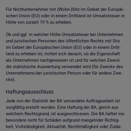
Für Nicht­un­ter­neh­mer mit (Wohn-)Sitz im Ge­biet der Eu­ro­päi­
schen Union (EU) oder in einem Dritt­land ist Um­satz­steu­er in
Höhe von zur­zeit 19 % zu er­he­ben.
Ob und ggf. in wel­cher Höhe Um­satz­steu­er bei Un­ter­neh­men
und ju­ris­ti­schen Per­so­nen des öf­fent­li­chen Rechts mit Sitz
im Ge­biet der Eu­ro­päi­schen Union (EU) oder in einem Dritt­
land zu er­he­ben ist, rich­tet sich da­nach, ob die Ei­gen­schaft
als Un­ter­neh­men nach­ge­wie­sen ist und für wel­chen Zweck
die sta­tis­ti­sche Aus­wer­tung ver­wen­det wird (für Zwe­cke des
Un­ter­neh­mens/der ju­ris­ti­schen Per­son oder für an­de­re Zwe­
cke).
Haf­tungs­aus­schluss
Jede von der Sta­tis­tik der BA ver­sen­de­te Auf­trags­ar­beit ist
sorg­fäl­tig er­stellt wor­den. Eine Haf­tung der BA, gleich aus
wel­chem Rechts­grund, ist aus­ge­schlos­sen. Die BA haf­tet ins­
be­son­de­re nicht für Schä­den auf­grund man­geln­der Rich­tig­
keit, Voll­stän­dig­keit, Ak­tua­li­tät, Recht­mä­ßig­keit oder Zu­läs­