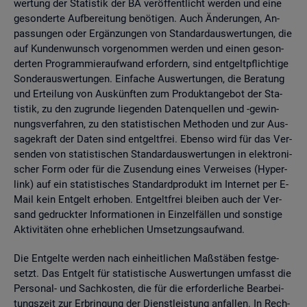
wer­tung der Sta­tis­tik der BA ver­öf­fent­licht wer­den und eine
ge­son­der­te Auf­be­rei­tung be­nö­ti­gen. Auch Än­de­run­gen, An­
pas­sun­gen oder Er­gän­zun­gen von Stan­dard­aus­wer­tun­gen, die
auf Kun­den­wunsch vor­ge­nom­men wer­den und einen ge­son­
der­ten Pro­gram­mier­auf­wand er­for­dern, sind ent­gelt­pflich­ti­ge
Son­der­aus­wer­tun­gen. Ein­fa­che Aus­wer­tun­gen, die Be­ra­tung
und Er­tei­lung von Aus­künf­ten zum Pro­dukt­an­ge­bot der Sta­
tis­tik, zu den zu­grun­de lie­gen­den Da­ten­quel­len und -ge­win­
nungs­ver­fah­ren, zu den sta­tis­ti­schen Me­tho­den und zur Aus­
sa­ge­kraft der Daten sind ent­gelt­frei. Eben­so wird für das Ver­
sen­den von sta­tis­ti­schen Stan­dard­aus­wer­tun­gen in elek­tro­ni­
scher Form oder für die Zu­sen­dung eines Ver­wei­ses (Hy­per­
link) auf ein sta­tis­ti­sches Stan­dard­pro­dukt im In­ter­net per E-
Mail kein Ent­gelt er­ho­ben. Ent­gelt­frei blei­ben auch der Ver­
sand ge­druck­ter In­for­ma­tio­nen in Ein­zel­fäl­len und sons­ti­ge
Ak­ti­vi­tä­ten ohne er­heb­li­chen Um­set­zungs­auf­wand.
Die Ent­gel­te wer­den nach ein­heit­li­chen Maß­stä­ben fest­ge­
setzt. Das Ent­gelt für sta­tis­ti­sche Aus­wer­tun­gen um­fasst die
Per­so­nal- und Sach­kos­ten, die für die er­for­der­li­che Be­ar­bei­
tungs­zeit zur Er­brin­gung der Dienst­leis­tung an­fal­len. In Rech­