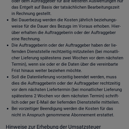
oder dem Auf­trag­ge­ber für alle wei­te­ren Aus­wer­tun­gen nur
das Ent­gelt auf Basis der tat­säch­li­chen Be­ar­bei­tungs­zeit
in Rech­nung ge­stellt.
Bei Dau­er­be­zug wer­den die Kos­ten jähr­lich be­zie­hungs­
wei­se für die Dauer des Be­zugs im Vor­aus er­ho­ben. Hier­
über er­hal­ten die Auf­trag­ge­be­rin oder der Auf­trag­ge­ber
eine Rech­nung.
Die Auf­trag­ge­be­rin oder der Auf­trag­ge­ber haben der lie­
fern­den Dienst­stel­le recht­zei­tig mit­zu­tei­len (bei mo­nat­li­
cher Lie­fe­rung spä­tes­tens zwei Wo­chen vor dem nächs­ten
Ter­min), wenn sie oder er die Daten über die ver­ein­bar­te
Frist hin­aus wei­ter be­zie­hen möch­te.
Soll die Da­ten­lie­fe­rung vor­zei­tig be­en­det wer­den, muss
dies die Auf­trag­ge­be­rin oder der Auf­trag­ge­ber recht­zei­tig
vor dem nächs­ten Lie­fer­ter­min (bei mo­nat­li­cher Lie­fe­rung
spä­tes­tens 2 Wo­chen vor dem nächs­ten Ter­min) schrift­
lich oder per E-Mail der lie­fern­den Dienst­stel­le mit­tei­len.
Bei vor­zei­ti­ger Be­en­di­gung wer­den die Kos­ten für das
nicht in An­spruch ge­nom­me­ne Abon­ne­ment er­stat­tet.
Hin­wei­se zur Er­he­bung der Um­satz­steu­er