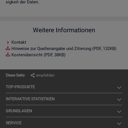
sig­keit der Daten.
Weitere Informationen
Kontakt
Hinweise zur Quellenangabe und Zitierung (PDF, 132KB)
Kostenübersicht (PDF, 38KB)
Diese Seite
empfehlen
TOP-PRO­DUK­TE
IN­TER­AK­TI­VE STA­TIS­TI­KEN
GRUND­LA­GEN
SER­VICE