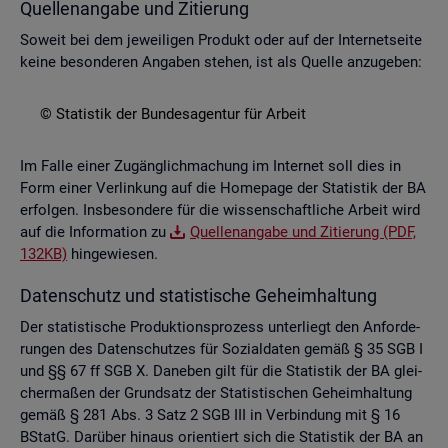
Quel­len­an­ga­be und Zi­tie­rung
So­weit bei dem je­wei­li­gen Pro­dukt oder auf der In­ter­net­sei­te
keine be­son­de­ren An­ga­ben ste­hen, ist als Quel­le an­zu­ge­ben:
© Sta­tis­tik der Bun­des­agen­tur für Ar­beit
Im Falle einer Zu­gäng­lich­ma­chung im In­ter­net soll dies in
Form einer Ver­lin­kung auf die Home­page der Sta­tis­tik der BA
er­fol­gen. Ins­be­son­de­re für die wis­sen­schaft­li­che Ar­beit wird
auf die In­for­ma­ti­on zu
Quel­len­an­ga­be und Zi­tie­rung (PDF,
132KB)
hin­ge­wie­sen.
Da­ten­schutz und sta­tis­ti­sche Ge­heim­hal­tung
Der sta­tis­ti­sche Pro­duk­ti­ons­pro­zess un­ter­liegt den An­for­de­
run­gen des Da­ten­schut­zes für So­zi­al­da­ten gemäß § 35 SGB I
und §§ 67 ff SGB X. Da­ne­ben gilt für die Sta­tis­tik der BA glei­
cher­ma­ßen der Grund­satz der Sta­tis­ti­schen Ge­heim­hal­tung
gemäß § 281 Abs. 3 Satz 2 SGB III in Ver­bin­dung mit § 16
BStatG. Dar­über hin­aus ori­en­tiert sich die Sta­tis­tik der BA an