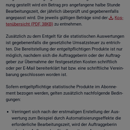
nung ge­stellt wird ein Be­trag pro an­ge­fan­ge­ne halbe Stun­de
Be­ar­bei­tungs­zeit, der jähr­lich über­prüft und ge­ge­be­nen­falls
an­ge­passt wird. Die je­weils gül­ti­gen Be­trä­ge sind der
Kos­
ten­über­sicht (PDF, 38KB)
zu ent­neh­men.
Zu­sätz­lich zu dem Ent­gelt für die sta­tis­ti­schen Aus­wer­tun­gen
ist ge­ge­be­nen­falls die ge­setz­li­che Um­satz­steu­er zu ent­rich­
ten. Die Be­reit­stel­lung der ent­gelt­pflich­ti­gen Pro­duk­te ist nur
mög­lich, nach­dem sich die Auf­trag­ge­be­rin oder der Auf­trag­
ge­ber zur Über­nah­me der fest­ge­setz­ten Kos­ten schrift­lich
oder per E-Mail be­reit­er­klärt hat bzw. eine schrift­li­che Ver­ein­
ba­rung ge­schlos­sen wor­den ist.
So­fern ent­gelt­pflich­ti­ge sta­tis­ti­sche Pro­duk­te im Abon­ne­
ment be­zo­gen wer­den, gel­ten zu­sätz­lich nach­fol­gen­de Be­din­
gun­gen:
Ver­rin­gert sich nach der erst­ma­li­gen Er­stel­lung der Aus­
wer­tung zum Bei­spiel durch Au­to­ma­ti­sie­rungs­ef­fek­te die
er­for­der­li­che Be­ar­bei­tungs­zeit, wird der Auf­trag­ge­be­rin