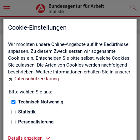
Impressum
Cookie-Einstellungen
Im­pres­sum der Sta­tis­tik der Bun­
Wir möchten unsere Online-Angebote auf Ihre Bedürfnisse
anpassen. Zu diesem Zweck setzen wir sogenannte
des­agen­tur für Ar­beit (BA)
Cookies ein. Entscheiden Sie bitte selbst, welche Cookies
Sie zulassen. Die Arten von Cookies werden nachfolgend
In­for­ma­tio­nen über den Her­aus­ge­ber
beschrieben. Weitere Informationen erhalten Sie in unserer
Datenschutzerklärung
.
Im­pres­sum der Bun­des­agen­tur für Ar­beit
Nut­zungs- und Be­zugs­be­din­gun­gen
Bitte wählen Sie aus:
Technisch Notwendig
Co­py­right und Mar­ken­schutz
Statistik
Die In­hal­te des In­ter­net­auf­tritts der BA sowie die Pro­duk­te
der Sta­tis­tik der BA ste­hen im geis­ti­gen Ei­gen­tum der BA und
Personalisierung
sind zur In­for­ma­ti­on grund­sätz­lich frei zu­gäng­lich, so­weit
nichts An­de­res ver­merkt ist.
Details anzeigen