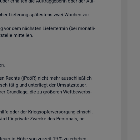
ber er­hal­ten die Auf­trag­ge­be­rin oder der Auf­
­li­cher Lie­fe­rung spä­tes­tens zwei Wo­chen vor
tig vor dem nächs­ten Lie­fer­ter­min (bei mo­nat­li­
el­le mit­tei­len.
en.
­chen Rechts (jPdöR) nicht mehr aus­schlie­ß­lich
isch tätig und un­ter­liegt der Um­satz­steu­er,
cher Grund­la­ge, die zu grö­ße­ren Wett­be­werbs­
l­hil­fe oder der Kriegs­op­fer­ver­sor­gung einschl.
wird für pri­va­te Zwe­cke des Per­so­nals, bei­
teu­er in Höhe von zur­zeit 19 % zu er­he­ben.