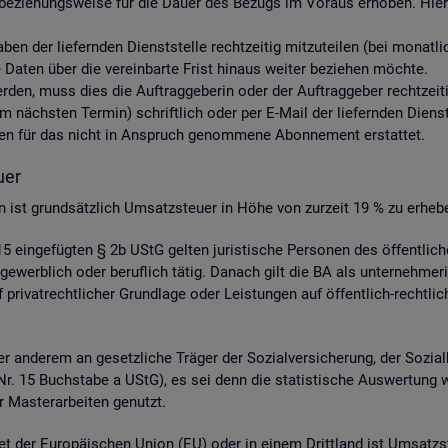
be­zie­hungs­wei­se für die Dauer des Be­zugs im Vor­aus er­ho­ben. Hier­ü
aben der lie­fern­den Dienst­stel­le recht­zei­tig mit­zu­tei­len (bei mo­nat
aten über die ver­ein­bar­te Frist hin­aus wei­ter be­zie­hen möch­te.
 wer­den, muss dies die Auf­trag­ge­be­rin oder der Auf­trag­ge­ber recht­zei­
nächs­ten Ter­min) schrift­lich oder per E-Mail der lie­fern­den Dienst­st
s­ten für das nicht in An­spruch ge­nom­me­ne Abon­ne­ment er­stat­tet.
­er
­gen ist grund­sätz­lich Um­satz­steu­er in Höhe von zur­zeit 19 % zu er­he­b
 ein­ge­füg­ten § 2b UStG gel­ten ju­ris­ti­sche Per­so­nen des öf­fent­li
ge­werb­lich oder be­ruf­lich tätig. Da­nach gilt die BA als un­ter­neh­me­r
ri­vat­recht­li­cher Grund­la­ge oder Leis­tun­gen auf öf­fent­lich-recht­li­
 an­de­rem an ge­setz­li­che Trä­ger der So­zi­al­ver­si­che­rung, der So­zi­a
 4 Nr. 15 Buch­sta­be a UStG), es sei denn die sta­tis­ti­sche Aus­wer­tung 
 Mas­ter­ar­bei­ten ge­nutzt.
et der Eu­ro­päi­schen Union (EU) oder in einem Dritt­land ist Um­satz­s