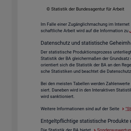
© Sta­tis­tik der Bun­des­agen­tur für Ar­beit
Im Falle einer Zu­gäng­lich­ma­chung im In­ter­net 
schaft­li­che Ar­beit wird auf die In­for­ma­ti­on zu
Da­ten­schutz und sta­tis­ti­sche Ge­heim­h
Der sta­tis­ti­sche Pro­duk­ti­ons­pro­zess un­ter­
Sta­tis­tik der BA glei­cher­ma­ßen der Grund­sat
ori­en­tiert sich die Sta­tis­tik der BA an den R
sche Sta­tis­ti­ken und be­ach­tet die Da­ten­sc
Bei den meis­ten Ta­bel­len wer­den Zah­len­wer­t
siert. Da­ne­ben wird in den In­ter­ak­ti­ven Sta­ti
wird sank­tio­niert.
Wei­te­re In­for­ma­tio­nen sind auf der Seite
"St
Ent­gelt­pflich­ti­ge sta­tis­ti­sche Pro­duk
Die Sta­tis­tik der BA bie­tet
Son­der­aus­wer­tu