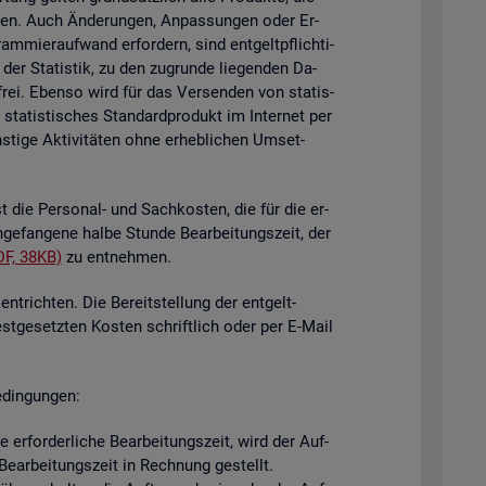
i­gen. Auch Än­de­run­gen, An­pas­sun­gen oder Er­
mier­auf­wand er­for­dern, sind ent­gelt­pflich­ti­
der Sta­tis­tik, zu den zu­grun­de lie­gen­den Da­
­frei. Eben­so wird für das Ver­sen­den von sta­tis­
ta­tis­ti­sches Stan­dard­pro­dukt im In­ter­net per
ti­ge Ak­ti­vi­tä­ten ohne er­heb­li­chen Um­set­
st die Per­so­nal- und Sach­kos­ten, die für die er­
n­ge­fan­ge­ne halbe Stun­de Be­ar­bei­tungs­zeit, der
DF, 38KB)
zu ent­neh­men.
nt­rich­ten. Die Be­reit­stel­lung der ent­gelt­
est­ge­setz­ten Kos­ten schrift­lich oder per E-Mail
­din­gun­gen:
er­for­der­li­che Be­ar­bei­tungs­zeit, wird der Auf­
e­ar­bei­tungs­zeit in Rech­nung ge­stellt.