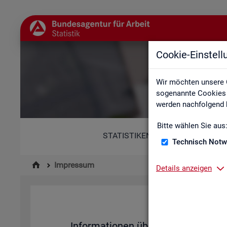
Cookie-Einstel
Wir möchten unsere 
sogenannte Cookies e
werden nachfolgend b
Bitte wählen Sie aus
STATISTIKEN
Technisch Notw
Impressum
Details anzeigen
Im­pres­su
In­for­ma­tio­nen über den Her­aus­ge­