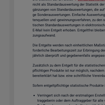
nicht als Stan­dard­aus­wer­tung der Sta­tis­tik der
gän­zun­gen von Stan­dard­aus­wer­tun­gen, die auf
ge Son­der­aus­wer­tun­gen. Ein­fa­che Aus­wer­tun­g
ten­quel­len und -ge­win­nungs­ver­fah­ren, zu den 
ti­schen Stan­dard­aus­wer­tun­gen in elek­tro­ni­sc
E-Mail kein Ent­gelt er­ho­ben. Ent­gelt­frei blei­be
zungs­auf­wand.
Die Ent­gel­te wer­den nach ein­heit­li­chen Maß­stä
for­der­li­che Be­ar­bei­tungs­zeit zur Er­brin­gung 
jähr­lich über­prüft und ge­ge­be­nen­falls an­ge­pas
Zu­sätz­lich zu dem Ent­gelt für die sta­tis­ti­schen 
pflich­ti­gen Pro­duk­te ist nur mög­lich, nach­dem
be­reit­er­klärt hat bzw. eine schrift­li­che Ver­ein
So­fern ent­gelt­pflich­ti­ge sta­tis­ti­sche Pro­duk
Ver­rin­gert sich nach der erst­ma­li­gen Er­stel­
trag­ge­be­rin oder dem Auf­trag­ge­ber für alle 