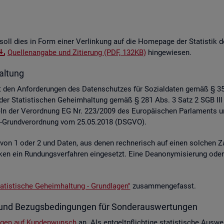
soll dies in Form einer Ver­lin­kung auf die Home­page der Sta­tis­tik der
Quel­len­an­ga­be und Zi­tie­rung (PDF, 132KB)
hin­ge­wie­sen.
al­tung
liegt den An­for­de­run­gen des Da­ten­schut­zes für So­zi­al­da­ten gemäß §
z der Sta­tis­ti­schen Ge­heim­hal­tung gemäß § 281 Abs. 3 Satz 2 SGB III
e­geln der Ver­ord­nung EG Nr. 223/2009 des Eu­ro­päi­schen Par­la­ment
hutz-Grund­ver­ord­nung vom 25.05.2018 (DSGVO).
e von 1 oder 2 und Daten, aus denen rech­ne­risch auf einen sol­chen Za
s­ti­ken ein Run­dungs­ver­fah­ren ein­ge­setzt. Eine De­an­ony­mi­sie­rung o
a­tis­ti­sche Ge­heim­hal­tung - Grund­la­gen"
zu­sam­men­ge­fasst.
­te und Be­zugs­be­din­gun­gen für Son­der­aus­wer­tun­gen
n­gen auf Kun­den­wunsch
an. Als ent­gelt­pflich­ti­ge sta­tis­ti­sche Aus­we