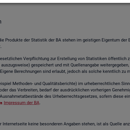
n
die Pro­duk­te der Sta­tis­tik der BA ste­hen im geis­ti­gen Ei­gen­tum der 
.
etz­li­chen Ver­pflich­tung zur Er­stel­lung von Sta­tis­ti­ken öf­fent­lich 
aus­zugs­wei­se) ge­spei­chert und mit Quel­len­an­ga­be wei­ter­ge­ge­ben, ver
 Ei­ge­ne Be­rech­nun­gen sind er­laubt, je­doch als sol­che kennt­lich zu 
piel Me­tho­den- und Qua­li­täts­be­rich­te) im ur­he­ber­recht­li­chen Sinn
ren oder das Ver­brei­ten, be­darf der aus­drück­li­chen vor­he­ri­gen Ge­ne
us­nah­me­tat­be­stän­de des Ur­he­ber­rechts­ge­set­zes, so­fern diese ei
Im­pres­sum der BA
.
In­ter­net­sei­te keine be­son­de­ren An­ga­ben ste­hen, ist als Quel­le an­z