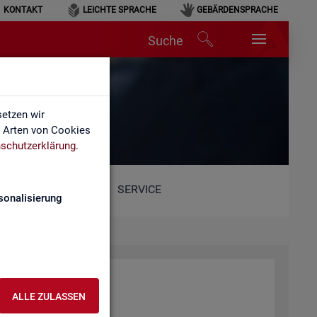
KONTAKT
LEICHTE SPRACHE
GEBÄRDENSPRACHE
Suche
etzen wir
e Arten von Cookies
schutzerklärung
.
SERVICE
sonalisierung
r­beit (BA)
ALLE ZULASSEN