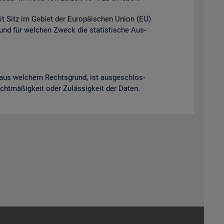
it Sitz im Ge­biet der Eu­ro­päi­schen Union (EU)
t und für wel­chen Zweck die sta­tis­ti­sche Aus­
ich aus wel­chem Rechts­grund, ist aus­ge­schlos­
Recht­mä­ßig­keit oder Zu­läs­sig­keit der Daten.