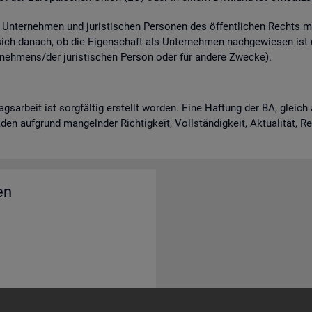
n­ter­neh­men und ju­ris­ti­schen Per­so­nen des öf­fent­li­chen Rechts m
 sich da­nach, ob die Ei­gen­schaft als Un­ter­neh­men nach­ge­wie­sen is
neh­mens/der ju­ris­ti­schen Per­son oder für an­de­re Zwe­cke).
rags­ar­beit ist sorg­fäl­tig er­stellt wor­den. Eine Haf­tung der BA, gle
en auf­grund man­geln­der Rich­tig­keit, Voll­stän­dig­keit, Ak­tua­li­tät, 
en