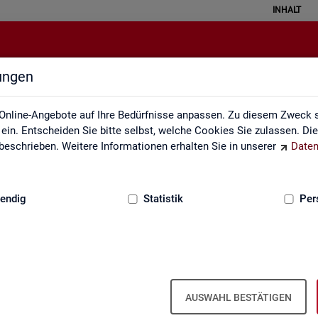
INHALT
lungen
Impressum
Online-Angebote auf Ihre Bedürfnisse anpassen. Zu diesem Zweck s
in. Entscheiden Sie bitte selbst, welche Cookies Sie zulassen. Di
eschrieben. Weitere Informationen erhalten Sie in unserer
Daten
:
GRUNDLAGEN
endig
Statistik
Per
m der Sta­tis­tik der Bun­des­agen­tur für A
AUSWAHL BESTÄTIGEN
ber