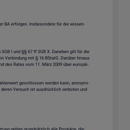
 BA er­fol­gen. Ins­be­son­de­re für die wis­sen­
 35 SGB I und §§ 67 ff SGB X. Da­ne­ben gilt für die
 in Ver­bin­dung mit § 16 BStatG. Dar­über hin­aus
s und des Rates vom 11. März 2009 über eu­ro­päi­
h­len­wert ge­schlos­sen wer­den kann, an­ony­mi­
der deren Ver­such ist aus­drück­lich ver­bo­ten und
r­tung gel­ten grund­sätz­lich alle Pro­duk­te, die