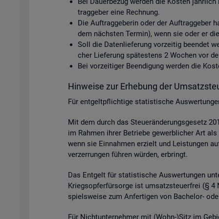
Bei Dau­er­be­zug wer­den die Kos­ten jähr­lich 
trag­ge­ber eine Rech­nung.
Die Auf­trag­ge­be­rin oder der Auf­trag­ge­ber h
dem nächs­ten Ter­min), wenn sie oder er die D
Soll die Da­ten­lie­fe­rung vor­zei­tig be­en­det
cher Lie­fe­rung spä­tes­tens 2 Wo­chen vor dem 
Bei vor­zei­ti­ger Be­en­di­gung wer­den die Ko
Hin­wei­se zur Er­he­bung der Um­satz­steu
Für ent­gelt­pflich­ti­ge sta­tis­ti­sche Aus­wer­tun
Mit dem durch das Steu­er­än­de­rungs­ge­setz 2015
im Rah­men ihrer Be­trie­be ge­werb­li­cher Art als 
wenn sie Ein­nah­men er­zielt und Leis­tun­gen auf p
ver­zer­run­gen füh­ren wür­den, er­bringt.
Das Ent­gelt für sta­tis­ti­sche Aus­wer­tun­gen unter
Kriegs­op­fer­für­sor­ge ist um­satz­steu­er­frei (§
spiels­wei­se zum An­fer­ti­gen von Ba­che­lor- oder
Für Nicht­un­ter­neh­mer mit (Wohn-)Sitz im Ge­bi