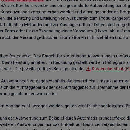
 BA ver­öf­fent­licht wer­den und eine ge­son­der­te Auf­be­rei­tung be­nö­t
 Kun­den­wunsch vor­ge­nom­men wer­den und einen ge­son­der­ten Pro­gram­
en, die Be­ra­tung und Er­tei­lung von Aus­künf­ten zum Pro­dukt­an­ge­bot 
sta­tis­ti­schen Me­tho­den und zur Aus­sa­ge­kraft der Daten sind ent­gelt
her Form oder für die Zu­sen­dung eines Ver­wei­ses (Hy­per­link) auf ein s
n auch der Ver­sand ge­druck­ter In­for­ma­tio­nen in Ein­zel­fäl­len und sons­
­ben fest­ge­setzt. Das Ent­gelt für sta­tis­ti­sche Aus­wer­tun­gen um­fas
der Dienst­leis­tung an­fal­len. In Rech­nung ge­stellt wird ein Be­trag pro a
st wird. Die je­weils gül­ti­gen Be­trä­ge sind der
Kos­ten­über­sicht (P
Aus­wer­tun­gen ist ge­ge­be­nen­falls die ge­setz­li­che Um­satz­steu­er zu e
 sich die Auf­trag­ge­be­rin oder der Auf­trag­ge­ber zur Über­nah­me der f
­ba­rung ge­schlos­sen wor­den ist.
­te im Abon­ne­ment be­zo­gen wer­den, gel­ten zu­sätz­lich nach­fol­gen­de Be
lung der Aus­wer­tung zum Bei­spiel durch Au­to­ma­ti­sie­rungs­ef­fek­te die 
wei­te­ren Aus­wer­tun­gen nur das Ent­gelt auf Basis der tat­säch­li­chen B