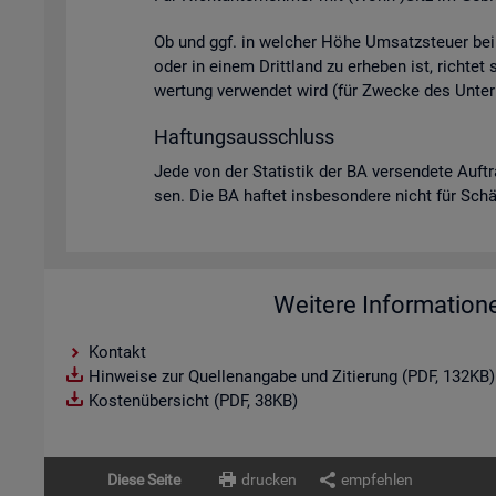
Ob und ggf. in wel­cher Höhe Um­satz­steu­er bei U
oder in einem Dritt­land zu er­he­ben ist, rich­tet
wer­tung ver­wen­det wird (für Zwe­cke des Un­ter­
Haf­tungs­aus­schluss
Jede von der Sta­tis­tik der BA ver­sen­de­te Auf­t
sen. Die BA haf­tet ins­be­son­de­re nicht für Schä­d
Weitere Information
Kontakt
Hinweise zur Quellenangabe und Zitierung (PDF, 132KB)
Kostenübersicht (PDF, 38KB)
Diese Seite
drucken
empfehlen