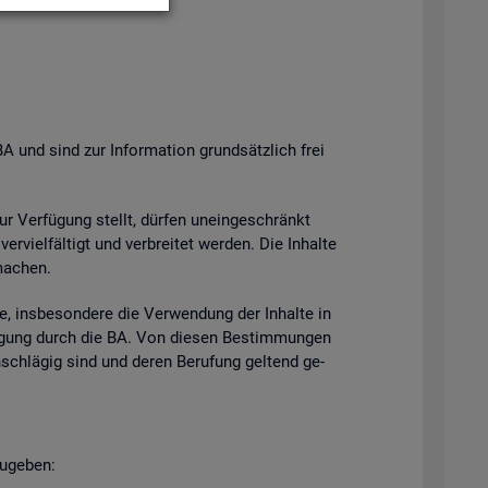
BA und sind zur In­for­ma­ti­on grund­sätz­lich frei
zur Ver­fü­gung stellt, dür­fen un­ein­ge­schränkt
­viel­fäl­tigt und ver­brei­tet wer­den. Die In­hal­te
ma­chen.
e, ins­be­son­de­re die Ver­wen­dung der In­hal­te in
h­mi­gung durch die BA. Von die­sen Be­stim­mun­gen
n­schlä­gig sind und deren Be­ru­fung gel­tend ge­
u­ge­ben: