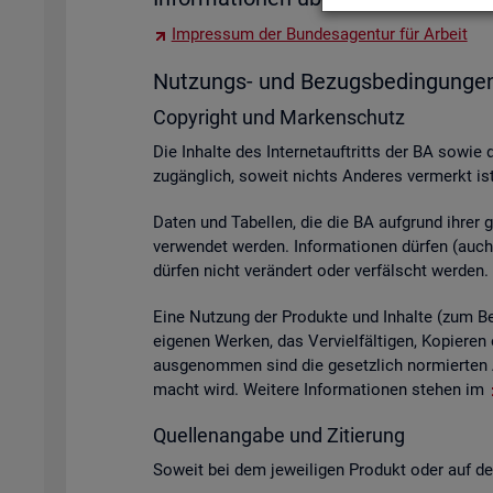
Im­pres­sum der Bun­des­agen­tur für Ar­beit
Nut­zungs- und Be­zugs­be­din­gun­ge
Co­py­right und Mar­ken­schutz
Die In­hal­te des In­ter­net­auf­tritts der BA sowie 
zu­gäng­lich, so­weit nichts An­de­res ver­merkt ist
Daten und Ta­bel­len, die die BA auf­grund ihrer ge­s
ver­wen­det wer­den. In­for­ma­tio­nen dür­fen (auch 
dür­fen nicht ver­än­dert oder ver­fälscht wer­den.
Eine Nut­zung der Pro­duk­te und In­hal­te (zum Bei­s
ei­ge­nen Wer­ken, das Ver­viel­fäl­ti­gen, Ko­pie­
aus­ge­nom­men sind die ge­setz­lich nor­mier­ten A
macht wird. Wei­te­re In­for­ma­tio­nen ste­hen im
Quel­len­an­ga­be und Zi­tie­rung
So­weit bei dem je­wei­li­gen Pro­dukt oder auf der 