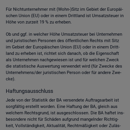
Für Nicht­un­ter­neh­mer mit (Wohn-)Sitz im Ge­biet der Eu­ro­päi­
schen Union (EU) oder in einem Dritt­land ist Um­satz­steu­er in
Höhe von zur­zeit 19 % zu er­he­ben.
Ob und ggf. in wel­cher Höhe Um­satz­steu­er bei Un­ter­neh­men
und ju­ris­ti­schen Per­so­nen des öf­fent­li­chen Rechts mit Sitz
im Ge­biet der Eu­ro­päi­schen Union (EU) oder in einem Dritt­
land zu er­he­ben ist, rich­tet sich da­nach, ob die Ei­gen­schaft
als Un­ter­neh­men nach­ge­wie­sen ist und für wel­chen Zweck
die sta­tis­ti­sche Aus­wer­tung ver­wen­det wird (für Zwe­cke des
Un­ter­neh­mens/der ju­ris­ti­schen Per­son oder für an­de­re Zwe­
cke).
Haf­tungs­aus­schluss
Jede von der Sta­tis­tik der BA ver­sen­de­te Auf­trags­ar­beit ist
sorg­fäl­tig er­stellt wor­den. Eine Haf­tung der BA, gleich aus
wel­chem Rechts­grund, ist aus­ge­schlos­sen. Die BA haf­tet ins­
be­son­de­re nicht für Schä­den auf­grund man­geln­der Rich­tig­
keit, Voll­stän­dig­keit, Ak­tua­li­tät, Recht­mä­ßig­keit oder Zu­läs­