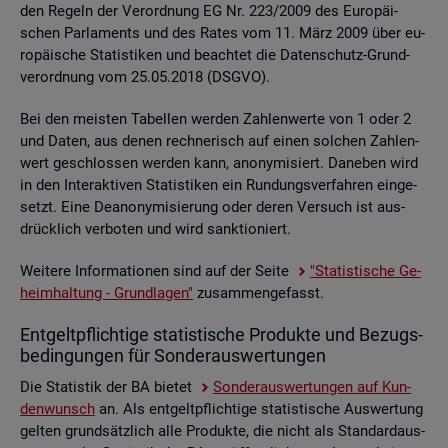
den Re­geln der Ver­ord­nung EG Nr. 223/2009 des Eu­ro­päi­
schen Par­la­ments und des Rates vom 11. März 2009 über eu­
ro­päi­sche Sta­tis­ti­ken und be­ach­tet die Da­ten­schutz-Grund­
ver­ord­nung vom 25.05.2018 (DSGVO).
Bei den meis­ten Ta­bel­len wer­den Zah­len­wer­te von 1 oder 2
und Daten, aus denen rech­ne­risch auf einen sol­chen Zah­len­
wert ge­schlos­sen wer­den kann, an­ony­mi­siert. Da­ne­ben wird
in den In­ter­ak­ti­ven Sta­tis­ti­ken ein Run­dungs­ver­fah­ren ein­ge­
setzt. Eine De­an­ony­mi­sie­rung oder deren Ver­such ist aus­
drück­lich ver­bo­ten und wird sank­tio­niert.
Wei­te­re In­for­ma­tio­nen sind auf der Seite
"Sta­tis­ti­sche Ge­
heim­hal­tung - Grund­la­gen"
zu­sam­men­ge­fasst.
Ent­gelt­pflich­ti­ge sta­tis­ti­sche Pro­duk­te und Be­zugs­
be­din­gun­gen für Son­der­aus­wer­tun­gen
Die Sta­tis­tik der BA bie­tet
Son­der­aus­wer­tun­gen auf Kun­
den­wunsch
an. Als ent­gelt­pflich­ti­ge sta­tis­ti­sche Aus­wer­tung
gel­ten grund­sätz­lich alle Pro­duk­te, die nicht als Stan­dard­aus­