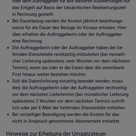
oder dem Auf­trag­ge­ber für alle wei­te­ren Aus­wer­tun­gen nur
das Ent­gelt auf Basis der tat­säch­li­chen Be­ar­bei­tungs­zeit
in Rech­nung ge­stellt.
Bei Dau­er­be­zug wer­den die Kos­ten jähr­lich be­zie­hungs­
wei­se für die Dauer des Be­zugs im Vor­aus er­ho­ben. Hier­
über er­hal­ten die Auf­trag­ge­be­rin oder der Auf­trag­ge­ber
eine Rech­nung.
Die Auf­trag­ge­be­rin oder der Auf­trag­ge­ber haben der lie­
fern­den Dienst­stel­le recht­zei­tig mit­zu­tei­len (bei mo­nat­li­
cher Lie­fe­rung spä­tes­tens zwei Wo­chen vor dem nächs­ten
Ter­min), wenn sie oder er die Daten über die ver­ein­bar­te
Frist hin­aus wei­ter be­zie­hen möch­te.
Soll die Da­ten­lie­fe­rung vor­zei­tig be­en­det wer­den, muss
dies die Auf­trag­ge­be­rin oder der Auf­trag­ge­ber recht­zei­tig
vor dem nächs­ten Lie­fer­ter­min (bei mo­nat­li­cher Lie­fe­rung
spä­tes­tens 2 Wo­chen vor dem nächs­ten Ter­min) schrift­
lich oder per E-Mail der lie­fern­den Dienst­stel­le mit­tei­len.
Bei vor­zei­ti­ger Be­en­di­gung wer­den die Kos­ten für das
nicht in An­spruch ge­nom­me­ne Abon­ne­ment er­stat­tet.
Hin­wei­se zur Er­he­bung der Um­satz­steu­er