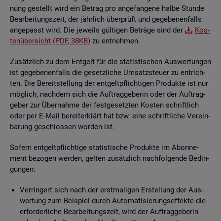
nung ge­stellt wird ein Be­trag pro an­ge­fan­ge­ne halbe Stun­de
Be­ar­bei­tungs­zeit, der jähr­lich über­prüft und ge­ge­be­nen­falls
an­ge­passt wird. Die je­weils gül­ti­gen Be­trä­ge sind der
Kos­
ten­über­sicht (PDF, 38KB)
zu ent­neh­men.
Zu­sätz­lich zu dem Ent­gelt für die sta­tis­ti­schen Aus­wer­tun­gen
ist ge­ge­be­nen­falls die ge­setz­li­che Um­satz­steu­er zu ent­rich­
ten. Die Be­reit­stel­lung der ent­gelt­pflich­ti­gen Pro­duk­te ist nur
mög­lich, nach­dem sich die Auf­trag­ge­be­rin oder der Auf­trag­
ge­ber zur Über­nah­me der fest­ge­setz­ten Kos­ten schrift­lich
oder per E-Mail be­reit­er­klärt hat bzw. eine schrift­li­che Ver­ein­
ba­rung ge­schlos­sen wor­den ist.
So­fern ent­gelt­pflich­ti­ge sta­tis­ti­sche Pro­duk­te im Abon­ne­
ment be­zo­gen wer­den, gel­ten zu­sätz­lich nach­fol­gen­de Be­din­
gun­gen:
Ver­rin­gert sich nach der erst­ma­li­gen Er­stel­lung der Aus­
wer­tung zum Bei­spiel durch Au­to­ma­ti­sie­rungs­ef­fek­te die
er­for­der­li­che Be­ar­bei­tungs­zeit, wird der Auf­trag­ge­be­rin