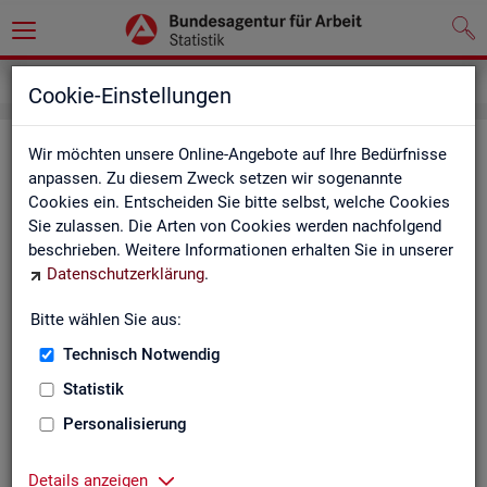
Impressum
Cookie-Einstellungen
Im­pres­sum der Sta­tis­tik der Bun­
Wir möchten unsere Online-Angebote auf Ihre Bedürfnisse
anpassen. Zu diesem Zweck setzen wir sogenannte
des­agen­tur für Ar­beit (BA)
Cookies ein. Entscheiden Sie bitte selbst, welche Cookies
Sie zulassen. Die Arten von Cookies werden nachfolgend
In­for­ma­tio­nen über den Her­aus­ge­ber
beschrieben. Weitere Informationen erhalten Sie in unserer
Datenschutzerklärung
.
Im­pres­sum der Bun­des­agen­tur für Ar­beit
Nut­zungs- und Be­zugs­be­din­gun­gen
Bitte wählen Sie aus:
Technisch Notwendig
Co­py­right und Mar­ken­schutz
Statistik
Die In­hal­te des In­ter­net­auf­tritts der BA sowie die Pro­duk­te
der Sta­tis­tik der BA ste­hen im geis­ti­gen Ei­gen­tum der BA und
Personalisierung
sind zur In­for­ma­ti­on grund­sätz­lich frei zu­gäng­lich, so­weit
nichts An­de­res ver­merkt ist.
Details anzeigen