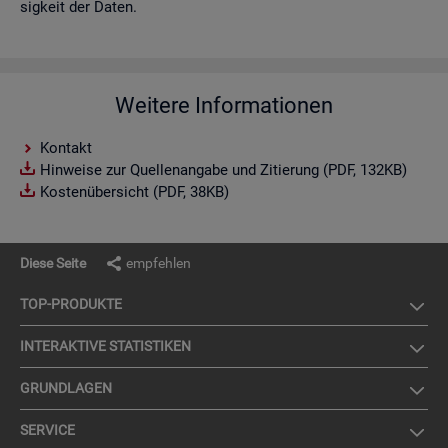
sig­keit der Daten.
Weitere Informationen
Kontakt
Hinweise zur Quellenangabe und Zitierung (PDF, 132KB)
Kostenübersicht (PDF, 38KB)
Diese Seite
empfehlen
TOP-PRO­DUK­TE
IN­TER­AK­TI­VE STA­TIS­TI­KEN
GRUND­LA­GEN
SER­VICE