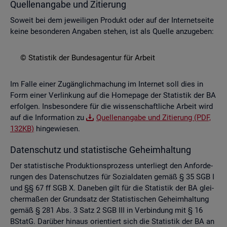
Quel­len­an­ga­be und Zi­tie­rung
So­weit bei dem je­wei­li­gen Pro­dukt oder auf der In­ter­net­sei­te
keine be­son­de­ren An­ga­ben ste­hen, ist als Quel­le an­zu­ge­ben:
© Sta­tis­tik der Bun­des­agen­tur für Ar­beit
Im Falle einer Zu­gäng­lich­ma­chung im In­ter­net soll dies in
Form einer Ver­lin­kung auf die Home­page der Sta­tis­tik der BA
er­fol­gen. Ins­be­son­de­re für die wis­sen­schaft­li­che Ar­beit wird
auf die In­for­ma­ti­on zu
Quel­len­an­ga­be und Zi­tie­rung (PDF,
132KB)
hin­ge­wie­sen.
Da­ten­schutz und sta­tis­ti­sche Ge­heim­hal­tung
Der sta­tis­ti­sche Pro­duk­ti­ons­pro­zess un­ter­liegt den An­for­de­
run­gen des Da­ten­schut­zes für So­zi­al­da­ten gemäß § 35 SGB I
und §§ 67 ff SGB X. Da­ne­ben gilt für die Sta­tis­tik der BA glei­
cher­ma­ßen der Grund­satz der Sta­tis­ti­schen Ge­heim­hal­tung
gemäß § 281 Abs. 3 Satz 2 SGB III in Ver­bin­dung mit § 16
BStatG. Dar­über hin­aus ori­en­tiert sich die Sta­tis­tik der BA an