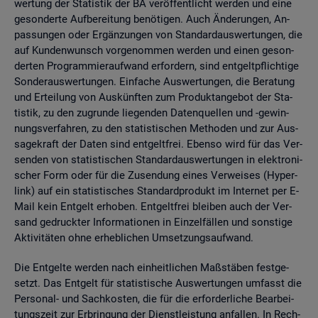
wer­tung der Sta­tis­tik der BA ver­öf­fent­licht wer­den und eine
ge­son­der­te Auf­be­rei­tung be­nö­ti­gen. Auch Än­de­run­gen, An­
pas­sun­gen oder Er­gän­zun­gen von Stan­dard­aus­wer­tun­gen, die
auf Kun­den­wunsch vor­ge­nom­men wer­den und einen ge­son­
der­ten Pro­gram­mier­auf­wand er­for­dern, sind ent­gelt­pflich­ti­ge
Son­der­aus­wer­tun­gen. Ein­fa­che Aus­wer­tun­gen, die Be­ra­tung
und Er­tei­lung von Aus­künf­ten zum Pro­dukt­an­ge­bot der Sta­
tis­tik, zu den zu­grun­de lie­gen­den Da­ten­quel­len und -ge­win­
nungs­ver­fah­ren, zu den sta­tis­ti­schen Me­tho­den und zur Aus­
sa­ge­kraft der Daten sind ent­gelt­frei. Eben­so wird für das Ver­
sen­den von sta­tis­ti­schen Stan­dard­aus­wer­tun­gen in elek­tro­ni­
scher Form oder für die Zu­sen­dung eines Ver­wei­ses (Hy­per­
link) auf ein sta­tis­ti­sches Stan­dard­pro­dukt im In­ter­net per E-
Mail kein Ent­gelt er­ho­ben. Ent­gelt­frei blei­ben auch der Ver­
sand ge­druck­ter In­for­ma­tio­nen in Ein­zel­fäl­len und sons­ti­ge
Ak­ti­vi­tä­ten ohne er­heb­li­chen Um­set­zungs­auf­wand.
Die Ent­gel­te wer­den nach ein­heit­li­chen Maß­stä­ben fest­ge­
setzt. Das Ent­gelt für sta­tis­ti­sche Aus­wer­tun­gen um­fasst die
Per­so­nal- und Sach­kos­ten, die für die er­for­der­li­che Be­ar­bei­
tungs­zeit zur Er­brin­gung der Dienst­leis­tung an­fal­len. In Rech­