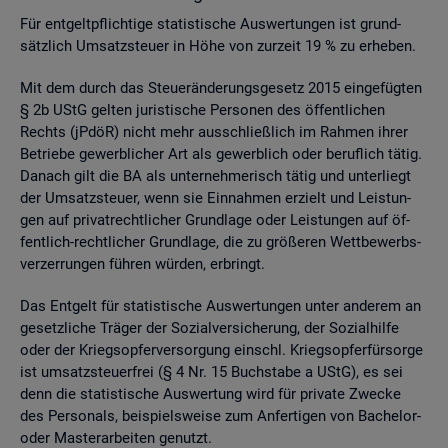
Für ent­gelt­pflich­ti­ge sta­tis­ti­sche Aus­wer­tun­gen ist grund­
sätz­lich Um­satz­steu­er in Höhe von zur­zeit 19 % zu er­he­ben.
Mit dem durch das Steu­er­än­de­rungs­ge­setz 2015 ein­ge­füg­ten
§ 2b UStG gel­ten ju­ris­ti­sche Per­so­nen des öf­fent­li­chen
Rechts (jPdöR) nicht mehr aus­schlie­ß­lich im Rah­men ihrer
Be­trie­be ge­werb­li­cher Art als ge­werb­lich oder be­ruf­lich tätig.
Da­nach gilt die BA als un­ter­neh­me­risch tätig und un­ter­liegt
der Um­satz­steu­er, wenn sie Ein­nah­men er­zielt und Leis­tun­
gen auf pri­vat­recht­li­cher Grund­la­ge oder Leis­tun­gen auf öf­
fent­lich-recht­li­cher Grund­la­ge, die zu grö­ße­ren Wett­be­werbs­
ver­zer­run­gen füh­ren wür­den, er­bringt.
Das Ent­gelt für sta­tis­ti­sche Aus­wer­tun­gen unter an­de­rem an
ge­setz­li­che Trä­ger der So­zi­al­ver­si­che­rung, der So­zi­al­hil­fe
oder der Kriegs­op­fer­ver­sor­gung einschl. Kriegs­op­fer­für­sor­ge
ist um­satz­steu­er­frei (§ 4 Nr. 15 Buch­sta­be a UStG), es sei
denn die sta­tis­ti­sche Aus­wer­tung wird für pri­va­te Zwe­cke
des Per­so­nals, bei­spiels­wei­se zum An­fer­ti­gen von Ba­che­lor-
oder Mas­ter­ar­bei­ten ge­nutzt.