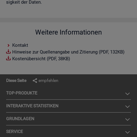
sig­keit der Daten.
Weitere Informationen
Kontakt
Hinweise zur Quellenangabe und Zitierung (PDF, 132KB)
Kostenübersicht (PDF, 38KB)
Diese Seite
empfehlen
TOP-PRO­DUK­TE
IN­TER­AK­TI­VE STA­TIS­TI­KEN
GRUND­LA­GEN
SER­VICE