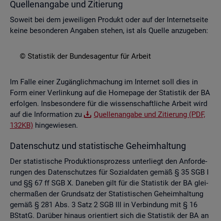
Quel­len­an­ga­be und Zi­tie­rung
So­weit bei dem je­wei­li­gen Pro­dukt oder auf der In­ter­net­sei­te
keine be­son­de­ren An­ga­ben ste­hen, ist als Quel­le an­zu­ge­ben:
© Sta­tis­tik der Bun­des­agen­tur für Ar­beit
Im Falle einer Zu­gäng­lich­ma­chung im In­ter­net soll dies in
Form einer Ver­lin­kung auf die Home­page der Sta­tis­tik der BA
er­fol­gen. Ins­be­son­de­re für die wis­sen­schaft­li­che Ar­beit wird
auf die In­for­ma­ti­on zu
Quel­len­an­ga­be und Zi­tie­rung (PDF,
132KB)
hin­ge­wie­sen.
Da­ten­schutz und sta­tis­ti­sche Ge­heim­hal­tung
Der sta­tis­ti­sche Pro­duk­ti­ons­pro­zess un­ter­liegt den An­for­de­
run­gen des Da­ten­schut­zes für So­zi­al­da­ten gemäß § 35 SGB I
und §§ 67 ff SGB X. Da­ne­ben gilt für die Sta­tis­tik der BA glei­
cher­ma­ßen der Grund­satz der Sta­tis­ti­schen Ge­heim­hal­tung
gemäß § 281 Abs. 3 Satz 2 SGB III in Ver­bin­dung mit § 16
BStatG. Dar­über hin­aus ori­en­tiert sich die Sta­tis­tik der BA an