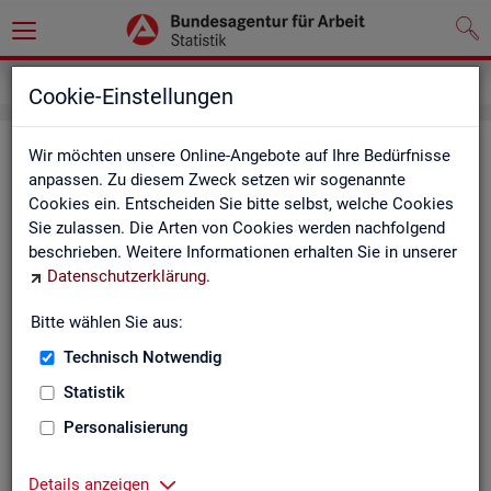
Impressum
Cookie-Einstellungen
Im­pres­sum der Sta­tis­tik der Bun­
Wir möchten unsere Online-Angebote auf Ihre Bedürfnisse
anpassen. Zu diesem Zweck setzen wir sogenannte
des­agen­tur für Ar­beit (BA)
Cookies ein. Entscheiden Sie bitte selbst, welche Cookies
Sie zulassen. Die Arten von Cookies werden nachfolgend
In­for­ma­tio­nen über den Her­aus­ge­ber
beschrieben. Weitere Informationen erhalten Sie in unserer
Datenschutzerklärung
.
Im­pres­sum der Bun­des­agen­tur für Ar­beit
Nut­zungs- und Be­zugs­be­din­gun­gen
Bitte wählen Sie aus:
Technisch Notwendig
Co­py­right und Mar­ken­schutz
Statistik
Die In­hal­te des In­ter­net­auf­tritts der BA sowie die Pro­duk­te
der Sta­tis­tik der BA ste­hen im geis­ti­gen Ei­gen­tum der BA und
Personalisierung
sind zur In­for­ma­ti­on grund­sätz­lich frei zu­gäng­lich, so­weit
nichts An­de­res ver­merkt ist.
Details anzeigen