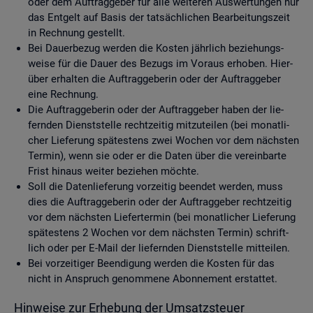
oder dem Auf­trag­ge­ber für alle wei­te­ren Aus­wer­tun­gen nur
das Ent­gelt auf Basis der tat­säch­li­chen Be­ar­bei­tungs­zeit
in Rech­nung ge­stellt.
Bei Dau­er­be­zug wer­den die Kos­ten jähr­lich be­zie­hungs­
wei­se für die Dauer des Be­zugs im Vor­aus er­ho­ben. Hier­
über er­hal­ten die Auf­trag­ge­be­rin oder der Auf­trag­ge­ber
eine Rech­nung.
Die Auf­trag­ge­be­rin oder der Auf­trag­ge­ber haben der lie­
fern­den Dienst­stel­le recht­zei­tig mit­zu­tei­len (bei mo­nat­li­
cher Lie­fe­rung spä­tes­tens zwei Wo­chen vor dem nächs­ten
Ter­min), wenn sie oder er die Daten über die ver­ein­bar­te
Frist hin­aus wei­ter be­zie­hen möch­te.
Soll die Da­ten­lie­fe­rung vor­zei­tig be­en­det wer­den, muss
dies die Auf­trag­ge­be­rin oder der Auf­trag­ge­ber recht­zei­tig
vor dem nächs­ten Lie­fer­ter­min (bei mo­nat­li­cher Lie­fe­rung
spä­tes­tens 2 Wo­chen vor dem nächs­ten Ter­min) schrift­
lich oder per E-Mail der lie­fern­den Dienst­stel­le mit­tei­len.
Bei vor­zei­ti­ger Be­en­di­gung wer­den die Kos­ten für das
nicht in An­spruch ge­nom­me­ne Abon­ne­ment er­stat­tet.
Hin­wei­se zur Er­he­bung der Um­satz­steu­er