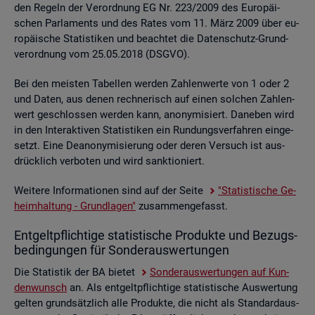
den Re­geln der Ver­ord­nung EG Nr. 223/2009 des Eu­ro­päi­
schen Par­la­ments und des Rates vom 11. März 2009 über eu­
ro­päi­sche Sta­tis­ti­ken und be­ach­tet die Da­ten­schutz-Grund­
ver­ord­nung vom 25.05.2018 (DSGVO).
Bei den meis­ten Ta­bel­len wer­den Zah­len­wer­te von 1 oder 2
und Daten, aus denen rech­ne­risch auf einen sol­chen Zah­len­
wert ge­schlos­sen wer­den kann, an­ony­mi­siert. Da­ne­ben wird
in den In­ter­ak­ti­ven Sta­tis­ti­ken ein Run­dungs­ver­fah­ren ein­ge­
setzt. Eine De­an­ony­mi­sie­rung oder deren Ver­such ist aus­
drück­lich ver­bo­ten und wird sank­tio­niert.
Wei­te­re In­for­ma­tio­nen sind auf der Seite
"Sta­tis­ti­sche Ge­
heim­hal­tung - Grund­la­gen"
zu­sam­men­ge­fasst.
Ent­gelt­pflich­ti­ge sta­tis­ti­sche Pro­duk­te und Be­zugs­
be­din­gun­gen für Son­der­aus­wer­tun­gen
Die Sta­tis­tik der BA bie­tet
Son­der­aus­wer­tun­gen auf Kun­
den­wunsch
an. Als ent­gelt­pflich­ti­ge sta­tis­ti­sche Aus­wer­tung
gel­ten grund­sätz­lich alle Pro­duk­te, die nicht als Stan­dard­aus­