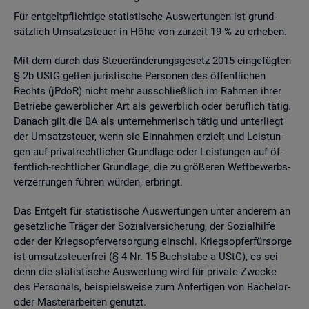
Für ent­gelt­pflich­ti­ge sta­tis­ti­sche Aus­wer­tun­gen ist grund­
sätz­lich Um­satz­steu­er in Höhe von zur­zeit 19 % zu er­he­ben.
Mit dem durch das Steu­er­än­de­rungs­ge­setz 2015 ein­ge­füg­ten
§ 2b UStG gel­ten ju­ris­ti­sche Per­so­nen des öf­fent­li­chen
Rechts (jPdöR) nicht mehr aus­schlie­ß­lich im Rah­men ihrer
Be­trie­be ge­werb­li­cher Art als ge­werb­lich oder be­ruf­lich tätig.
Da­nach gilt die BA als un­ter­neh­me­risch tätig und un­ter­liegt
der Um­satz­steu­er, wenn sie Ein­nah­men er­zielt und Leis­tun­
gen auf pri­vat­recht­li­cher Grund­la­ge oder Leis­tun­gen auf öf­
fent­lich-recht­li­cher Grund­la­ge, die zu grö­ße­ren Wett­be­werbs­
ver­zer­run­gen füh­ren wür­den, er­bringt.
Das Ent­gelt für sta­tis­ti­sche Aus­wer­tun­gen unter an­de­rem an
ge­setz­li­che Trä­ger der So­zi­al­ver­si­che­rung, der So­zi­al­hil­fe
oder der Kriegs­op­fer­ver­sor­gung einschl. Kriegs­op­fer­für­sor­ge
ist um­satz­steu­er­frei (§ 4 Nr. 15 Buch­sta­be a UStG), es sei
denn die sta­tis­ti­sche Aus­wer­tung wird für pri­va­te Zwe­cke
des Per­so­nals, bei­spiels­wei­se zum An­fer­ti­gen von Ba­che­lor-
oder Mas­ter­ar­bei­ten ge­nutzt.