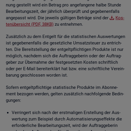
nung ge­stellt wird ein Be­trag pro an­ge­fan­ge­ne halbe Stun­de
Be­ar­bei­tungs­zeit, der jähr­lich über­prüft und ge­ge­be­nen­falls
an­ge­passt wird. Die je­weils gül­ti­gen Be­trä­ge sind der
Kos­
ten­über­sicht (PDF, 38KB)
zu ent­neh­men.
Zu­sätz­lich zu dem Ent­gelt für die sta­tis­ti­schen Aus­wer­tun­gen
ist ge­ge­be­nen­falls die ge­setz­li­che Um­satz­steu­er zu ent­rich­
ten. Die Be­reit­stel­lung der ent­gelt­pflich­ti­gen Pro­duk­te ist nur
mög­lich, nach­dem sich die Auf­trag­ge­be­rin oder der Auf­trag­
ge­ber zur Über­nah­me der fest­ge­setz­ten Kos­ten schrift­lich
oder per E-Mail be­reit­er­klärt hat bzw. eine schrift­li­che Ver­ein­
ba­rung ge­schlos­sen wor­den ist.
So­fern ent­gelt­pflich­ti­ge sta­tis­ti­sche Pro­duk­te im Abon­ne­
ment be­zo­gen wer­den, gel­ten zu­sätz­lich nach­fol­gen­de Be­din­
gun­gen:
Ver­rin­gert sich nach der erst­ma­li­gen Er­stel­lung der Aus­
wer­tung zum Bei­spiel durch Au­to­ma­ti­sie­rungs­ef­fek­te die
er­for­der­li­che Be­ar­bei­tungs­zeit, wird der Auf­trag­ge­be­rin