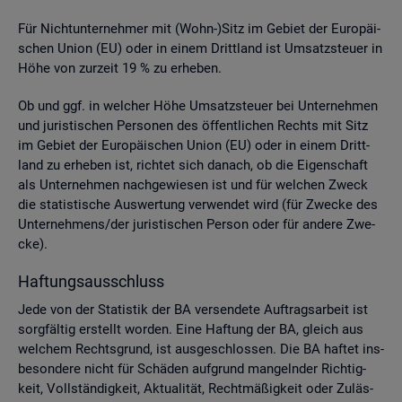
Für Nicht­un­ter­neh­mer mit (Wohn-)Sitz im Ge­biet der Eu­ro­päi­
schen Union (EU) oder in einem Dritt­land ist Um­satz­steu­er in
Höhe von zur­zeit 19 % zu er­he­ben.
Ob und ggf. in wel­cher Höhe Um­satz­steu­er bei Un­ter­neh­men
und ju­ris­ti­schen Per­so­nen des öf­fent­li­chen Rechts mit Sitz
im Ge­biet der Eu­ro­päi­schen Union (EU) oder in einem Dritt­
land zu er­he­ben ist, rich­tet sich da­nach, ob die Ei­gen­schaft
als Un­ter­neh­men nach­ge­wie­sen ist und für wel­chen Zweck
die sta­tis­ti­sche Aus­wer­tung ver­wen­det wird (für Zwe­cke des
Un­ter­neh­mens/der ju­ris­ti­schen Per­son oder für an­de­re Zwe­
cke).
Haf­tungs­aus­schluss
Jede von der Sta­tis­tik der BA ver­sen­de­te Auf­trags­ar­beit ist
sorg­fäl­tig er­stellt wor­den. Eine Haf­tung der BA, gleich aus
wel­chem Rechts­grund, ist aus­ge­schlos­sen. Die BA haf­tet ins­
be­son­de­re nicht für Schä­den auf­grund man­geln­der Rich­tig­
keit, Voll­stän­dig­keit, Ak­tua­li­tät, Recht­mä­ßig­keit oder Zu­läs­