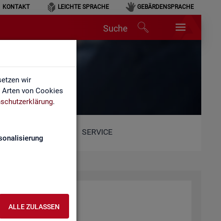
KONTAKT
LEICHTE SPRACHE
GEBÄRDENSPRACHE
Suche
etzen wir
e Arten von Cookies
schutzerklärung
.
SERVICE
sonalisierung
r­beit (BA)
ALLE ZULASSEN