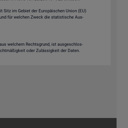
it Sitz im Ge­biet der Eu­ro­päi­schen Union (EU)
t und für wel­chen Zweck die sta­tis­ti­sche Aus­
ich aus wel­chem Rechts­grund, ist aus­ge­schlos­
Recht­mä­ßig­keit oder Zu­läs­sig­keit der Daten.