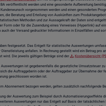
 BA ver­öf­fent­licht wer­den und eine ge­son­der­te Auf­be­rei­tung be­nö­t
 Kun­den­wunsch vor­ge­nom­men wer­den und einen ge­son­der­ten Pro­gram­
en, die Be­ra­tung und Er­tei­lung von Aus­künf­ten zum Pro­dukt­an­ge­bot 
sta­tis­ti­schen Me­tho­den und zur Aus­sa­ge­kraft der Daten sind ent­gelt
her Form oder für die Zu­sen­dung eines Ver­wei­ses (Hy­per­link) auf ein s
n auch der Ver­sand ge­druck­ter In­for­ma­tio­nen in Ein­zel­fäl­len und sons­
­ben fest­ge­setzt. Das Ent­gelt für sta­tis­ti­sche Aus­wer­tun­gen um­fas
der Dienst­leis­tung an­fal­len. In Rech­nung ge­stellt wird ein Be­trag pro a
st wird. Die je­weils gül­ti­gen Be­trä­ge sind der
Kos­ten­über­sicht (P
Aus­wer­tun­gen ist ge­ge­be­nen­falls die ge­setz­li­che Um­satz­steu­er zu e
 sich die Auf­trag­ge­be­rin oder der Auf­trag­ge­ber zur Über­nah­me der f
­ba­rung ge­schlos­sen wor­den ist.
­te im Abon­ne­ment be­zo­gen wer­den, gel­ten zu­sätz­lich nach­fol­gen­de Be
lung der Aus­wer­tung zum Bei­spiel durch Au­to­ma­ti­sie­rungs­ef­fek­te die 
wei­te­ren Aus­wer­tun­gen nur das Ent­gelt auf Basis der tat­säch­li­chen B