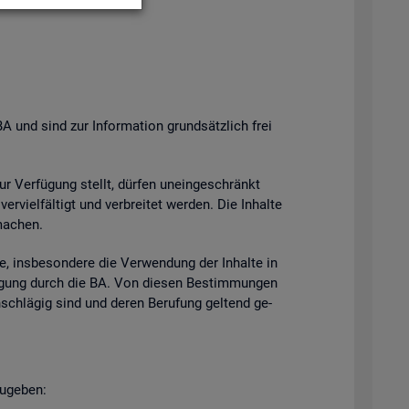
BA und sind zur In­for­ma­ti­on grund­sätz­lich frei
zur Ver­fü­gung stellt, dür­fen un­ein­ge­schränkt
­viel­fäl­tigt und ver­brei­tet wer­den. Die In­hal­te
ma­chen.
e, ins­be­son­de­re die Ver­wen­dung der In­hal­te in
h­mi­gung durch die BA. Von die­sen Be­stim­mun­gen
n­schlä­gig sind und deren Be­ru­fung gel­tend ge­
u­ge­ben: