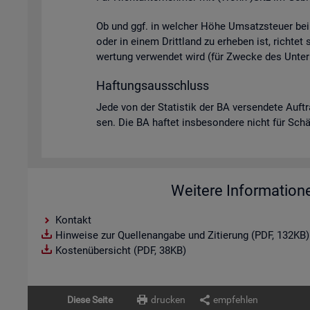
Ob und ggf. in wel­cher Höhe Um­satz­steu­er bei U
oder in einem Dritt­land zu er­he­ben ist, rich­tet
wer­tung ver­wen­det wird (für Zwe­cke des Un­ter­
Haf­tungs­aus­schluss
Jede von der Sta­tis­tik der BA ver­sen­de­te Auf­t
sen. Die BA haf­tet ins­be­son­de­re nicht für Schä­d
Weitere Information
Kontakt
Hinweise zur Quellenangabe und Zitierung (PDF, 132KB)
Kostenübersicht (PDF, 38KB)
Diese Seite
drucken
empfehlen