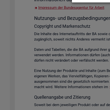
Im­pres­sum der Bun­des­agen­tur für Ar­beit
Nut­zungs- und Be­zugs­be­din­gun­ge
Co­py­right und Mar­ken­schutz
Die In­hal­te des In­ter­net­auf­tritts der BA sowie 
zu­gäng­lich, so­weit nichts An­de­res ver­merkt ist
Daten und Ta­bel­len, die die BA auf­grund ihrer ge­s
ver­wen­det wer­den. In­for­ma­tio­nen dür­fen (auch 
dür­fen nicht ver­än­dert oder ver­fälscht wer­den.
Eine Nut­zung der Pro­duk­te und In­hal­te (zum Bei­s
ei­ge­nen Wer­ken, das Ver­viel­fäl­ti­gen, Ko­pie­
aus­ge­nom­men sind die ge­setz­lich nor­mier­ten A
macht wird. Wei­te­re In­for­ma­tio­nen ste­hen im
Quel­len­an­ga­be und Zi­tie­rung
So­weit bei dem je­wei­li­gen Pro­dukt oder auf der 