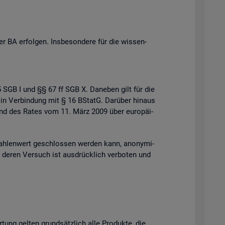
 BA er­fol­gen. Ins­be­son­de­re für die wis­sen­
 35 SGB I und §§ 67 ff SGB X. Da­ne­ben gilt für die
 in Ver­bin­dung mit § 16 BStatG. Dar­über hin­aus
s und des Rates vom 11. März 2009 über eu­ro­päi­
h­len­wert ge­schlos­sen wer­den kann, an­ony­mi­
der deren Ver­such ist aus­drück­lich ver­bo­ten und
r­tung gel­ten grund­sätz­lich alle Pro­duk­te, die