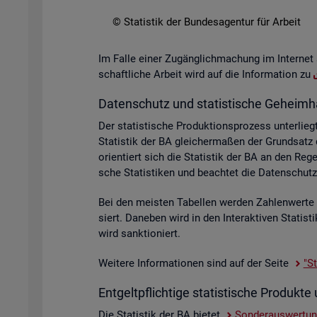
© Sta­tis­tik der Bun­des­agen­tur für Ar­beit
Im Falle einer Zu­gäng­lich­ma­chung im In­ter­net 
schaft­li­che Ar­beit wird auf die In­for­ma­ti­on zu
Da­ten­schutz und sta­tis­ti­sche Ge­heim­h
Der sta­tis­ti­sche Pro­duk­ti­ons­pro­zess un­ter­
Sta­tis­tik der BA glei­cher­ma­ßen der Grund­sat
ori­en­tiert sich die Sta­tis­tik der BA an den R
sche Sta­tis­ti­ken und be­ach­tet die Da­ten­sc
Bei den meis­ten Ta­bel­len wer­den Zah­len­wer­t
siert. Da­ne­ben wird in den In­ter­ak­ti­ven Sta­ti
wird sank­tio­niert.
Wei­te­re In­for­ma­tio­nen sind auf der Seite
"St
Ent­gelt­pflich­ti­ge sta­tis­ti­sche Pro­duk
Die Sta­tis­tik der BA bie­tet
Son­der­aus­wer­tu