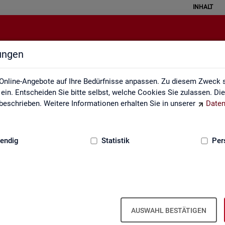
INHALT
lungen
Impressum
Online-Angebote auf Ihre Bedürfnisse anpassen. Zu diesem Zweck s
in. Entscheiden Sie bitte selbst, welche Cookies Sie zulassen. Di
eschrieben. Weitere Informationen erhalten Sie in unserer
Daten
:
GRUNDLAGEN
endig
Statistik
Per
m der Sta­tis­tik der Bun­des­agen­tur für A
AUSWAHL BESTÄTIGEN
ber