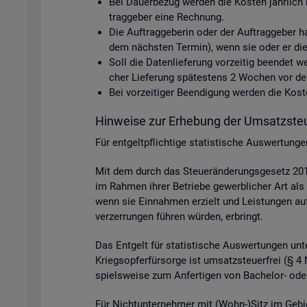
Bei Dau­er­be­zug wer­den die Kos­ten jähr­lich 
trag­ge­ber eine Rech­nung.
Die Auf­trag­ge­be­rin oder der Auf­trag­ge­ber h
dem nächs­ten Ter­min), wenn sie oder er die D
Soll die Da­ten­lie­fe­rung vor­zei­tig be­en­det
cher Lie­fe­rung spä­tes­tens 2 Wo­chen vor dem 
Bei vor­zei­ti­ger Be­en­di­gung wer­den die Ko
Hin­wei­se zur Er­he­bung der Um­satz­steu
Für ent­gelt­pflich­ti­ge sta­tis­ti­sche Aus­wer­tun
Mit dem durch das Steu­er­än­de­rungs­ge­setz 2015
im Rah­men ihrer Be­trie­be ge­werb­li­cher Art als 
wenn sie Ein­nah­men er­zielt und Leis­tun­gen auf p
ver­zer­run­gen füh­ren wür­den, er­bringt.
Das Ent­gelt für sta­tis­ti­sche Aus­wer­tun­gen unter
Kriegs­op­fer­für­sor­ge ist um­satz­steu­er­frei (§
spiels­wei­se zum An­fer­ti­gen von Ba­che­lor- oder
Für Nicht­un­ter­neh­mer mit (Wohn-)Sitz im Ge­bi