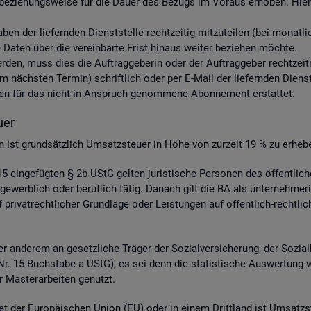
be­zie­hungs­wei­se für die Dauer des Be­zugs im Vor­aus er­ho­ben. Hier­ü
aben der lie­fern­den Dienst­stel­le recht­zei­tig mit­zu­tei­len (bei mo­nat
aten über die ver­ein­bar­te Frist hin­aus wei­ter be­zie­hen möch­te.
 wer­den, muss dies die Auf­trag­ge­be­rin oder der Auf­trag­ge­ber recht­zei­
nächs­ten Ter­min) schrift­lich oder per E-Mail der lie­fern­den Dienst­st
s­ten für das nicht in An­spruch ge­nom­me­ne Abon­ne­ment er­stat­tet.
­er
­gen ist grund­sätz­lich Um­satz­steu­er in Höhe von zur­zeit 19 % zu er­he­b
 ein­ge­füg­ten § 2b UStG gel­ten ju­ris­ti­sche Per­so­nen des öf­fent­li
ge­werb­lich oder be­ruf­lich tätig. Da­nach gilt die BA als un­ter­neh­me­r
ri­vat­recht­li­cher Grund­la­ge oder Leis­tun­gen auf öf­fent­lich-recht­li­
 an­de­rem an ge­setz­li­che Trä­ger der So­zi­al­ver­si­che­rung, der So­zi­a
 4 Nr. 15 Buch­sta­be a UStG), es sei denn die sta­tis­ti­sche Aus­wer­tung 
 Mas­ter­ar­bei­ten ge­nutzt.
et der Eu­ro­päi­schen Union (EU) oder in einem Dritt­land ist Um­satz­s