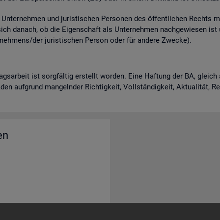
n­ter­neh­men und ju­ris­ti­schen Per­so­nen des öf­fent­li­chen Rechts m
 sich da­nach, ob die Ei­gen­schaft als Un­ter­neh­men nach­ge­wie­sen is
neh­mens/der ju­ris­ti­schen Per­son oder für an­de­re Zwe­cke).
rags­ar­beit ist sorg­fäl­tig er­stellt wor­den. Eine Haf­tung der BA, gle
en auf­grund man­geln­der Rich­tig­keit, Voll­stän­dig­keit, Ak­tua­li­tät, 
en