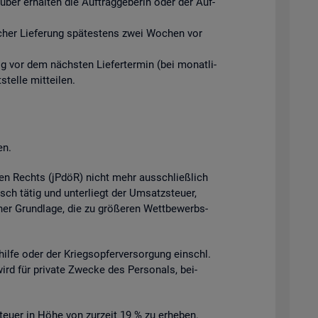
ber er­hal­ten die Auf­trag­ge­be­rin oder der Auf­
­li­cher Lie­fe­rung spä­tes­tens zwei Wo­chen vor
tig vor dem nächs­ten Lie­fer­ter­min (bei mo­nat­li­
el­le mit­tei­len.
en.
­chen Rechts (jPdöR) nicht mehr aus­schlie­ß­lich
isch tätig und un­ter­liegt der Um­satz­steu­er,
cher Grund­la­ge, die zu grö­ße­ren Wett­be­werbs­
l­hil­fe oder der Kriegs­op­fer­ver­sor­gung einschl.
wird für pri­va­te Zwe­cke des Per­so­nals, bei­
teu­er in Höhe von zur­zeit 19 % zu er­he­ben.