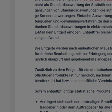
nicht als Stan­dard­aus­wer­tung der Sta­tis­tik der
gän­zun­gen von Stan­dard­aus­wer­tun­gen, die auf
ge Son­der­aus­wer­tun­gen. Ein­fa­che Aus­wer­tun­g
ten­quel­len und -ge­win­nungs­ver­fah­ren, zu den 
ti­schen Stan­dard­aus­wer­tun­gen in elek­tro­ni­sc
E-Mail kein Ent­gelt er­ho­ben. Ent­gelt­frei blei­be
zungs­auf­wand.
Die Ent­gel­te wer­den nach ein­heit­li­chen Maß­stä
for­der­li­che Be­ar­bei­tungs­zeit zur Er­brin­gung 
jähr­lich über­prüft und ge­ge­be­nen­falls an­ge­pas
Zu­sätz­lich zu dem Ent­gelt für die sta­tis­ti­schen 
pflich­ti­gen Pro­duk­te ist nur mög­lich, nach­dem
be­reit­er­klärt hat bzw. eine schrift­li­che Ver­ein
So­fern ent­gelt­pflich­ti­ge sta­tis­ti­sche Pro­duk
Ver­rin­gert sich nach der erst­ma­li­gen Er­stel­
trag­ge­be­rin oder dem Auf­trag­ge­ber für alle 