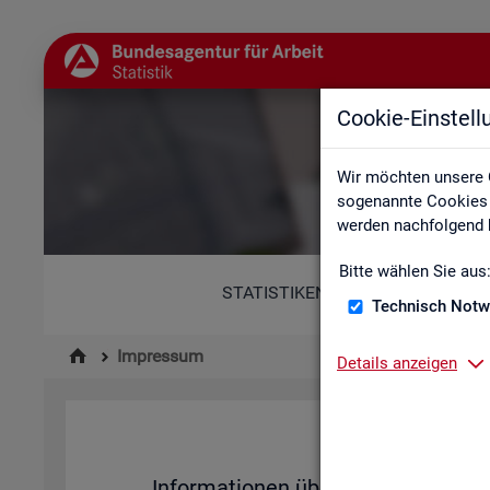
Cookie-Einstel
Wir möchten unsere 
sogenannte Cookies e
werden nachfolgend b
Bitte wählen Sie aus
STATISTIKEN
Technisch Notw
Impressum
Details anzeigen
Im­pres­su
In­for­ma­tio­nen über den Her­aus­ge­