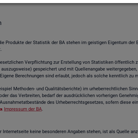
n
die Pro­duk­te der Sta­tis­tik der BA ste­hen im geis­ti­gen Ei­gen­tum der 
.
etz­li­chen Ver­pflich­tung zur Er­stel­lung von Sta­tis­ti­ken öf­fent­lich 
aus­zugs­wei­se) ge­spei­chert und mit Quel­len­an­ga­be wei­ter­ge­ge­ben, ver
 Ei­ge­ne Be­rech­nun­gen sind er­laubt, je­doch als sol­che kennt­lich zu 
piel Me­tho­den- und Qua­li­täts­be­rich­te) im ur­he­ber­recht­li­chen Sinn
ren oder das Ver­brei­ten, be­darf der aus­drück­li­chen vor­he­ri­gen Ge­ne
us­nah­me­tat­be­stän­de des Ur­he­ber­rechts­ge­set­zes, so­fern diese ei
Im­pres­sum der BA
.
In­ter­net­sei­te keine be­son­de­ren An­ga­ben ste­hen, ist als Quel­le an­z