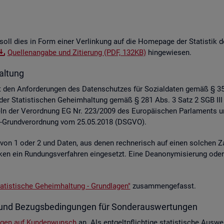
soll dies in Form einer Ver­lin­kung auf die Home­page der Sta­tis­tik der
Quel­len­an­ga­be und Zi­tie­rung (PDF, 132KB)
hin­ge­wie­sen.
al­tung
liegt den An­for­de­run­gen des Da­ten­schut­zes für So­zi­al­da­ten gemäß §
z der Sta­tis­ti­schen Ge­heim­hal­tung gemäß § 281 Abs. 3 Satz 2 SGB III
e­geln der Ver­ord­nung EG Nr. 223/2009 des Eu­ro­päi­schen Par­la­ment
hutz-Grund­ver­ord­nung vom 25.05.2018 (DSGVO).
e von 1 oder 2 und Daten, aus denen rech­ne­risch auf einen sol­chen Za
s­ti­ken ein Run­dungs­ver­fah­ren ein­ge­setzt. Eine De­an­ony­mi­sie­rung o
a­tis­ti­sche Ge­heim­hal­tung - Grund­la­gen"
zu­sam­men­ge­fasst.
­te und Be­zugs­be­din­gun­gen für Son­der­aus­wer­tun­gen
n­gen auf Kun­den­wunsch
an. Als ent­gelt­pflich­ti­ge sta­tis­ti­sche Aus­we