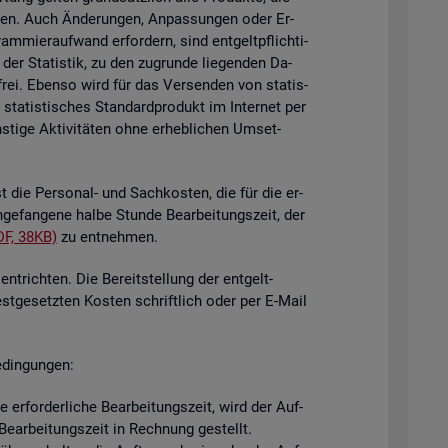
i­gen. Auch Än­de­run­gen, An­pas­sun­gen oder Er­
mier­auf­wand er­for­dern, sind ent­gelt­pflich­ti­
der Sta­tis­tik, zu den zu­grun­de lie­gen­den Da­
­frei. Eben­so wird für das Ver­sen­den von sta­tis­
ta­tis­ti­sches Stan­dard­pro­dukt im In­ter­net per
ti­ge Ak­ti­vi­tä­ten ohne er­heb­li­chen Um­set­
st die Per­so­nal- und Sach­kos­ten, die für die er­
n­ge­fan­ge­ne halbe Stun­de Be­ar­bei­tungs­zeit, der
DF, 38KB)
zu ent­neh­men.
nt­rich­ten. Die Be­reit­stel­lung der ent­gelt­
est­ge­setz­ten Kos­ten schrift­lich oder per E-Mail
­din­gun­gen:
er­for­der­li­che Be­ar­bei­tungs­zeit, wird der Auf­
e­ar­bei­tungs­zeit in Rech­nung ge­stellt.