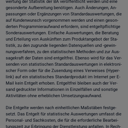
wer­tung der Sta­tis­tik der BA ver­öf­fent­licht wer­den und eine
ge­son­der­te Auf­be­rei­tung be­nö­ti­gen. Auch Än­de­run­gen, An­
pas­sun­gen oder Er­gän­zun­gen von Stan­dard­aus­wer­tun­gen, die
auf Kun­den­wunsch vor­ge­nom­men wer­den und einen ge­son­
der­ten Pro­gram­mier­auf­wand er­for­dern, sind ent­gelt­pflich­ti­ge
Son­der­aus­wer­tun­gen. Ein­fa­che Aus­wer­tun­gen, die Be­ra­tung
und Er­tei­lung von Aus­künf­ten zum Pro­dukt­an­ge­bot der Sta­
tis­tik, zu den zu­grun­de lie­gen­den Da­ten­quel­len und -ge­win­
nungs­ver­fah­ren, zu den sta­tis­ti­schen Me­tho­den und zur Aus­
sa­ge­kraft der Daten sind ent­gelt­frei. Eben­so wird für das Ver­
sen­den von sta­tis­ti­schen Stan­dard­aus­wer­tun­gen in elek­tro­ni­
scher Form oder für die Zu­sen­dung eines Ver­wei­ses (Hy­per­
link) auf ein sta­tis­ti­sches Stan­dard­pro­dukt im In­ter­net per E-
Mail kein Ent­gelt er­ho­ben. Ent­gelt­frei blei­ben auch der Ver­
sand ge­druck­ter In­for­ma­tio­nen in Ein­zel­fäl­len und sons­ti­ge
Ak­ti­vi­tä­ten ohne er­heb­li­chen Um­set­zungs­auf­wand.
Die Ent­gel­te wer­den nach ein­heit­li­chen Maß­stä­ben fest­ge­
setzt. Das Ent­gelt für sta­tis­ti­sche Aus­wer­tun­gen um­fasst die
Per­so­nal- und Sach­kos­ten, die für die er­for­der­li­che Be­ar­bei­
tungs­zeit zur Er­brin­gung der Dienst­leis­tung an­fal­len. In Rech­