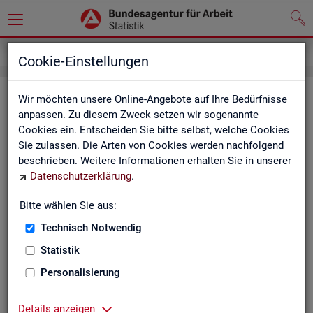
Impressum
Cookie-Einstellungen
Im­pres­sum der Sta­tis­tik der Bun­
Wir möchten unsere Online-Angebote auf Ihre Bedürfnisse
anpassen. Zu diesem Zweck setzen wir sogenannte
des­agen­tur für Ar­beit (BA)
Cookies ein. Entscheiden Sie bitte selbst, welche Cookies
Sie zulassen. Die Arten von Cookies werden nachfolgend
In­for­ma­tio­nen über den Her­aus­ge­ber
beschrieben. Weitere Informationen erhalten Sie in unserer
Datenschutzerklärung
.
Im­pres­sum der Bun­des­agen­tur für Ar­beit
Nut­zungs- und Be­zugs­be­din­gun­gen
Bitte wählen Sie aus:
Technisch Notwendig
Co­py­right und Mar­ken­schutz
Statistik
Die In­hal­te des In­ter­net­auf­tritts der BA sowie die Pro­duk­te
der Sta­tis­tik der BA ste­hen im geis­ti­gen Ei­gen­tum der BA und
Personalisierung
sind zur In­for­ma­ti­on grund­sätz­lich frei zu­gäng­lich, so­weit
nichts An­de­res ver­merkt ist.
Details anzeigen