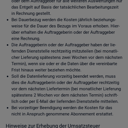
oder dem Auf­trag­ge­ber für alle wei­te­ren Aus­wer­tun­gen nur
das Ent­gelt auf Basis der tat­säch­li­chen Be­ar­bei­tungs­zeit
in Rech­nung ge­stellt.
Bei Dau­er­be­zug wer­den die Kos­ten jähr­lich be­zie­hungs­
wei­se für die Dauer des Be­zugs im Vor­aus er­ho­ben. Hier­
über er­hal­ten die Auf­trag­ge­be­rin oder der Auf­trag­ge­ber
eine Rech­nung.
Die Auf­trag­ge­be­rin oder der Auf­trag­ge­ber haben der lie­
fern­den Dienst­stel­le recht­zei­tig mit­zu­tei­len (bei mo­nat­li­
cher Lie­fe­rung spä­tes­tens zwei Wo­chen vor dem nächs­ten
Ter­min), wenn sie oder er die Daten über die ver­ein­bar­te
Frist hin­aus wei­ter be­zie­hen möch­te.
Soll die Da­ten­lie­fe­rung vor­zei­tig be­en­det wer­den, muss
dies die Auf­trag­ge­be­rin oder der Auf­trag­ge­ber recht­zei­tig
vor dem nächs­ten Lie­fer­ter­min (bei mo­nat­li­cher Lie­fe­rung
spä­tes­tens 2 Wo­chen vor dem nächs­ten Ter­min) schrift­
lich oder per E-Mail der lie­fern­den Dienst­stel­le mit­tei­len.
Bei vor­zei­ti­ger Be­en­di­gung wer­den die Kos­ten für das
nicht in An­spruch ge­nom­me­ne Abon­ne­ment er­stat­tet.
Hin­wei­se zur Er­he­bung der Um­satz­steu­er