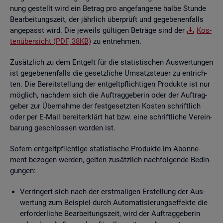
nung ge­stellt wird ein Be­trag pro an­ge­fan­ge­ne halbe Stun­de
Be­ar­bei­tungs­zeit, der jähr­lich über­prüft und ge­ge­be­nen­falls
an­ge­passt wird. Die je­weils gül­ti­gen Be­trä­ge sind der
Kos­
ten­über­sicht (PDF, 38KB)
zu ent­neh­men.
Zu­sätz­lich zu dem Ent­gelt für die sta­tis­ti­schen Aus­wer­tun­gen
ist ge­ge­be­nen­falls die ge­setz­li­che Um­satz­steu­er zu ent­rich­
ten. Die Be­reit­stel­lung der ent­gelt­pflich­ti­gen Pro­duk­te ist nur
mög­lich, nach­dem sich die Auf­trag­ge­be­rin oder der Auf­trag­
ge­ber zur Über­nah­me der fest­ge­setz­ten Kos­ten schrift­lich
oder per E-Mail be­reit­er­klärt hat bzw. eine schrift­li­che Ver­ein­
ba­rung ge­schlos­sen wor­den ist.
So­fern ent­gelt­pflich­ti­ge sta­tis­ti­sche Pro­duk­te im Abon­ne­
ment be­zo­gen wer­den, gel­ten zu­sätz­lich nach­fol­gen­de Be­din­
gun­gen:
Ver­rin­gert sich nach der erst­ma­li­gen Er­stel­lung der Aus­
wer­tung zum Bei­spiel durch Au­to­ma­ti­sie­rungs­ef­fek­te die
er­for­der­li­che Be­ar­bei­tungs­zeit, wird der Auf­trag­ge­be­rin