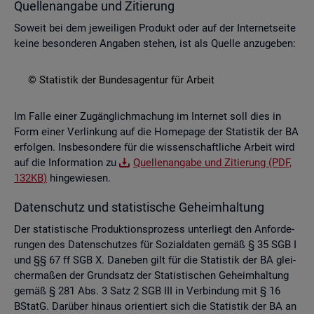
Quel­len­an­ga­be und Zi­tie­rung
So­weit bei dem je­wei­li­gen Pro­dukt oder auf der In­ter­net­sei­te
keine be­son­de­ren An­ga­ben ste­hen, ist als Quel­le an­zu­ge­ben:
© Sta­tis­tik der Bun­des­agen­tur für Ar­beit
Im Falle einer Zu­gäng­lich­ma­chung im In­ter­net soll dies in
Form einer Ver­lin­kung auf die Home­page der Sta­tis­tik der BA
er­fol­gen. Ins­be­son­de­re für die wis­sen­schaft­li­che Ar­beit wird
auf die In­for­ma­ti­on zu
Quel­len­an­ga­be und Zi­tie­rung (PDF,
132KB)
hin­ge­wie­sen.
Da­ten­schutz und sta­tis­ti­sche Ge­heim­hal­tung
Der sta­tis­ti­sche Pro­duk­ti­ons­pro­zess un­ter­liegt den An­for­de­
run­gen des Da­ten­schut­zes für So­zi­al­da­ten gemäß § 35 SGB I
und §§ 67 ff SGB X. Da­ne­ben gilt für die Sta­tis­tik der BA glei­
cher­ma­ßen der Grund­satz der Sta­tis­ti­schen Ge­heim­hal­tung
gemäß § 281 Abs. 3 Satz 2 SGB III in Ver­bin­dung mit § 16
BStatG. Dar­über hin­aus ori­en­tiert sich die Sta­tis­tik der BA an