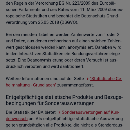
den Re­geln der Ver­ord­nung EG Nr. 223/2009 des Eu­ro­päi­
schen Par­la­ments und des Rates vom 11. März 2009 über eu­
ro­päi­sche Sta­tis­ti­ken und be­ach­tet die Da­ten­schutz-Grund­
ver­ord­nung vom 25.05.2018 (DSGVO).
Bei den meis­ten Ta­bel­len wer­den Zah­len­wer­te von 1 oder 2
und Daten, aus denen rech­ne­risch auf einen sol­chen Zah­len­
wert ge­schlos­sen wer­den kann, an­ony­mi­siert. Da­ne­ben wird
in den In­ter­ak­ti­ven Sta­tis­ti­ken ein Run­dungs­ver­fah­ren ein­ge­
setzt. Eine De­an­ony­mi­sie­rung oder deren Ver­such ist aus­
drück­lich ver­bo­ten und wird sank­tio­niert.
Wei­te­re In­for­ma­tio­nen sind auf der Seite
"Sta­tis­ti­sche Ge­
heim­hal­tung - Grund­la­gen"
zu­sam­men­ge­fasst.
Ent­gelt­pflich­ti­ge sta­tis­ti­sche Pro­duk­te und Be­zugs­
be­din­gun­gen für Son­der­aus­wer­tun­gen
Die Sta­tis­tik der BA bie­tet
Son­der­aus­wer­tun­gen auf Kun­
den­wunsch
an. Als ent­gelt­pflich­ti­ge sta­tis­ti­sche Aus­wer­tung
gel­ten grund­sätz­lich alle Pro­duk­te, die nicht als Stan­dard­aus­