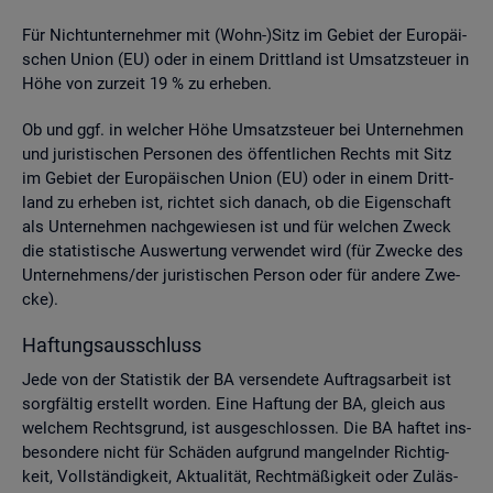
Für Nicht­un­ter­neh­mer mit (Wohn-)Sitz im Ge­biet der Eu­ro­päi­
schen Union (EU) oder in einem Dritt­land ist Um­satz­steu­er in
Höhe von zur­zeit 19 % zu er­he­ben.
Ob und ggf. in wel­cher Höhe Um­satz­steu­er bei Un­ter­neh­men
und ju­ris­ti­schen Per­so­nen des öf­fent­li­chen Rechts mit Sitz
im Ge­biet der Eu­ro­päi­schen Union (EU) oder in einem Dritt­
land zu er­he­ben ist, rich­tet sich da­nach, ob die Ei­gen­schaft
als Un­ter­neh­men nach­ge­wie­sen ist und für wel­chen Zweck
die sta­tis­ti­sche Aus­wer­tung ver­wen­det wird (für Zwe­cke des
Un­ter­neh­mens/der ju­ris­ti­schen Per­son oder für an­de­re Zwe­
cke).
Haf­tungs­aus­schluss
Jede von der Sta­tis­tik der BA ver­sen­de­te Auf­trags­ar­beit ist
sorg­fäl­tig er­stellt wor­den. Eine Haf­tung der BA, gleich aus
wel­chem Rechts­grund, ist aus­ge­schlos­sen. Die BA haf­tet ins­
be­son­de­re nicht für Schä­den auf­grund man­geln­der Rich­tig­
keit, Voll­stän­dig­keit, Ak­tua­li­tät, Recht­mä­ßig­keit oder Zu­läs­