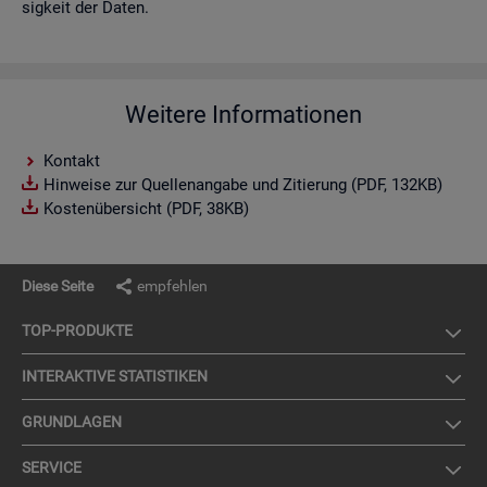
sig­keit der Daten.
Weitere Informationen
Kontakt
Hinweise zur Quellenangabe und Zitierung (PDF, 132KB)
Kostenübersicht (PDF, 38KB)
Diese Seite
empfehlen
TOP-PRO­DUK­TE
IN­TER­AK­TI­VE STA­TIS­TI­KEN
GRUND­LA­GEN
SER­VICE