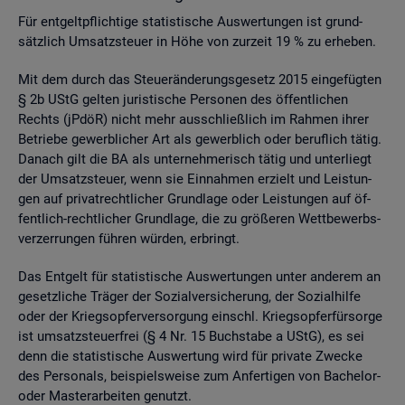
Für ent­gelt­pflich­ti­ge sta­tis­ti­sche Aus­wer­tun­gen ist grund­
sätz­lich Um­satz­steu­er in Höhe von zur­zeit 19 % zu er­he­ben.
Mit dem durch das Steu­er­än­de­rungs­ge­setz 2015 ein­ge­füg­ten
§ 2b UStG gel­ten ju­ris­ti­sche Per­so­nen des öf­fent­li­chen
Rechts (jPdöR) nicht mehr aus­schlie­ß­lich im Rah­men ihrer
Be­trie­be ge­werb­li­cher Art als ge­werb­lich oder be­ruf­lich tätig.
Da­nach gilt die BA als un­ter­neh­me­risch tätig und un­ter­liegt
der Um­satz­steu­er, wenn sie Ein­nah­men er­zielt und Leis­tun­
gen auf pri­vat­recht­li­cher Grund­la­ge oder Leis­tun­gen auf öf­
fent­lich-recht­li­cher Grund­la­ge, die zu grö­ße­ren Wett­be­werbs­
ver­zer­run­gen füh­ren wür­den, er­bringt.
Das Ent­gelt für sta­tis­ti­sche Aus­wer­tun­gen unter an­de­rem an
ge­setz­li­che Trä­ger der So­zi­al­ver­si­che­rung, der So­zi­al­hil­fe
oder der Kriegs­op­fer­ver­sor­gung einschl. Kriegs­op­fer­für­sor­ge
ist um­satz­steu­er­frei (§ 4 Nr. 15 Buch­sta­be a UStG), es sei
denn die sta­tis­ti­sche Aus­wer­tung wird für pri­va­te Zwe­cke
des Per­so­nals, bei­spiels­wei­se zum An­fer­ti­gen von Ba­che­lor-
oder Mas­ter­ar­bei­ten ge­nutzt.