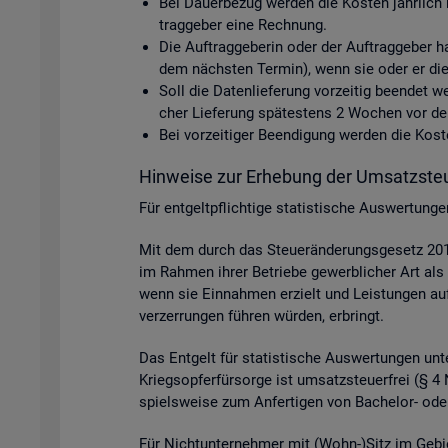
Bei Dau­er­be­zug wer­den die Kos­ten jähr­lich 
trag­ge­ber eine Rech­nung.
Die Auf­trag­ge­be­rin oder der Auf­trag­ge­ber h
dem nächs­ten Ter­min), wenn sie oder er die D
Soll die Da­ten­lie­fe­rung vor­zei­tig be­en­det
cher Lie­fe­rung spä­tes­tens 2 Wo­chen vor dem 
Bei vor­zei­ti­ger Be­en­di­gung wer­den die Ko
Hin­wei­se zur Er­he­bung der Um­satz­steu
Für ent­gelt­pflich­ti­ge sta­tis­ti­sche Aus­wer­tun
Mit dem durch das Steu­er­än­de­rungs­ge­setz 2015
im Rah­men ihrer Be­trie­be ge­werb­li­cher Art als 
wenn sie Ein­nah­men er­zielt und Leis­tun­gen auf p
ver­zer­run­gen füh­ren wür­den, er­bringt.
Das Ent­gelt für sta­tis­ti­sche Aus­wer­tun­gen unter
Kriegs­op­fer­für­sor­ge ist um­satz­steu­er­frei (§
spiels­wei­se zum An­fer­ti­gen von Ba­che­lor- oder
Für Nicht­un­ter­neh­mer mit (Wohn-)Sitz im Ge­bi