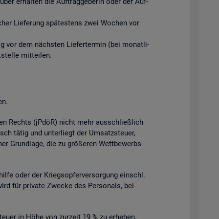
ber er­hal­ten die Auf­trag­ge­be­rin oder der Auf­
­li­cher Lie­fe­rung spä­tes­tens zwei Wo­chen vor
tig vor dem nächs­ten Lie­fer­ter­min (bei mo­nat­li­
el­le mit­tei­len.
en.
­chen Rechts (jPdöR) nicht mehr aus­schlie­ß­lich
isch tätig und un­ter­liegt der Um­satz­steu­er,
cher Grund­la­ge, die zu grö­ße­ren Wett­be­werbs­
l­hil­fe oder der Kriegs­op­fer­ver­sor­gung einschl.
wird für pri­va­te Zwe­cke des Per­so­nals, bei­
teu­er in Höhe von zur­zeit 19 % zu er­he­ben.