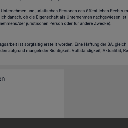
n­ter­neh­men und ju­ris­ti­schen Per­so­nen des öf­fent­li­chen Rechts m
 sich da­nach, ob die Ei­gen­schaft als Un­ter­neh­men nach­ge­wie­sen is
neh­mens/der ju­ris­ti­schen Per­son oder für an­de­re Zwe­cke).
rags­ar­beit ist sorg­fäl­tig er­stellt wor­den. Eine Haf­tung der BA, gle
en auf­grund man­geln­der Rich­tig­keit, Voll­stän­dig­keit, Ak­tua­li­tät, 
en