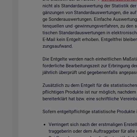
nicht als Stan­dard­aus­wer­tung der Sta­tis­tik der
gän­zun­gen von Stan­dard­aus­wer­tun­gen, die auf
ge Son­der­aus­wer­tun­gen. Ein­fa­che Aus­wer­tun­g
ten­quel­len und -ge­win­nungs­ver­fah­ren, zu den 
ti­schen Stan­dard­aus­wer­tun­gen in elek­tro­ni­sc
E-Mail kein Ent­gelt er­ho­ben. Ent­gelt­frei blei­be
zungs­auf­wand.
Die Ent­gel­te wer­den nach ein­heit­li­chen Maß­stä
for­der­li­che Be­ar­bei­tungs­zeit zur Er­brin­gung 
jähr­lich über­prüft und ge­ge­be­nen­falls an­ge­pas
Zu­sätz­lich zu dem Ent­gelt für die sta­tis­ti­schen 
pflich­ti­gen Pro­duk­te ist nur mög­lich, nach­dem
be­reit­er­klärt hat bzw. eine schrift­li­che Ver­ein
So­fern ent­gelt­pflich­ti­ge sta­tis­ti­sche Pro­duk
Ver­rin­gert sich nach der erst­ma­li­gen Er­stel­
trag­ge­be­rin oder dem Auf­trag­ge­ber für alle 