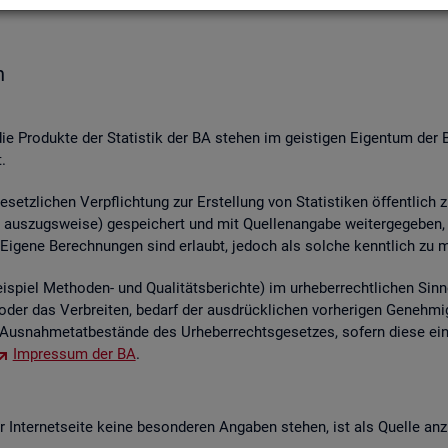
n
die Pro­duk­te der Sta­tis­tik der BA ste­hen im geis­ti­gen Ei­gen­tum der 
.
etz­li­chen Ver­pflich­tung zur Er­stel­lung von Sta­tis­ti­ken öf­fent­lich 
aus­zugs­wei­se) ge­spei­chert und mit Quel­len­an­ga­be wei­ter­ge­ge­ben, ver
 Ei­ge­ne Be­rech­nun­gen sind er­laubt, je­doch als sol­che kennt­lich zu 
piel Me­tho­den- und Qua­li­täts­be­rich­te) im ur­he­ber­recht­li­chen Sinn
ren oder das Ver­brei­ten, be­darf der aus­drück­li­chen vor­he­ri­gen Ge­ne
us­nah­me­tat­be­stän­de des Ur­he­ber­rechts­ge­set­zes, so­fern diese ei
Im­pres­sum der BA
.
In­ter­net­sei­te keine be­son­de­ren An­ga­ben ste­hen, ist als Quel­le an­z