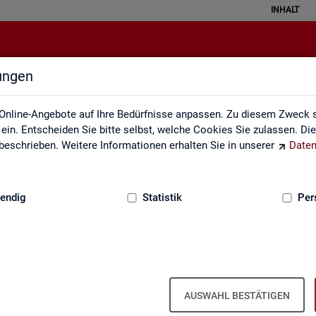
INHALT
lungen
Impressum
Online-Angebote auf Ihre Bedürfnisse anpassen. Zu diesem Zweck s
in. Entscheiden Sie bitte selbst, welche Cookies Sie zulassen. Di
eschrieben. Weitere Informationen erhalten Sie in unserer
Daten
:
GRUNDLAGEN
endig
Statistik
Per
m der Sta­tis­tik der Bun­des­agen­tur für A
AUSWAHL BESTÄTIGEN
ber