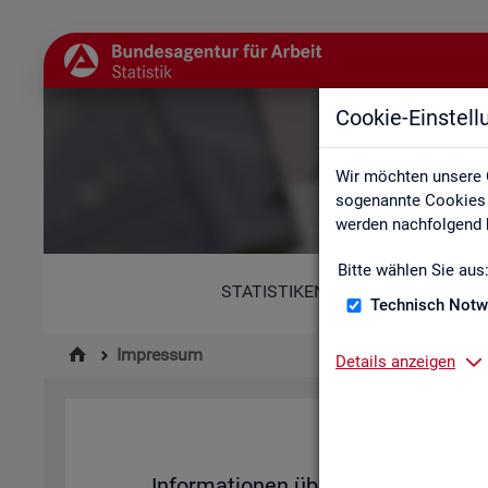
Cookie-Einstel
Wir möchten unsere 
sogenannte Cookies e
werden nachfolgend b
Bitte wählen Sie aus
STATISTIKEN
Technisch Notw
Impressum
Details anzeigen
Im­pres­su
In­for­ma­tio­nen über den Her­aus­ge­