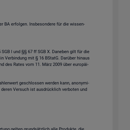
 BA er­fol­gen. Ins­be­son­de­re für die wis­sen­
 35 SGB I und §§ 67 ff SGB X. Da­ne­ben gilt für die
 in Ver­bin­dung mit § 16 BStatG. Dar­über hin­aus
s und des Rates vom 11. März 2009 über eu­ro­päi­
h­len­wert ge­schlos­sen wer­den kann, an­ony­mi­
der deren Ver­such ist aus­drück­lich ver­bo­ten und
r­tung gel­ten grund­sätz­lich alle Pro­duk­te, die