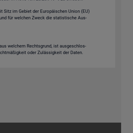
it Sitz im Ge­biet der Eu­ro­päi­schen Union (EU)
t und für wel­chen Zweck die sta­tis­ti­sche Aus­
ich aus wel­chem Rechts­grund, ist aus­ge­schlos­
Recht­mä­ßig­keit oder Zu­läs­sig­keit der Daten.