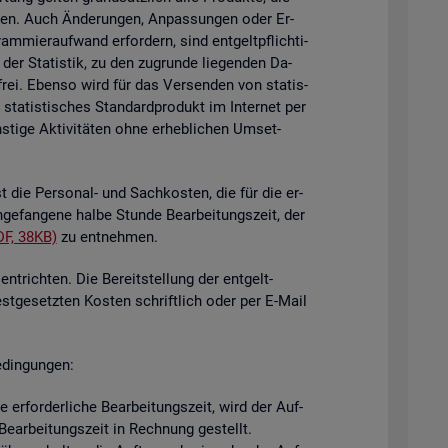
i­gen. Auch Än­de­run­gen, An­pas­sun­gen oder Er­
mier­auf­wand er­for­dern, sind ent­gelt­pflich­ti­
der Sta­tis­tik, zu den zu­grun­de lie­gen­den Da­
­frei. Eben­so wird für das Ver­sen­den von sta­tis­
ta­tis­ti­sches Stan­dard­pro­dukt im In­ter­net per
ti­ge Ak­ti­vi­tä­ten ohne er­heb­li­chen Um­set­
st die Per­so­nal- und Sach­kos­ten, die für die er­
n­ge­fan­ge­ne halbe Stun­de Be­ar­bei­tungs­zeit, der
DF, 38KB)
zu ent­neh­men.
nt­rich­ten. Die Be­reit­stel­lung der ent­gelt­
est­ge­setz­ten Kos­ten schrift­lich oder per E-Mail
­din­gun­gen:
er­for­der­li­che Be­ar­bei­tungs­zeit, wird der Auf­
e­ar­bei­tungs­zeit in Rech­nung ge­stellt.