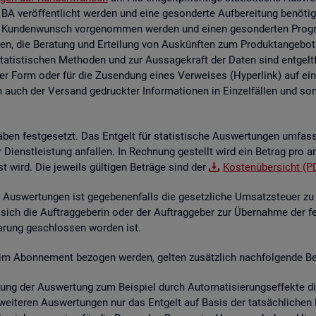
 BA ver­öf­fent­licht wer­den und eine ge­son­der­te Auf­be­rei­tung be­nö­t
 Kun­den­wunsch vor­ge­nom­men wer­den und einen ge­son­der­ten Pro­gram­
en, die Be­ra­tung und Er­tei­lung von Aus­künf­ten zum Pro­dukt­an­ge­bot 
sta­tis­ti­schen Me­tho­den und zur Aus­sa­ge­kraft der Daten sind ent­gelt
her Form oder für die Zu­sen­dung eines Ver­wei­ses (Hy­per­link) auf ein s
n auch der Ver­sand ge­druck­ter In­for­ma­tio­nen in Ein­zel­fäl­len und sons­
­ben fest­ge­setzt. Das Ent­gelt für sta­tis­ti­sche Aus­wer­tun­gen um­fas
der Dienst­leis­tung an­fal­len. In Rech­nung ge­stellt wird ein Be­trag pro a
st wird. Die je­weils gül­ti­gen Be­trä­ge sind der
Kos­ten­über­sicht (P
Aus­wer­tun­gen ist ge­ge­be­nen­falls die ge­setz­li­che Um­satz­steu­er zu e
 sich die Auf­trag­ge­be­rin oder der Auf­trag­ge­ber zur Über­nah­me der f
­ba­rung ge­schlos­sen wor­den ist.
­te im Abon­ne­ment be­zo­gen wer­den, gel­ten zu­sätz­lich nach­fol­gen­de Be
lung der Aus­wer­tung zum Bei­spiel durch Au­to­ma­ti­sie­rungs­ef­fek­te die 
wei­te­ren Aus­wer­tun­gen nur das Ent­gelt auf Basis der tat­säch­li­chen B