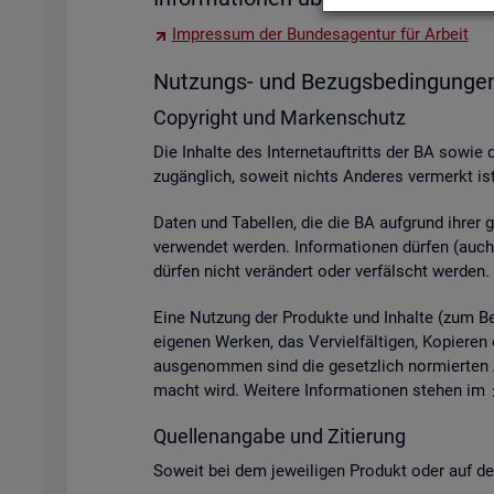
Im­pres­sum der Bun­des­agen­tur für Ar­beit
Nut­zungs- und Be­zugs­be­din­gun­ge
Co­py­right und Mar­ken­schutz
Die In­hal­te des In­ter­net­auf­tritts der BA sowie 
zu­gäng­lich, so­weit nichts An­de­res ver­merkt ist
Daten und Ta­bel­len, die die BA auf­grund ihrer ge­s
ver­wen­det wer­den. In­for­ma­tio­nen dür­fen (auch 
dür­fen nicht ver­än­dert oder ver­fälscht wer­den.
Eine Nut­zung der Pro­duk­te und In­hal­te (zum Bei­s
ei­ge­nen Wer­ken, das Ver­viel­fäl­ti­gen, Ko­pie­
aus­ge­nom­men sind die ge­setz­lich nor­mier­ten A
macht wird. Wei­te­re In­for­ma­tio­nen ste­hen im
Quel­len­an­ga­be und Zi­tie­rung
So­weit bei dem je­wei­li­gen Pro­dukt oder auf der 