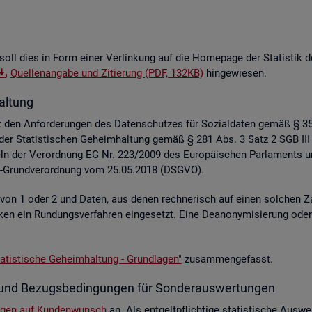
soll dies in Form einer Ver­lin­kung auf die Home­page der Sta­tis­tik der
Quel­len­an­ga­be und Zi­tie­rung (PDF, 132KB)
hin­ge­wie­sen.
al­tung
liegt den An­for­de­run­gen des Da­ten­schut­zes für So­zi­al­da­ten gemäß §
z der Sta­tis­ti­schen Ge­heim­hal­tung gemäß § 281 Abs. 3 Satz 2 SGB III
e­geln der Ver­ord­nung EG Nr. 223/2009 des Eu­ro­päi­schen Par­la­ment
hutz-Grund­ver­ord­nung vom 25.05.2018 (DSGVO).
e von 1 oder 2 und Daten, aus denen rech­ne­risch auf einen sol­chen Za
s­ti­ken ein Run­dungs­ver­fah­ren ein­ge­setzt. Eine De­an­ony­mi­sie­rung o
a­tis­ti­sche Ge­heim­hal­tung - Grund­la­gen"
zu­sam­men­ge­fasst.
­te und Be­zugs­be­din­gun­gen für Son­der­aus­wer­tun­gen
n­gen auf Kun­den­wunsch
an. Als ent­gelt­pflich­ti­ge sta­tis­ti­sche Aus­we