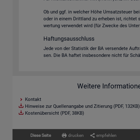
Ob und ggf. in wel­cher Höhe Um­satz­steu­er bei U
oder in einem Dritt­land zu er­he­ben ist, rich­tet
wer­tung ver­wen­det wird (für Zwe­cke des Un­ter­
Haf­tungs­aus­schluss
Jede von der Sta­tis­tik der BA ver­sen­de­te Auf­t
sen. Die BA haf­tet ins­be­son­de­re nicht für Schä­d
Weitere Information
Kontakt
Hinweise zur Quellenangabe und Zitierung (PDF, 132KB)
Kostenübersicht (PDF, 38KB)
Diese Seite
drucken
empfehlen