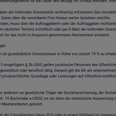
be­zie­hungs­wei­se für die Dauer des Be­zugs im Vor­aus er­ho­ben. Hier­ü
aben der lie­fern­den Dienst­stel­le recht­zei­tig mit­zu­tei­len (bei mo­nat
aten über die ver­ein­bar­te Frist hin­aus wei­ter be­zie­hen möch­te.
 wer­den, muss dies die Auf­trag­ge­be­rin oder der Auf­trag­ge­ber recht­zei­
nächs­ten Ter­min) schrift­lich oder per E-Mail der lie­fern­den Dienst­st
s­ten für das nicht in An­spruch ge­nom­me­ne Abon­ne­ment er­stat­tet.
­er
­gen ist grund­sätz­lich Um­satz­steu­er in Höhe von zur­zeit 19 % zu er­he­b
 ein­ge­füg­ten § 2b UStG gel­ten ju­ris­ti­sche Per­so­nen des öf­fent­li
ge­werb­lich oder be­ruf­lich tätig. Da­nach gilt die BA als un­ter­neh­me­r
ri­vat­recht­li­cher Grund­la­ge oder Leis­tun­gen auf öf­fent­lich-recht­li­
 an­de­rem an ge­setz­li­che Trä­ger der So­zi­al­ver­si­che­rung, der So­zi­a
 4 Nr. 15 Buch­sta­be a UStG), es sei denn die sta­tis­ti­sche Aus­wer­tung 
 Mas­ter­ar­bei­ten ge­nutzt.
et der Eu­ro­päi­schen Union (EU) oder in einem Dritt­land ist Um­satz­s