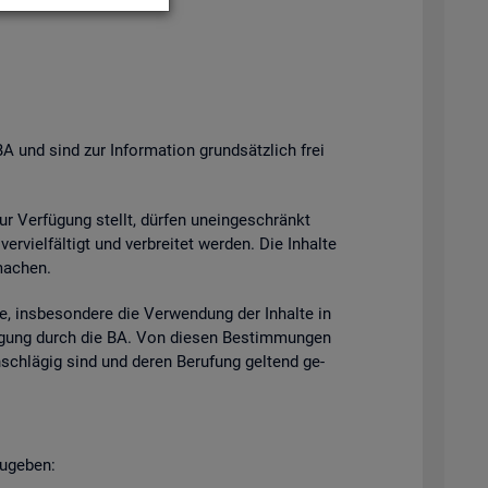
BA und sind zur In­for­ma­ti­on grund­sätz­lich frei
zur Ver­fü­gung stellt, dür­fen un­ein­ge­schränkt
­viel­fäl­tigt und ver­brei­tet wer­den. Die In­hal­te
ma­chen.
e, ins­be­son­de­re die Ver­wen­dung der In­hal­te in
h­mi­gung durch die BA. Von die­sen Be­stim­mun­gen
n­schlä­gig sind und deren Be­ru­fung gel­tend ge­
u­ge­ben: