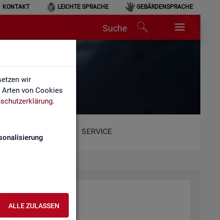
KONTAKT
LEICHTE SPRACHE
GEBÄRDENSPRACHE
Suche
etzen wir
e Arten von Cookies
schutzerklärung
.
SERVICE
sonalisierung
r­beit (BA)
ALLE ZULASSEN