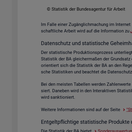
© Sta­tis­tik der Bun­des­agen­tur für Ar­beit
Im Falle einer Zu­gäng­lich­ma­chung im In­ter­net 
schaft­li­che Ar­beit wird auf die In­for­ma­ti­on zu
Da­ten­schutz und sta­tis­ti­sche Ge­heim­h
Der sta­tis­ti­sche Pro­duk­ti­ons­pro­zess un­ter­
Sta­tis­tik der BA glei­cher­ma­ßen der Grund­sat
ori­en­tiert sich die Sta­tis­tik der BA an den R
sche Sta­tis­ti­ken und be­ach­tet die Da­ten­sc
Bei den meis­ten Ta­bel­len wer­den Zah­len­wer­t
siert. Da­ne­ben wird in den In­ter­ak­ti­ven Sta­ti
wird sank­tio­niert.
Wei­te­re In­for­ma­tio­nen sind auf der Seite
"St
Ent­gelt­pflich­ti­ge sta­tis­ti­sche Pro­duk
Die Sta­tis­tik der BA bie­tet
Son­der­aus­wer­tu