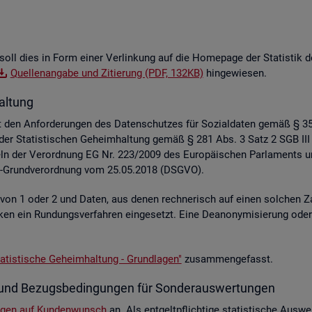
soll dies in Form einer Ver­lin­kung auf die Home­page der Sta­tis­tik der
Quel­len­an­ga­be und Zi­tie­rung (PDF, 132KB)
hin­ge­wie­sen.
al­tung
liegt den An­for­de­run­gen des Da­ten­schut­zes für So­zi­al­da­ten gemäß §
z der Sta­tis­ti­schen Ge­heim­hal­tung gemäß § 281 Abs. 3 Satz 2 SGB III
e­geln der Ver­ord­nung EG Nr. 223/2009 des Eu­ro­päi­schen Par­la­ment
hutz-Grund­ver­ord­nung vom 25.05.2018 (DSGVO).
e von 1 oder 2 und Daten, aus denen rech­ne­risch auf einen sol­chen Za
s­ti­ken ein Run­dungs­ver­fah­ren ein­ge­setzt. Eine De­an­ony­mi­sie­rung o
a­tis­ti­sche Ge­heim­hal­tung - Grund­la­gen"
zu­sam­men­ge­fasst.
­te und Be­zugs­be­din­gun­gen für Son­der­aus­wer­tun­gen
n­gen auf Kun­den­wunsch
an. Als ent­gelt­pflich­ti­ge sta­tis­ti­sche Aus­we