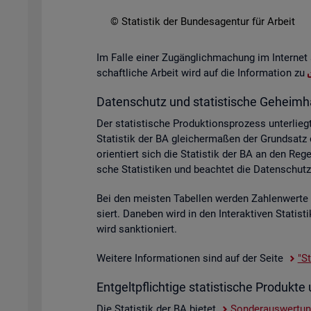
© Sta­tis­tik der Bun­des­agen­tur für Ar­beit
Im Falle einer Zu­gäng­lich­ma­chung im In­ter­net 
schaft­li­che Ar­beit wird auf die In­for­ma­ti­on zu
Da­ten­schutz und sta­tis­ti­sche Ge­heim­h
Der sta­tis­ti­sche Pro­duk­ti­ons­pro­zess un­ter­
Sta­tis­tik der BA glei­cher­ma­ßen der Grund­sat
ori­en­tiert sich die Sta­tis­tik der BA an den R
sche Sta­tis­ti­ken und be­ach­tet die Da­ten­sc
Bei den meis­ten Ta­bel­len wer­den Zah­len­wer­t
siert. Da­ne­ben wird in den In­ter­ak­ti­ven Sta­ti
wird sank­tio­niert.
Wei­te­re In­for­ma­tio­nen sind auf der Seite
"St
Ent­gelt­pflich­ti­ge sta­tis­ti­sche Pro­duk
Die Sta­tis­tik der BA bie­tet
Son­der­aus­wer­tu