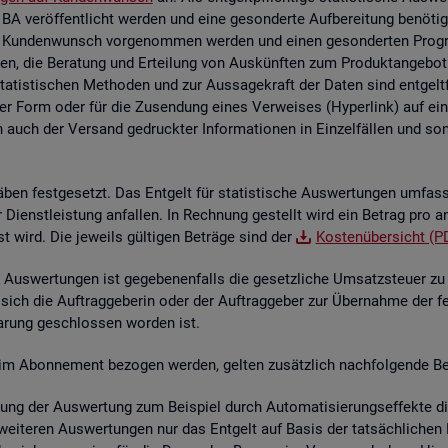
 BA ver­öf­fent­licht wer­den und eine ge­son­der­te Auf­be­rei­tung be­nö­t
 Kun­den­wunsch vor­ge­nom­men wer­den und einen ge­son­der­ten Pro­gram­
en, die Be­ra­tung und Er­tei­lung von Aus­künf­ten zum Pro­dukt­an­ge­bot 
sta­tis­ti­schen Me­tho­den und zur Aus­sa­ge­kraft der Daten sind ent­gelt
her Form oder für die Zu­sen­dung eines Ver­wei­ses (Hy­per­link) auf ein s
n auch der Ver­sand ge­druck­ter In­for­ma­tio­nen in Ein­zel­fäl­len und sons­
­ben fest­ge­setzt. Das Ent­gelt für sta­tis­ti­sche Aus­wer­tun­gen um­fas
der Dienst­leis­tung an­fal­len. In Rech­nung ge­stellt wird ein Be­trag pro a
st wird. Die je­weils gül­ti­gen Be­trä­ge sind der
Kos­ten­über­sicht (P
Aus­wer­tun­gen ist ge­ge­be­nen­falls die ge­setz­li­che Um­satz­steu­er zu e
 sich die Auf­trag­ge­be­rin oder der Auf­trag­ge­ber zur Über­nah­me der f
­ba­rung ge­schlos­sen wor­den ist.
­te im Abon­ne­ment be­zo­gen wer­den, gel­ten zu­sätz­lich nach­fol­gen­de Be
lung der Aus­wer­tung zum Bei­spiel durch Au­to­ma­ti­sie­rungs­ef­fek­te die 
wei­te­ren Aus­wer­tun­gen nur das Ent­gelt auf Basis der tat­säch­li­chen B