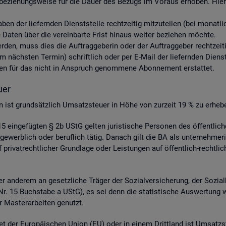
be­zie­hungs­wei­se für die Dauer des Be­zugs im Vor­aus er­ho­ben. Hier­ü
aben der lie­fern­den Dienst­stel­le recht­zei­tig mit­zu­tei­len (bei mo­nat
aten über die ver­ein­bar­te Frist hin­aus wei­ter be­zie­hen möch­te.
 wer­den, muss dies die Auf­trag­ge­be­rin oder der Auf­trag­ge­ber recht­zei­
nächs­ten Ter­min) schrift­lich oder per E-Mail der lie­fern­den Dienst­st
s­ten für das nicht in An­spruch ge­nom­me­ne Abon­ne­ment er­stat­tet.
­er
­gen ist grund­sätz­lich Um­satz­steu­er in Höhe von zur­zeit 19 % zu er­he­b
 ein­ge­füg­ten § 2b UStG gel­ten ju­ris­ti­sche Per­so­nen des öf­fent­li
ge­werb­lich oder be­ruf­lich tätig. Da­nach gilt die BA als un­ter­neh­me­r
ri­vat­recht­li­cher Grund­la­ge oder Leis­tun­gen auf öf­fent­lich-recht­li­
 an­de­rem an ge­setz­li­che Trä­ger der So­zi­al­ver­si­che­rung, der So­zi­a
 4 Nr. 15 Buch­sta­be a UStG), es sei denn die sta­tis­ti­sche Aus­wer­tung 
 Mas­ter­ar­bei­ten ge­nutzt.
et der Eu­ro­päi­schen Union (EU) oder in einem Dritt­land ist Um­satz­s