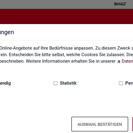
INHALT
lungen
Impressum
Online-Angebote auf Ihre Bedürfnisse anpassen. Zu diesem Zweck s
in. Entscheiden Sie bitte selbst, welche Cookies Sie zulassen. Di
eschrieben. Weitere Informationen erhalten Sie in unserer
Daten
:
GRUNDLAGEN
endig
Statistik
Per
m der Sta­tis­tik der Bun­des­agen­tur für A
AUSWAHL BESTÄTIGEN
ber