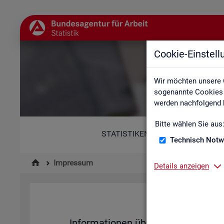
Cookie-Einstel
Wir möchten unsere 
sogenannte Cookies e
werden nachfolgend b
Bitte wählen Sie aus
STATISTIKEN
Technisch Notw
Impressum
Details anzeigen
Im­pres­su
In­for­ma­tio­nen über den Her­aus­ge­