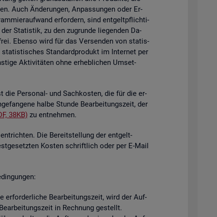
i­gen. Auch Än­de­run­gen, An­pas­sun­gen oder Er­
mier­auf­wand er­for­dern, sind ent­gelt­pflich­ti­
der Sta­tis­tik, zu den zu­grun­de lie­gen­den Da­
­frei. Eben­so wird für das Ver­sen­den von sta­tis­
ta­tis­ti­sches Stan­dard­pro­dukt im In­ter­net per
ti­ge Ak­ti­vi­tä­ten ohne er­heb­li­chen Um­set­
st die Per­so­nal- und Sach­kos­ten, die für die er­
n­ge­fan­ge­ne halbe Stun­de Be­ar­bei­tungs­zeit, der
DF, 38KB)
zu ent­neh­men.
nt­rich­ten. Die Be­reit­stel­lung der ent­gelt­
est­ge­setz­ten Kos­ten schrift­lich oder per E-Mail
­din­gun­gen:
er­for­der­li­che Be­ar­bei­tungs­zeit, wird der Auf­
e­ar­bei­tungs­zeit in Rech­nung ge­stellt.