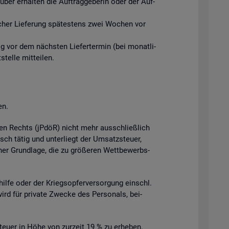
ber er­hal­ten die Auf­trag­ge­be­rin oder der Auf­
­li­cher Lie­fe­rung spä­tes­tens zwei Wo­chen vor
tig vor dem nächs­ten Lie­fer­ter­min (bei mo­nat­li­
el­le mit­tei­len.
en.
­chen Rechts (jPdöR) nicht mehr aus­schlie­ß­lich
isch tätig und un­ter­liegt der Um­satz­steu­er,
cher Grund­la­ge, die zu grö­ße­ren Wett­be­werbs­
l­hil­fe oder der Kriegs­op­fer­ver­sor­gung einschl.
wird für pri­va­te Zwe­cke des Per­so­nals, bei­
teu­er in Höhe von zur­zeit 19 % zu er­he­ben.