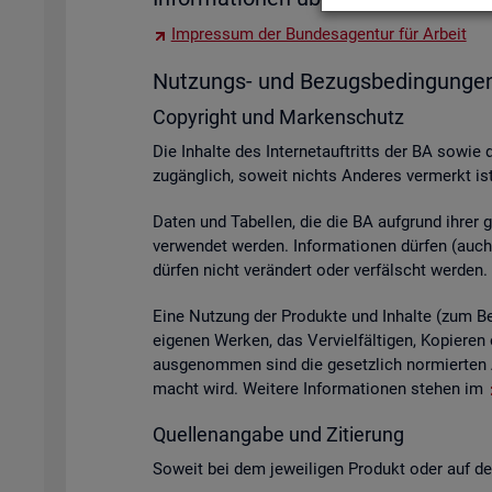
Im­pres­sum der Bun­des­agen­tur für Ar­beit
Nut­zungs- und Be­zugs­be­din­gun­ge
Co­py­right und Mar­ken­schutz
Die In­hal­te des In­ter­net­auf­tritts der BA sowie 
zu­gäng­lich, so­weit nichts An­de­res ver­merkt ist
Daten und Ta­bel­len, die die BA auf­grund ihrer ge­s
ver­wen­det wer­den. In­for­ma­tio­nen dür­fen (auch 
dür­fen nicht ver­än­dert oder ver­fälscht wer­den.
Eine Nut­zung der Pro­duk­te und In­hal­te (zum Bei­s
ei­ge­nen Wer­ken, das Ver­viel­fäl­ti­gen, Ko­pie­
aus­ge­nom­men sind die ge­setz­lich nor­mier­ten A
macht wird. Wei­te­re In­for­ma­tio­nen ste­hen im
Quel­len­an­ga­be und Zi­tie­rung
So­weit bei dem je­wei­li­gen Pro­dukt oder auf der 