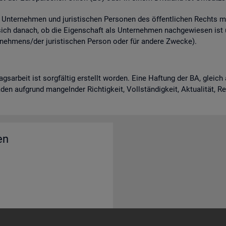
n­ter­neh­men und ju­ris­ti­schen Per­so­nen des öf­fent­li­chen Rechts m
 sich da­nach, ob die Ei­gen­schaft als Un­ter­neh­men nach­ge­wie­sen is
neh­mens/der ju­ris­ti­schen Per­son oder für an­de­re Zwe­cke).
rags­ar­beit ist sorg­fäl­tig er­stellt wor­den. Eine Haf­tung der BA, gle
en auf­grund man­geln­der Rich­tig­keit, Voll­stän­dig­keit, Ak­tua­li­tät, 
en