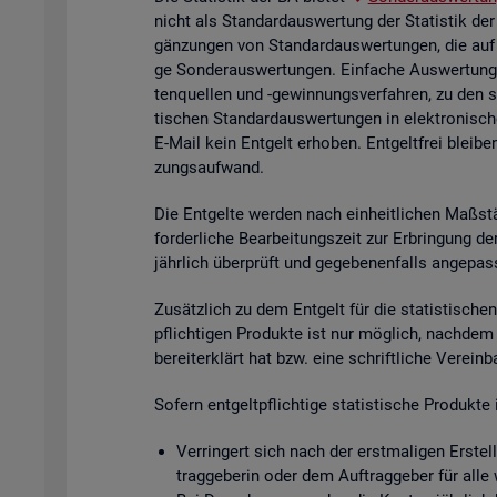
nicht als Stan­dard­aus­wer­tung der Sta­tis­tik der
gän­zun­gen von Stan­dard­aus­wer­tun­gen, die auf
ge Son­der­aus­wer­tun­gen. Ein­fa­che Aus­wer­tun­g
ten­quel­len und -ge­win­nungs­ver­fah­ren, zu den 
ti­schen Stan­dard­aus­wer­tun­gen in elek­tro­ni­sc
E-Mail kein Ent­gelt er­ho­ben. Ent­gelt­frei blei­be
zungs­auf­wand.
Die Ent­gel­te wer­den nach ein­heit­li­chen Maß­stä
for­der­li­che Be­ar­bei­tungs­zeit zur Er­brin­gung 
jähr­lich über­prüft und ge­ge­be­nen­falls an­ge­pas
Zu­sätz­lich zu dem Ent­gelt für die sta­tis­ti­schen 
pflich­ti­gen Pro­duk­te ist nur mög­lich, nach­dem
be­reit­er­klärt hat bzw. eine schrift­li­che Ver­ein
So­fern ent­gelt­pflich­ti­ge sta­tis­ti­sche Pro­duk
Ver­rin­gert sich nach der erst­ma­li­gen Er­stel­
trag­ge­be­rin oder dem Auf­trag­ge­ber für alle 