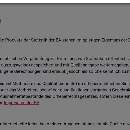
n
die Pro­duk­te der Sta­tis­tik der BA ste­hen im geis­ti­gen Ei­gen­tum der 
.
etz­li­chen Ver­pflich­tung zur Er­stel­lung von Sta­tis­ti­ken öf­fent­lich 
aus­zugs­wei­se) ge­spei­chert und mit Quel­len­an­ga­be wei­ter­ge­ge­ben, ver
 Ei­ge­ne Be­rech­nun­gen sind er­laubt, je­doch als sol­che kennt­lich zu 
piel Me­tho­den- und Qua­li­täts­be­rich­te) im ur­he­ber­recht­li­chen Sinn
ren oder das Ver­brei­ten, be­darf der aus­drück­li­chen vor­he­ri­gen Ge­ne
us­nah­me­tat­be­stän­de des Ur­he­ber­rechts­ge­set­zes, so­fern diese ei
Im­pres­sum der BA
.
In­ter­net­sei­te keine be­son­de­ren An­ga­ben ste­hen, ist als Quel­le an­z