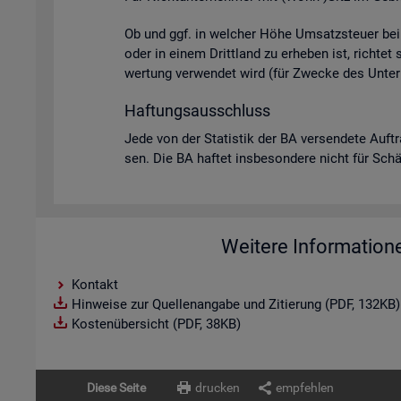
Ob und ggf. in wel­cher Höhe Um­satz­steu­er bei U
oder in einem Dritt­land zu er­he­ben ist, rich­tet
wer­tung ver­wen­det wird (für Zwe­cke des Un­ter­
Haf­tungs­aus­schluss
Jede von der Sta­tis­tik der BA ver­sen­de­te Auf­t
sen. Die BA haf­tet ins­be­son­de­re nicht für Schä­d
Weitere Information
Kontakt
Hinweise zur Quellenangabe und Zitierung (PDF, 132KB)
Kostenübersicht (PDF, 38KB)
Diese Seite
drucken
empfehlen