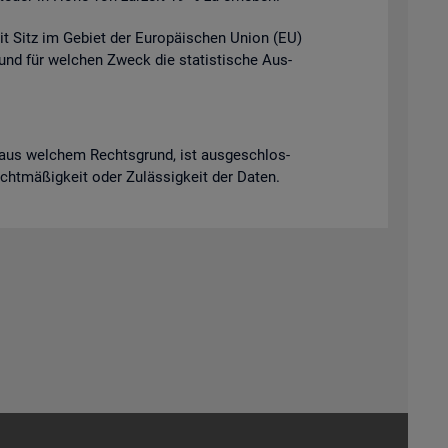
it Sitz im Ge­biet der Eu­ro­päi­schen Union (EU)
t und für wel­chen Zweck die sta­tis­ti­sche Aus­
ich aus wel­chem Rechts­grund, ist aus­ge­schlos­
Recht­mä­ßig­keit oder Zu­läs­sig­keit der Daten.