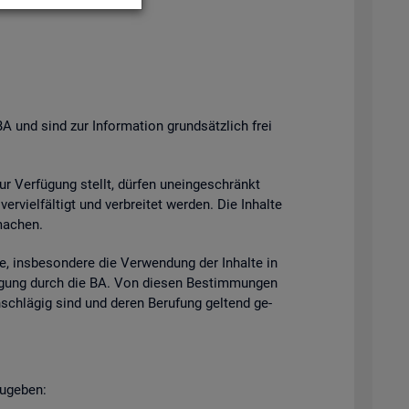
BA und sind zur In­for­ma­ti­on grund­sätz­lich frei
zur Ver­fü­gung stellt, dür­fen un­ein­ge­schränkt
­viel­fäl­tigt und ver­brei­tet wer­den. Die In­hal­te
ma­chen.
e, ins­be­son­de­re die Ver­wen­dung der In­hal­te in
h­mi­gung durch die BA. Von die­sen Be­stim­mun­gen
n­schlä­gig sind und deren Be­ru­fung gel­tend ge­
u­ge­ben: