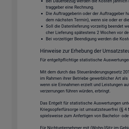
Bei Dau­er­be­zug wer­den die Kos­ten jähr­lich 
trag­ge­ber eine Rech­nung.
Die Auf­trag­ge­be­rin oder der Auf­trag­ge­ber h
dem nächs­ten Ter­min), wenn sie oder er die D
Soll die Da­ten­lie­fe­rung vor­zei­tig be­en­det
cher Lie­fe­rung spä­tes­tens 2 Wo­chen vor dem 
Bei vor­zei­ti­ger Be­en­di­gung wer­den die Ko
Hin­wei­se zur Er­he­bung der Um­satz­steu
Für ent­gelt­pflich­ti­ge sta­tis­ti­sche Aus­wer­tun
Mit dem durch das Steu­er­än­de­rungs­ge­setz 2015
im Rah­men ihrer Be­trie­be ge­werb­li­cher Art als 
wenn sie Ein­nah­men er­zielt und Leis­tun­gen auf p
ver­zer­run­gen füh­ren wür­den, er­bringt.
Das Ent­gelt für sta­tis­ti­sche Aus­wer­tun­gen unter
Kriegs­op­fer­für­sor­ge ist um­satz­steu­er­frei (§
spiels­wei­se zum An­fer­ti­gen von Ba­che­lor- oder
Für Nicht­un­ter­neh­mer mit (Wohn-)Sitz im Ge­bi