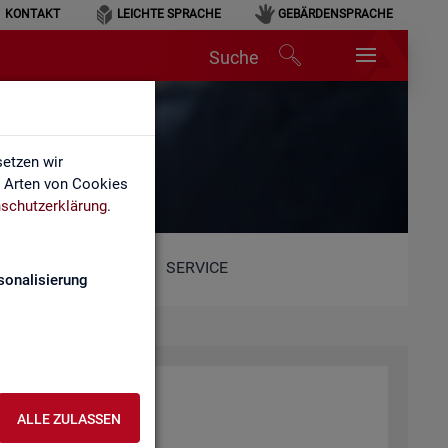
KONTAKT
LEICHTE SPRACHE
GEBÄRDENSPRACHE
Suche
etzen wir
e Arten von Cookies
schutzerklärung
.
SERVICE
sonalisierung
r­beit (BA)
ALLE ZULASSEN