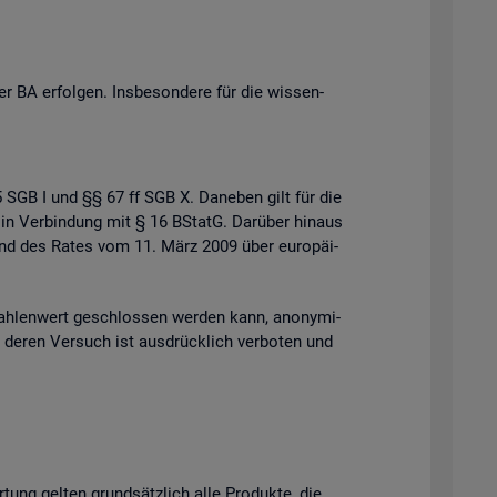
 BA er­fol­gen. Ins­be­son­de­re für die wis­sen­
 35 SGB I und §§ 67 ff SGB X. Da­ne­ben gilt für die
 in Ver­bin­dung mit § 16 BStatG. Dar­über hin­aus
s und des Rates vom 11. März 2009 über eu­ro­päi­
h­len­wert ge­schlos­sen wer­den kann, an­ony­mi­
der deren Ver­such ist aus­drück­lich ver­bo­ten und
r­tung gel­ten grund­sätz­lich alle Pro­duk­te, die