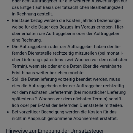
oder dem Auf­trag­ge­ber für alle wei­te­ren Aus­wer­tun­gen nur
das Ent­gelt auf Basis der tat­säch­li­chen Be­ar­bei­tungs­zeit
in Rech­nung ge­stellt.
Bei Dau­er­be­zug wer­den die Kos­ten jähr­lich be­zie­hungs­
wei­se für die Dauer des Be­zugs im Vor­aus er­ho­ben. Hier­
über er­hal­ten die Auf­trag­ge­be­rin oder der Auf­trag­ge­ber
eine Rech­nung.
Die Auf­trag­ge­be­rin oder der Auf­trag­ge­ber haben der lie­
fern­den Dienst­stel­le recht­zei­tig mit­zu­tei­len (bei mo­nat­li­
cher Lie­fe­rung spä­tes­tens zwei Wo­chen vor dem nächs­ten
Ter­min), wenn sie oder er die Daten über die ver­ein­bar­te
Frist hin­aus wei­ter be­zie­hen möch­te.
Soll die Da­ten­lie­fe­rung vor­zei­tig be­en­det wer­den, muss
dies die Auf­trag­ge­be­rin oder der Auf­trag­ge­ber recht­zei­tig
vor dem nächs­ten Lie­fer­ter­min (bei mo­nat­li­cher Lie­fe­rung
spä­tes­tens 2 Wo­chen vor dem nächs­ten Ter­min) schrift­
lich oder per E-Mail der lie­fern­den Dienst­stel­le mit­tei­len.
Bei vor­zei­ti­ger Be­en­di­gung wer­den die Kos­ten für das
nicht in An­spruch ge­nom­me­ne Abon­ne­ment er­stat­tet.
Hin­wei­se zur Er­he­bung der Um­satz­steu­er