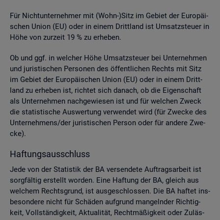
Für Nicht­un­ter­neh­mer mit (Wohn-)Sitz im Ge­biet der Eu­ro­päi­
schen Union (EU) oder in einem Dritt­land ist Um­satz­steu­er in
Höhe von zur­zeit 19 % zu er­he­ben.
Ob und ggf. in wel­cher Höhe Um­satz­steu­er bei Un­ter­neh­men
und ju­ris­ti­schen Per­so­nen des öf­fent­li­chen Rechts mit Sitz
im Ge­biet der Eu­ro­päi­schen Union (EU) oder in einem Dritt­
land zu er­he­ben ist, rich­tet sich da­nach, ob die Ei­gen­schaft
als Un­ter­neh­men nach­ge­wie­sen ist und für wel­chen Zweck
die sta­tis­ti­sche Aus­wer­tung ver­wen­det wird (für Zwe­cke des
Un­ter­neh­mens/der ju­ris­ti­schen Per­son oder für an­de­re Zwe­
cke).
Haf­tungs­aus­schluss
Jede von der Sta­tis­tik der BA ver­sen­de­te Auf­trags­ar­beit ist
sorg­fäl­tig er­stellt wor­den. Eine Haf­tung der BA, gleich aus
wel­chem Rechts­grund, ist aus­ge­schlos­sen. Die BA haf­tet ins­
be­son­de­re nicht für Schä­den auf­grund man­geln­der Rich­tig­
keit, Voll­stän­dig­keit, Ak­tua­li­tät, Recht­mä­ßig­keit oder Zu­läs­