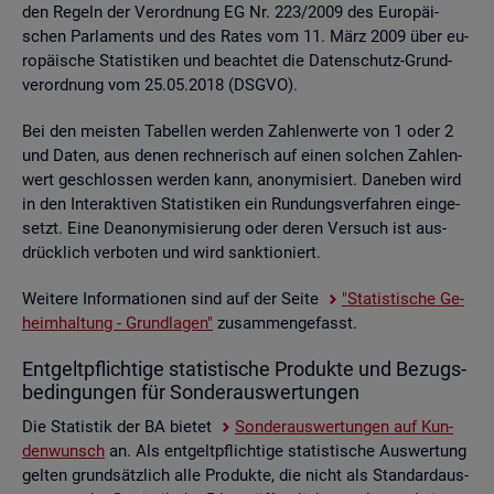
den Re­geln der Ver­ord­nung EG Nr. 223/2009 des Eu­ro­päi­
schen Par­la­ments und des Rates vom 11. März 2009 über eu­
ro­päi­sche Sta­tis­ti­ken und be­ach­tet die Da­ten­schutz-Grund­
ver­ord­nung vom 25.05.2018 (DSGVO).
Bei den meis­ten Ta­bel­len wer­den Zah­len­wer­te von 1 oder 2
und Daten, aus denen rech­ne­risch auf einen sol­chen Zah­len­
wert ge­schlos­sen wer­den kann, an­ony­mi­siert. Da­ne­ben wird
in den In­ter­ak­ti­ven Sta­tis­ti­ken ein Run­dungs­ver­fah­ren ein­ge­
setzt. Eine De­an­ony­mi­sie­rung oder deren Ver­such ist aus­
drück­lich ver­bo­ten und wird sank­tio­niert.
Wei­te­re In­for­ma­tio­nen sind auf der Seite
"Sta­tis­ti­sche Ge­
heim­hal­tung - Grund­la­gen"
zu­sam­men­ge­fasst.
Ent­gelt­pflich­ti­ge sta­tis­ti­sche Pro­duk­te und Be­zugs­
be­din­gun­gen für Son­der­aus­wer­tun­gen
Die Sta­tis­tik der BA bie­tet
Son­der­aus­wer­tun­gen auf Kun­
den­wunsch
an. Als ent­gelt­pflich­ti­ge sta­tis­ti­sche Aus­wer­tung
gel­ten grund­sätz­lich alle Pro­duk­te, die nicht als Stan­dard­aus­