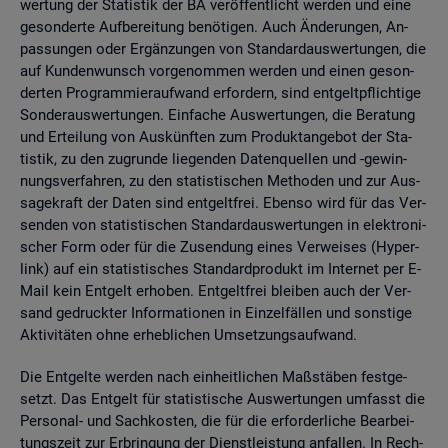
wer­tung der Sta­tis­tik der BA ver­öf­fent­licht wer­den und eine
ge­son­der­te Auf­be­rei­tung be­nö­ti­gen. Auch Än­de­run­gen, An­
pas­sun­gen oder Er­gän­zun­gen von Stan­dard­aus­wer­tun­gen, die
auf Kun­den­wunsch vor­ge­nom­men wer­den und einen ge­son­
der­ten Pro­gram­mier­auf­wand er­for­dern, sind ent­gelt­pflich­ti­ge
Son­der­aus­wer­tun­gen. Ein­fa­che Aus­wer­tun­gen, die Be­ra­tung
und Er­tei­lung von Aus­künf­ten zum Pro­dukt­an­ge­bot der Sta­
tis­tik, zu den zu­grun­de lie­gen­den Da­ten­quel­len und -ge­win­
nungs­ver­fah­ren, zu den sta­tis­ti­schen Me­tho­den und zur Aus­
sa­ge­kraft der Daten sind ent­gelt­frei. Eben­so wird für das Ver­
sen­den von sta­tis­ti­schen Stan­dard­aus­wer­tun­gen in elek­tro­ni­
scher Form oder für die Zu­sen­dung eines Ver­wei­ses (Hy­per­
link) auf ein sta­tis­ti­sches Stan­dard­pro­dukt im In­ter­net per E-
Mail kein Ent­gelt er­ho­ben. Ent­gelt­frei blei­ben auch der Ver­
sand ge­druck­ter In­for­ma­tio­nen in Ein­zel­fäl­len und sons­ti­ge
Ak­ti­vi­tä­ten ohne er­heb­li­chen Um­set­zungs­auf­wand.
Die Ent­gel­te wer­den nach ein­heit­li­chen Maß­stä­ben fest­ge­
setzt. Das Ent­gelt für sta­tis­ti­sche Aus­wer­tun­gen um­fasst die
Per­so­nal- und Sach­kos­ten, die für die er­for­der­li­che Be­ar­bei­
tungs­zeit zur Er­brin­gung der Dienst­leis­tung an­fal­len. In Rech­