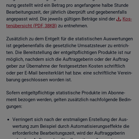
nung ge­stellt wird ein Be­trag pro an­ge­fan­ge­ne halbe Stun­de
Be­ar­bei­tungs­zeit, der jähr­lich über­prüft und ge­ge­be­nen­falls
an­ge­passt wird. Die je­weils gül­ti­gen Be­trä­ge sind der
Kos­
ten­über­sicht (PDF, 38KB)
zu ent­neh­men.
Zu­sätz­lich zu dem Ent­gelt für die sta­tis­ti­schen Aus­wer­tun­gen
ist ge­ge­be­nen­falls die ge­setz­li­che Um­satz­steu­er zu ent­rich­
ten. Die Be­reit­stel­lung der ent­gelt­pflich­ti­gen Pro­duk­te ist nur
mög­lich, nach­dem sich die Auf­trag­ge­be­rin oder der Auf­trag­
ge­ber zur Über­nah­me der fest­ge­setz­ten Kos­ten schrift­lich
oder per E-Mail be­reit­er­klärt hat bzw. eine schrift­li­che Ver­ein­
ba­rung ge­schlos­sen wor­den ist.
So­fern ent­gelt­pflich­ti­ge sta­tis­ti­sche Pro­duk­te im Abon­ne­
ment be­zo­gen wer­den, gel­ten zu­sätz­lich nach­fol­gen­de Be­din­
gun­gen:
Ver­rin­gert sich nach der erst­ma­li­gen Er­stel­lung der Aus­
wer­tung zum Bei­spiel durch Au­to­ma­ti­sie­rungs­ef­fek­te die
er­for­der­li­che Be­ar­bei­tungs­zeit, wird der Auf­trag­ge­be­rin