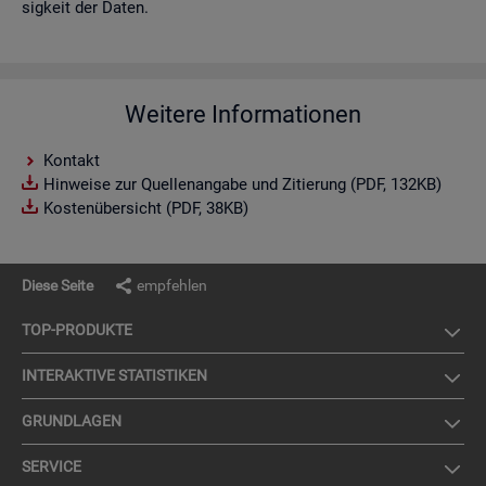
sig­keit der Daten.
Weitere Informationen
Kontakt
Hinweise zur Quellenangabe und Zitierung (PDF, 132KB)
Kostenübersicht (PDF, 38KB)
Diese Seite
empfehlen
TOP-PRO­DUK­TE
IN­TER­AK­TI­VE STA­TIS­TI­KEN
GRUND­LA­GEN
SER­VICE