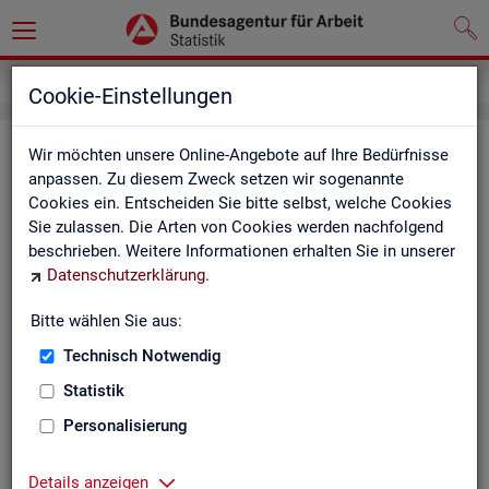
Impressum
Cookie-Einstellungen
Im­pres­sum der Sta­tis­tik der Bun­
Wir möchten unsere Online-Angebote auf Ihre Bedürfnisse
anpassen. Zu diesem Zweck setzen wir sogenannte
des­agen­tur für Ar­beit (BA)
Cookies ein. Entscheiden Sie bitte selbst, welche Cookies
Sie zulassen. Die Arten von Cookies werden nachfolgend
In­for­ma­tio­nen über den Her­aus­ge­ber
beschrieben. Weitere Informationen erhalten Sie in unserer
Datenschutzerklärung
.
Im­pres­sum der Bun­des­agen­tur für Ar­beit
Nut­zungs- und Be­zugs­be­din­gun­gen
Bitte wählen Sie aus:
Technisch Notwendig
Co­py­right und Mar­ken­schutz
Statistik
Die In­hal­te des In­ter­net­auf­tritts der BA sowie die Pro­duk­te
der Sta­tis­tik der BA ste­hen im geis­ti­gen Ei­gen­tum der BA und
Personalisierung
sind zur In­for­ma­ti­on grund­sätz­lich frei zu­gäng­lich, so­weit
nichts An­de­res ver­merkt ist.
Details anzeigen