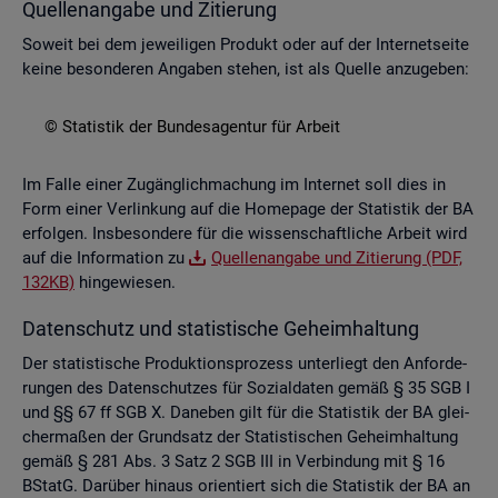
Quel­len­an­ga­be und Zi­tie­rung
So­weit bei dem je­wei­li­gen Pro­dukt oder auf der In­ter­net­sei­te
keine be­son­de­ren An­ga­ben ste­hen, ist als Quel­le an­zu­ge­ben:
© Sta­tis­tik der Bun­des­agen­tur für Ar­beit
Im Falle einer Zu­gäng­lich­ma­chung im In­ter­net soll dies in
Form einer Ver­lin­kung auf die Home­page der Sta­tis­tik der BA
er­fol­gen. Ins­be­son­de­re für die wis­sen­schaft­li­che Ar­beit wird
auf die In­for­ma­ti­on zu
Quel­len­an­ga­be und Zi­tie­rung (PDF,
132KB)
hin­ge­wie­sen.
Da­ten­schutz und sta­tis­ti­sche Ge­heim­hal­tung
Der sta­tis­ti­sche Pro­duk­ti­ons­pro­zess un­ter­liegt den An­for­de­
run­gen des Da­ten­schut­zes für So­zi­al­da­ten gemäß § 35 SGB I
und §§ 67 ff SGB X. Da­ne­ben gilt für die Sta­tis­tik der BA glei­
cher­ma­ßen der Grund­satz der Sta­tis­ti­schen Ge­heim­hal­tung
gemäß § 281 Abs. 3 Satz 2 SGB III in Ver­bin­dung mit § 16
BStatG. Dar­über hin­aus ori­en­tiert sich die Sta­tis­tik der BA an