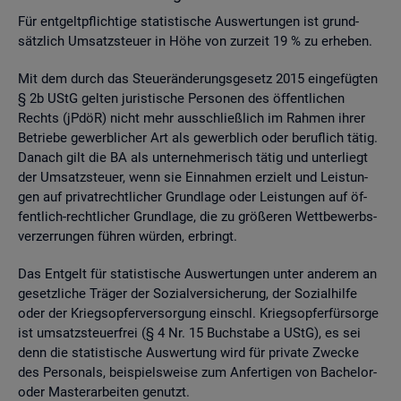
Für ent­gelt­pflich­ti­ge sta­tis­ti­sche Aus­wer­tun­gen ist grund­
sätz­lich Um­satz­steu­er in Höhe von zur­zeit 19 % zu er­he­ben.
Mit dem durch das Steu­er­än­de­rungs­ge­setz 2015 ein­ge­füg­ten
§ 2b UStG gel­ten ju­ris­ti­sche Per­so­nen des öf­fent­li­chen
Rechts (jPdöR) nicht mehr aus­schlie­ß­lich im Rah­men ihrer
Be­trie­be ge­werb­li­cher Art als ge­werb­lich oder be­ruf­lich tätig.
Da­nach gilt die BA als un­ter­neh­me­risch tätig und un­ter­liegt
der Um­satz­steu­er, wenn sie Ein­nah­men er­zielt und Leis­tun­
gen auf pri­vat­recht­li­cher Grund­la­ge oder Leis­tun­gen auf öf­
fent­lich-recht­li­cher Grund­la­ge, die zu grö­ße­ren Wett­be­werbs­
ver­zer­run­gen füh­ren wür­den, er­bringt.
Das Ent­gelt für sta­tis­ti­sche Aus­wer­tun­gen unter an­de­rem an
ge­setz­li­che Trä­ger der So­zi­al­ver­si­che­rung, der So­zi­al­hil­fe
oder der Kriegs­op­fer­ver­sor­gung einschl. Kriegs­op­fer­für­sor­ge
ist um­satz­steu­er­frei (§ 4 Nr. 15 Buch­sta­be a UStG), es sei
denn die sta­tis­ti­sche Aus­wer­tung wird für pri­va­te Zwe­cke
des Per­so­nals, bei­spiels­wei­se zum An­fer­ti­gen von Ba­che­lor-
oder Mas­ter­ar­bei­ten ge­nutzt.