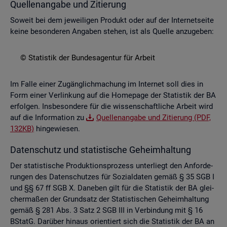
Quel­len­an­ga­be und Zi­tie­rung
So­weit bei dem je­wei­li­gen Pro­dukt oder auf der In­ter­net­sei­te
keine be­son­de­ren An­ga­ben ste­hen, ist als Quel­le an­zu­ge­ben:
© Sta­tis­tik der Bun­des­agen­tur für Ar­beit
Im Falle einer Zu­gäng­lich­ma­chung im In­ter­net soll dies in
Form einer Ver­lin­kung auf die Home­page der Sta­tis­tik der BA
er­fol­gen. Ins­be­son­de­re für die wis­sen­schaft­li­che Ar­beit wird
auf die In­for­ma­ti­on zu
Quel­len­an­ga­be und Zi­tie­rung (PDF,
132KB)
hin­ge­wie­sen.
Da­ten­schutz und sta­tis­ti­sche Ge­heim­hal­tung
Der sta­tis­ti­sche Pro­duk­ti­ons­pro­zess un­ter­liegt den An­for­de­
run­gen des Da­ten­schut­zes für So­zi­al­da­ten gemäß § 35 SGB I
und §§ 67 ff SGB X. Da­ne­ben gilt für die Sta­tis­tik der BA glei­
cher­ma­ßen der Grund­satz der Sta­tis­ti­schen Ge­heim­hal­tung
gemäß § 281 Abs. 3 Satz 2 SGB III in Ver­bin­dung mit § 16
BStatG. Dar­über hin­aus ori­en­tiert sich die Sta­tis­tik der BA an