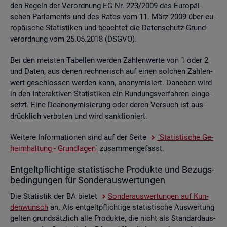
den Re­geln der Ver­ord­nung EG Nr. 223/2009 des Eu­ro­päi­
schen Par­la­ments und des Rates vom 11. März 2009 über eu­
ro­päi­sche Sta­tis­ti­ken und be­ach­tet die Da­ten­schutz-Grund­
ver­ord­nung vom 25.05.2018 (DSGVO).
Bei den meis­ten Ta­bel­len wer­den Zah­len­wer­te von 1 oder 2
und Daten, aus denen rech­ne­risch auf einen sol­chen Zah­len­
wert ge­schlos­sen wer­den kann, an­ony­mi­siert. Da­ne­ben wird
in den In­ter­ak­ti­ven Sta­tis­ti­ken ein Run­dungs­ver­fah­ren ein­ge­
setzt. Eine De­an­ony­mi­sie­rung oder deren Ver­such ist aus­
drück­lich ver­bo­ten und wird sank­tio­niert.
Wei­te­re In­for­ma­tio­nen sind auf der Seite
"Sta­tis­ti­sche Ge­
heim­hal­tung - Grund­la­gen"
zu­sam­men­ge­fasst.
Ent­gelt­pflich­ti­ge sta­tis­ti­sche Pro­duk­te und Be­zugs­
be­din­gun­gen für Son­der­aus­wer­tun­gen
Die Sta­tis­tik der BA bie­tet
Son­der­aus­wer­tun­gen auf Kun­
den­wunsch
an. Als ent­gelt­pflich­ti­ge sta­tis­ti­sche Aus­wer­tung
gel­ten grund­sätz­lich alle Pro­duk­te, die nicht als Stan­dard­aus­