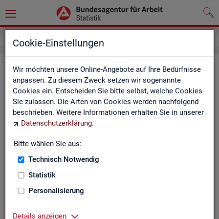
Impressum
Cookie-Einstellungen
Im­pres­sum der Sta­tis­tik der Bun­
Wir möchten unsere Online-Angebote auf Ihre Bedürfnisse
anpassen. Zu diesem Zweck setzen wir sogenannte
des­agen­tur für Ar­beit (BA)
Cookies ein. Entscheiden Sie bitte selbst, welche Cookies
Sie zulassen. Die Arten von Cookies werden nachfolgend
In­for­ma­tio­nen über den Her­aus­ge­ber
beschrieben. Weitere Informationen erhalten Sie in unserer
Datenschutzerklärung
.
Im­pres­sum der Bun­des­agen­tur für Ar­beit
Nut­zungs- und Be­zugs­be­din­gun­gen
Bitte wählen Sie aus:
Technisch Notwendig
Co­py­right und Mar­ken­schutz
Statistik
Die In­hal­te des In­ter­net­auf­tritts der BA sowie die Pro­duk­te
der Sta­tis­tik der BA ste­hen im geis­ti­gen Ei­gen­tum der BA und
Personalisierung
sind zur In­for­ma­ti­on grund­sätz­lich frei zu­gäng­lich, so­weit
nichts An­de­res ver­merkt ist.
Details anzeigen