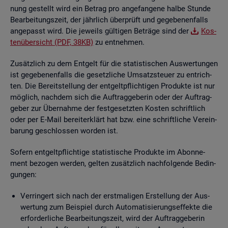
nung ge­stellt wird ein Be­trag pro an­ge­fan­ge­ne halbe Stun­de
Be­ar­bei­tungs­zeit, der jähr­lich über­prüft und ge­ge­be­nen­falls
an­ge­passt wird. Die je­weils gül­ti­gen Be­trä­ge sind der
Kos­
ten­über­sicht (PDF, 38KB)
zu ent­neh­men.
Zu­sätz­lich zu dem Ent­gelt für die sta­tis­ti­schen Aus­wer­tun­gen
ist ge­ge­be­nen­falls die ge­setz­li­che Um­satz­steu­er zu ent­rich­
ten. Die Be­reit­stel­lung der ent­gelt­pflich­ti­gen Pro­duk­te ist nur
mög­lich, nach­dem sich die Auf­trag­ge­be­rin oder der Auf­trag­
ge­ber zur Über­nah­me der fest­ge­setz­ten Kos­ten schrift­lich
oder per E-Mail be­reit­er­klärt hat bzw. eine schrift­li­che Ver­ein­
ba­rung ge­schlos­sen wor­den ist.
So­fern ent­gelt­pflich­ti­ge sta­tis­ti­sche Pro­duk­te im Abon­ne­
ment be­zo­gen wer­den, gel­ten zu­sätz­lich nach­fol­gen­de Be­din­
gun­gen:
Ver­rin­gert sich nach der erst­ma­li­gen Er­stel­lung der Aus­
wer­tung zum Bei­spiel durch Au­to­ma­ti­sie­rungs­ef­fek­te die
er­for­der­li­che Be­ar­bei­tungs­zeit, wird der Auf­trag­ge­be­rin