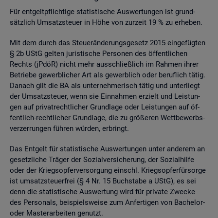
Für ent­gelt­pflich­ti­ge sta­tis­ti­sche Aus­wer­tun­gen ist grund­
sätz­lich Um­satz­steu­er in Höhe von zur­zeit 19 % zu er­he­ben.
Mit dem durch das Steu­er­än­de­rungs­ge­setz 2015 ein­ge­füg­ten
§ 2b UStG gel­ten ju­ris­ti­sche Per­so­nen des öf­fent­li­chen
Rechts (jPdöR) nicht mehr aus­schlie­ß­lich im Rah­men ihrer
Be­trie­be ge­werb­li­cher Art als ge­werb­lich oder be­ruf­lich tätig.
Da­nach gilt die BA als un­ter­neh­me­risch tätig und un­ter­liegt
der Um­satz­steu­er, wenn sie Ein­nah­men er­zielt und Leis­tun­
gen auf pri­vat­recht­li­cher Grund­la­ge oder Leis­tun­gen auf öf­
fent­lich-recht­li­cher Grund­la­ge, die zu grö­ße­ren Wett­be­werbs­
ver­zer­run­gen füh­ren wür­den, er­bringt.
Das Ent­gelt für sta­tis­ti­sche Aus­wer­tun­gen unter an­de­rem an
ge­setz­li­che Trä­ger der So­zi­al­ver­si­che­rung, der So­zi­al­hil­fe
oder der Kriegs­op­fer­ver­sor­gung einschl. Kriegs­op­fer­für­sor­ge
ist um­satz­steu­er­frei (§ 4 Nr. 15 Buch­sta­be a UStG), es sei
denn die sta­tis­ti­sche Aus­wer­tung wird für pri­va­te Zwe­cke
des Per­so­nals, bei­spiels­wei­se zum An­fer­ti­gen von Ba­che­lor-
oder Mas­ter­ar­bei­ten ge­nutzt.