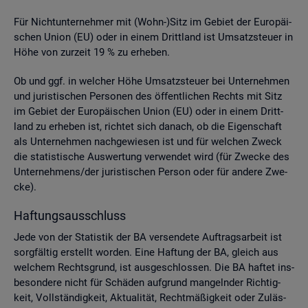
Für Nicht­un­ter­neh­mer mit (Wohn-)Sitz im Ge­biet der Eu­ro­päi­
schen Union (EU) oder in einem Dritt­land ist Um­satz­steu­er in
Höhe von zur­zeit 19 % zu er­he­ben.
Ob und ggf. in wel­cher Höhe Um­satz­steu­er bei Un­ter­neh­men
und ju­ris­ti­schen Per­so­nen des öf­fent­li­chen Rechts mit Sitz
im Ge­biet der Eu­ro­päi­schen Union (EU) oder in einem Dritt­
land zu er­he­ben ist, rich­tet sich da­nach, ob die Ei­gen­schaft
als Un­ter­neh­men nach­ge­wie­sen ist und für wel­chen Zweck
die sta­tis­ti­sche Aus­wer­tung ver­wen­det wird (für Zwe­cke des
Un­ter­neh­mens/der ju­ris­ti­schen Per­son oder für an­de­re Zwe­
cke).
Haf­tungs­aus­schluss
Jede von der Sta­tis­tik der BA ver­sen­de­te Auf­trags­ar­beit ist
sorg­fäl­tig er­stellt wor­den. Eine Haf­tung der BA, gleich aus
wel­chem Rechts­grund, ist aus­ge­schlos­sen. Die BA haf­tet ins­
be­son­de­re nicht für Schä­den auf­grund man­geln­der Rich­tig­
keit, Voll­stän­dig­keit, Ak­tua­li­tät, Recht­mä­ßig­keit oder Zu­läs­