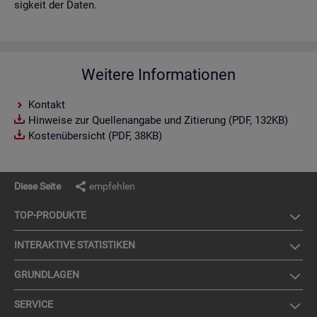
sig­keit der Daten.
Weitere Informationen
Kontakt
Hinweise zur Quellenangabe und Zitierung (PDF, 132KB)
Kostenübersicht (PDF, 38KB)
Diese Seite
empfehlen
TOP-PRO­DUK­TE
IN­TER­AK­TI­VE STA­TIS­TI­KEN
GRUND­LA­GEN
SER­VICE