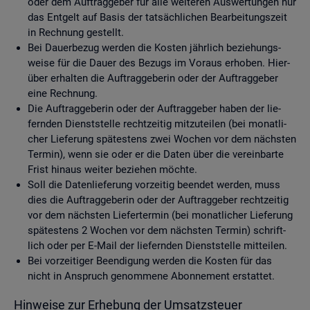
oder dem Auf­trag­ge­ber für alle wei­te­ren Aus­wer­tun­gen nur
das Ent­gelt auf Basis der tat­säch­li­chen Be­ar­bei­tungs­zeit
in Rech­nung ge­stellt.
Bei Dau­er­be­zug wer­den die Kos­ten jähr­lich be­zie­hungs­
wei­se für die Dauer des Be­zugs im Vor­aus er­ho­ben. Hier­
über er­hal­ten die Auf­trag­ge­be­rin oder der Auf­trag­ge­ber
eine Rech­nung.
Die Auf­trag­ge­be­rin oder der Auf­trag­ge­ber haben der lie­
fern­den Dienst­stel­le recht­zei­tig mit­zu­tei­len (bei mo­nat­li­
cher Lie­fe­rung spä­tes­tens zwei Wo­chen vor dem nächs­ten
Ter­min), wenn sie oder er die Daten über die ver­ein­bar­te
Frist hin­aus wei­ter be­zie­hen möch­te.
Soll die Da­ten­lie­fe­rung vor­zei­tig be­en­det wer­den, muss
dies die Auf­trag­ge­be­rin oder der Auf­trag­ge­ber recht­zei­tig
vor dem nächs­ten Lie­fer­ter­min (bei mo­nat­li­cher Lie­fe­rung
spä­tes­tens 2 Wo­chen vor dem nächs­ten Ter­min) schrift­
lich oder per E-Mail der lie­fern­den Dienst­stel­le mit­tei­len.
Bei vor­zei­ti­ger Be­en­di­gung wer­den die Kos­ten für das
nicht in An­spruch ge­nom­me­ne Abon­ne­ment er­stat­tet.
Hin­wei­se zur Er­he­bung der Um­satz­steu­er