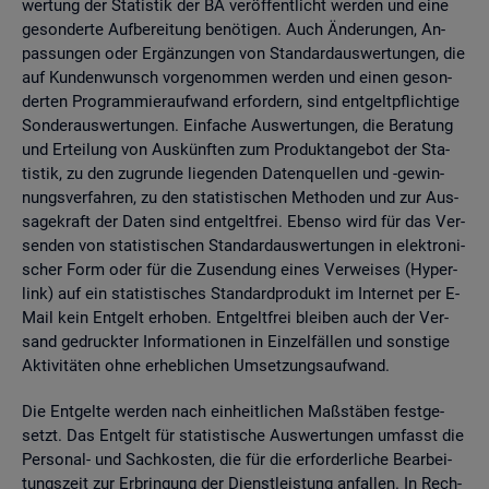
wer­tung der Sta­tis­tik der BA ver­öf­fent­licht wer­den und eine
ge­son­der­te Auf­be­rei­tung be­nö­ti­gen. Auch Än­de­run­gen, An­
pas­sun­gen oder Er­gän­zun­gen von Stan­dard­aus­wer­tun­gen, die
auf Kun­den­wunsch vor­ge­nom­men wer­den und einen ge­son­
der­ten Pro­gram­mier­auf­wand er­for­dern, sind ent­gelt­pflich­ti­ge
Son­der­aus­wer­tun­gen. Ein­fa­che Aus­wer­tun­gen, die Be­ra­tung
und Er­tei­lung von Aus­künf­ten zum Pro­dukt­an­ge­bot der Sta­
tis­tik, zu den zu­grun­de lie­gen­den Da­ten­quel­len und -ge­win­
nungs­ver­fah­ren, zu den sta­tis­ti­schen Me­tho­den und zur Aus­
sa­ge­kraft der Daten sind ent­gelt­frei. Eben­so wird für das Ver­
sen­den von sta­tis­ti­schen Stan­dard­aus­wer­tun­gen in elek­tro­ni­
scher Form oder für die Zu­sen­dung eines Ver­wei­ses (Hy­per­
link) auf ein sta­tis­ti­sches Stan­dard­pro­dukt im In­ter­net per E-
Mail kein Ent­gelt er­ho­ben. Ent­gelt­frei blei­ben auch der Ver­
sand ge­druck­ter In­for­ma­tio­nen in Ein­zel­fäl­len und sons­ti­ge
Ak­ti­vi­tä­ten ohne er­heb­li­chen Um­set­zungs­auf­wand.
Die Ent­gel­te wer­den nach ein­heit­li­chen Maß­stä­ben fest­ge­
setzt. Das Ent­gelt für sta­tis­ti­sche Aus­wer­tun­gen um­fasst die
Per­so­nal- und Sach­kos­ten, die für die er­for­der­li­che Be­ar­bei­
tungs­zeit zur Er­brin­gung der Dienst­leis­tung an­fal­len. In Rech­