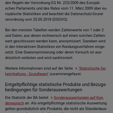
den Re­geln der Ver­ord­nung EG Nr. 223/2009 des Eu­ro­päi­
schen Par­la­ments und des Rates vom 11. März 2009 über eu­
ro­päi­sche Sta­tis­ti­ken und be­ach­tet die Da­ten­schutz-Grund­
ver­ord­nung vom 25.05.2018 (DSGVO).
Bei den meis­ten Ta­bel­len wer­den Zah­len­wer­te von 1 oder 2
und Daten, aus denen rech­ne­risch auf einen sol­chen Zah­len­
wert ge­schlos­sen wer­den kann, an­ony­mi­siert. Da­ne­ben wird
in den In­ter­ak­ti­ven Sta­tis­ti­ken ein Run­dungs­ver­fah­ren ein­ge­
setzt. Eine De­an­ony­mi­sie­rung oder deren Ver­such ist aus­
drück­lich ver­bo­ten und wird sank­tio­niert.
Wei­te­re In­for­ma­tio­nen sind auf der Seite
"Sta­tis­ti­sche Ge­
heim­hal­tung - Grund­la­gen"
zu­sam­men­ge­fasst.
Ent­gelt­pflich­ti­ge sta­tis­ti­sche Pro­duk­te und Be­zugs­
be­din­gun­gen für Son­der­aus­wer­tun­gen
Die Sta­tis­tik der BA bie­tet
Son­der­aus­wer­tun­gen auf Kun­
den­wunsch
an. Als ent­gelt­pflich­ti­ge sta­tis­ti­sche Aus­wer­tung
gel­ten grund­sätz­lich alle Pro­duk­te, die nicht als Stan­dard­aus­