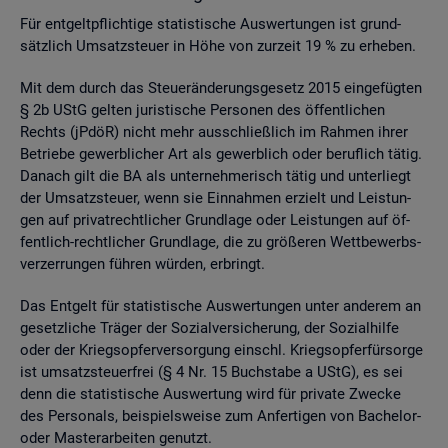
Für ent­gelt­pflich­ti­ge sta­tis­ti­sche Aus­wer­tun­gen ist grund­
sätz­lich Um­satz­steu­er in Höhe von zur­zeit 19 % zu er­he­ben.
Mit dem durch das Steu­er­än­de­rungs­ge­setz 2015 ein­ge­füg­ten
§ 2b UStG gel­ten ju­ris­ti­sche Per­so­nen des öf­fent­li­chen
Rechts (jPdöR) nicht mehr aus­schlie­ß­lich im Rah­men ihrer
Be­trie­be ge­werb­li­cher Art als ge­werb­lich oder be­ruf­lich tätig.
Da­nach gilt die BA als un­ter­neh­me­risch tätig und un­ter­liegt
der Um­satz­steu­er, wenn sie Ein­nah­men er­zielt und Leis­tun­
gen auf pri­vat­recht­li­cher Grund­la­ge oder Leis­tun­gen auf öf­
fent­lich-recht­li­cher Grund­la­ge, die zu grö­ße­ren Wett­be­werbs­
ver­zer­run­gen füh­ren wür­den, er­bringt.
Das Ent­gelt für sta­tis­ti­sche Aus­wer­tun­gen unter an­de­rem an
ge­setz­li­che Trä­ger der So­zi­al­ver­si­che­rung, der So­zi­al­hil­fe
oder der Kriegs­op­fer­ver­sor­gung einschl. Kriegs­op­fer­für­sor­ge
ist um­satz­steu­er­frei (§ 4 Nr. 15 Buch­sta­be a UStG), es sei
denn die sta­tis­ti­sche Aus­wer­tung wird für pri­va­te Zwe­cke
des Per­so­nals, bei­spiels­wei­se zum An­fer­ti­gen von Ba­che­lor-
oder Mas­ter­ar­bei­ten ge­nutzt.