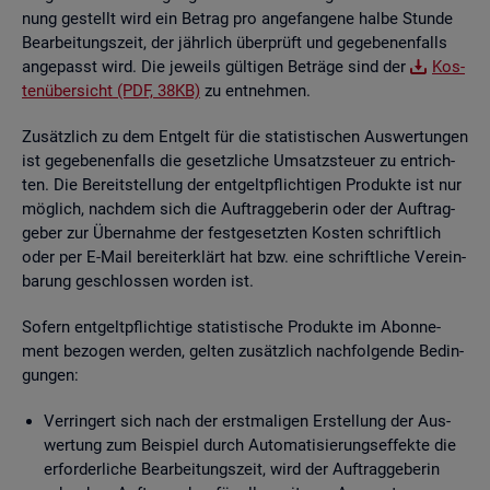
nung ge­stellt wird ein Be­trag pro an­ge­fan­ge­ne halbe Stun­de
Be­ar­bei­tungs­zeit, der jähr­lich über­prüft und ge­ge­be­nen­falls
an­ge­passt wird. Die je­weils gül­ti­gen Be­trä­ge sind der
Kos­
ten­über­sicht (PDF, 38KB)
zu ent­neh­men.
Zu­sätz­lich zu dem Ent­gelt für die sta­tis­ti­schen Aus­wer­tun­gen
ist ge­ge­be­nen­falls die ge­setz­li­che Um­satz­steu­er zu ent­rich­
ten. Die Be­reit­stel­lung der ent­gelt­pflich­ti­gen Pro­duk­te ist nur
mög­lich, nach­dem sich die Auf­trag­ge­be­rin oder der Auf­trag­
ge­ber zur Über­nah­me der fest­ge­setz­ten Kos­ten schrift­lich
oder per E-Mail be­reit­er­klärt hat bzw. eine schrift­li­che Ver­ein­
ba­rung ge­schlos­sen wor­den ist.
So­fern ent­gelt­pflich­ti­ge sta­tis­ti­sche Pro­duk­te im Abon­ne­
ment be­zo­gen wer­den, gel­ten zu­sätz­lich nach­fol­gen­de Be­din­
gun­gen:
Ver­rin­gert sich nach der erst­ma­li­gen Er­stel­lung der Aus­
wer­tung zum Bei­spiel durch Au­to­ma­ti­sie­rungs­ef­fek­te die
er­for­der­li­che Be­ar­bei­tungs­zeit, wird der Auf­trag­ge­be­rin