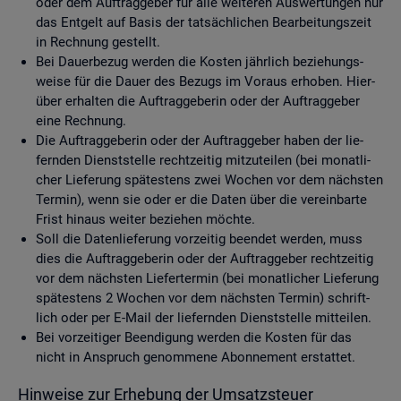
oder dem Auf­trag­ge­ber für alle wei­te­ren Aus­wer­tun­gen nur
das Ent­gelt auf Basis der tat­säch­li­chen Be­ar­bei­tungs­zeit
in Rech­nung ge­stellt.
Bei Dau­er­be­zug wer­den die Kos­ten jähr­lich be­zie­hungs­
wei­se für die Dauer des Be­zugs im Vor­aus er­ho­ben. Hier­
über er­hal­ten die Auf­trag­ge­be­rin oder der Auf­trag­ge­ber
eine Rech­nung.
Die Auf­trag­ge­be­rin oder der Auf­trag­ge­ber haben der lie­
fern­den Dienst­stel­le recht­zei­tig mit­zu­tei­len (bei mo­nat­li­
cher Lie­fe­rung spä­tes­tens zwei Wo­chen vor dem nächs­ten
Ter­min), wenn sie oder er die Daten über die ver­ein­bar­te
Frist hin­aus wei­ter be­zie­hen möch­te.
Soll die Da­ten­lie­fe­rung vor­zei­tig be­en­det wer­den, muss
dies die Auf­trag­ge­be­rin oder der Auf­trag­ge­ber recht­zei­tig
vor dem nächs­ten Lie­fer­ter­min (bei mo­nat­li­cher Lie­fe­rung
spä­tes­tens 2 Wo­chen vor dem nächs­ten Ter­min) schrift­
lich oder per E-Mail der lie­fern­den Dienst­stel­le mit­tei­len.
Bei vor­zei­ti­ger Be­en­di­gung wer­den die Kos­ten für das
nicht in An­spruch ge­nom­me­ne Abon­ne­ment er­stat­tet.
Hin­wei­se zur Er­he­bung der Um­satz­steu­er