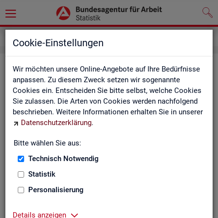
Impressum
Cookie-Einstellungen
Im­pres­sum der Sta­tis­tik der Bun­
Wir möchten unsere Online-Angebote auf Ihre Bedürfnisse
anpassen. Zu diesem Zweck setzen wir sogenannte
des­agen­tur für Ar­beit (BA)
Cookies ein. Entscheiden Sie bitte selbst, welche Cookies
Sie zulassen. Die Arten von Cookies werden nachfolgend
In­for­ma­tio­nen über den Her­aus­ge­ber
beschrieben. Weitere Informationen erhalten Sie in unserer
Datenschutzerklärung
.
Im­pres­sum der Bun­des­agen­tur für Ar­beit
Nut­zungs- und Be­zugs­be­din­gun­gen
Bitte wählen Sie aus:
Technisch Notwendig
Co­py­right und Mar­ken­schutz
Statistik
Die In­hal­te des In­ter­net­auf­tritts der BA sowie die Pro­duk­te
der Sta­tis­tik der BA ste­hen im geis­ti­gen Ei­gen­tum der BA und
Personalisierung
sind zur In­for­ma­ti­on grund­sätz­lich frei zu­gäng­lich, so­weit
nichts An­de­res ver­merkt ist.
Details anzeigen