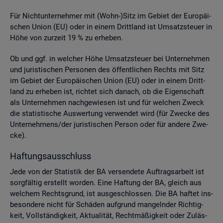
Für Nicht­un­ter­neh­mer mit (Wohn-)Sitz im Ge­biet der Eu­ro­päi­
schen Union (EU) oder in einem Dritt­land ist Um­satz­steu­er in
Höhe von zur­zeit 19 % zu er­he­ben.
Ob und ggf. in wel­cher Höhe Um­satz­steu­er bei Un­ter­neh­men
und ju­ris­ti­schen Per­so­nen des öf­fent­li­chen Rechts mit Sitz
im Ge­biet der Eu­ro­päi­schen Union (EU) oder in einem Dritt­
land zu er­he­ben ist, rich­tet sich da­nach, ob die Ei­gen­schaft
als Un­ter­neh­men nach­ge­wie­sen ist und für wel­chen Zweck
die sta­tis­ti­sche Aus­wer­tung ver­wen­det wird (für Zwe­cke des
Un­ter­neh­mens/der ju­ris­ti­schen Per­son oder für an­de­re Zwe­
cke).
Haf­tungs­aus­schluss
Jede von der Sta­tis­tik der BA ver­sen­de­te Auf­trags­ar­beit ist
sorg­fäl­tig er­stellt wor­den. Eine Haf­tung der BA, gleich aus
wel­chem Rechts­grund, ist aus­ge­schlos­sen. Die BA haf­tet ins­
be­son­de­re nicht für Schä­den auf­grund man­geln­der Rich­tig­
keit, Voll­stän­dig­keit, Ak­tua­li­tät, Recht­mä­ßig­keit oder Zu­läs­