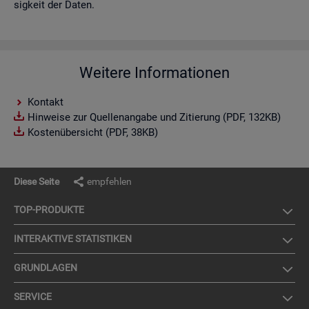
sig­keit der Daten.
Weitere Informationen
Kontakt
Hinweise zur Quellenangabe und Zitierung (PDF, 132KB)
Kostenübersicht (PDF, 38KB)
Diese Seite
empfehlen
TOP-PRO­DUK­TE
IN­TER­AK­TI­VE STA­TIS­TI­KEN
GRUND­LA­GEN
SER­VICE