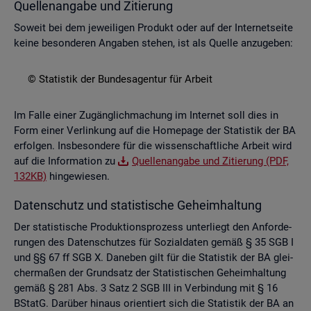
Quel­len­an­ga­be und Zi­tie­rung
So­weit bei dem je­wei­li­gen Pro­dukt oder auf der In­ter­net­sei­te
keine be­son­de­ren An­ga­ben ste­hen, ist als Quel­le an­zu­ge­ben:
© Sta­tis­tik der Bun­des­agen­tur für Ar­beit
Im Falle einer Zu­gäng­lich­ma­chung im In­ter­net soll dies in
Form einer Ver­lin­kung auf die Home­page der Sta­tis­tik der BA
er­fol­gen. Ins­be­son­de­re für die wis­sen­schaft­li­che Ar­beit wird
auf die In­for­ma­ti­on zu
Quel­len­an­ga­be und Zi­tie­rung (PDF,
132KB)
hin­ge­wie­sen.
Da­ten­schutz und sta­tis­ti­sche Ge­heim­hal­tung
Der sta­tis­ti­sche Pro­duk­ti­ons­pro­zess un­ter­liegt den An­for­de­
run­gen des Da­ten­schut­zes für So­zi­al­da­ten gemäß § 35 SGB I
und §§ 67 ff SGB X. Da­ne­ben gilt für die Sta­tis­tik der BA glei­
cher­ma­ßen der Grund­satz der Sta­tis­ti­schen Ge­heim­hal­tung
gemäß § 281 Abs. 3 Satz 2 SGB III in Ver­bin­dung mit § 16
BStatG. Dar­über hin­aus ori­en­tiert sich die Sta­tis­tik der BA an