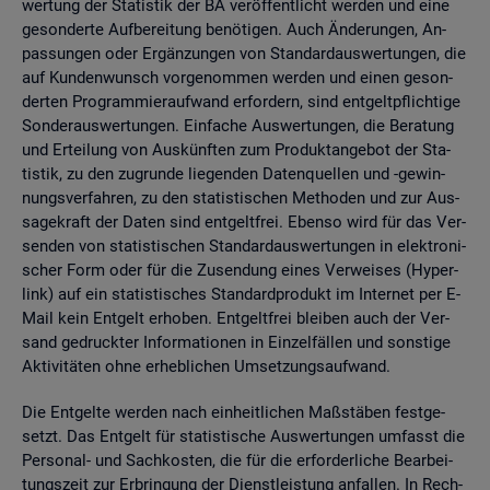
wer­tung der Sta­tis­tik der BA ver­öf­fent­licht wer­den und eine
ge­son­der­te Auf­be­rei­tung be­nö­ti­gen. Auch Än­de­run­gen, An­
pas­sun­gen oder Er­gän­zun­gen von Stan­dard­aus­wer­tun­gen, die
auf Kun­den­wunsch vor­ge­nom­men wer­den und einen ge­son­
der­ten Pro­gram­mier­auf­wand er­for­dern, sind ent­gelt­pflich­ti­ge
Son­der­aus­wer­tun­gen. Ein­fa­che Aus­wer­tun­gen, die Be­ra­tung
und Er­tei­lung von Aus­künf­ten zum Pro­dukt­an­ge­bot der Sta­
tis­tik, zu den zu­grun­de lie­gen­den Da­ten­quel­len und -ge­win­
nungs­ver­fah­ren, zu den sta­tis­ti­schen Me­tho­den und zur Aus­
sa­ge­kraft der Daten sind ent­gelt­frei. Eben­so wird für das Ver­
sen­den von sta­tis­ti­schen Stan­dard­aus­wer­tun­gen in elek­tro­ni­
scher Form oder für die Zu­sen­dung eines Ver­wei­ses (Hy­per­
link) auf ein sta­tis­ti­sches Stan­dard­pro­dukt im In­ter­net per E-
Mail kein Ent­gelt er­ho­ben. Ent­gelt­frei blei­ben auch der Ver­
sand ge­druck­ter In­for­ma­tio­nen in Ein­zel­fäl­len und sons­ti­ge
Ak­ti­vi­tä­ten ohne er­heb­li­chen Um­set­zungs­auf­wand.
Die Ent­gel­te wer­den nach ein­heit­li­chen Maß­stä­ben fest­ge­
setzt. Das Ent­gelt für sta­tis­ti­sche Aus­wer­tun­gen um­fasst die
Per­so­nal- und Sach­kos­ten, die für die er­for­der­li­che Be­ar­bei­
tungs­zeit zur Er­brin­gung der Dienst­leis­tung an­fal­len. In Rech­