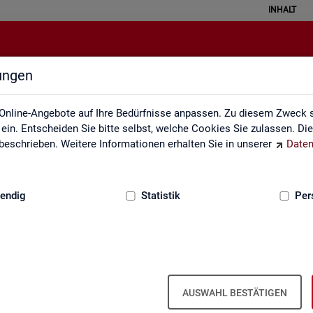
INHALT
lungen
Impressum
Online-Angebote auf Ihre Bedürfnisse anpassen. Zu diesem Zweck s
in. Entscheiden Sie bitte selbst, welche Cookies Sie zulassen. Di
eschrieben. Weitere Informationen erhalten Sie in unserer
Daten
:
GRUNDLAGEN
endig
Statistik
Per
m der Sta­tis­tik der Bun­des­agen­tur für A
AUSWAHL BESTÄTIGEN
ber