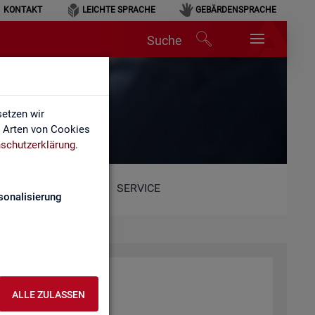
KONTAKT
LEICHTE SPRACHE
GEBÄRDENSPRACHE
Suche
etzen wir
e Arten von Cookies
schutzerklärung
.
SERVICE
sonalisierung
r­beit (BA)
ALLE ZULASSEN