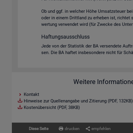
Ob und ggf. in wel­cher Höhe Um­satz­steu­er bei U
oder in einem Dritt­land zu er­he­ben ist, rich­tet
wer­tung ver­wen­det wird (für Zwe­cke des Un­ter­
Haf­tungs­aus­schluss
Jede von der Sta­tis­tik der BA ver­sen­de­te Auf­t
sen. Die BA haf­tet ins­be­son­de­re nicht für Schä­d
Weitere Information
Kontakt
Hinweise zur Quellenangabe und Zitierung (PDF, 132KB)
Kostenübersicht (PDF, 38KB)
Diese Seite
drucken
empfehlen