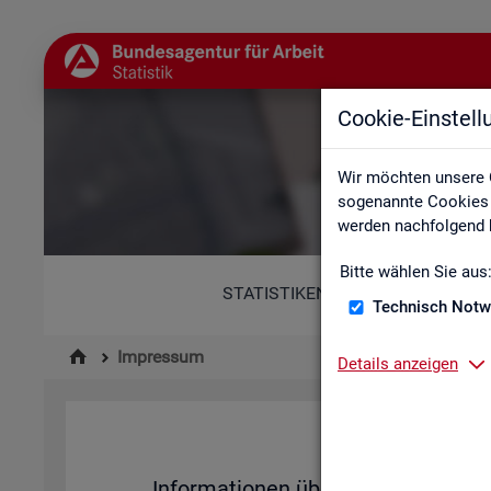
Cookie-Einstel
Wir möchten unsere 
sogenannte Cookies e
werden nachfolgend b
Bitte wählen Sie aus
STATISTIKEN
Technisch Notw
Impressum
Details anzeigen
Im­pres­su
In­for­ma­tio­nen über den Her­aus­ge­