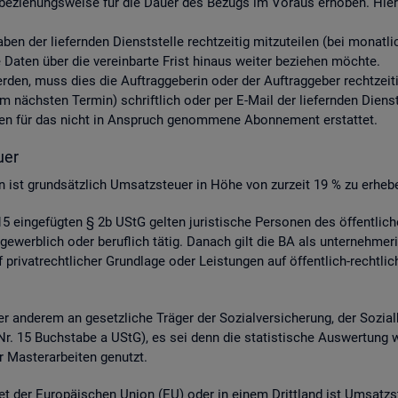
be­zie­hungs­wei­se für die Dauer des Be­zugs im Vor­aus er­ho­ben. Hier­ü
aben der lie­fern­den Dienst­stel­le recht­zei­tig mit­zu­tei­len (bei mo­nat
aten über die ver­ein­bar­te Frist hin­aus wei­ter be­zie­hen möch­te.
 wer­den, muss dies die Auf­trag­ge­be­rin oder der Auf­trag­ge­ber recht­zei­
nächs­ten Ter­min) schrift­lich oder per E-Mail der lie­fern­den Dienst­st
s­ten für das nicht in An­spruch ge­nom­me­ne Abon­ne­ment er­stat­tet.
­er
­gen ist grund­sätz­lich Um­satz­steu­er in Höhe von zur­zeit 19 % zu er­he­b
 ein­ge­füg­ten § 2b UStG gel­ten ju­ris­ti­sche Per­so­nen des öf­fent­li
ge­werb­lich oder be­ruf­lich tätig. Da­nach gilt die BA als un­ter­neh­me­r
ri­vat­recht­li­cher Grund­la­ge oder Leis­tun­gen auf öf­fent­lich-recht­li­
 an­de­rem an ge­setz­li­che Trä­ger der So­zi­al­ver­si­che­rung, der So­zi­a
 4 Nr. 15 Buch­sta­be a UStG), es sei denn die sta­tis­ti­sche Aus­wer­tung 
 Mas­ter­ar­bei­ten ge­nutzt.
et der Eu­ro­päi­schen Union (EU) oder in einem Dritt­land ist Um­satz­s