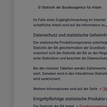
© Sta­tis­tik der Bun­des­agen­tur für Ar­beit
Im Falle einer Zu­gäng­lich­ma­chung im In­ter­net 
schaft­li­che Ar­beit wird auf die In­for­ma­ti­on zu
Da­ten­schutz und sta­tis­ti­sche Ge­heim­h
Der sta­tis­ti­sche Pro­duk­ti­ons­pro­zess un­ter­
Sta­tis­tik der BA glei­cher­ma­ßen der Grund­sat
ori­en­tiert sich die Sta­tis­tik der BA an den R
sche Sta­tis­ti­ken und be­ach­tet die Da­ten­sc
Bei den meis­ten Ta­bel­len wer­den Zah­len­wer­t
siert. Da­ne­ben wird in den In­ter­ak­ti­ven Sta­ti
wird sank­tio­niert.
Wei­te­re In­for­ma­tio­nen sind auf der Seite
"St
Ent­gelt­pflich­ti­ge sta­tis­ti­sche Pro­duk
Die Sta­tis­tik der BA bie­tet
Son­der­aus­wer­tu