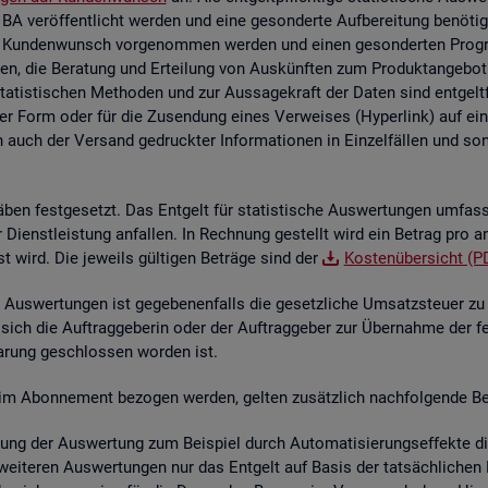
 BA ver­öf­fent­licht wer­den und eine ge­son­der­te Auf­be­rei­tung be­nö­t
 Kun­den­wunsch vor­ge­nom­men wer­den und einen ge­son­der­ten Pro­gram­
en, die Be­ra­tung und Er­tei­lung von Aus­künf­ten zum Pro­dukt­an­ge­bot 
sta­tis­ti­schen Me­tho­den und zur Aus­sa­ge­kraft der Daten sind ent­gelt
her Form oder für die Zu­sen­dung eines Ver­wei­ses (Hy­per­link) auf ein s
n auch der Ver­sand ge­druck­ter In­for­ma­tio­nen in Ein­zel­fäl­len und sons­
­ben fest­ge­setzt. Das Ent­gelt für sta­tis­ti­sche Aus­wer­tun­gen um­fas
der Dienst­leis­tung an­fal­len. In Rech­nung ge­stellt wird ein Be­trag pro a
st wird. Die je­weils gül­ti­gen Be­trä­ge sind der
Kos­ten­über­sicht (P
Aus­wer­tun­gen ist ge­ge­be­nen­falls die ge­setz­li­che Um­satz­steu­er zu e
 sich die Auf­trag­ge­be­rin oder der Auf­trag­ge­ber zur Über­nah­me der f
­ba­rung ge­schlos­sen wor­den ist.
­te im Abon­ne­ment be­zo­gen wer­den, gel­ten zu­sätz­lich nach­fol­gen­de Be
lung der Aus­wer­tung zum Bei­spiel durch Au­to­ma­ti­sie­rungs­ef­fek­te die 
wei­te­ren Aus­wer­tun­gen nur das Ent­gelt auf Basis der tat­säch­li­chen B