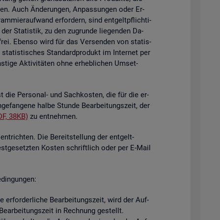
i­gen. Auch Än­de­run­gen, An­pas­sun­gen oder Er­
mier­auf­wand er­for­dern, sind ent­gelt­pflich­ti­
der Sta­tis­tik, zu den zu­grun­de lie­gen­den Da­
­frei. Eben­so wird für das Ver­sen­den von sta­tis­
ta­tis­ti­sches Stan­dard­pro­dukt im In­ter­net per
ti­ge Ak­ti­vi­tä­ten ohne er­heb­li­chen Um­set­
st die Per­so­nal- und Sach­kos­ten, die für die er­
n­ge­fan­ge­ne halbe Stun­de Be­ar­bei­tungs­zeit, der
DF, 38KB)
zu ent­neh­men.
nt­rich­ten. Die Be­reit­stel­lung der ent­gelt­
est­ge­setz­ten Kos­ten schrift­lich oder per E-Mail
­din­gun­gen:
er­for­der­li­che Be­ar­bei­tungs­zeit, wird der Auf­
e­ar­bei­tungs­zeit in Rech­nung ge­stellt.