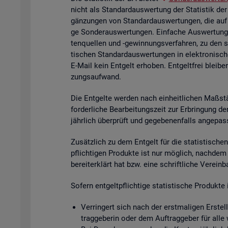
nicht als Stan­dard­aus­wer­tung der Sta­tis­tik der
gän­zun­gen von Stan­dard­aus­wer­tun­gen, die auf
ge Son­der­aus­wer­tun­gen. Ein­fa­che Aus­wer­tun­g
ten­quel­len und -ge­win­nungs­ver­fah­ren, zu den 
ti­schen Stan­dard­aus­wer­tun­gen in elek­tro­ni­sc
E-Mail kein Ent­gelt er­ho­ben. Ent­gelt­frei blei­be
zungs­auf­wand.
Die Ent­gel­te wer­den nach ein­heit­li­chen Maß­stä
for­der­li­che Be­ar­bei­tungs­zeit zur Er­brin­gung 
jähr­lich über­prüft und ge­ge­be­nen­falls an­ge­pas
Zu­sätz­lich zu dem Ent­gelt für die sta­tis­ti­schen 
pflich­ti­gen Pro­duk­te ist nur mög­lich, nach­dem
be­reit­er­klärt hat bzw. eine schrift­li­che Ver­ein
So­fern ent­gelt­pflich­ti­ge sta­tis­ti­sche Pro­duk
Ver­rin­gert sich nach der erst­ma­li­gen Er­stel­
trag­ge­be­rin oder dem Auf­trag­ge­ber für alle 