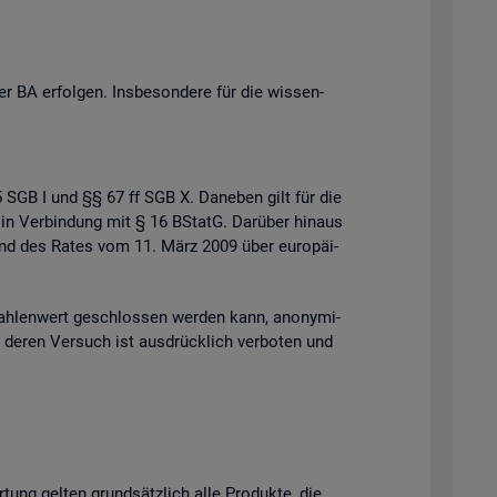
 BA er­fol­gen. Ins­be­son­de­re für die wis­sen­
 35 SGB I und §§ 67 ff SGB X. Da­ne­ben gilt für die
 in Ver­bin­dung mit § 16 BStatG. Dar­über hin­aus
s und des Rates vom 11. März 2009 über eu­ro­päi­
h­len­wert ge­schlos­sen wer­den kann, an­ony­mi­
der deren Ver­such ist aus­drück­lich ver­bo­ten und
r­tung gel­ten grund­sätz­lich alle Pro­duk­te, die