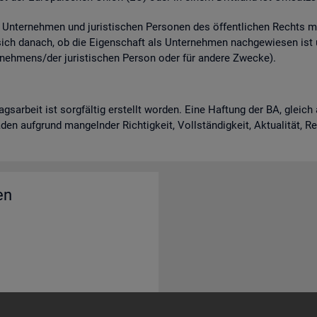
n­ter­neh­men und ju­ris­ti­schen Per­so­nen des öf­fent­li­chen Rechts m
 sich da­nach, ob die Ei­gen­schaft als Un­ter­neh­men nach­ge­wie­sen is
neh­mens/der ju­ris­ti­schen Per­son oder für an­de­re Zwe­cke).
rags­ar­beit ist sorg­fäl­tig er­stellt wor­den. Eine Haf­tung der BA, gle
en auf­grund man­geln­der Rich­tig­keit, Voll­stän­dig­keit, Ak­tua­li­tät, 
en