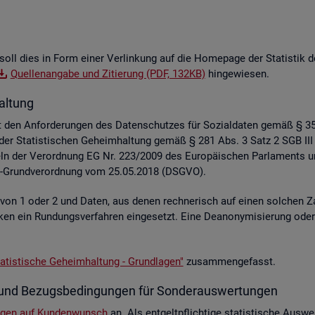
soll dies in Form einer Ver­lin­kung auf die Home­page der Sta­tis­tik der
Quel­len­an­ga­be und Zi­tie­rung (PDF, 132KB)
hin­ge­wie­sen.
al­tung
liegt den An­for­de­run­gen des Da­ten­schut­zes für So­zi­al­da­ten gemäß §
z der Sta­tis­ti­schen Ge­heim­hal­tung gemäß § 281 Abs. 3 Satz 2 SGB III
e­geln der Ver­ord­nung EG Nr. 223/2009 des Eu­ro­päi­schen Par­la­ment
hutz-Grund­ver­ord­nung vom 25.05.2018 (DSGVO).
e von 1 oder 2 und Daten, aus denen rech­ne­risch auf einen sol­chen Za
s­ti­ken ein Run­dungs­ver­fah­ren ein­ge­setzt. Eine De­an­ony­mi­sie­rung o
a­tis­ti­sche Ge­heim­hal­tung - Grund­la­gen"
zu­sam­men­ge­fasst.
­te und Be­zugs­be­din­gun­gen für Son­der­aus­wer­tun­gen
n­gen auf Kun­den­wunsch
an. Als ent­gelt­pflich­ti­ge sta­tis­ti­sche Aus­we