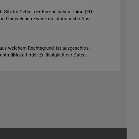
it Sitz im Ge­biet der Eu­ro­päi­schen Union (EU)
t und für wel­chen Zweck die sta­tis­ti­sche Aus­
ich aus wel­chem Rechts­grund, ist aus­ge­schlos­
Recht­mä­ßig­keit oder Zu­läs­sig­keit der Daten.