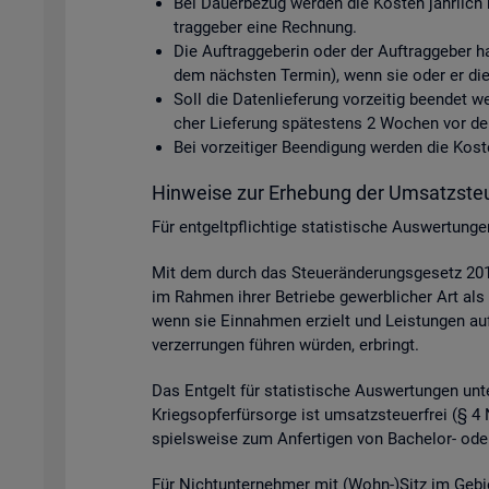
Bei Dau­er­be­zug wer­den die Kos­ten jähr­lich 
trag­ge­ber eine Rech­nung.
Die Auf­trag­ge­be­rin oder der Auf­trag­ge­ber h
dem nächs­ten Ter­min), wenn sie oder er die D
Soll die Da­ten­lie­fe­rung vor­zei­tig be­en­det
cher Lie­fe­rung spä­tes­tens 2 Wo­chen vor dem 
Bei vor­zei­ti­ger Be­en­di­gung wer­den die Ko
Hin­wei­se zur Er­he­bung der Um­satz­steu
Für ent­gelt­pflich­ti­ge sta­tis­ti­sche Aus­wer­tun
Mit dem durch das Steu­er­än­de­rungs­ge­setz 2015
im Rah­men ihrer Be­trie­be ge­werb­li­cher Art als 
wenn sie Ein­nah­men er­zielt und Leis­tun­gen auf p
ver­zer­run­gen füh­ren wür­den, er­bringt.
Das Ent­gelt für sta­tis­ti­sche Aus­wer­tun­gen unter
Kriegs­op­fer­für­sor­ge ist um­satz­steu­er­frei (§
spiels­wei­se zum An­fer­ti­gen von Ba­che­lor- oder
Für Nicht­un­ter­neh­mer mit (Wohn-)Sitz im Ge­bi