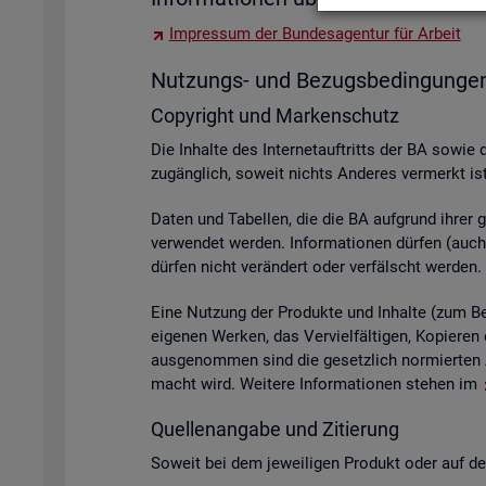
Im­pres­sum der Bun­des­agen­tur für Ar­beit
Nut­zungs- und Be­zugs­be­din­gun­ge
Co­py­right und Mar­ken­schutz
Die In­hal­te des In­ter­net­auf­tritts der BA sowie 
zu­gäng­lich, so­weit nichts An­de­res ver­merkt ist
Daten und Ta­bel­len, die die BA auf­grund ihrer ge­s
ver­wen­det wer­den. In­for­ma­tio­nen dür­fen (auch 
dür­fen nicht ver­än­dert oder ver­fälscht wer­den.
Eine Nut­zung der Pro­duk­te und In­hal­te (zum Bei­s
ei­ge­nen Wer­ken, das Ver­viel­fäl­ti­gen, Ko­pie­
aus­ge­nom­men sind die ge­setz­lich nor­mier­ten A
macht wird. Wei­te­re In­for­ma­tio­nen ste­hen im
Quel­len­an­ga­be und Zi­tie­rung
So­weit bei dem je­wei­li­gen Pro­dukt oder auf der 