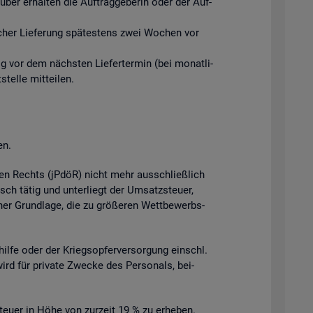
ber er­hal­ten die Auf­trag­ge­be­rin oder der Auf­
­li­cher Lie­fe­rung spä­tes­tens zwei Wo­chen vor
tig vor dem nächs­ten Lie­fer­ter­min (bei mo­nat­li­
el­le mit­tei­len.
en.
­chen Rechts (jPdöR) nicht mehr aus­schlie­ß­lich
isch tätig und un­ter­liegt der Um­satz­steu­er,
cher Grund­la­ge, die zu grö­ße­ren Wett­be­werbs­
l­hil­fe oder der Kriegs­op­fer­ver­sor­gung einschl.
wird für pri­va­te Zwe­cke des Per­so­nals, bei­
teu­er in Höhe von zur­zeit 19 % zu er­he­ben.