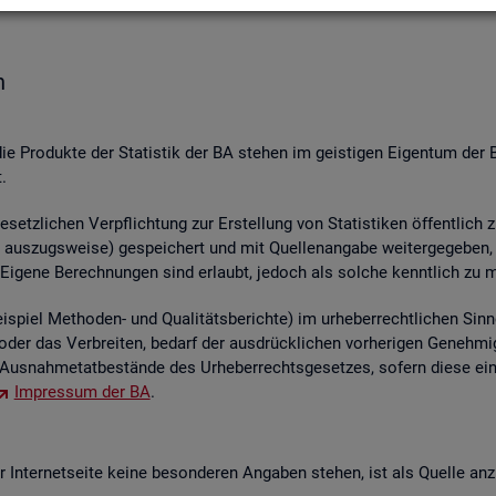
n
die Pro­duk­te der Sta­tis­tik der BA ste­hen im geis­ti­gen Ei­gen­tum der 
.
etz­li­chen Ver­pflich­tung zur Er­stel­lung von Sta­tis­ti­ken öf­fent­lich 
aus­zugs­wei­se) ge­spei­chert und mit Quel­len­an­ga­be wei­ter­ge­ge­ben, ver
 Ei­ge­ne Be­rech­nun­gen sind er­laubt, je­doch als sol­che kennt­lich zu 
piel Me­tho­den- und Qua­li­täts­be­rich­te) im ur­he­ber­recht­li­chen Sinn
ren oder das Ver­brei­ten, be­darf der aus­drück­li­chen vor­he­ri­gen Ge­ne
us­nah­me­tat­be­stän­de des Ur­he­ber­rechts­ge­set­zes, so­fern diese ei
Im­pres­sum der BA
.
In­ter­net­sei­te keine be­son­de­ren An­ga­ben ste­hen, ist als Quel­le an­z