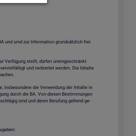
BA und sind zur In­for­ma­ti­on grund­sätz­lich frei
zur Ver­fü­gung stellt, dür­fen un­ein­ge­schränkt
­viel­fäl­tigt und ver­brei­tet wer­den. Die In­hal­te
ma­chen.
e, ins­be­son­de­re die Ver­wen­dung der In­hal­te in
h­mi­gung durch die BA. Von die­sen Be­stim­mun­gen
n­schlä­gig sind und deren Be­ru­fung gel­tend ge­
u­ge­ben: