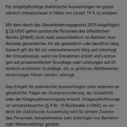
Für ent­gelt­pflich­ti­ge sta­tis­ti­sche Aus­wer­tun­gen ist grund­
sätz­lich Um­satz­steu­er in Höhe von zur­zeit 19 % zu er­he­ben.
Mit dem durch das Steu­er­än­de­rungs­ge­setz 2015 ein­ge­füg­ten
§ 2b UStG gel­ten ju­ris­ti­sche Per­so­nen des öf­fent­li­chen
Rechts (jPdöR) nicht mehr aus­schlie­ß­lich im Rah­men ihrer
Be­trie­be ge­werb­li­cher Art als ge­werb­lich oder be­ruf­lich tätig.
Da­nach gilt die BA als un­ter­neh­me­risch tätig und un­ter­liegt
der Um­satz­steu­er, wenn sie Ein­nah­men er­zielt und Leis­tun­
gen auf pri­vat­recht­li­cher Grund­la­ge oder Leis­tun­gen auf öf­
fent­lich-recht­li­cher Grund­la­ge, die zu grö­ße­ren Wett­be­werbs­
ver­zer­run­gen füh­ren wür­den, er­bringt.
Das Ent­gelt für sta­tis­ti­sche Aus­wer­tun­gen unter an­de­rem an
ge­setz­li­che Trä­ger der So­zi­al­ver­si­che­rung, der So­zi­al­hil­fe
oder der Kriegs­op­fer­ver­sor­gung einschl. Kriegs­op­fer­für­sor­ge
ist um­satz­steu­er­frei (§ 4 Nr. 15 Buch­sta­be a UStG), es sei
denn die sta­tis­ti­sche Aus­wer­tung wird für pri­va­te Zwe­cke
des Per­so­nals, bei­spiels­wei­se zum An­fer­ti­gen von Ba­che­lor-
oder Mas­ter­ar­bei­ten ge­nutzt.