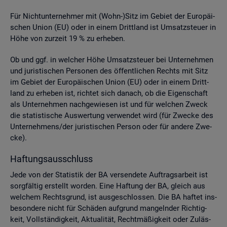
Für Nicht­un­ter­neh­mer mit (Wohn-)Sitz im Ge­biet der Eu­ro­päi­
schen Union (EU) oder in einem Dritt­land ist Um­satz­steu­er in
Höhe von zur­zeit 19 % zu er­he­ben.
Ob und ggf. in wel­cher Höhe Um­satz­steu­er bei Un­ter­neh­men
und ju­ris­ti­schen Per­so­nen des öf­fent­li­chen Rechts mit Sitz
im Ge­biet der Eu­ro­päi­schen Union (EU) oder in einem Dritt­
land zu er­he­ben ist, rich­tet sich da­nach, ob die Ei­gen­schaft
als Un­ter­neh­men nach­ge­wie­sen ist und für wel­chen Zweck
die sta­tis­ti­sche Aus­wer­tung ver­wen­det wird (für Zwe­cke des
Un­ter­neh­mens/der ju­ris­ti­schen Per­son oder für an­de­re Zwe­
cke).
Haf­tungs­aus­schluss
Jede von der Sta­tis­tik der BA ver­sen­de­te Auf­trags­ar­beit ist
sorg­fäl­tig er­stellt wor­den. Eine Haf­tung der BA, gleich aus
wel­chem Rechts­grund, ist aus­ge­schlos­sen. Die BA haf­tet ins­
be­son­de­re nicht für Schä­den auf­grund man­geln­der Rich­tig­
keit, Voll­stän­dig­keit, Ak­tua­li­tät, Recht­mä­ßig­keit oder Zu­läs­