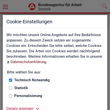
Impressum
Cookie-Einstellungen
Im­pres­sum der Sta­tis­tik der Bun­
Wir möchten unsere Online-Angebote auf Ihre Bedürfnisse
anpassen. Zu diesem Zweck setzen wir sogenannte
des­agen­tur für Ar­beit (BA)
Cookies ein. Entscheiden Sie bitte selbst, welche Cookies
Sie zulassen. Die Arten von Cookies werden nachfolgend
In­for­ma­tio­nen über den Her­aus­ge­ber
beschrieben. Weitere Informationen erhalten Sie in unserer
Datenschutzerklärung
.
Im­pres­sum der Bun­des­agen­tur für Ar­beit
Nut­zungs- und Be­zugs­be­din­gun­gen
Bitte wählen Sie aus:
Technisch Notwendig
Co­py­right und Mar­ken­schutz
Statistik
Die In­hal­te des In­ter­net­auf­tritts der BA sowie die Pro­duk­te
der Sta­tis­tik der BA ste­hen im geis­ti­gen Ei­gen­tum der BA und
Personalisierung
sind zur In­for­ma­ti­on grund­sätz­lich frei zu­gäng­lich, so­weit
nichts An­de­res ver­merkt ist.
Details anzeigen