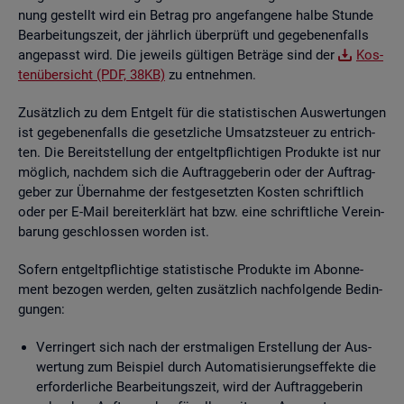
nung ge­stellt wird ein Be­trag pro an­ge­fan­ge­ne halbe Stun­de
Be­ar­bei­tungs­zeit, der jähr­lich über­prüft und ge­ge­be­nen­falls
an­ge­passt wird. Die je­weils gül­ti­gen Be­trä­ge sind der
Kos­
ten­über­sicht (PDF, 38KB)
zu ent­neh­men.
Zu­sätz­lich zu dem Ent­gelt für die sta­tis­ti­schen Aus­wer­tun­gen
ist ge­ge­be­nen­falls die ge­setz­li­che Um­satz­steu­er zu ent­rich­
ten. Die Be­reit­stel­lung der ent­gelt­pflich­ti­gen Pro­duk­te ist nur
mög­lich, nach­dem sich die Auf­trag­ge­be­rin oder der Auf­trag­
ge­ber zur Über­nah­me der fest­ge­setz­ten Kos­ten schrift­lich
oder per E-Mail be­reit­er­klärt hat bzw. eine schrift­li­che Ver­ein­
ba­rung ge­schlos­sen wor­den ist.
So­fern ent­gelt­pflich­ti­ge sta­tis­ti­sche Pro­duk­te im Abon­ne­
ment be­zo­gen wer­den, gel­ten zu­sätz­lich nach­fol­gen­de Be­din­
gun­gen:
Ver­rin­gert sich nach der erst­ma­li­gen Er­stel­lung der Aus­
wer­tung zum Bei­spiel durch Au­to­ma­ti­sie­rungs­ef­fek­te die
er­for­der­li­che Be­ar­bei­tungs­zeit, wird der Auf­trag­ge­be­rin