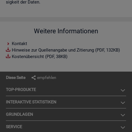
sig­keit der Daten.
Weitere Informationen
Kontakt
Hinweise zur Quellenangabe und Zitierung (PDF, 132KB)
Kostenübersicht (PDF, 38KB)
Diese Seite
empfehlen
TOP-PRO­DUK­TE
IN­TER­AK­TI­VE STA­TIS­TI­KEN
GRUND­LA­GEN
SER­VICE