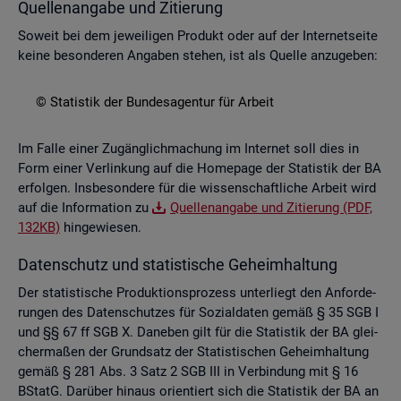
Quel­len­an­ga­be und Zi­tie­rung
So­weit bei dem je­wei­li­gen Pro­dukt oder auf der In­ter­net­sei­te
keine be­son­de­ren An­ga­ben ste­hen, ist als Quel­le an­zu­ge­ben:
© Sta­tis­tik der Bun­des­agen­tur für Ar­beit
Im Falle einer Zu­gäng­lich­ma­chung im In­ter­net soll dies in
Form einer Ver­lin­kung auf die Home­page der Sta­tis­tik der BA
er­fol­gen. Ins­be­son­de­re für die wis­sen­schaft­li­che Ar­beit wird
auf die In­for­ma­ti­on zu
Quel­len­an­ga­be und Zi­tie­rung (PDF,
132KB)
hin­ge­wie­sen.
Da­ten­schutz und sta­tis­ti­sche Ge­heim­hal­tung
Der sta­tis­ti­sche Pro­duk­ti­ons­pro­zess un­ter­liegt den An­for­de­
run­gen des Da­ten­schut­zes für So­zi­al­da­ten gemäß § 35 SGB I
und §§ 67 ff SGB X. Da­ne­ben gilt für die Sta­tis­tik der BA glei­
cher­ma­ßen der Grund­satz der Sta­tis­ti­schen Ge­heim­hal­tung
gemäß § 281 Abs. 3 Satz 2 SGB III in Ver­bin­dung mit § 16
BStatG. Dar­über hin­aus ori­en­tiert sich die Sta­tis­tik der BA an