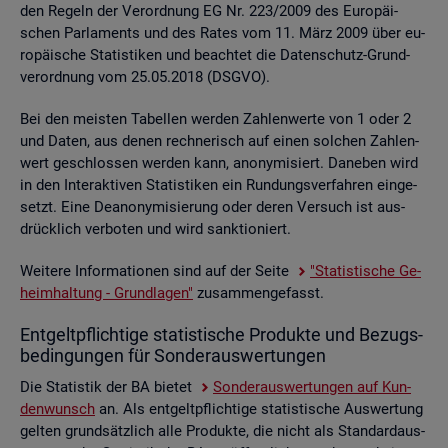
den Re­geln der Ver­ord­nung EG Nr. 223/2009 des Eu­ro­päi­
schen Par­la­ments und des Rates vom 11. März 2009 über eu­
ro­päi­sche Sta­tis­ti­ken und be­ach­tet die Da­ten­schutz-Grund­
ver­ord­nung vom 25.05.2018 (DSGVO).
Bei den meis­ten Ta­bel­len wer­den Zah­len­wer­te von 1 oder 2
und Daten, aus denen rech­ne­risch auf einen sol­chen Zah­len­
wert ge­schlos­sen wer­den kann, an­ony­mi­siert. Da­ne­ben wird
in den In­ter­ak­ti­ven Sta­tis­ti­ken ein Run­dungs­ver­fah­ren ein­ge­
setzt. Eine De­an­ony­mi­sie­rung oder deren Ver­such ist aus­
drück­lich ver­bo­ten und wird sank­tio­niert.
Wei­te­re In­for­ma­tio­nen sind auf der Seite
"Sta­tis­ti­sche Ge­
heim­hal­tung - Grund­la­gen"
zu­sam­men­ge­fasst.
Ent­gelt­pflich­ti­ge sta­tis­ti­sche Pro­duk­te und Be­zugs­
be­din­gun­gen für Son­der­aus­wer­tun­gen
Die Sta­tis­tik der BA bie­tet
Son­der­aus­wer­tun­gen auf Kun­
den­wunsch
an. Als ent­gelt­pflich­ti­ge sta­tis­ti­sche Aus­wer­tung
gel­ten grund­sätz­lich alle Pro­duk­te, die nicht als Stan­dard­aus­