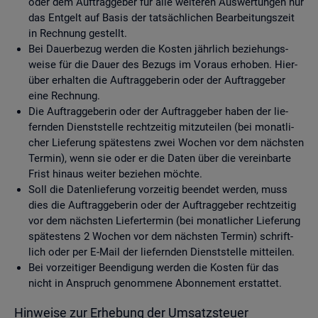
oder dem Auf­trag­ge­ber für alle wei­te­ren Aus­wer­tun­gen nur
das Ent­gelt auf Basis der tat­säch­li­chen Be­ar­bei­tungs­zeit
in Rech­nung ge­stellt.
Bei Dau­er­be­zug wer­den die Kos­ten jähr­lich be­zie­hungs­
wei­se für die Dauer des Be­zugs im Vor­aus er­ho­ben. Hier­
über er­hal­ten die Auf­trag­ge­be­rin oder der Auf­trag­ge­ber
eine Rech­nung.
Die Auf­trag­ge­be­rin oder der Auf­trag­ge­ber haben der lie­
fern­den Dienst­stel­le recht­zei­tig mit­zu­tei­len (bei mo­nat­li­
cher Lie­fe­rung spä­tes­tens zwei Wo­chen vor dem nächs­ten
Ter­min), wenn sie oder er die Daten über die ver­ein­bar­te
Frist hin­aus wei­ter be­zie­hen möch­te.
Soll die Da­ten­lie­fe­rung vor­zei­tig be­en­det wer­den, muss
dies die Auf­trag­ge­be­rin oder der Auf­trag­ge­ber recht­zei­tig
vor dem nächs­ten Lie­fer­ter­min (bei mo­nat­li­cher Lie­fe­rung
spä­tes­tens 2 Wo­chen vor dem nächs­ten Ter­min) schrift­
lich oder per E-Mail der lie­fern­den Dienst­stel­le mit­tei­len.
Bei vor­zei­ti­ger Be­en­di­gung wer­den die Kos­ten für das
nicht in An­spruch ge­nom­me­ne Abon­ne­ment er­stat­tet.
Hin­wei­se zur Er­he­bung der Um­satz­steu­er