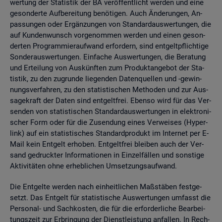
wer­tung der Sta­tis­tik der BA ver­öf­fent­licht wer­den und eine
ge­son­der­te Auf­be­rei­tung be­nö­ti­gen. Auch Än­de­run­gen, An­
pas­sun­gen oder Er­gän­zun­gen von Stan­dard­aus­wer­tun­gen, die
auf Kun­den­wunsch vor­ge­nom­men wer­den und einen ge­son­
der­ten Pro­gram­mier­auf­wand er­for­dern, sind ent­gelt­pflich­ti­ge
Son­der­aus­wer­tun­gen. Ein­fa­che Aus­wer­tun­gen, die Be­ra­tung
und Er­tei­lung von Aus­künf­ten zum Pro­dukt­an­ge­bot der Sta­
tis­tik, zu den zu­grun­de lie­gen­den Da­ten­quel­len und -ge­win­
nungs­ver­fah­ren, zu den sta­tis­ti­schen Me­tho­den und zur Aus­
sa­ge­kraft der Daten sind ent­gelt­frei. Eben­so wird für das Ver­
sen­den von sta­tis­ti­schen Stan­dard­aus­wer­tun­gen in elek­tro­ni­
scher Form oder für die Zu­sen­dung eines Ver­wei­ses (Hy­per­
link) auf ein sta­tis­ti­sches Stan­dard­pro­dukt im In­ter­net per E-
Mail kein Ent­gelt er­ho­ben. Ent­gelt­frei blei­ben auch der Ver­
sand ge­druck­ter In­for­ma­tio­nen in Ein­zel­fäl­len und sons­ti­ge
Ak­ti­vi­tä­ten ohne er­heb­li­chen Um­set­zungs­auf­wand.
Die Ent­gel­te wer­den nach ein­heit­li­chen Maß­stä­ben fest­ge­
setzt. Das Ent­gelt für sta­tis­ti­sche Aus­wer­tun­gen um­fasst die
Per­so­nal- und Sach­kos­ten, die für die er­for­der­li­che Be­ar­bei­
tungs­zeit zur Er­brin­gung der Dienst­leis­tung an­fal­len. In Rech­