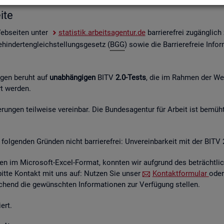
i­te
Web­sei­ten unter
sta­tis­tik.ar­beits­agen­tur.de
bar­rie­re­frei zu­gäng­lic
hin­der­ten­gleich­stel­lungs­ge­setz (
BGG
) sowie die Bar­rie­re­freie In­for
n­gen be­ruht auf
un­ab­hän­gi­gen
BITV
2.0-Tests
, die im Rah­men der Wei­t
hrt wer­den.
un­gen teil­wei­se ver­ein­bar. Die Bun­des­agen­tur für Ar­beit ist be­müht
fol­gen­den Grün­den nicht bar­rie­re­frei: Un­ver­ein­bar­keit mit der BITV 
­en im Mi­cro­soft-Excel-For­mat, konn­ten wir auf­grund des be­trächt­li­c
 bitte Kon­takt mit uns auf: Nut­zen Sie unser
Kon­takt­for­mu­lar
oder
hend die ge­wünsch­ten In­for­ma­tio­nen zur Ver­fü­gung stel­len.
ert.