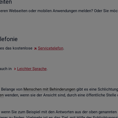
i­ten
e­ren Web­sei­ten oder mo­bi­len An­wen­dun­gen mel­den? Oder Sie möch­t
le­fo­nie
 es das kos­ten­lo­se
Ser­vice­te­le­fon
.
e auch in
Leich­ter Spra­che
.
e Be­lan­ge von
Men­schen mit Be­hin­de­run­gen
gibt es eine Schlich­tun
gen
wen­den, wenn sie der An­sicht sind, durch eine öf­fent­li­che Stel
n, wenn Sie zum Bei­spiel mit den Ant­wor­ten aus der oben ge­nann­ten Ko
­rer zu fin­den. Viel­mehr ist es das Ziel, mit Hilfe der Schlich­tungs­st