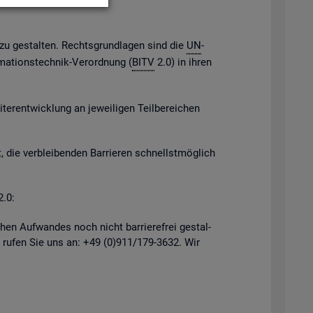
h zu ge­stal­ten. Rechts­grund­la­gen sind die
UN
-
­ma­ti­ons­tech­nik-Ver­ord­nung (
BITV
2.0) in ihren
er­ent­wick­lung an je­wei­li­gen Teil­be­rei­chen
, die ver­blei­ben­den Bar­rie­ren schnellst­mög­lich
2.0:
hen Auf­wan­des noch nicht bar­rie­re­frei ge­stal­
 rufen Sie uns an: +49 (0)911/179-3632. Wir