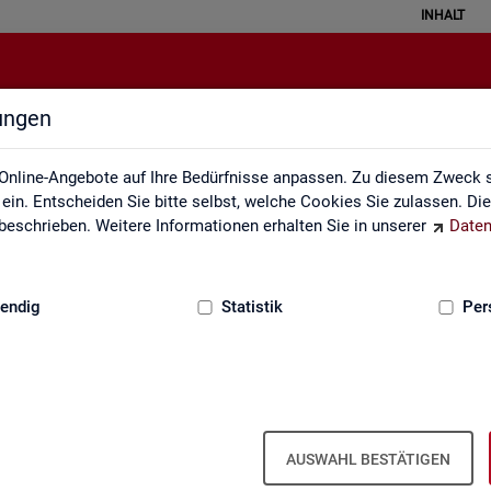
INHALT
lungen
Erklärung zur Barrierefreiheit
Online-Angebote auf Ihre Bedürfnisse anpassen. Zu diesem Zweck s
in. Entscheiden Sie bitte selbst, welche Cookies Sie zulassen. Di
eschrieben. Weitere Informationen erhalten Sie in unserer
Daten
:
GRUNDLAGEN
endig
Statistik
Per
Er­klä­rung zur Bar­rie­re­frei­heit
AUSWAHL BESTÄTIGEN
r­rie­re­frei­heit gilt für die unter
sta­tis­tik.ar­beits­agen­tur.de
ver­öf­f