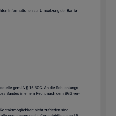
en In­for­ma­tio­nen zur Um­set­zung der Bar­rie­
gs­stel­le gemäß § 16 BGG. An die Schlich­tungs­
­le des Bun­des in einem Recht nach dem BGG ver­
n­takt­mög­lich­keit nicht zu­frie­den sind.
el­le ge­mein­sam und au­ßer­ge­richt­lich eine Lö­