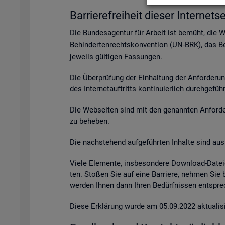
Bar­rie­re­frei­heit die­ser In­ter­net­se
Die Bun­des­agen­tur für Ar­beit ist be­müht, die 
Be­hin­der­ten­rechts­kon­ven­ti­on (UN-BRK), das Be­
je­weils gül­ti­gen Fas­sun­gen.
Die Über­prü­fung der Ein­hal­tung der An­for­de­ru
des In­ter­net­auf­tritts kon­ti­nu­ier­lich durch­ge­fü
Die Web­sei­ten sind mit den ge­nann­ten An­for­de­r
zu be­he­ben.
Die nach­ste­hend auf­ge­führ­ten In­hal­te sind aus 
Viele Ele­men­te, ins­be­son­de­re Down­load-Da­tei
ten. Sto­ßen Sie auf eine Bar­rie­re, neh­men Sie
wer­den Ihnen dann Ihren Be­dürf­nis­sen ent­spre­c
Diese Er­klä­rung wurde am 05.09.2022 ak­tua­li­si