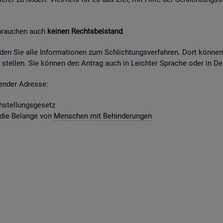
 brau­chen auch
kei­nen Rechts­bei­stand
.
fin­den Sie alle In­for­ma­tio­nen zum Schlich­tungs­ver­fah­ren. Dort kön­ne
stel­len. Sie kön­nen den An­trag auch in Leich­ter Spra­che oder in Deu
gen­der Adres­se:
­stel­lungs­ge­setz
 die Be­lan­ge von
Men­schen mit Be­hin­de­run­gen