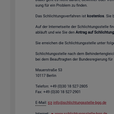
sung für ein Pro­blem zu fin­den.
Das Schlich­tungs­ver­fah­ren ist
kos­ten­los
. Sie
Auf der In­ter­net­sei­te der Schlich­tungs­stel­le 
ab­läuft und wie Sie den
An­trag auf Schlich­tung
Sie er­rei­chen die Schlich­tungs­stel­le unter fol­
Schlich­tungs­stel­le nach dem Be­hin­der­ten­gleich
bei dem Be­auf­trag­ten der Bun­des­re­gie­rung für
Mau­er­stra­ße 53
10117 Ber­lin
Te­le­fon: +49 (0)30 18 527-2805
Fax: +49 (0)30 18 527-2901
E-Mail
:
info@​sch​lich​tung​sste​lle-​bgg.​de
In­ter­net:
www.​sch​lich​tung​sste​lle-​bgg.​de