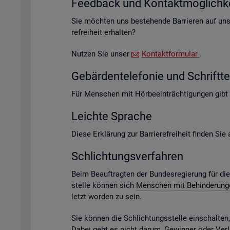
Feed­back und Kon­takt­mög­lich­ke
Sie möch­ten uns be­stehen­de Bar­rie­ren auf un­s
re­frei­heit er­hal­ten?
Nut­zen Sie unser
Kon­takt­for­mu­lar
.
Ge­bär­den­te­le­fo­nie und Schrift­te­
Für Men­schen mit Hör­be­ein­träch­ti­gun­gen gibt
Leich­te Spra­che
Diese Er­klä­rung zur Bar­rie­re­frei­heit fin­den Si
Schlich­tungs­ver­fah­ren
Beim Be­auf­trag­ten der Bun­des­re­gie­rung für di
stel­le kön­nen sich
Men­schen mit Be­hin­de­run­
letzt wor­den zu sein.
Sie kön­nen die Schlich­tungs­stel­le ein­schal­te
Dabei geht es nicht darum, Ge­win­ner oder Ver­lie