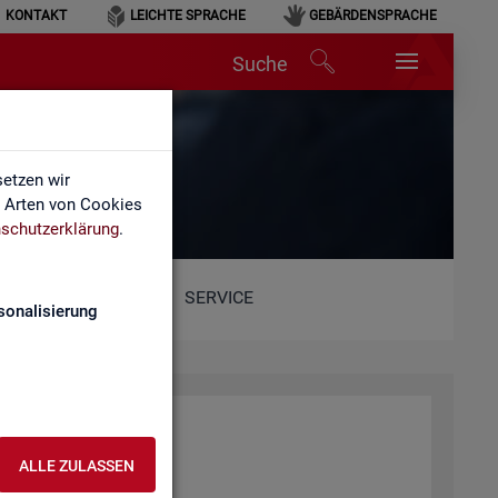
KONTAKT
LEICHTE SPRACHE
GEBÄRDENSPRACHE
Suche
etzen wir
e Arten von Cookies
schutzerklärung
.
SERVICE
sonalisierung
ALLE ZULASSEN
ent­lich­ten Web­sei­ten.