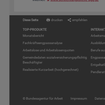
Diese Seite
drucken
empfehlen
TOP-PRO­DUK­TE
IN­TER­AK­
Mo­nats­be­richt
Ar­beits­ma
Fach­kräf­te­eng­pass­ana­ly­se
Aus­bil­du
Ar­beits­lo­se und Ar­beits­lo­sen­quo­ten
Be­ru­fe a
Ge­mein­de­da­ten so­zi­al­ver­si­che­rungs­pflich­tig
Eng­pass­a
Be­schäf­tig­ter
Ent­gel­t­at
Rea­li­sier­te Kurz­ar­beit (hoch­ge­rech­net)
Pend­ler­at
© Bundesagentur für Arbeit
Impressum
Daten