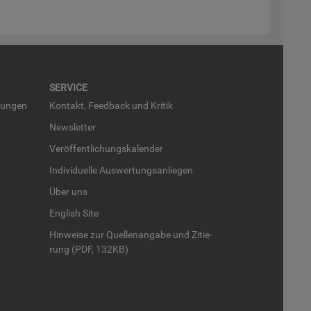
SER­VICE
run­gen
Kon­takt, Feed­back und Kri­tik
News­let­ter
Ver­öf­fent­li­chungs­ka­len­der
In­di­vi­du­el­le Aus­wer­tungs­an­lie­gen
Über uns
English Site
Hin­wei­se zur Quel­len­an­ga­be und Zi­tie­
rung (PDF, 132KB)