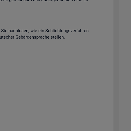
n Sie nach­le­sen, wie ein Schlich­tungs­ver­fah­ren
t­scher Ge­bär­den­spra­che stel­len.