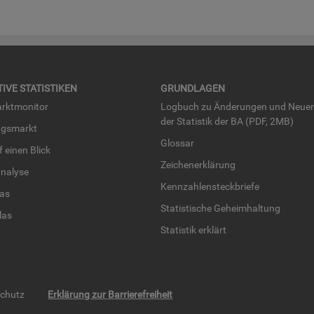
TI­VE STA­TIS­TI­KEN
GRUND­LA­GEN
rkt­mo­ni­tor
Log­buch zu Än­de­run­gen und Neue­
der Sta­tis­tik der BA (PDF, 2MB)
ngs­markt
Glos­sar
uf einen Blick
Zei­chen­er­klä­rung
na­ly­se
Kenn­zah­len­steck­brie­fe
­las
Sta­tis­ti­sche Ge­heim­hal­tung
­las
Sta­tis­tik er­klärt
schutz
Erklärung zur Barrierefreiheit