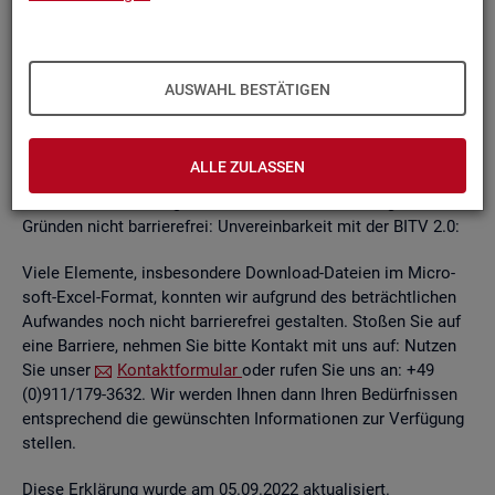
un­ab­hän­gi­gen
BITV
2.0-Tests
, die im Rah­men der Wei­ter­ent­
wick­lung an je­wei­li­gen Teil­be­rei­chen des In­ter­net­auf­tritts
kon­ti­nu­ier­lich durch­ge­führt wer­den.
AUSWAHL BESTÄTIGEN
Die Web­sei­ten sind mit den ge­nann­ten An­for­de­run­gen teil­
wei­se ver­ein­bar. Die Bun­des­agen­tur für Ar­beit ist be­müht, die
ver­blei­ben­den Bar­rie­ren schnellst­mög­lich zu be­he­ben.
ALLE ZULASSEN
Die nach­ste­hend auf­ge­führ­ten In­hal­te sind aus fol­gen­den
Grün­den nicht bar­rie­re­frei: Un­ver­ein­bar­keit mit der BITV 2.0:
Viele Ele­men­te, ins­be­son­de­re Down­load-Da­tei­en im Mi­cro­
soft-Excel-For­mat, konn­ten wir auf­grund des be­trächt­li­chen
Auf­wan­des noch nicht bar­rie­re­frei ge­stal­ten. Sto­ßen Sie auf
eine Bar­rie­re, neh­men Sie bitte Kon­takt mit uns auf: Nut­zen
Sie unser
Kon­takt­for­mu­lar
oder rufen Sie uns an: +49
(0)911/179-3632. Wir wer­den Ihnen dann Ihren Be­dürf­nis­sen
ent­spre­chend die ge­wünsch­ten In­for­ma­tio­nen zur Ver­fü­gung
stel­len.
Diese Er­klä­rung wurde am 05.09.2022 ak­tua­li­siert.