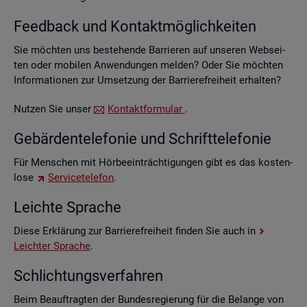
Feed­back und Kon­takt­mög­lich­kei­ten
Sie möch­ten uns be­stehen­de Bar­rie­ren auf un­se­ren Web­sei­
ten oder mo­bi­len An­wen­dun­gen mel­den? Oder Sie möch­ten
In­for­ma­tio­nen zur Um­set­zung der Bar­rie­re­frei­heit er­hal­ten?
Nut­zen Sie unser
Kon­takt­for­mu­lar
.
Ge­bär­den­te­le­fo­nie und Schrift­te­le­fo­nie
Für Men­schen mit Hör­be­ein­träch­ti­gun­gen gibt es das kos­ten­
lo­se
Ser­vice­te­le­fon
.
Leich­te Spra­che
Diese Er­klä­rung zur Bar­rie­re­frei­heit fin­den Sie auch in
Leich­ter Spra­che
.
Schlich­tungs­ver­fah­ren
Beim Be­auf­trag­ten der Bun­des­re­gie­rung für die Be­lan­ge von