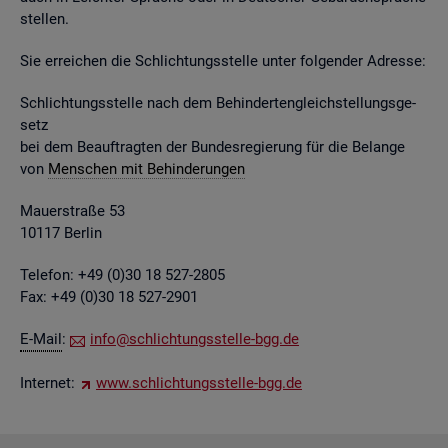
stel­len.
Sie er­rei­chen die Schlich­tungs­stel­le unter fol­gen­der Adres­se:
Schlich­tungs­stel­le nach dem Be­hin­der­ten­gleich­stel­lungs­ge­
setz
bei dem Be­auf­trag­ten der Bun­des­re­gie­rung für die Be­lan­ge
von
Men­schen mit Be­hin­de­run­gen
Mau­er­stra­ße 53
10117 Ber­lin
Te­le­fon: +49 (0)30 18 527-2805
Fax: +49 (0)30 18 527-2901
E-Mail
:
info@​sch​lich​tung​sste​lle-​bgg.​de
In­ter­net:
www.​sch​lich​tung​sste​lle-​bgg.​de