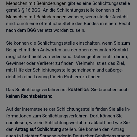
Men­schen mit Be­hin­de­run­gen
gibt es eine Schlich­tungs­stel­le
gemäß § 16 BGG. An die Schlich­tungs­stel­le kön­nen sich
Men­schen mit Be­hin­de­run­gen
wen­den, wenn sie der An­sicht
sind, durch eine öf­fent­li­che Stel­le des Bun­des in einem Recht
nach dem BGG ver­letzt wor­den zu sein.
Sie kön­nen die Schlich­tungs­stel­le ein­schal­ten, wenn Sie zum
Bei­spiel mit den Ant­wor­ten aus der oben ge­nann­ten Kon­takt­
mög­lich­keit nicht zu­frie­den sind. Dabei geht es nicht darum,
Ge­win­ner oder Ver­lie­rer zu fin­den. Viel­mehr ist es das Ziel,
mit Hilfe der Schlich­tungs­stel­le ge­mein­sam und au­ßer­ge­
richt­lich eine Lö­sung für ein Pro­blem zu fin­den.
Das Schlich­tungs­ver­fah­ren ist
kos­ten­los
. Sie brau­chen auch
kei­nen Rechts­bei­stand
.
Auf der In­ter­net­sei­te der Schlich­tungs­stel­le fin­den Sie alle In­
for­ma­tio­nen zum Schlich­tungs­ver­fah­ren. Dort kön­nen Sie
nach­le­sen, wie ein Schlich­tungs­ver­fah­ren ab­läuft und wie Sie
den
An­trag auf Schlich­tung
stel­len. Sie kön­nen den An­trag
auch in Leich­ter Spra­che oder in Deut­scher Ge­bär­den­spra­che