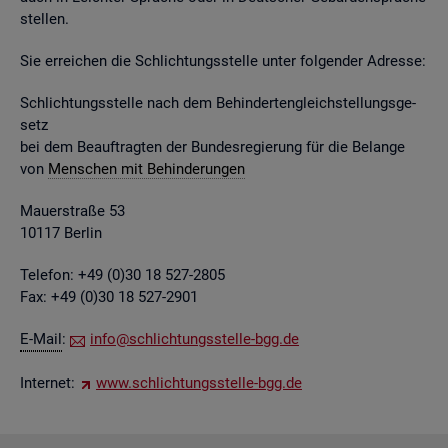
stel­len.
Sie er­rei­chen die Schlich­tungs­stel­le unter fol­gen­der Adres­se:
Schlich­tungs­stel­le nach dem Be­hin­der­ten­gleich­stel­lungs­ge­
setz
bei dem Be­auf­trag­ten der Bun­des­re­gie­rung für die Be­lan­ge
von
Men­schen mit Be­hin­de­run­gen
Mau­er­stra­ße 53
10117 Ber­lin
Te­le­fon: +49 (0)30 18 527-2805
Fax: +49 (0)30 18 527-2901
E-Mail
:
info@​sch​lich​tung​sste​lle-​bgg.​de
In­ter­net:
www.​sch​lich​tung​sste​lle-​bgg.​de