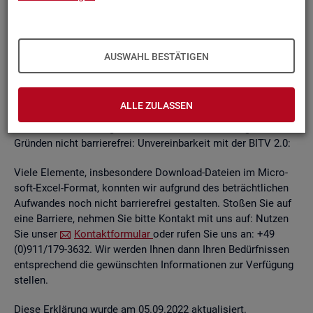
un­ab­hän­gi­gen
BITV
2.0-Tests
, die im Rah­men der Wei­ter­ent­
wick­lung an je­wei­li­gen Teil­be­rei­chen des In­ter­net­auf­tritts
kon­ti­nu­ier­lich durch­ge­führt wer­den.
AUSWAHL BESTÄTIGEN
Die Web­sei­ten sind mit den ge­nann­ten An­for­de­run­gen teil­
wei­se ver­ein­bar. Die Bun­des­agen­tur für Ar­beit ist be­müht, die
ver­blei­ben­den Bar­rie­ren schnellst­mög­lich zu be­he­ben.
ALLE ZULASSEN
Die nach­ste­hend auf­ge­führ­ten In­hal­te sind aus fol­gen­den
Grün­den nicht bar­rie­re­frei: Un­ver­ein­bar­keit mit der BITV 2.0:
Viele Ele­men­te, ins­be­son­de­re Down­load-Da­tei­en im Mi­cro­
soft-Excel-For­mat, konn­ten wir auf­grund des be­trächt­li­chen
Auf­wan­des noch nicht bar­rie­re­frei ge­stal­ten. Sto­ßen Sie auf
eine Bar­rie­re, neh­men Sie bitte Kon­takt mit uns auf: Nut­zen
Sie unser
Kon­takt­for­mu­lar
oder rufen Sie uns an: +49
(0)911/179-3632. Wir wer­den Ihnen dann Ihren Be­dürf­nis­sen
ent­spre­chend die ge­wünsch­ten In­for­ma­tio­nen zur Ver­fü­gung
stel­len.
Diese Er­klä­rung wurde am 05.09.2022 ak­tua­li­siert.