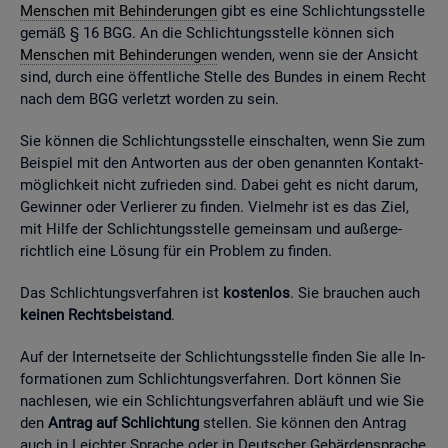
Men­schen mit Be­hin­de­run­gen
gibt es eine Schlich­tungs­stel­le
gemäß § 16 BGG. An die Schlich­tungs­stel­le kön­nen sich
Men­schen mit Be­hin­de­run­gen
wen­den, wenn sie der An­sicht
sind, durch eine öf­fent­li­che Stel­le des Bun­des in einem Recht
nach dem BGG ver­letzt wor­den zu sein.
Sie kön­nen die Schlich­tungs­stel­le ein­schal­ten, wenn Sie zum
Bei­spiel mit den Ant­wor­ten aus der oben ge­nann­ten Kon­takt­
mög­lich­keit nicht zu­frie­den sind. Dabei geht es nicht darum,
Ge­win­ner oder Ver­lie­rer zu fin­den. Viel­mehr ist es das Ziel,
mit Hilfe der Schlich­tungs­stel­le ge­mein­sam und au­ßer­ge­
richt­lich eine Lö­sung für ein Pro­blem zu fin­den.
Das Schlich­tungs­ver­fah­ren ist
kos­ten­los
. Sie brau­chen auch
kei­nen Rechts­bei­stand
.
Auf der In­ter­net­sei­te der Schlich­tungs­stel­le fin­den Sie alle In­
for­ma­tio­nen zum Schlich­tungs­ver­fah­ren. Dort kön­nen Sie
nach­le­sen, wie ein Schlich­tungs­ver­fah­ren ab­läuft und wie Sie
den
An­trag auf Schlich­tung
stel­len. Sie kön­nen den An­trag
auch in Leich­ter Spra­che oder in Deut­scher Ge­bär­den­spra­che