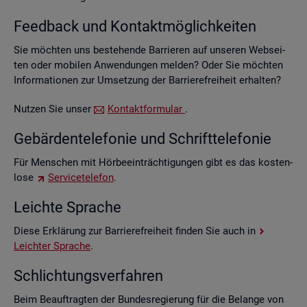
Feed­back und Kon­takt­mög­lich­kei­ten
Sie möch­ten uns be­stehen­de Bar­rie­ren auf un­se­ren Web­sei­
ten oder mo­bi­len An­wen­dun­gen mel­den? Oder Sie möch­ten
In­for­ma­tio­nen zur Um­set­zung der Bar­rie­re­frei­heit er­hal­ten?
Nut­zen Sie unser
Kon­takt­for­mu­lar
.
Ge­bär­den­te­le­fo­nie und Schrift­te­le­fo­nie
Für Men­schen mit Hör­be­ein­träch­ti­gun­gen gibt es das kos­ten­
lo­se
Ser­vice­te­le­fon
.
Leich­te Spra­che
Diese Er­klä­rung zur Bar­rie­re­frei­heit fin­den Sie auch in
Leich­ter Spra­che
.
Schlich­tungs­ver­fah­ren
Beim Be­auf­trag­ten der Bun­des­re­gie­rung für die Be­lan­ge von