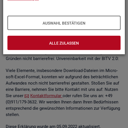
un­ab­hän­gi­gen
BITV
2.0-Tests
, die im Rah­men der Wei­ter­ent­
wick­lung an je­wei­li­gen Teil­be­rei­chen des In­ter­net­auf­tritts
kon­ti­nu­ier­lich durch­ge­führt wer­den.
AUSWAHL BESTÄTIGEN
Die Web­sei­ten sind mit den ge­nann­ten An­for­de­run­gen teil­
wei­se ver­ein­bar. Die Bun­des­agen­tur für Ar­beit ist be­müht, die
ver­blei­ben­den Bar­rie­ren schnellst­mög­lich zu be­he­ben.
ALLE ZULASSEN
Die nach­ste­hend auf­ge­führ­ten In­hal­te sind aus fol­gen­den
Grün­den nicht bar­rie­re­frei: Un­ver­ein­bar­keit mit der BITV 2.0:
Viele Ele­men­te, ins­be­son­de­re Down­load-Da­tei­en im Mi­cro­
soft-Excel-For­mat, konn­ten wir auf­grund des be­trächt­li­chen
Auf­wan­des noch nicht bar­rie­re­frei ge­stal­ten. Sto­ßen Sie auf
eine Bar­rie­re, neh­men Sie bitte Kon­takt mit uns auf: Nut­zen
Sie unser
Kon­takt­for­mu­lar
oder rufen Sie uns an: +49
(0)911/179-3632. Wir wer­den Ihnen dann Ihren Be­dürf­nis­sen
ent­spre­chend die ge­wünsch­ten In­for­ma­tio­nen zur Ver­fü­gung
stel­len.
Diese Er­klä­rung wurde am 05.09.2022 ak­tua­li­siert.