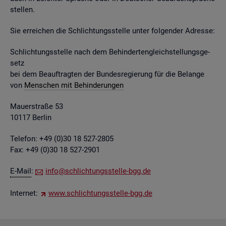
stel­len.
Sie er­rei­chen die Schlich­tungs­stel­le unter fol­gen­der Adres­se:
Schlich­tungs­stel­le nach dem Be­hin­der­ten­gleich­stel­lungs­ge­
setz
bei dem Be­auf­trag­ten der Bun­des­re­gie­rung für die Be­lan­ge
von
Men­schen mit Be­hin­de­run­gen
Mau­er­stra­ße 53
10117 Ber­lin
Te­le­fon: +49 (0)30 18 527-2805
Fax: +49 (0)30 18 527-2901
E-Mail
:
info@​sch​lich​tung​sste​lle-​bgg.​de
In­ter­net:
www.​sch​lich​tung​sste​lle-​bgg.​de