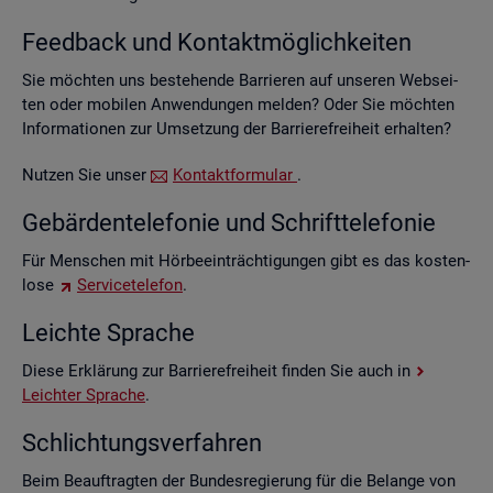
Feed­back und Kon­takt­mög­lich­kei­ten
Sie möch­ten uns be­stehen­de Bar­rie­ren auf un­se­ren Web­sei­
ten oder mo­bi­len An­wen­dun­gen mel­den? Oder Sie möch­ten
In­for­ma­tio­nen zur Um­set­zung der Bar­rie­re­frei­heit er­hal­ten?
Nut­zen Sie unser
Kon­takt­for­mu­lar
.
Ge­bär­den­te­le­fo­nie und Schrift­te­le­fo­nie
Für Men­schen mit Hör­be­ein­träch­ti­gun­gen gibt es das kos­ten­
lo­se
Ser­vice­te­le­fon
.
Leich­te Spra­che
Diese Er­klä­rung zur Bar­rie­re­frei­heit fin­den Sie auch in
Leich­ter Spra­che
.
Schlich­tungs­ver­fah­ren
Beim Be­auf­trag­ten der Bun­des­re­gie­rung für die Be­lan­ge von