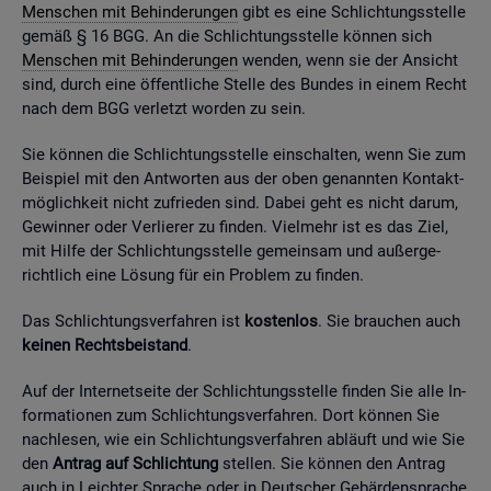
Men­schen mit Be­hin­de­run­gen
gibt es eine Schlich­tungs­stel­le
gemäß § 16 BGG. An die Schlich­tungs­stel­le kön­nen sich
Men­schen mit Be­hin­de­run­gen
wen­den, wenn sie der An­sicht
sind, durch eine öf­fent­li­che Stel­le des Bun­des in einem Recht
nach dem BGG ver­letzt wor­den zu sein.
Sie kön­nen die Schlich­tungs­stel­le ein­schal­ten, wenn Sie zum
Bei­spiel mit den Ant­wor­ten aus der oben ge­nann­ten Kon­takt­
mög­lich­keit nicht zu­frie­den sind. Dabei geht es nicht darum,
Ge­win­ner oder Ver­lie­rer zu fin­den. Viel­mehr ist es das Ziel,
mit Hilfe der Schlich­tungs­stel­le ge­mein­sam und au­ßer­ge­
richt­lich eine Lö­sung für ein Pro­blem zu fin­den.
Das Schlich­tungs­ver­fah­ren ist
kos­ten­los
. Sie brau­chen auch
kei­nen Rechts­bei­stand
.
Auf der In­ter­net­sei­te der Schlich­tungs­stel­le fin­den Sie alle In­
for­ma­tio­nen zum Schlich­tungs­ver­fah­ren. Dort kön­nen Sie
nach­le­sen, wie ein Schlich­tungs­ver­fah­ren ab­läuft und wie Sie
den
An­trag auf Schlich­tung
stel­len. Sie kön­nen den An­trag
auch in Leich­ter Spra­che oder in Deut­scher Ge­bär­den­spra­che