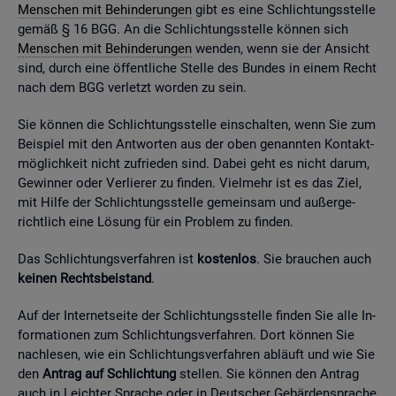
Men­schen mit Be­hin­de­run­gen
gibt es eine Schlich­tungs­stel­le
gemäß § 16 BGG. An die Schlich­tungs­stel­le kön­nen sich
Men­schen mit Be­hin­de­run­gen
wen­den, wenn sie der An­sicht
sind, durch eine öf­fent­li­che Stel­le des Bun­des in einem Recht
nach dem BGG ver­letzt wor­den zu sein.
Sie kön­nen die Schlich­tungs­stel­le ein­schal­ten, wenn Sie zum
Bei­spiel mit den Ant­wor­ten aus der oben ge­nann­ten Kon­takt­
mög­lich­keit nicht zu­frie­den sind. Dabei geht es nicht darum,
Ge­win­ner oder Ver­lie­rer zu fin­den. Viel­mehr ist es das Ziel,
mit Hilfe der Schlich­tungs­stel­le ge­mein­sam und au­ßer­ge­
richt­lich eine Lö­sung für ein Pro­blem zu fin­den.
Das Schlich­tungs­ver­fah­ren ist
kos­ten­los
. Sie brau­chen auch
kei­nen Rechts­bei­stand
.
Auf der In­ter­net­sei­te der Schlich­tungs­stel­le fin­den Sie alle In­
for­ma­tio­nen zum Schlich­tungs­ver­fah­ren. Dort kön­nen Sie
nach­le­sen, wie ein Schlich­tungs­ver­fah­ren ab­läuft und wie Sie
den
An­trag auf Schlich­tung
stel­len. Sie kön­nen den An­trag
auch in Leich­ter Spra­che oder in Deut­scher Ge­bär­den­spra­che