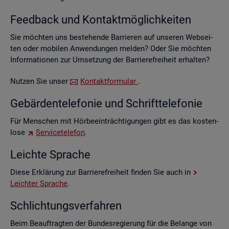
Feed­back und Kon­takt­mög­lich­kei­ten
Sie möch­ten uns be­stehen­de Bar­rie­ren auf un­se­ren Web­sei­
ten oder mo­bi­len An­wen­dun­gen mel­den? Oder Sie möch­ten
In­for­ma­tio­nen zur Um­set­zung der Bar­rie­re­frei­heit er­hal­ten?
Nut­zen Sie unser
Kon­takt­for­mu­lar
.
Ge­bär­den­te­le­fo­nie und Schrift­te­le­fo­nie
Für Men­schen mit Hör­be­ein­träch­ti­gun­gen gibt es das kos­ten­
lo­se
Ser­vice­te­le­fon
.
Leich­te Spra­che
Diese Er­klä­rung zur Bar­rie­re­frei­heit fin­den Sie auch in
Leich­ter Spra­che
.
Schlich­tungs­ver­fah­ren
Beim Be­auf­trag­ten der Bun­des­re­gie­rung für die Be­lan­ge von