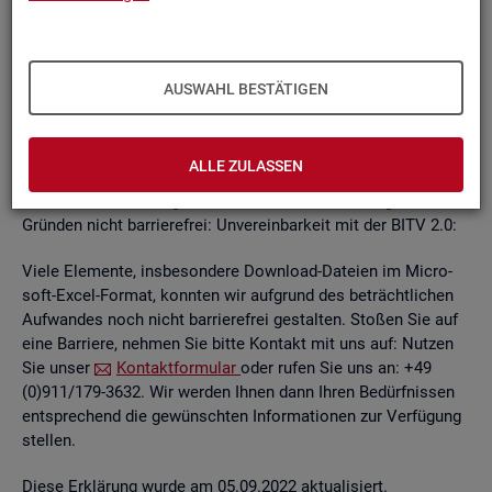
un­ab­hän­gi­gen
BITV
2.0-Tests
, die im Rah­men der Wei­ter­ent­
wick­lung an je­wei­li­gen Teil­be­rei­chen des In­ter­net­auf­tritts
kon­ti­nu­ier­lich durch­ge­führt wer­den.
AUSWAHL BESTÄTIGEN
Die Web­sei­ten sind mit den ge­nann­ten An­for­de­run­gen teil­
wei­se ver­ein­bar. Die Bun­des­agen­tur für Ar­beit ist be­müht, die
ver­blei­ben­den Bar­rie­ren schnellst­mög­lich zu be­he­ben.
ALLE ZULASSEN
Die nach­ste­hend auf­ge­führ­ten In­hal­te sind aus fol­gen­den
Grün­den nicht bar­rie­re­frei: Un­ver­ein­bar­keit mit der BITV 2.0:
Viele Ele­men­te, ins­be­son­de­re Down­load-Da­tei­en im Mi­cro­
soft-Excel-For­mat, konn­ten wir auf­grund des be­trächt­li­chen
Auf­wan­des noch nicht bar­rie­re­frei ge­stal­ten. Sto­ßen Sie auf
eine Bar­rie­re, neh­men Sie bitte Kon­takt mit uns auf: Nut­zen
Sie unser
Kon­takt­for­mu­lar
oder rufen Sie uns an: +49
(0)911/179-3632. Wir wer­den Ihnen dann Ihren Be­dürf­nis­sen
ent­spre­chend die ge­wünsch­ten In­for­ma­tio­nen zur Ver­fü­gung
stel­len.
Diese Er­klä­rung wurde am 05.09.2022 ak­tua­li­siert.