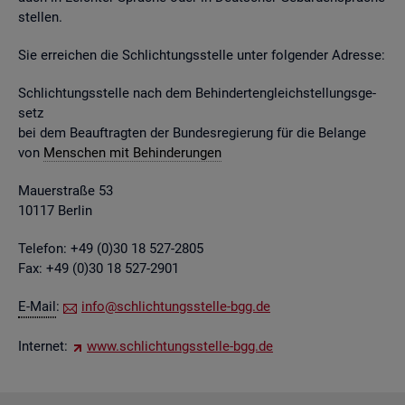
stel­len.
Sie er­rei­chen die Schlich­tungs­stel­le unter fol­gen­der Adres­se:
Schlich­tungs­stel­le nach dem Be­hin­der­ten­gleich­stel­lungs­ge­
setz
bei dem Be­auf­trag­ten der Bun­des­re­gie­rung für die Be­lan­ge
von
Men­schen mit Be­hin­de­run­gen
Mau­er­stra­ße 53
10117 Ber­lin
Te­le­fon: +49 (0)30 18 527-2805
Fax: +49 (0)30 18 527-2901
E-Mail
:
info@​sch​lich​tung​sste​lle-​bgg.​de
In­ter­net:
www.​sch​lich​tung​sste​lle-​bgg.​de