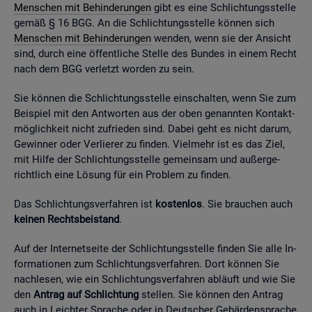
Men­schen mit Be­hin­de­run­gen
gibt es eine Schlich­tungs­stel­le
gemäß § 16 BGG. An die Schlich­tungs­stel­le kön­nen sich
Men­schen mit Be­hin­de­run­gen
wen­den, wenn sie der An­sicht
sind, durch eine öf­fent­li­che Stel­le des Bun­des in einem Recht
nach dem BGG ver­letzt wor­den zu sein.
Sie kön­nen die Schlich­tungs­stel­le ein­schal­ten, wenn Sie zum
Bei­spiel mit den Ant­wor­ten aus der oben ge­nann­ten Kon­takt­
mög­lich­keit nicht zu­frie­den sind. Dabei geht es nicht darum,
Ge­win­ner oder Ver­lie­rer zu fin­den. Viel­mehr ist es das Ziel,
mit Hilfe der Schlich­tungs­stel­le ge­mein­sam und au­ßer­ge­
richt­lich eine Lö­sung für ein Pro­blem zu fin­den.
Das Schlich­tungs­ver­fah­ren ist
kos­ten­los
. Sie brau­chen auch
kei­nen Rechts­bei­stand
.
Auf der In­ter­net­sei­te der Schlich­tungs­stel­le fin­den Sie alle In­
for­ma­tio­nen zum Schlich­tungs­ver­fah­ren. Dort kön­nen Sie
nach­le­sen, wie ein Schlich­tungs­ver­fah­ren ab­läuft und wie Sie
den
An­trag auf Schlich­tung
stel­len. Sie kön­nen den An­trag
auch in Leich­ter Spra­che oder in Deut­scher Ge­bär­den­spra­che