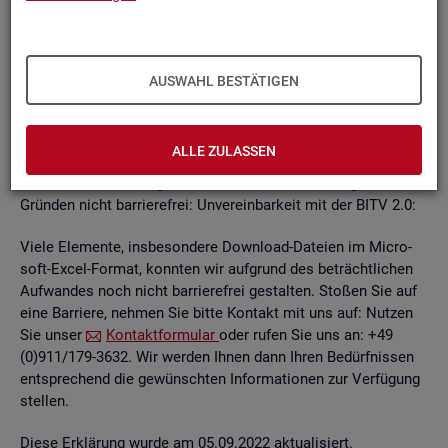
un­ab­hän­gi­gen
BITV
2.0-Tests
, die im Rah­men der Wei­ter­ent­
wick­lung an je­wei­li­gen Teil­be­rei­chen des In­ter­net­auf­tritts
kon­ti­nu­ier­lich durch­ge­führt wer­den.
AUSWAHL BESTÄTIGEN
Die Web­sei­ten sind mit den ge­nann­ten An­for­de­run­gen teil­
wei­se ver­ein­bar. Die Bun­des­agen­tur für Ar­beit ist be­müht, die
ver­blei­ben­den Bar­rie­ren schnellst­mög­lich zu be­he­ben.
ALLE ZULASSEN
Die nach­ste­hend auf­ge­führ­ten In­hal­te sind aus fol­gen­den
Grün­den nicht bar­rie­re­frei: Un­ver­ein­bar­keit mit der BITV 2.0:
Viele Ele­men­te, ins­be­son­de­re Down­load-Da­tei­en im Mi­cro­
soft-Excel-For­mat, konn­ten wir auf­grund des be­trächt­li­chen
Auf­wan­des noch nicht bar­rie­re­frei ge­stal­ten. Sto­ßen Sie auf
eine Bar­rie­re, neh­men Sie bitte Kon­takt mit uns auf: Nut­zen
Sie unser
Kon­takt­for­mu­lar
oder rufen Sie uns an: +49
(0)911/179-3632. Wir wer­den Ihnen dann Ihren Be­dürf­nis­sen
ent­spre­chend die ge­wünsch­ten In­for­ma­tio­nen zur Ver­fü­gung
stel­len.
Diese Er­klä­rung wurde am 05.09.2022 ak­tua­li­siert.