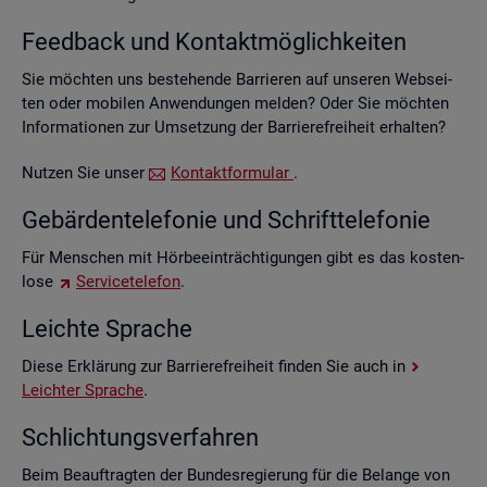
Feed­back und Kon­takt­mög­lich­kei­ten
Sie möch­ten uns be­stehen­de Bar­rie­ren auf un­se­ren Web­sei­
ten oder mo­bi­len An­wen­dun­gen mel­den? Oder Sie möch­ten
In­for­ma­tio­nen zur Um­set­zung der Bar­rie­re­frei­heit er­hal­ten?
Nut­zen Sie unser
Kon­takt­for­mu­lar
.
Ge­bär­den­te­le­fo­nie und Schrift­te­le­fo­nie
Für Men­schen mit Hör­be­ein­träch­ti­gun­gen gibt es das kos­ten­
lo­se
Ser­vice­te­le­fon
.
Leich­te Spra­che
Diese Er­klä­rung zur Bar­rie­re­frei­heit fin­den Sie auch in
Leich­ter Spra­che
.
Schlich­tungs­ver­fah­ren
Beim Be­auf­trag­ten der Bun­des­re­gie­rung für die Be­lan­ge von