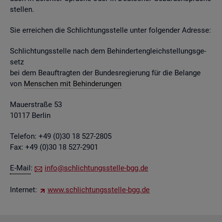
stel­len.
Sie er­rei­chen die Schlich­tungs­stel­le unter fol­gen­der Adres­se:
Schlich­tungs­stel­le nach dem Be­hin­der­ten­gleich­stel­lungs­ge­
setz
bei dem Be­auf­trag­ten der Bun­des­re­gie­rung für die Be­lan­ge
von
Men­schen mit Be­hin­de­run­gen
Mau­er­stra­ße 53
10117 Ber­lin
Te­le­fon: +49 (0)30 18 527-2805
Fax: +49 (0)30 18 527-2901
E-Mail
:
info@​sch​lich​tung​sste​lle-​bgg.​de
In­ter­net:
www.​sch​lich​tung​sste​lle-​bgg.​de