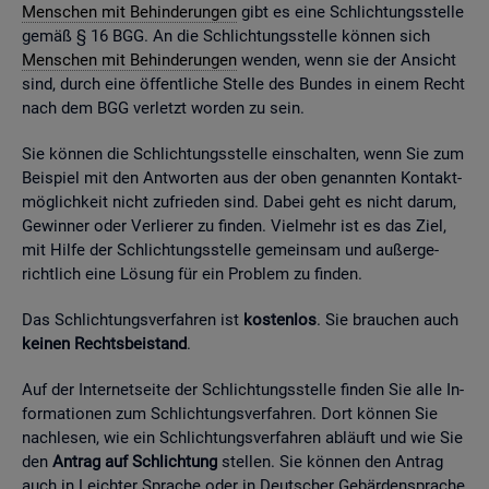
Men­schen mit Be­hin­de­run­gen
gibt es eine Schlich­tungs­stel­le
gemäß § 16 BGG. An die Schlich­tungs­stel­le kön­nen sich
Men­schen mit Be­hin­de­run­gen
wen­den, wenn sie der An­sicht
sind, durch eine öf­fent­li­che Stel­le des Bun­des in einem Recht
nach dem BGG ver­letzt wor­den zu sein.
Sie kön­nen die Schlich­tungs­stel­le ein­schal­ten, wenn Sie zum
Bei­spiel mit den Ant­wor­ten aus der oben ge­nann­ten Kon­takt­
mög­lich­keit nicht zu­frie­den sind. Dabei geht es nicht darum,
Ge­win­ner oder Ver­lie­rer zu fin­den. Viel­mehr ist es das Ziel,
mit Hilfe der Schlich­tungs­stel­le ge­mein­sam und au­ßer­ge­
richt­lich eine Lö­sung für ein Pro­blem zu fin­den.
Das Schlich­tungs­ver­fah­ren ist
kos­ten­los
. Sie brau­chen auch
kei­nen Rechts­bei­stand
.
Auf der In­ter­net­sei­te der Schlich­tungs­stel­le fin­den Sie alle In­
for­ma­tio­nen zum Schlich­tungs­ver­fah­ren. Dort kön­nen Sie
nach­le­sen, wie ein Schlich­tungs­ver­fah­ren ab­läuft und wie Sie
den
An­trag auf Schlich­tung
stel­len. Sie kön­nen den An­trag
auch in Leich­ter Spra­che oder in Deut­scher Ge­bär­den­spra­che