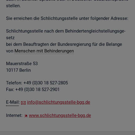
stel­len.
Sie er­rei­chen die Schlich­tungs­stel­le unter fol­gen­der Adres­se:
Schlich­tungs­stel­le nach dem Be­hin­der­ten­gleich­stel­lungs­ge­
setz
bei dem Be­auf­trag­ten der Bun­des­re­gie­rung für die Be­lan­ge
von
Men­schen mit Be­hin­de­run­gen
Mau­er­stra­ße 53
10117 Ber­lin
Te­le­fon: +49 (0)30 18 527-2805
Fax: +49 (0)30 18 527-2901
E-Mail
:
info@​sch​lich​tung​sste​lle-​bgg.​de
In­ter­net:
www.​sch​lich​tung​sste​lle-​bgg.​de