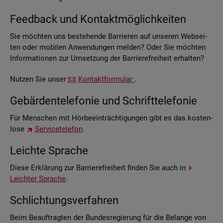
Feed­back und Kon­takt­mög­lich­kei­ten
Sie möch­ten uns be­stehen­de Bar­rie­ren auf un­se­ren Web­sei­
ten oder mo­bi­len An­wen­dun­gen mel­den? Oder Sie möch­ten
In­for­ma­tio­nen zur Um­set­zung der Bar­rie­re­frei­heit er­hal­ten?
Nut­zen Sie unser
Kon­takt­for­mu­lar
.
Ge­bär­den­te­le­fo­nie und Schrift­te­le­fo­nie
Für Men­schen mit Hör­be­ein­träch­ti­gun­gen gibt es das kos­ten­
lo­se
Ser­vice­te­le­fon
.
Leich­te Spra­che
Diese Er­klä­rung zur Bar­rie­re­frei­heit fin­den Sie auch in
Leich­ter Spra­che
.
Schlich­tungs­ver­fah­ren
Beim Be­auf­trag­ten der Bun­des­re­gie­rung für die Be­lan­ge von