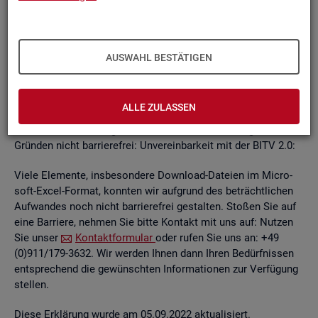
un­ab­hän­gi­gen
BITV
2.0-Tests
, die im Rah­men der Wei­ter­ent­
wick­lung an je­wei­li­gen Teil­be­rei­chen des In­ter­net­auf­tritts
kon­ti­nu­ier­lich durch­ge­führt wer­den.
AUSWAHL BESTÄTIGEN
Die Web­sei­ten sind mit den ge­nann­ten An­for­de­run­gen teil­
wei­se ver­ein­bar. Die Bun­des­agen­tur für Ar­beit ist be­müht, die
ver­blei­ben­den Bar­rie­ren schnellst­mög­lich zu be­he­ben.
ALLE ZULASSEN
Die nach­ste­hend auf­ge­führ­ten In­hal­te sind aus fol­gen­den
Grün­den nicht bar­rie­re­frei: Un­ver­ein­bar­keit mit der BITV 2.0:
Viele Ele­men­te, ins­be­son­de­re Down­load-Da­tei­en im Mi­cro­
soft-Excel-For­mat, konn­ten wir auf­grund des be­trächt­li­chen
Auf­wan­des noch nicht bar­rie­re­frei ge­stal­ten. Sto­ßen Sie auf
eine Bar­rie­re, neh­men Sie bitte Kon­takt mit uns auf: Nut­zen
Sie unser
Kon­takt­for­mu­lar
oder rufen Sie uns an: +49
(0)911/179-3632. Wir wer­den Ihnen dann Ihren Be­dürf­nis­sen
ent­spre­chend die ge­wünsch­ten In­for­ma­tio­nen zur Ver­fü­gung
stel­len.
Diese Er­klä­rung wurde am 05.09.2022 ak­tua­li­siert.