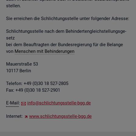
stel­len.
Sie er­rei­chen die Schlich­tungs­stel­le unter fol­gen­der Adres­se:
Schlich­tungs­stel­le nach dem Be­hin­der­ten­gleich­stel­lungs­ge­
setz
bei dem Be­auf­trag­ten der Bun­des­re­gie­rung für die Be­lan­ge
von
Men­schen mit Be­hin­de­run­gen
Mau­er­stra­ße 53
10117 Ber­lin
Te­le­fon: +49 (0)30 18 527-2805
Fax: +49 (0)30 18 527-2901
E-Mail
:
info@​sch​lich​tung​sste​lle-​bgg.​de
In­ter­net:
www.​sch​lich​tung​sste​lle-​bgg.​de