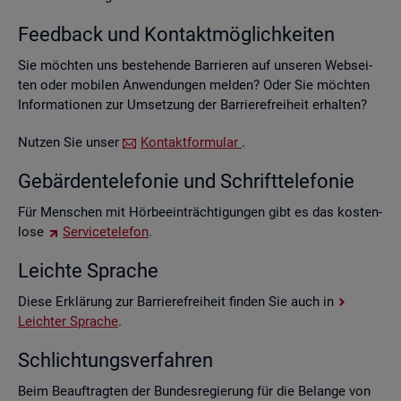
Feed­back und Kon­takt­mög­lich­kei­ten
Sie möch­ten uns be­stehen­de Bar­rie­ren auf un­se­ren Web­sei­
ten oder mo­bi­len An­wen­dun­gen mel­den? Oder Sie möch­ten
In­for­ma­tio­nen zur Um­set­zung der Bar­rie­re­frei­heit er­hal­ten?
Nut­zen Sie unser
Kon­takt­for­mu­lar
.
Ge­bär­den­te­le­fo­nie und Schrift­te­le­fo­nie
Für Men­schen mit Hör­be­ein­träch­ti­gun­gen gibt es das kos­ten­
lo­se
Ser­vice­te­le­fon
.
Leich­te Spra­che
Diese Er­klä­rung zur Bar­rie­re­frei­heit fin­den Sie auch in
Leich­ter Spra­che
.
Schlich­tungs­ver­fah­ren
Beim Be­auf­trag­ten der Bun­des­re­gie­rung für die Be­lan­ge von