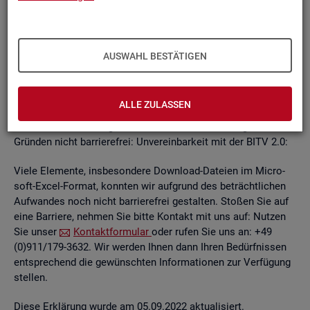
un­ab­hän­gi­gen
BITV
2.0-Tests
, die im Rah­men der Wei­ter­ent­
wick­lung an je­wei­li­gen Teil­be­rei­chen des In­ter­net­auf­tritts
kon­ti­nu­ier­lich durch­ge­führt wer­den.
AUSWAHL BESTÄTIGEN
Die Web­sei­ten sind mit den ge­nann­ten An­for­de­run­gen teil­
wei­se ver­ein­bar. Die Bun­des­agen­tur für Ar­beit ist be­müht, die
ver­blei­ben­den Bar­rie­ren schnellst­mög­lich zu be­he­ben.
ALLE ZULASSEN
Die nach­ste­hend auf­ge­führ­ten In­hal­te sind aus fol­gen­den
Grün­den nicht bar­rie­re­frei: Un­ver­ein­bar­keit mit der BITV 2.0:
Viele Ele­men­te, ins­be­son­de­re Down­load-Da­tei­en im Mi­cro­
soft-Excel-For­mat, konn­ten wir auf­grund des be­trächt­li­chen
Auf­wan­des noch nicht bar­rie­re­frei ge­stal­ten. Sto­ßen Sie auf
eine Bar­rie­re, neh­men Sie bitte Kon­takt mit uns auf: Nut­zen
Sie unser
Kon­takt­for­mu­lar
oder rufen Sie uns an: +49
(0)911/179-3632. Wir wer­den Ihnen dann Ihren Be­dürf­nis­sen
ent­spre­chend die ge­wünsch­ten In­for­ma­tio­nen zur Ver­fü­gung
stel­len.
Diese Er­klä­rung wurde am 05.09.2022 ak­tua­li­siert.