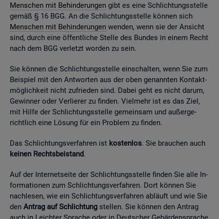
Men­schen mit Be­hin­de­run­gen
gibt es eine Schlich­tungs­stel­le
gemäß § 16 BGG. An die Schlich­tungs­stel­le kön­nen sich
Men­schen mit Be­hin­de­run­gen
wen­den, wenn sie der An­sicht
sind, durch eine öf­fent­li­che Stel­le des Bun­des in einem Recht
nach dem BGG ver­letzt wor­den zu sein.
Sie kön­nen die Schlich­tungs­stel­le ein­schal­ten, wenn Sie zum
Bei­spiel mit den Ant­wor­ten aus der oben ge­nann­ten Kon­takt­
mög­lich­keit nicht zu­frie­den sind. Dabei geht es nicht darum,
Ge­win­ner oder Ver­lie­rer zu fin­den. Viel­mehr ist es das Ziel,
mit Hilfe der Schlich­tungs­stel­le ge­mein­sam und au­ßer­ge­
richt­lich eine Lö­sung für ein Pro­blem zu fin­den.
Das Schlich­tungs­ver­fah­ren ist
kos­ten­los
. Sie brau­chen auch
kei­nen Rechts­bei­stand
.
Auf der In­ter­net­sei­te der Schlich­tungs­stel­le fin­den Sie alle In­
for­ma­tio­nen zum Schlich­tungs­ver­fah­ren. Dort kön­nen Sie
nach­le­sen, wie ein Schlich­tungs­ver­fah­ren ab­läuft und wie Sie
den
An­trag auf Schlich­tung
stel­len. Sie kön­nen den An­trag
auch in Leich­ter Spra­che oder in Deut­scher Ge­bär­den­spra­che