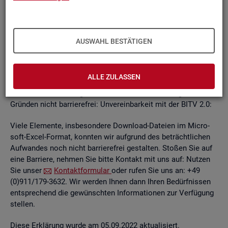
un­ab­hän­gi­gen
BITV
2.0-Tests
, die im Rah­men der Wei­ter­ent­
wick­lung an je­wei­li­gen Teil­be­rei­chen des In­ter­net­auf­tritts
kon­ti­nu­ier­lich durch­ge­führt wer­den.
AUSWAHL BESTÄTIGEN
Die Web­sei­ten sind mit den ge­nann­ten An­for­de­run­gen teil­
wei­se ver­ein­bar. Die Bun­des­agen­tur für Ar­beit ist be­müht, die
ver­blei­ben­den Bar­rie­ren schnellst­mög­lich zu be­he­ben.
ALLE ZULASSEN
Die nach­ste­hend auf­ge­führ­ten In­hal­te sind aus fol­gen­den
Grün­den nicht bar­rie­re­frei: Un­ver­ein­bar­keit mit der BITV 2.0:
Viele Ele­men­te, ins­be­son­de­re Down­load-Da­tei­en im Mi­cro­
soft-Excel-For­mat, konn­ten wir auf­grund des be­trächt­li­chen
Auf­wan­des noch nicht bar­rie­re­frei ge­stal­ten. Sto­ßen Sie auf
eine Bar­rie­re, neh­men Sie bitte Kon­takt mit uns auf: Nut­zen
Sie unser
Kon­takt­for­mu­lar
oder rufen Sie uns an: +49
(0)911/179-3632. Wir wer­den Ihnen dann Ihren Be­dürf­nis­sen
ent­spre­chend die ge­wünsch­ten In­for­ma­tio­nen zur Ver­fü­gung
stel­len.
Diese Er­klä­rung wurde am 05.09.2022 ak­tua­li­siert.