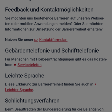
Feed­back und Kon­takt­mög­lich­kei­ten
Sie möch­ten uns be­stehen­de Bar­rie­ren auf un­se­ren Web­sei­
ten oder mo­bi­len An­wen­dun­gen mel­den? Oder Sie möch­ten
In­for­ma­tio­nen zur Um­set­zung der Bar­rie­re­frei­heit er­hal­ten?
Nut­zen Sie unser
Kon­takt­for­mu­lar
.
Ge­bär­den­te­le­fo­nie und Schrift­te­le­fo­nie
Für Men­schen mit Hör­be­ein­träch­ti­gun­gen gibt es das kos­ten­
lo­se
Ser­vice­te­le­fon
.
Leich­te Spra­che
Diese Er­klä­rung zur Bar­rie­re­frei­heit fin­den Sie auch in
Leich­ter Spra­che
.
Schlich­tungs­ver­fah­ren
Beim Be­auf­trag­ten der Bun­des­re­gie­rung für die Be­lan­ge von