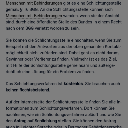
Men­schen mit Be­hin­de­run­gen
gibt es eine Schlich­tungs­stel­le
gemäß § 16 BGG. An die Schlich­tungs­stel­le kön­nen sich
Men­schen mit Be­hin­de­run­gen
wen­den, wenn sie der An­sicht
sind, durch eine öf­fent­li­che Stel­le des Bun­des in einem Recht
nach dem BGG ver­letzt wor­den zu sein.
Sie kön­nen die Schlich­tungs­stel­le ein­schal­ten, wenn Sie zum
Bei­spiel mit den Ant­wor­ten aus der oben ge­nann­ten Kon­takt­
mög­lich­keit nicht zu­frie­den sind. Dabei geht es nicht darum,
Ge­win­ner oder Ver­lie­rer zu fin­den. Viel­mehr ist es das Ziel,
mit Hilfe der Schlich­tungs­stel­le ge­mein­sam und au­ßer­ge­
richt­lich eine Lö­sung für ein Pro­blem zu fin­den.
Das Schlich­tungs­ver­fah­ren ist
kos­ten­los
. Sie brau­chen auch
kei­nen Rechts­bei­stand
.
Auf der In­ter­net­sei­te der Schlich­tungs­stel­le fin­den Sie alle In­
for­ma­tio­nen zum Schlich­tungs­ver­fah­ren. Dort kön­nen Sie
nach­le­sen, wie ein Schlich­tungs­ver­fah­ren ab­läuft und wie Sie
den
An­trag auf Schlich­tung
stel­len. Sie kön­nen den An­trag
auch in Leich­ter Spra­che oder in Deut­scher Ge­bär­den­spra­che