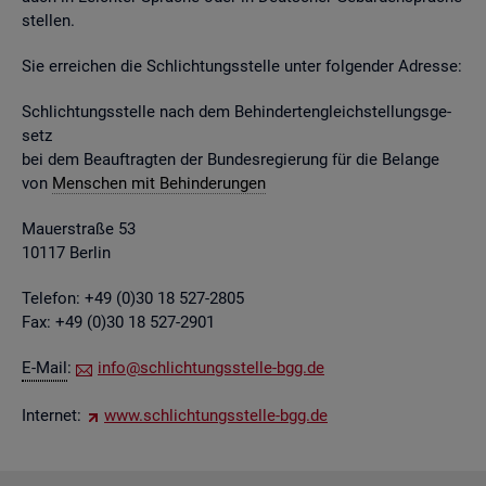
stel­len.
Sie er­rei­chen die Schlich­tungs­stel­le unter fol­gen­der Adres­se:
Schlich­tungs­stel­le nach dem Be­hin­der­ten­gleich­stel­lungs­ge­
setz
bei dem Be­auf­trag­ten der Bun­des­re­gie­rung für die Be­lan­ge
von
Men­schen mit Be­hin­de­run­gen
Mau­er­stra­ße 53
10117 Ber­lin
Te­le­fon: +49 (0)30 18 527-2805
Fax: +49 (0)30 18 527-2901
E-Mail
:
info@​sch​lich​tung​sste​lle-​bgg.​de
In­ter­net:
www.​sch​lich​tung​sste​lle-​bgg.​de