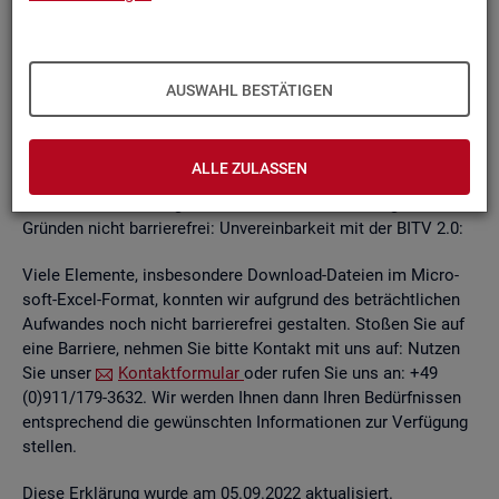
un­ab­hän­gi­gen
BITV
2.0-Tests
, die im Rah­men der Wei­ter­ent­
wick­lung an je­wei­li­gen Teil­be­rei­chen des In­ter­net­auf­tritts
kon­ti­nu­ier­lich durch­ge­führt wer­den.
AUSWAHL BESTÄTIGEN
Die Web­sei­ten sind mit den ge­nann­ten An­for­de­run­gen teil­
wei­se ver­ein­bar. Die Bun­des­agen­tur für Ar­beit ist be­müht, die
ver­blei­ben­den Bar­rie­ren schnellst­mög­lich zu be­he­ben.
ALLE ZULASSEN
Die nach­ste­hend auf­ge­führ­ten In­hal­te sind aus fol­gen­den
Grün­den nicht bar­rie­re­frei: Un­ver­ein­bar­keit mit der BITV 2.0:
Viele Ele­men­te, ins­be­son­de­re Down­load-Da­tei­en im Mi­cro­
soft-Excel-For­mat, konn­ten wir auf­grund des be­trächt­li­chen
Auf­wan­des noch nicht bar­rie­re­frei ge­stal­ten. Sto­ßen Sie auf
eine Bar­rie­re, neh­men Sie bitte Kon­takt mit uns auf: Nut­zen
Sie unser
Kon­takt­for­mu­lar
oder rufen Sie uns an: +49
(0)911/179-3632. Wir wer­den Ihnen dann Ihren Be­dürf­nis­sen
ent­spre­chend die ge­wünsch­ten In­for­ma­tio­nen zur Ver­fü­gung
stel­len.
Diese Er­klä­rung wurde am 05.09.2022 ak­tua­li­siert.