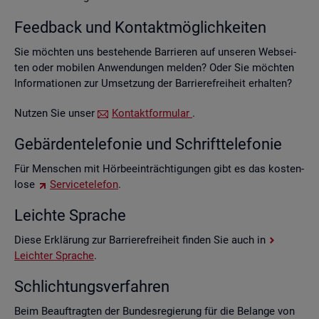
Feed­back und Kon­takt­mög­lich­kei­ten
Sie möch­ten uns be­stehen­de Bar­rie­ren auf un­se­ren Web­sei­
ten oder mo­bi­len An­wen­dun­gen mel­den? Oder Sie möch­ten
In­for­ma­tio­nen zur Um­set­zung der Bar­rie­re­frei­heit er­hal­ten?
Nut­zen Sie unser
Kon­takt­for­mu­lar
.
Ge­bär­den­te­le­fo­nie und Schrift­te­le­fo­nie
Für Men­schen mit Hör­be­ein­träch­ti­gun­gen gibt es das kos­ten­
lo­se
Ser­vice­te­le­fon
.
Leich­te Spra­che
Diese Er­klä­rung zur Bar­rie­re­frei­heit fin­den Sie auch in
Leich­ter Spra­che
.
Schlich­tungs­ver­fah­ren
Beim Be­auf­trag­ten der Bun­des­re­gie­rung für die Be­lan­ge von