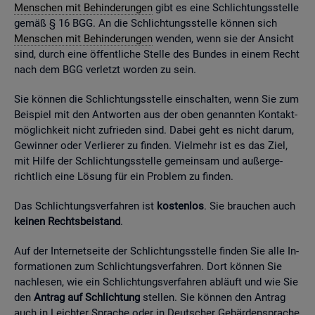
Men­schen mit Be­hin­de­run­gen
gibt es eine Schlich­tungs­stel­le
gemäß § 16 BGG. An die Schlich­tungs­stel­le kön­nen sich
Men­schen mit Be­hin­de­run­gen
wen­den, wenn sie der An­sicht
sind, durch eine öf­fent­li­che Stel­le des Bun­des in einem Recht
nach dem BGG ver­letzt wor­den zu sein.
Sie kön­nen die Schlich­tungs­stel­le ein­schal­ten, wenn Sie zum
Bei­spiel mit den Ant­wor­ten aus der oben ge­nann­ten Kon­takt­
mög­lich­keit nicht zu­frie­den sind. Dabei geht es nicht darum,
Ge­win­ner oder Ver­lie­rer zu fin­den. Viel­mehr ist es das Ziel,
mit Hilfe der Schlich­tungs­stel­le ge­mein­sam und au­ßer­ge­
richt­lich eine Lö­sung für ein Pro­blem zu fin­den.
Das Schlich­tungs­ver­fah­ren ist
kos­ten­los
. Sie brau­chen auch
kei­nen Rechts­bei­stand
.
Auf der In­ter­net­sei­te der Schlich­tungs­stel­le fin­den Sie alle In­
for­ma­tio­nen zum Schlich­tungs­ver­fah­ren. Dort kön­nen Sie
nach­le­sen, wie ein Schlich­tungs­ver­fah­ren ab­läuft und wie Sie
den
An­trag auf Schlich­tung
stel­len. Sie kön­nen den An­trag
auch in Leich­ter Spra­che oder in Deut­scher Ge­bär­den­spra­che