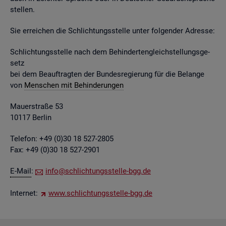
stel­len.
Sie er­rei­chen die Schlich­tungs­stel­le unter fol­gen­der Adres­se:
Schlich­tungs­stel­le nach dem Be­hin­der­ten­gleich­stel­lungs­ge­
setz
bei dem Be­auf­trag­ten der Bun­des­re­gie­rung für die Be­lan­ge
von
Men­schen mit Be­hin­de­run­gen
Mau­er­stra­ße 53
10117 Ber­lin
Te­le­fon: +49 (0)30 18 527-2805
Fax: +49 (0)30 18 527-2901
E-Mail
:
info@​sch​lich​tung​sste​lle-​bgg.​de
In­ter­net:
www.​sch​lich​tung​sste​lle-​bgg.​de