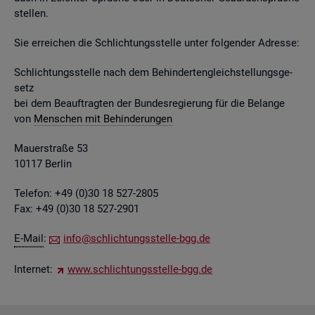
stel­len.
Sie er­rei­chen die Schlich­tungs­stel­le unter fol­gen­der Adres­se:
Schlich­tungs­stel­le nach dem Be­hin­der­ten­gleich­stel­lungs­ge­
setz
bei dem Be­auf­trag­ten der Bun­des­re­gie­rung für die Be­lan­ge
von
Men­schen mit Be­hin­de­run­gen
Mau­er­stra­ße 53
10117 Ber­lin
Te­le­fon: +49 (0)30 18 527-2805
Fax: +49 (0)30 18 527-2901
E-Mail
:
info@​sch​lich​tung​sste​lle-​bgg.​de
In­ter­net:
www.​sch​lich​tung​sste​lle-​bgg.​de