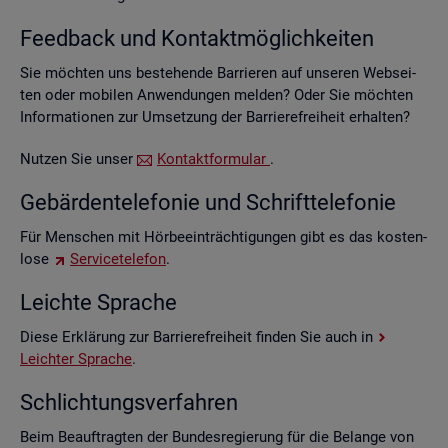
Feed­back und Kon­takt­mög­lich­kei­ten
Sie möch­ten uns be­stehen­de Bar­rie­ren auf un­se­ren Web­sei­
ten oder mo­bi­len An­wen­dun­gen mel­den? Oder Sie möch­ten
In­for­ma­tio­nen zur Um­set­zung der Bar­rie­re­frei­heit er­hal­ten?
Nut­zen Sie unser
Kon­takt­for­mu­lar
.
Ge­bär­den­te­le­fo­nie und Schrift­te­le­fo­nie
Für Men­schen mit Hör­be­ein­träch­ti­gun­gen gibt es das kos­ten­
lo­se
Ser­vice­te­le­fon
.
Leich­te Spra­che
Diese Er­klä­rung zur Bar­rie­re­frei­heit fin­den Sie auch in
Leich­ter Spra­che
.
Schlich­tungs­ver­fah­ren
Beim Be­auf­trag­ten der Bun­des­re­gie­rung für die Be­lan­ge von