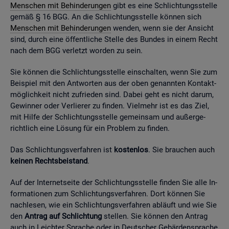
Men­schen mit Be­hin­de­run­gen
gibt es eine Schlich­tungs­stel­le
gemäß § 16 BGG. An die Schlich­tungs­stel­le kön­nen sich
Men­schen mit Be­hin­de­run­gen
wen­den, wenn sie der An­sicht
sind, durch eine öf­fent­li­che Stel­le des Bun­des in einem Recht
nach dem BGG ver­letzt wor­den zu sein.
Sie kön­nen die Schlich­tungs­stel­le ein­schal­ten, wenn Sie zum
Bei­spiel mit den Ant­wor­ten aus der oben ge­nann­ten Kon­takt­
mög­lich­keit nicht zu­frie­den sind. Dabei geht es nicht darum,
Ge­win­ner oder Ver­lie­rer zu fin­den. Viel­mehr ist es das Ziel,
mit Hilfe der Schlich­tungs­stel­le ge­mein­sam und au­ßer­ge­
richt­lich eine Lö­sung für ein Pro­blem zu fin­den.
Das Schlich­tungs­ver­fah­ren ist
kos­ten­los
. Sie brau­chen auch
kei­nen Rechts­bei­stand
.
Auf der In­ter­net­sei­te der Schlich­tungs­stel­le fin­den Sie alle In­
for­ma­tio­nen zum Schlich­tungs­ver­fah­ren. Dort kön­nen Sie
nach­le­sen, wie ein Schlich­tungs­ver­fah­ren ab­läuft und wie Sie
den
An­trag auf Schlich­tung
stel­len. Sie kön­nen den An­trag
auch in Leich­ter Spra­che oder in Deut­scher Ge­bär­den­spra­che