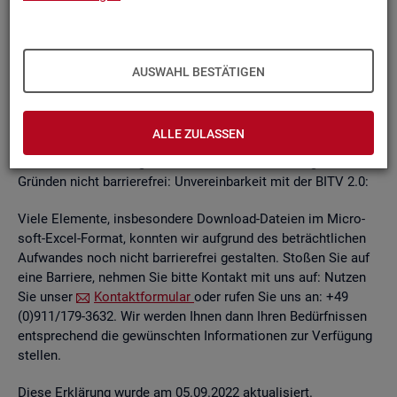
un­ab­hän­gi­gen
BITV
2.0-Tests
, die im Rah­men der Wei­ter­ent­
wick­lung an je­wei­li­gen Teil­be­rei­chen des In­ter­net­auf­tritts
kon­ti­nu­ier­lich durch­ge­führt wer­den.
AUSWAHL BESTÄTIGEN
Die Web­sei­ten sind mit den ge­nann­ten An­for­de­run­gen teil­
wei­se ver­ein­bar. Die Bun­des­agen­tur für Ar­beit ist be­müht, die
ver­blei­ben­den Bar­rie­ren schnellst­mög­lich zu be­he­ben.
ALLE ZULASSEN
Die nach­ste­hend auf­ge­führ­ten In­hal­te sind aus fol­gen­den
Grün­den nicht bar­rie­re­frei: Un­ver­ein­bar­keit mit der BITV 2.0:
Viele Ele­men­te, ins­be­son­de­re Down­load-Da­tei­en im Mi­cro­
soft-Excel-For­mat, konn­ten wir auf­grund des be­trächt­li­chen
Auf­wan­des noch nicht bar­rie­re­frei ge­stal­ten. Sto­ßen Sie auf
eine Bar­rie­re, neh­men Sie bitte Kon­takt mit uns auf: Nut­zen
Sie unser
Kon­takt­for­mu­lar
oder rufen Sie uns an: +49
(0)911/179-3632. Wir wer­den Ihnen dann Ihren Be­dürf­nis­sen
ent­spre­chend die ge­wünsch­ten In­for­ma­tio­nen zur Ver­fü­gung
stel­len.
Diese Er­klä­rung wurde am 05.09.2022 ak­tua­li­siert.