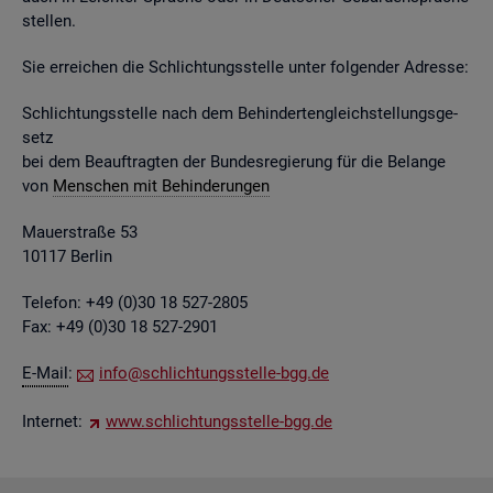
stel­len.
Sie er­rei­chen die Schlich­tungs­stel­le unter fol­gen­der Adres­se:
Schlich­tungs­stel­le nach dem Be­hin­der­ten­gleich­stel­lungs­ge­
setz
bei dem Be­auf­trag­ten der Bun­des­re­gie­rung für die Be­lan­ge
von
Men­schen mit Be­hin­de­run­gen
Mau­er­stra­ße 53
10117 Ber­lin
Te­le­fon: +49 (0)30 18 527-2805
Fax: +49 (0)30 18 527-2901
E-Mail
:
info@​sch​lich​tung​sste​lle-​bgg.​de
In­ter­net:
www.​sch​lich​tung​sste​lle-​bgg.​de