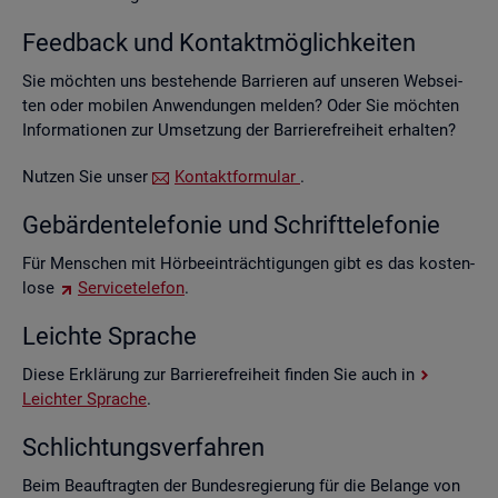
Feed­back und Kon­takt­mög­lich­kei­ten
Sie möch­ten uns be­stehen­de Bar­rie­ren auf un­se­ren Web­sei­
ten oder mo­bi­len An­wen­dun­gen mel­den? Oder Sie möch­ten
In­for­ma­tio­nen zur Um­set­zung der Bar­rie­re­frei­heit er­hal­ten?
Nut­zen Sie unser
Kon­takt­for­mu­lar
.
Ge­bär­den­te­le­fo­nie und Schrift­te­le­fo­nie
Für Men­schen mit Hör­be­ein­träch­ti­gun­gen gibt es das kos­ten­
lo­se
Ser­vice­te­le­fon
.
Leich­te Spra­che
Diese Er­klä­rung zur Bar­rie­re­frei­heit fin­den Sie auch in
Leich­ter Spra­che
.
Schlich­tungs­ver­fah­ren
Beim Be­auf­trag­ten der Bun­des­re­gie­rung für die Be­lan­ge von