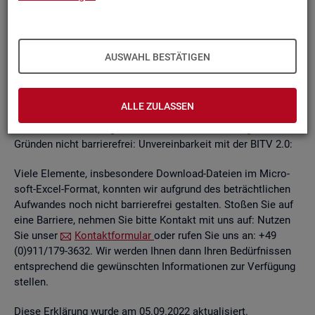
un­ab­hän­gi­gen
BITV
2.0-Tests
, die im Rah­men der Wei­ter­ent­
wick­lung an je­wei­li­gen Teil­be­rei­chen des In­ter­net­auf­tritts
kon­ti­nu­ier­lich durch­ge­führt wer­den.
AUSWAHL BESTÄTIGEN
Die Web­sei­ten sind mit den ge­nann­ten An­for­de­run­gen teil­
wei­se ver­ein­bar. Die Bun­des­agen­tur für Ar­beit ist be­müht, die
ver­blei­ben­den Bar­rie­ren schnellst­mög­lich zu be­he­ben.
ALLE ZULASSEN
Die nach­ste­hend auf­ge­führ­ten In­hal­te sind aus fol­gen­den
Grün­den nicht bar­rie­re­frei: Un­ver­ein­bar­keit mit der BITV 2.0:
Viele Ele­men­te, ins­be­son­de­re Down­load-Da­tei­en im Mi­cro­
soft-Excel-For­mat, konn­ten wir auf­grund des be­trächt­li­chen
Auf­wan­des noch nicht bar­rie­re­frei ge­stal­ten. Sto­ßen Sie auf
eine Bar­rie­re, neh­men Sie bitte Kon­takt mit uns auf: Nut­zen
Sie unser
Kon­takt­for­mu­lar
oder rufen Sie uns an: +49
(0)911/179-3632. Wir wer­den Ihnen dann Ihren Be­dürf­nis­sen
ent­spre­chend die ge­wünsch­ten In­for­ma­tio­nen zur Ver­fü­gung
stel­len.
Diese Er­klä­rung wurde am 05.09.2022 ak­tua­li­siert.