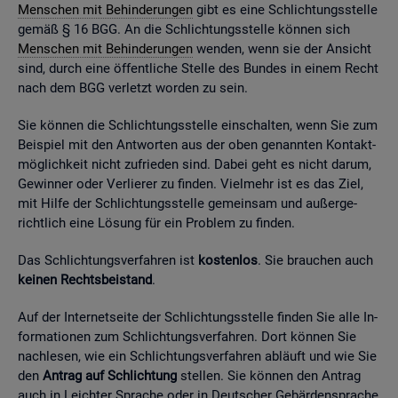
Men­schen mit Be­hin­de­run­gen
gibt es eine Schlich­tungs­stel­le
gemäß § 16 BGG. An die Schlich­tungs­stel­le kön­nen sich
Men­schen mit Be­hin­de­run­gen
wen­den, wenn sie der An­sicht
sind, durch eine öf­fent­li­che Stel­le des Bun­des in einem Recht
nach dem BGG ver­letzt wor­den zu sein.
Sie kön­nen die Schlich­tungs­stel­le ein­schal­ten, wenn Sie zum
Bei­spiel mit den Ant­wor­ten aus der oben ge­nann­ten Kon­takt­
mög­lich­keit nicht zu­frie­den sind. Dabei geht es nicht darum,
Ge­win­ner oder Ver­lie­rer zu fin­den. Viel­mehr ist es das Ziel,
mit Hilfe der Schlich­tungs­stel­le ge­mein­sam und au­ßer­ge­
richt­lich eine Lö­sung für ein Pro­blem zu fin­den.
Das Schlich­tungs­ver­fah­ren ist
kos­ten­los
. Sie brau­chen auch
kei­nen Rechts­bei­stand
.
Auf der In­ter­net­sei­te der Schlich­tungs­stel­le fin­den Sie alle In­
for­ma­tio­nen zum Schlich­tungs­ver­fah­ren. Dort kön­nen Sie
nach­le­sen, wie ein Schlich­tungs­ver­fah­ren ab­läuft und wie Sie
den
An­trag auf Schlich­tung
stel­len. Sie kön­nen den An­trag
auch in Leich­ter Spra­che oder in Deut­scher Ge­bär­den­spra­che