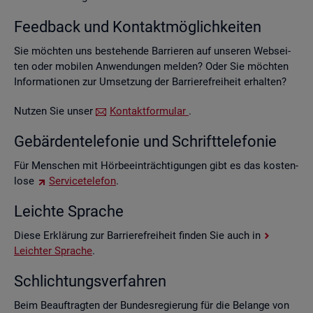
Feed­back und Kon­takt­mög­lich­kei­ten
Sie möch­ten uns be­stehen­de Bar­rie­ren auf un­se­ren Web­sei­
ten oder mo­bi­len An­wen­dun­gen mel­den? Oder Sie möch­ten
In­for­ma­tio­nen zur Um­set­zung der Bar­rie­re­frei­heit er­hal­ten?
Nut­zen Sie unser
Kon­takt­for­mu­lar
.
Ge­bär­den­te­le­fo­nie und Schrift­te­le­fo­nie
Für Men­schen mit Hör­be­ein­träch­ti­gun­gen gibt es das kos­ten­
lo­se
Ser­vice­te­le­fon
.
Leich­te Spra­che
Diese Er­klä­rung zur Bar­rie­re­frei­heit fin­den Sie auch in
Leich­ter Spra­che
.
Schlich­tungs­ver­fah­ren
Beim Be­auf­trag­ten der Bun­des­re­gie­rung für die Be­lan­ge von