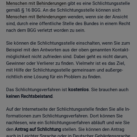
Men­schen mit Be­hin­de­run­gen
gibt es eine Schlich­tungs­stel­le
gemäß § 16 BGG. An die Schlich­tungs­stel­le kön­nen sich
Men­schen mit Be­hin­de­run­gen
wen­den, wenn sie der An­sicht
sind, durch eine öf­fent­li­che Stel­le des Bun­des in einem Recht
nach dem BGG ver­letzt wor­den zu sein.
Sie kön­nen die Schlich­tungs­stel­le ein­schal­ten, wenn Sie zum
Bei­spiel mit den Ant­wor­ten aus der oben ge­nann­ten Kon­takt­
mög­lich­keit nicht zu­frie­den sind. Dabei geht es nicht darum,
Ge­win­ner oder Ver­lie­rer zu fin­den. Viel­mehr ist es das Ziel,
mit Hilfe der Schlich­tungs­stel­le ge­mein­sam und au­ßer­ge­
richt­lich eine Lö­sung für ein Pro­blem zu fin­den.
Das Schlich­tungs­ver­fah­ren ist
kos­ten­los
. Sie brau­chen auch
kei­nen Rechts­bei­stand
.
Auf der In­ter­net­sei­te der Schlich­tungs­stel­le fin­den Sie alle In­
for­ma­tio­nen zum Schlich­tungs­ver­fah­ren. Dort kön­nen Sie
nach­le­sen, wie ein Schlich­tungs­ver­fah­ren ab­läuft und wie Sie
den
An­trag auf Schlich­tung
stel­len. Sie kön­nen den An­trag
auch in Leich­ter Spra­che oder in Deut­scher Ge­bär­den­spra­che