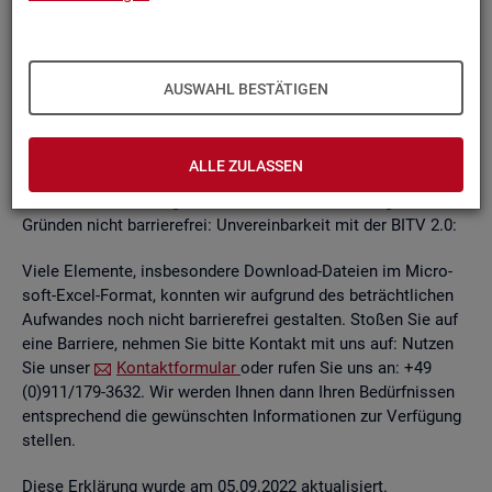
un­ab­hän­gi­gen
BITV
2.0-Tests
, die im Rah­men der Wei­ter­ent­
wick­lung an je­wei­li­gen Teil­be­rei­chen des In­ter­net­auf­tritts
kon­ti­nu­ier­lich durch­ge­führt wer­den.
AUSWAHL BESTÄTIGEN
Die Web­sei­ten sind mit den ge­nann­ten An­for­de­run­gen teil­
wei­se ver­ein­bar. Die Bun­des­agen­tur für Ar­beit ist be­müht, die
ver­blei­ben­den Bar­rie­ren schnellst­mög­lich zu be­he­ben.
ALLE ZULASSEN
Die nach­ste­hend auf­ge­führ­ten In­hal­te sind aus fol­gen­den
Grün­den nicht bar­rie­re­frei: Un­ver­ein­bar­keit mit der BITV 2.0:
Viele Ele­men­te, ins­be­son­de­re Down­load-Da­tei­en im Mi­cro­
soft-Excel-For­mat, konn­ten wir auf­grund des be­trächt­li­chen
Auf­wan­des noch nicht bar­rie­re­frei ge­stal­ten. Sto­ßen Sie auf
eine Bar­rie­re, neh­men Sie bitte Kon­takt mit uns auf: Nut­zen
Sie unser
Kon­takt­for­mu­lar
oder rufen Sie uns an: +49
(0)911/179-3632. Wir wer­den Ihnen dann Ihren Be­dürf­nis­sen
ent­spre­chend die ge­wünsch­ten In­for­ma­tio­nen zur Ver­fü­gung
stel­len.
Diese Er­klä­rung wurde am 05.09.2022 ak­tua­li­siert.