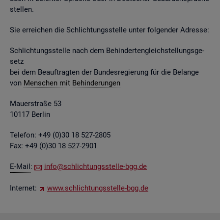
stel­len.
Sie er­rei­chen die Schlich­tungs­stel­le unter fol­gen­der Adres­se:
Schlich­tungs­stel­le nach dem Be­hin­der­ten­gleich­stel­lungs­ge­
setz
bei dem Be­auf­trag­ten der Bun­des­re­gie­rung für die Be­lan­ge
von
Men­schen mit Be­hin­de­run­gen
Mau­er­stra­ße 53
10117 Ber­lin
Te­le­fon: +49 (0)30 18 527-2805
Fax: +49 (0)30 18 527-2901
E-Mail
:
info@​sch​lich​tung​sste​lle-​bgg.​de
In­ter­net:
www.​sch​lich​tung​sste​lle-​bgg.​de