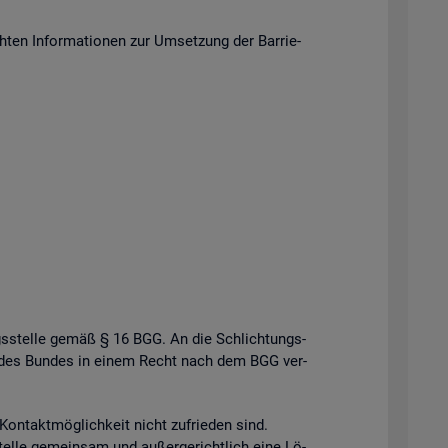
en In­for­ma­tio­nen zur Um­set­zung der Bar­rie­
gs­stel­le gemäß § 16 BGG. An die Schlich­tungs­
­le des Bun­des in einem Recht nach dem BGG ver­
n­takt­mög­lich­keit nicht zu­frie­den sind.
el­le ge­mein­sam und au­ßer­ge­richt­lich eine Lö­