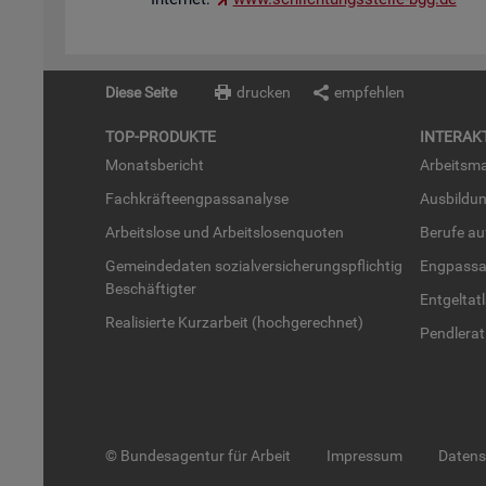
Diese Seite
drucken
empfehlen
TOP-PRO­DUK­TE
IN­TER­AK­
Mo­nats­be­richt
Ar­beits­ma
Fach­kräf­te­eng­pass­ana­ly­se
Aus­bil­du
Ar­beits­lo­se und Ar­beits­lo­sen­quo­ten
Be­ru­fe a
Ge­mein­de­da­ten so­zi­al­ver­si­che­rungs­pflich­tig
Eng­pass­a
Be­schäf­tig­ter
Ent­gel­t­at
Rea­li­sier­te Kurz­ar­beit (hoch­ge­rech­net)
Pend­ler­at
© Bundesagentur für Arbeit
Impressum
Daten