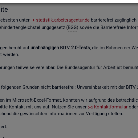
i­te
Web­sei­ten unter
sta­tis­tik.ar­beits­agen­tur.de
bar­rie­re­frei zu­gäng­lic
hin­der­ten­gleich­stel­lungs­ge­setz (
BGG
) sowie die Bar­rie­re­freie In­for
n­gen be­ruht auf
un­ab­hän­gi­gen
BITV
2.0-Tests
, die im Rah­men der Wei­t
hrt wer­den.
un­gen teil­wei­se ver­ein­bar. Die Bun­des­agen­tur für Ar­beit ist be­müht
fol­gen­den Grün­den nicht bar­rie­re­frei: Un­ver­ein­bar­keit mit der BITV 
­en im Mi­cro­soft-Excel-For­mat, konn­ten wir auf­grund des be­trächt­li­c
 bitte Kon­takt mit uns auf: Nut­zen Sie unser
Kon­takt­for­mu­lar
oder
hend die ge­wünsch­ten In­for­ma­tio­nen zur Ver­fü­gung stel­len.
ert.