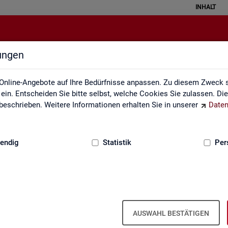
INHALT
lungen
Erklärung zur Barrierefreiheit
Online-Angebote auf Ihre Bedürfnisse anpassen. Zu diesem Zweck s
in. Entscheiden Sie bitte selbst, welche Cookies Sie zulassen. Di
eschrieben. Weitere Informationen erhalten Sie in unserer
Daten
:
GRUNDLAGEN
endig
Statistik
Per
Er­klä­rung zur Bar­rie­re­frei­heit
AUSWAHL BESTÄTIGEN
r­rie­re­frei­heit gilt für die unter
sta­tis­tik.ar­beits­agen­tur.de
ver­öf­f