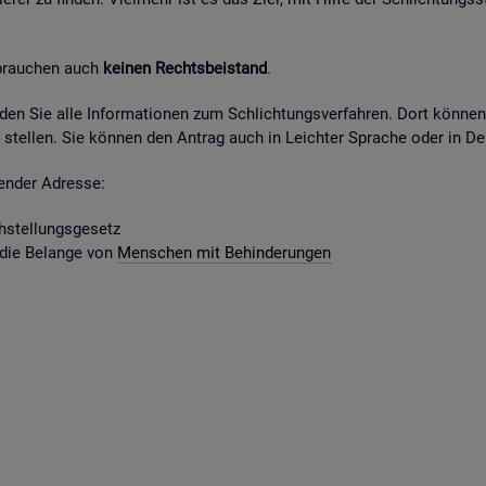
 brau­chen auch
kei­nen Rechts­bei­stand
.
fin­den Sie alle In­for­ma­tio­nen zum Schlich­tungs­ver­fah­ren. Dort kön­ne
stel­len. Sie kön­nen den An­trag auch in Leich­ter Spra­che oder in Deu
gen­der Adres­se:
­stel­lungs­ge­setz
 die Be­lan­ge von
Men­schen mit Be­hin­de­run­gen