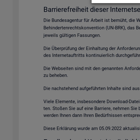
Bar­rie­re­frei­heit die­ser In­ter­net­se
Die Bun­des­agen­tur für Ar­beit ist be­müht, die 
Be­hin­der­ten­rechts­kon­ven­ti­on (UN-BRK), das Be­
je­weils gül­ti­gen Fas­sun­gen.
Die Über­prü­fung der Ein­hal­tung der An­for­de­ru
des In­ter­net­auf­tritts kon­ti­nu­ier­lich durch­ge­fü
Die Web­sei­ten sind mit den ge­nann­ten An­for­de­r
zu be­he­ben.
Die nach­ste­hend auf­ge­führ­ten In­hal­te sind aus 
Viele Ele­men­te, ins­be­son­de­re Down­load-Da­tei
ten. Sto­ßen Sie auf eine Bar­rie­re, neh­men Sie
wer­den Ihnen dann Ihren Be­dürf­nis­sen ent­spre­c
Diese Er­klä­rung wurde am 05.09.2022 ak­tua­li­si