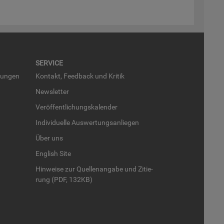
SER­VICE
run­gen
Kon­takt, Feed­back und Kri­tik
News­let­ter
Ver­öf­fent­li­chungs­ka­len­der
In­di­vi­du­el­le Aus­wer­tungs­an­lie­gen
Über uns
English Site
Hin­wei­se zur Quel­len­an­ga­be und Zi­tie­
rung (PDF, 132KB)