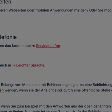
i­ten
e­ren Web­sei­ten oder mo­bi­len An­wen­dun­gen mel­den? Oder Sie möch­t
le­fo­nie
 es das kos­ten­lo­se
Ser­vice­te­le­fon
.
e auch in
Leich­ter Spra­che
.
e Be­lan­ge von
Men­schen mit Be­hin­de­run­gen
gibt es eine Schlich­tun
gen
wen­den, wenn sie der An­sicht sind, durch eine öf­fent­li­che Stel
n, wenn Sie zum Bei­spiel mit den Ant­wor­ten aus der oben ge­nann­ten Ko
­rer zu fin­den. Viel­mehr ist es das Ziel, mit Hilfe der Schlich­tungs­st