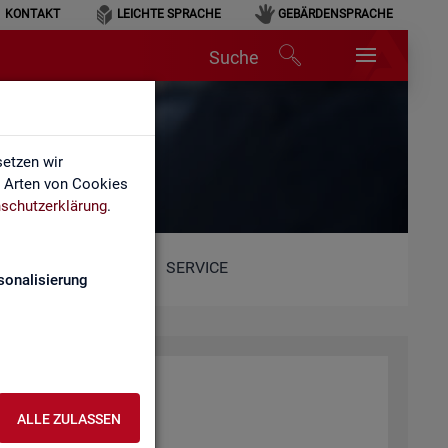
KONTAKT
LEICHTE SPRACHE
GEBÄRDENSPRACHE
Suche
etzen wir
e Arten von Cookies
schutzerklärung
.
SERVICE
sonalisierung
ALLE ZULASSEN
ent­lich­ten Web­sei­ten.