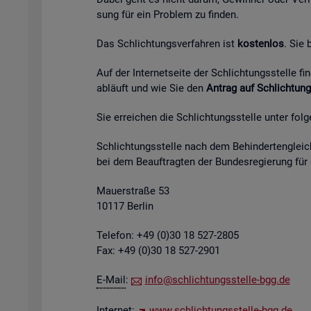
sung für ein Pro­blem zu fin­den.
Das Schlich­tungs­ver­fah­ren ist
kos­ten­los
. Sie
Auf der In­ter­net­sei­te der Schlich­tungs­stel­le 
ab­läuft und wie Sie den
An­trag auf Schlich­tung
Sie er­rei­chen die Schlich­tungs­stel­le unter fol­
Schlich­tungs­stel­le nach dem Be­hin­der­ten­gleich
bei dem Be­auf­trag­ten der Bun­des­re­gie­rung für
Mau­er­stra­ße 53
10117 Ber­lin
Te­le­fon: +49 (0)30 18 527-2805
Fax: +49 (0)30 18 527-2901
E-Mail
:
info@​sch​lich​tung​sste​lle-​bgg.​de
In­ter­net:
www.​sch​lich​tung​sste​lle-​bgg.​de