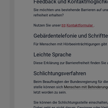
Feed­back und Kon­takt­mög­lich­ke
Sie möch­ten uns be­stehen­de Bar­rie­ren auf un­s
re­frei­heit er­hal­ten?
Nut­zen Sie unser
Kon­takt­for­mu­lar
.
Ge­bär­den­te­le­fo­nie und Schrift­te­
Für Men­schen mit Hör­be­ein­träch­ti­gun­gen gibt
Leich­te Spra­che
Diese Er­klä­rung zur Bar­rie­re­frei­heit fin­den Si
Schlich­tungs­ver­fah­ren
Beim Be­auf­trag­ten der Bun­des­re­gie­rung für di
stel­le kön­nen sich
Men­schen mit Be­hin­de­run­
letzt wor­den zu sein.
Sie kön­nen die Schlich­tungs­stel­le ein­schal­te
Dabei geht es nicht darum, Ge­win­ner oder Ver­lie