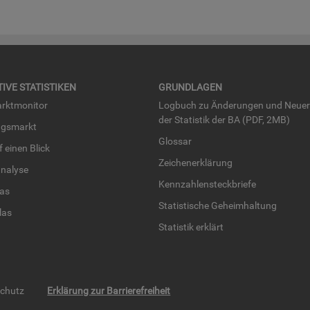
TI­VE STA­TIS­TI­KEN
GRUND­LA­GEN
rkt­mo­ni­tor
Log­buch zu Än­de­run­gen und Neue­
der Sta­tis­tik der BA (PDF, 2MB)
ngs­markt
Glos­sar
uf einen Blick
Zei­chen­er­klä­rung
na­ly­se
Kenn­zah­len­steck­brie­fe
­las
Sta­tis­ti­sche Ge­heim­hal­tung
­las
Sta­tis­tik er­klärt
schutz
Erklärung zur Barrierefreiheit