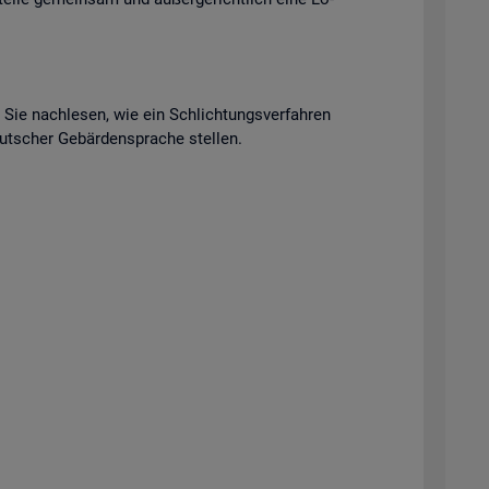
n Sie nach­le­sen, wie ein Schlich­tungs­ver­fah­ren
t­scher Ge­bär­den­spra­che stel­len.