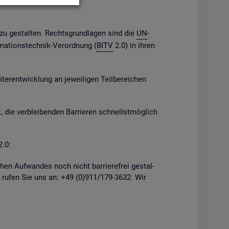
h zu ge­stal­ten. Rechts­grund­la­gen sind die
UN
-
­ma­ti­ons­tech­nik-Ver­ord­nung (
BITV
2.0) in ihren
er­ent­wick­lung an je­wei­li­gen Teil­be­rei­chen
, die ver­blei­ben­den Bar­rie­ren schnellst­mög­lich
2.0:
hen Auf­wan­des noch nicht bar­rie­re­frei ge­stal­
 rufen Sie uns an: +49 (0)911/179-3632. Wir